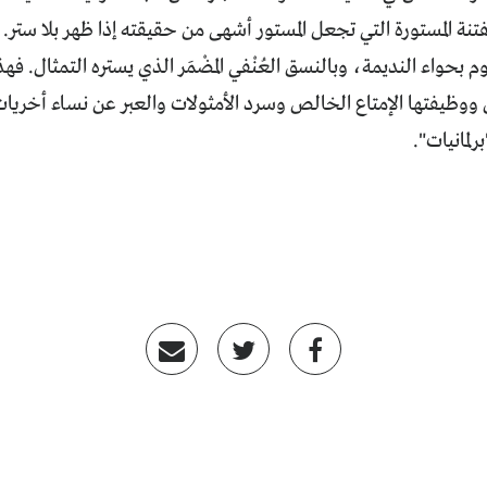
فتنة المستورة التي تجعل المستور أشهى من حقيقته إذا ظهر بلا ستر.
وم بحواء النديمة، وبالنسق العُنْفي المضْمَر الذي يستره التمثال. ف
 ووظيفتها الإمتاع الخالص وسرد الأمثولات والعبر عن نساء أخري
لمانيات".