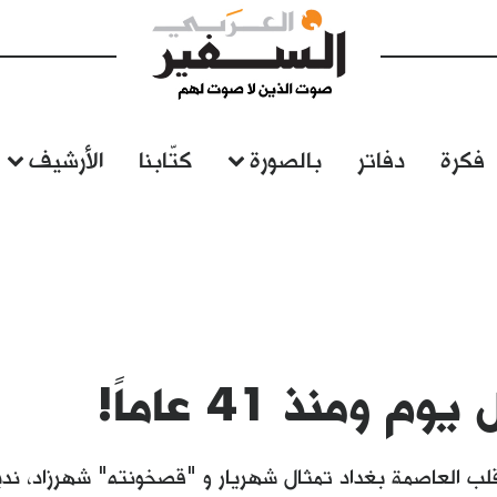
فكرة
دفاتر
بالصورة
كتّابنا
الأرشيف
م ومنذ 41 عاماً!
 العاصمة بغداد تمثال شهريار و "قصخونته" شهرزاد، نديمت