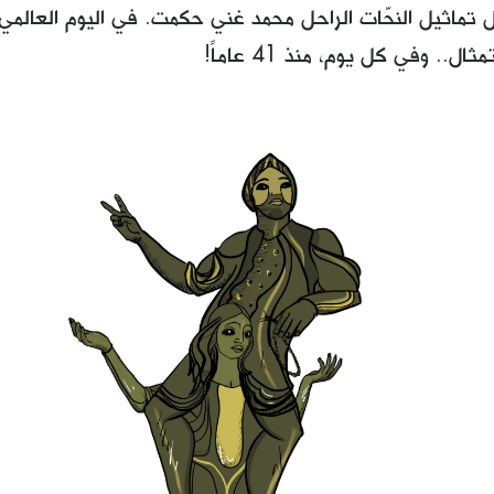
 تماثيل النحّات الراحل محمد غني حكمت. في اليوم العالمي
ال.. وفي كل يوم، منذ 41 عاماً!