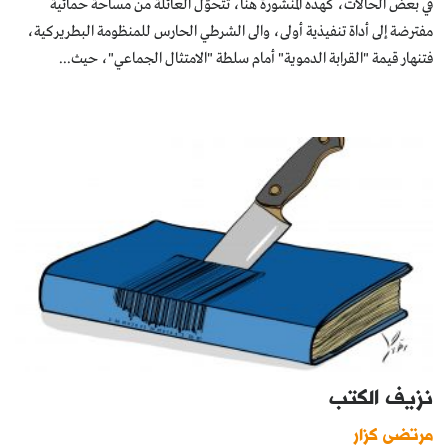
في بعض الحالات، كهذه المنشورة هنا، تتحوّل العائلة من مساحة حمائية
مفترضة إلى أداة تنفيذية أولى، والى الشرطي الحارس للمنظومة البطريركية،
فتنهار قيمة "القرابة الدموية" أمام سلطة "الامتثال الجماعي"، حيث...
نزيف الكتب
مرتضى كزار