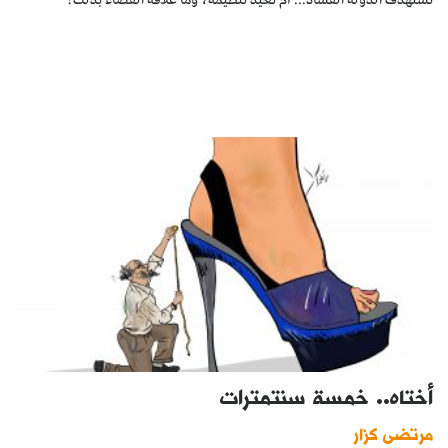
تستهدف الدولة الفساد... أم تعيد تنظيمه، وما علاقة القضاء بذلك؟
أختاه.. خمسة سنتمترات
مرتضى كزار