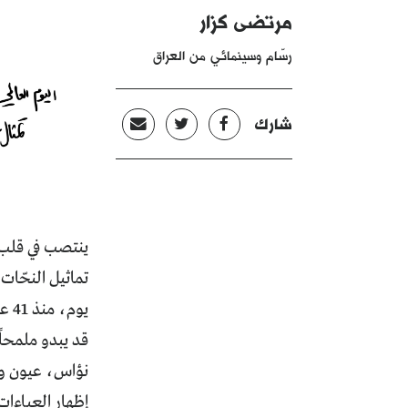
مرتضى كزار
رسّام وسينمائي من العراق
شارك
ينتصب في قلب 
تماثيل النحّات
يوم، منذ 41 عاماً!
قد يبدو ملمحاً
نؤاس، عيون وا
إظهار العباءات