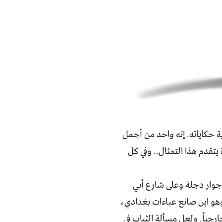
 حكاياته. إنه واحد من أجمل
يتقدم هذا التمثال.. وفي كل
 جوار دجلة وعلى شارع أبي
و ابن صانع عباءات بغدادي،
رجياً. ولعل مسألة الثياب في