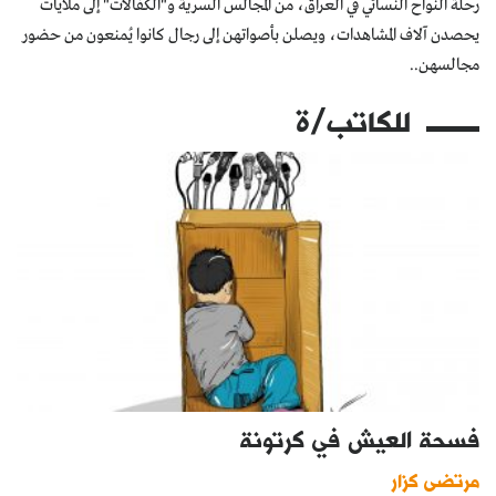
رحلة النواح النسائي في العراق، من المجالس السرية و"الكَفّالات" إلى ملايات
يحصدن آلاف المشاهدات، ويصلن بأصواتهن إلى رجال كانوا يُمنعون من حضور
مجالسهن..
للكاتب/ة
فسحة العيش في كرتونة
مرتضى كزار