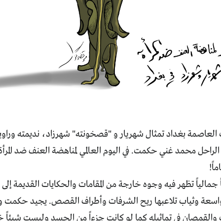
العاصمة بغداد تمثال شهريار و "قصخونته" شهرزاد، نديمته وراوية
 الراحل محمد غني حكمت. في اليوم العالمي لمناهضة العنف ضد المرأة 
 جمالياً تظهر فيه وجوه خارجة من المقامات والحكايات القديمة إلى
سعة وثياب تلاعبها ريح الشرفات وأطراف القصص. يجيد حكمت وه
 والقمصان في تماثيله كما لو كانت جزءاً من الجسد وليست شيئاً خا