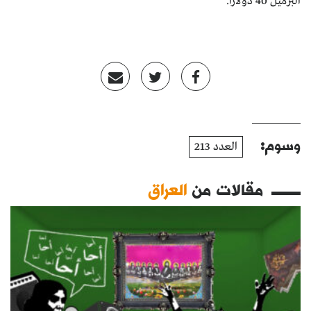
البرميل 40 دولاراً.
وسوم:
العدد 213
مقالات من
العراق