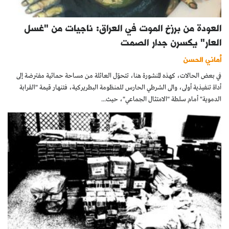
العودة من برزخ الموت في العراق: ناجيات من "غسل
العار" يكسرن جدار الصمت
أماني الحسن
في بعض الحالات، كهذه المنشورة هنا، تتحوّل العائلة من مساحة حمائية مفترضة إلى
أداة تنفيذية أولى، والى الشرطي الحارس للمنظومة البطريركية، فتنهار قيمة "القرابة
الدموية" أمام سلطة "الامتثال الجماعي"، حيث...