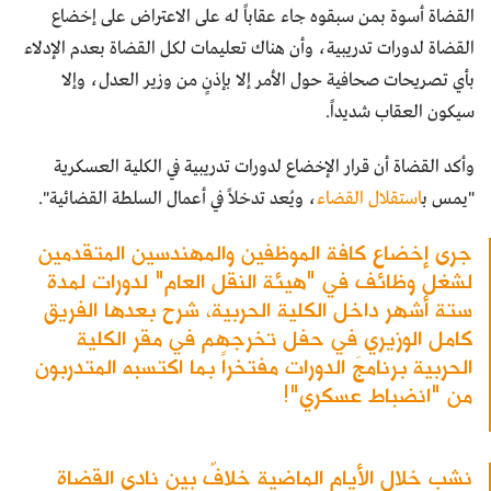
القضاة أسوة بمن سبقوه جاء عقاباً له على الاعتراض على إخضاع
القضاة لدورات تدريبية، وأن هناك تعليمات لكل القضاة بعدم الإدلاء
بأي تصريحات صحافية حول الأمر إلا بإذنٍ من وزير العدل، وإلا
سيكون العقاب شديداً.
وأكد القضاة أن قرار الإخضاع لدورات تدريبية في الكلية العسكرية
"يمس ب
استقلال القضاء
، ويُعد تدخلاً في أعمال السلطة القضائية".
جرى إخضاع كافة الموظفين والمهندسين المتقدمين
لشغل وظائف في "هيئة النقل العام" لدورات لمدة
ستة أشهر داخل الكلية الحربية، شرح بعدها الفريق
كامل الوزيري في حفل تخرجهم في مقر الكلية
الحربية برنامجَ الدورات مفتخراً بما اكتسبه المتدربون
من "انضباط عسكري"!
نشب خلال الأيام الماضية خلافٌ بين نادي القضاة