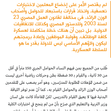
لم يقتصر الأمر على إخضاع المعلمين لاختباراتٍ
تعسفية، واتخاذ قرارات باستبعاد للحوامل وأصحاب
الوزن الزائد، في مخالفة لقانون العمل المصري 23
لسنة 2003 وللدستور المصري وكذلك للاتفاقيات
الدولية. بل تبين أنّ هناك خطة متكاملة لعسكرة
كافة الوظائف، وقولبة الموظفين وإعادة برمجتهم
ليكون ولاؤهم الأساسي ليس للدولة بقدر ما هو
للسلطة العسكرية.
طُلب من الجميع بمن فيهم النساء الحوامل الجري 150 متراً في أقل
من 30 ثانية، والقيام بـ 30 ضغطة بطن وحركات رياضية أخرى ليست
من ضمن المؤهلات المطلوبة للمدرّسين، وهو أمر يصعب على المتقدمين
أصحاب الوزن الزائد والحوامل القيام به، كما أنّ عدم توفر اللياقة
البدنية فيها لا يعيق القيام بالتدريس. لكنّ المفاجأة كانت على لسان
وزير التربية والتعليم الذي صرّح بأنّ من لم ينجح في اختبارات الكلية