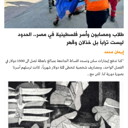
طلاب ومصابون وأسر فلسطينية في مصر.. الحدود
ليست تراباً بل خذلان وقهر
إيمان محمد
"كنا ندفع إيجارات سكن ونسدد اقساط الجامعة بمبالغ باهظة تصل الى 1500 دولار في
الفصل الواحد، ومصاريف شخصية تتخطى المئة دولار شهرياً، كانت ترسلهم أسرنا
بصورة دورية لنا. لكن مع...