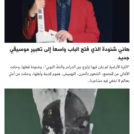
هاني شنودة الذي فتح الباب واسعاً إلى تعبيرٍ موسيقي
جديد
"الكرة الأرضية لم يكن فيها تزاوج بين الدرامز والدفّ النوبي"، وشنودة فعلها. وحكت
الأغاني عن المجتمع، الشعور بالحزن، التهميش، هموم المدينة وأهلها، وحكت عن أملٍ
بعالم لا نخفي فيه مشاعرنا...