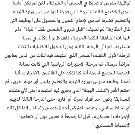
لوظيفة مدرس لا ضابط في الجيش أو الشرطة، لكن لم يكن أمامنا
سوى الخضوع لتلك الشروط التي فوجئنا بها من قبل وزارة التربية
والتعليم كشرط أساسي لإتمام التعيين والحصول على الوظيفة التي
طال انتظارها" ثم تضيف: "قبل شروق الشمس نقف "انتباه" أمام
البوابات الشاهقة للكلية الحربية، نقف طابوراً وكأننا في سَرية
عسكرية، ثم تأتي المرحلة الثانية وهي الدخول للاختبارات الثلاث:
المرحلة الأولى الكشف الصحي الذي استبعد فيه المئات من الذين يعانون
أمراضاً مزمنة، ثم مرحلة الاختبارات الرياضية التي كانت بمثابة
الصدمة للجميع لدرجة أننا كنا نؤكد على القائمين بالاختبارات أننا
قدمنا لوظيفة مدرس بوزارة التربية والتعليم وليس أي مهنة اخرى، ثم
اختتم الأمر بـ"كشف الهيئة" الذي يجري فيه استبعاد أمني لأي متقدم
للمسابقة يكون أحد أفراد أسرته أو أقاربه حتى الدرجة الثالثة لديهم
أي نشاط سياسي، وعندما اعترض أحد المتقدمين وتساءل لماذا كل تلك
الإجراءات العسكرية، قيل لنا جميعاً لا تعيين دون أن تتعلموا
الانضباط العسكري..".