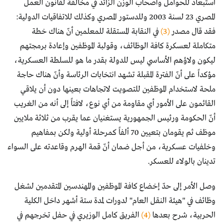
استبعاد للحوامل وأصحاب الوزن الزائد في مخالفة لقانون العمل
المصري 23 لسنة 2003 وللدستور المصري وكذلك للاتفاقيات الدولية:
فقد قال مصدر
(3)
في النقابة المستقلة للمعلمين أنّ هناك خطة
متكاملة لعسكرة كافة الوظائف، وقولبة الموظفين وإعادة برمجتهم
ليكون ولاؤهم الأساسي ليس للدولة بقدر ما هو للسلطة العسكرية،
مؤكداً على أنّ الفترة المقبلة تشهد انتخابات الرئاسة وأنّ هناك حاجة
ملحة لاستخدام الموظفين للتصويت لاتجاهات بعينها دون أن يلاقي
القائمون على الأمور أي مقاومة من أي نوع، لافتاً إلى أنه من الغريب
أنّ الحكومة ورئيس الجمهورية يستغنيان عما يقرب من ثلاثة ملايين
موظف ثم يقومان بتعيين 70 ألفاً كمرحلة أولية ولكن بمفاهيم
وخلفيات عسكرية، من أجل ضمان أنّ قمة الهرم وقاعدته على السواء
تدينان بالولاء للعسكر.
وصل الأمر إلى حدّ إخضاع كافة الموظفين والمهندسين المتقدمين لشغل
وظائف في "هيئة النقل العام" لدورات لمدة ستة أشهر داخل الكلية
الحربية، شرح بعدها
(4)
الفريق كامل الوزيري في حفل تخرجهم في