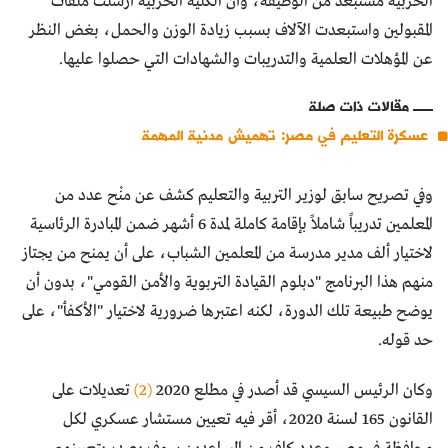
الحربية مستبعد من الوظيفة، وأن الكلية الحربية أرسلت ملفات
المقبولين واستبعدت الآلاف بسبب زيادة الوزن والحمل، بغض النظر
عن المؤهلات العلمية والتدريبات والشهادات التي حصلوا عليها.
مقالات ذات صلة
عسكرة التعليم في مصر: تهميش مدنية المهمة
وفي تصريح سابق لوزير التربية والتعليم كشف عن منْح عدد من
المعلمين تدريباً شاملاً بإقامة كاملة لمدة 6 أشهر ضمن المبادرة الرئاسية
لاختيار ألف مدير مدرسة من المعلمين الشباب، على أن يمنح من يجتاز
منهم هذا البرنامج "دبلوم القيادة التربوية والأمن القومي"، بدون أن
يوضح طبيعة تلك الدورة، لكنه اعتبرها ضرورية لاختيار "الأكفأ"، على
حد قوله.
وكان الرئيس السيسي قد أصدر في مطلع 2020
(2)
تعديلات على
القانون 165 لسنة 2020، أقر فيه تعيين مستشار عسكري لكل