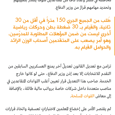
محافظة في مصر وعدد كاف من المساعدين سوف يصدر بتعيينهم
وتحديد مهامهم قرارٌ من وزير الدفاع.
طُلب من الجميع الجري 150 متراً في أقل من 30
ثانية، والقيام بـ 30 ضغطة بطن وحركات رياضية
أخرى ليست من ضمن المؤهلات المطلوبة للمدرّسين،
وهو أمر يصعب على المتقدمين أصحاب الوزن الزائد
والحوامل القيام به.
تزامن مع تعديل القانون تعديلٌ آخر يمنع العسكريين السابقين من
التقدم للانتخابات إلا بعد إذن وزير الدفاع، حتى لو كانوا خارج
الخدمة. صاحب هذا التعديل قرار تعيين أغلب اللواءات المتقاعدين في
مناصب متعددة داخل شركات خاصة برواتب مالية طائلة، بالإضافة
إلى معاش
القوات المسلحة
.
لم يقتصر الأمر على إخضاع المعلمين لاختباراتٍ تعسفية واتخاذ قرارات