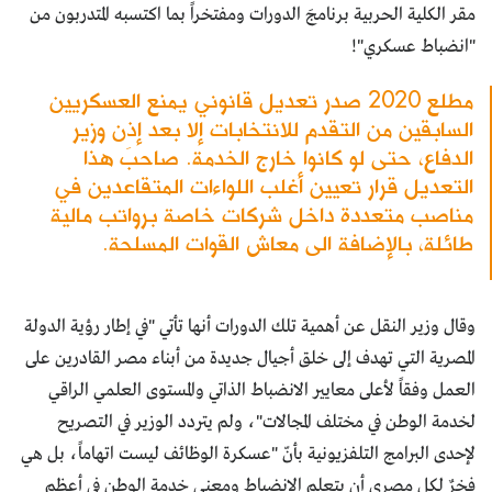
مقر الكلية الحربية برنامجَ الدورات ومفتخراً بما اكتسبه المتدربون من
"انضباط عسكري"!
مطلع 2020 صدر تعديل قانوني يمنع العسكريين
السابقين من التقدم للانتخابات إلا بعد إذن وزير
الدفاع، حتى لو كانوا خارج الخدمة. صاحبَ هذا
التعديل قرار تعيين أغلب اللواءات المتقاعدين في
مناصب متعددة داخل شركات خاصة برواتب مالية
طائلة، بالإضافة الى معاش القوات المسلحة.
وقال وزير النقل عن أهمية تلك الدورات أنها تأتي "في إطار رؤية الدولة
المصرية التي تهدف إلى خلق أجيال جديدة من أبناء مصر القادرين على
العمل وفقاً لأعلى معايير الانضباط الذاتي والمستوى العلمي الراقي
لخدمة الوطن في مختلف المجالات"، ولم يتردد الوزير في التصريح
لإحدى البرامج التلفزيونية بأنّ "عسكرة الوظائف ليست اتهاماً، بل هي
فخرٌ لكل مصري أن يتعلم الانضباط ومعنى خدمة الوطن في أعظم