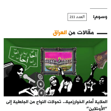
وسوم:
العدد 211
مقالات من
العراق
الملاية أمام الخوارزمية.. تحولات النواح من الجاهلية إلى
“الأونلاين”