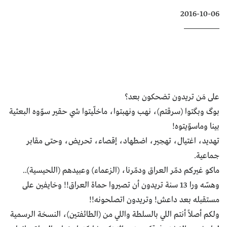
كتّابنا
2016-10-06
الأرشيف
على مَن تريدون تضحكون بعد؟
بوگ وبگتوا (سرقتم)، نهب ونهبتوا، ماخلّيتوا شي حقير سوّوه البعثية
بينا وماسوّيتوه!
تهديد، اغتيال، تهجير، اضطهاد، إقصاء، تحريض، وحتى مقابر
جماعية.
ماكو غيركم دمّر العراق ودمّرنا، (الزعماء) وعبيدهم (اللحيسية)..
وهسّه ورا 13 سنة تريدون أن تصيروا حماة العراق!! وخايفين على
مستقبله بعد داعش! وتريدون اتصلحونه!!
ولكم أصلاً أنتم اللي بالسلطة واللي من (الطائفتين)، النسخة الرسمية