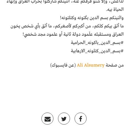
لداعش، وإلا شنو فرقكم عنه، اثنينكم شاركتوا بخراب العراق وإنهاء
الحياة بيه.
واثنينكم بسم الدين بگتونه وكتلتونه!
ما أثق بيكم كلكم، من أكبركم لأصغركم، ما أثق بأي شخص يخون
العراق ومستقبله علَمود دولة ثانية أو علمود مجد شخصي!
#بسم_الدين_باكونه_الحرامية
#بسم_الدين_كتلونه_الارهابية
من صفحة
Ali Alsumery
(عن فايسبوك)