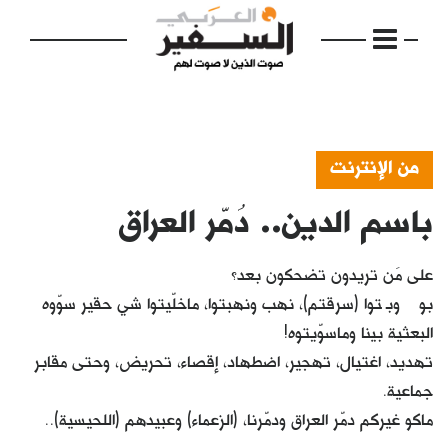
من الإنترنت
باسم الدين.. دُمّر العراق
الرئيسية
مواضيع
على مَن تريدون تضحكون بعد؟
إفتتاحية
بوگ وبگتوا (سرقتم)، نهب ونهبتوا، ماخلّيتوا شي حقير سوّوه
البعثية بينا وماسوّيتوه!
فكرة
تهديد، اغتيال، تهجير، اضطهاد، إقصاء، تحريض، وحتى مقابر
دفاتر
جماعية.
ماكو غيركم دمّر العراق ودمّرنا، (الزعماء) وعبيدهم (اللحيسية)..
بالصورة