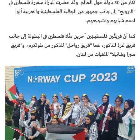
أكثر من 50 دولة حول العالم. وقد حضرت المباراة سفيرة فلسطين في
"النرويج" إلى جانب جمهور من الجالية الفلسطينية والعربية أتوا
لدعم شبابهم وتشجيعهم.
كما أنّ فريقَين فلسطينيَين آخرين مثّلا فلسطين في البطولة إلى جانب
فريق غزة للذكور، هما "فريق رواحل" للذكور من طولكرم، و"فريق
صبرا وشاتيلا" للفتيات من لبنان.