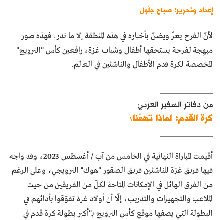
إعداد وتحرير: صباح جلّول
لأنّ الفرح يعزّ ويضنّ بأخباره في هذه المنطقة إلا ما ندر، فهذه صور
مبهِجة لفرحة يستحقها أطفال وشباب غزة، رافعين كأس "النرويج"
المخصصة لكرة قدم الأطفال والناشئين في العالم.
____________
من دفاتر السفير العربي
كرة القدم: لماذا تهمّنا؟
____________
أقيمت المباراة النهائية في الخامس من آب / أغسطس 2023، وقد واجه
فيها فريق غزة للناشئين فريق الصقور "هوك" النرويجي، وعلى الرغم
من الفرق الهائل في الإمكانات المتاحة لكلّ من الفريقين من حيث
الملاعب والتجهيزات والتدريب، إلّا أن أولاد غزة تفوّقوا بأدائهم في
البطولة التي يصفها موقع كأس النرويج بـ"أكبر بطولة كرة قدم في