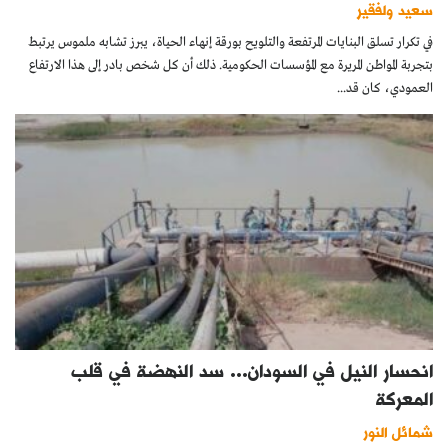
سعيد ولفقير
في تكرار تسلق البنايات المرتفعة والتلويح بورقة إنهاء الحياة، يبرز تشابه ملموس يرتبط
بتجربة المواطن المريرة مع المؤسسات الحكومية. ذلك أن كل شخص بادر إلى هذا الارتفاع
العمودي، كان قد...
انحسار النيل في السودان… سد النهضة في قلب
المعركة
شمائل النور