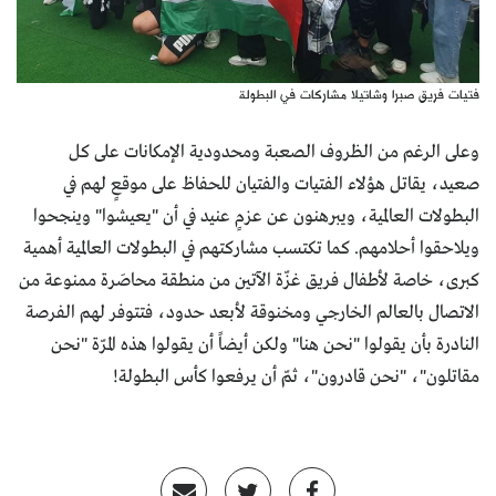
فتيات فريق صبرا وشاتيلا مشاركات في البطولة
وعلى الرغم من الظروف الصعبة ومحدودية الإمكانات على كل
صعيد، يقاتل هؤلاء الفتيات والفتيان للحفاظ على موقعٍ لهم في
البطولات العالمية، ويبرهنون عن عزمٍ عنيد في أن "يعيشوا" وينجحوا
ويلاحقوا أحلامهم. كما تكتسب مشاركتهم في البطولات العالمية أهمية
كبرى، خاصة لأطفال فريق غزّة الآتين من منطقة محاصَرة ممنوعة من
الاتصال بالعالم الخارجي ومخنوقة لأبعد حدود، فتتوفر لهم الفرصة
النادرة بأن يقولوا "نحن هنا" ولكن أيضاً أن يقولوا هذه المرّة "نحن
مقاتلون"، "نحن قادرون"، ثمّ أن يرفعوا كأس البطولة!