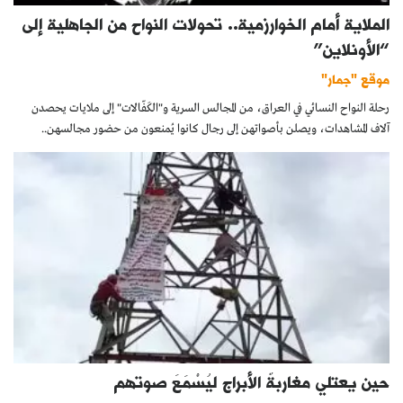
الملاية أمام الخوارزمية.. تحولات النواح من الجاهلية إلى
“الأونلاين”
موقع "جمار"
رحلة النواح النسائي في العراق، من المجالس السرية و"الكَفّالات" إلى ملايات يحصدن
آلاف المشاهدات، ويصلن بأصواتهن إلى رجال كانوا يُمنعون من حضور مجالسهن..
حين يعتلي مغاربةٌ الأبراج ليُسْمَعَ صوتهم