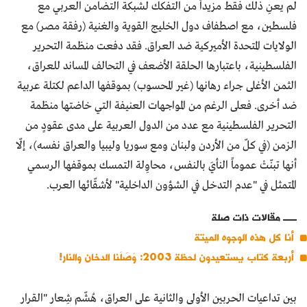
لم يعنِ ذلك فقط مزيداً من التفكك لشبكة التضامن العربي مع
فلسطين، مع اصطفاف دول الخليج القوية والغنية (رفقة مصر) مع
الولايات المتحدة الأميركية ضد العراق. فقد دفعت منظمة التحرير
الفلسطينية، باعتبارها الحلقة الأضعف في التحالف المساند للعراق،
الثمن الأغلى جراء رهانها (غير المحسوب) بموقفها الداعم لكتلة عربية
ضد أخرى. فعلى الرغم من المواجهات العنيفة التي خاضتها منظمة
التحرير الفلسطينية مع عدد من الدول العربية على مدى عقودٍ من
الزمن (في كلّ من الأردن ولبنان ومع سوريا وليبيا والعراق نفسه)، إلّا
أنها تبنّتْ عموماً النأيَ بالنفس، محاوِلة التمسك بموقفها الرسمي
المتمثل في "عدم التدخل في الشؤون الداخلية" لأشقّائها العرب.
مقالات ذات صلة
أنا كل هذه الوجوه الميتة
أربعة كتاب يستعيدون لحظة 2003: وَصَلَنا الدخان والنار!
بين تداعيات الحربين الأولى والثانية على العراق، هُشّم شِعار "القرار