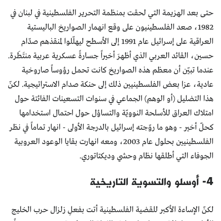
حتى بعد الهزيمة التي لحقت بمنظمة التحرير الفلسطينية في لبنان في
1982، صعد الفلسطينيون على وقع انهمار الصواريخ الباليستية
العراقية على إسرائيل عام 1991 إلى الأسطح ليهلّلوا لمنقذهم صدّام
حسين، القائد العربي الذي أظهرَ أخيراً جسارةً عسكرية عربية منتَطَرة.
عندما تبيّن أن معظم هذه الصواريخ كانت تحمل رؤوساً صاروخية
عادية، عزا بعض الفلسطينيين ذلك إلى حنكة صدام الاستراتيجية. لكنّ
هذا التضليل (أو الوهم) الجماعي في سنوات التسعينات الفائتة حول
امتلاك العراق للأسلحة النوويّة والتساؤل حول احتمال استخدامها
كحلّ أخير - وهو ما روّجته إسرائيل بالدرجة الأولى - انهار تماماً في نظر
الفلسطينيين بحلول عام 2003، ومعه انهارت بقايا الوعود العروبية
الجوفاء التي أطلقها نظام وحشي وديكتاتوري.
4- أوسلو والتسوية التاريخية
لكنّ الإساءة الأكبر للقضية الفلسطينية أتت بفعلِ زلزال حرب الخليج