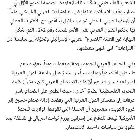
للشعب الفلسطيني. شكّلت تلك المعاهدة-الصدمة الصدع الأوّل في
جدار موقف "لا سلام، لا تفاوض، لا اعتراف" العربي التاريخي. علماً
أن الموقف العربي اللفظي تجاه إسرائيل يتناقض مع الاعتراف الفعلي
بها بحكم القبول العربي بقرار الأمم المتحدة رقم 242، الذي شكّل
النهاية غير المعلنة "للصراع" العربي-الإسرائيلي وتحوّله إلى سلسلة من
"النزاعات" التي انتهى معظمها.
بقي التحالف العربي الجديد، ومقرّه بغداد، وفياً لتعهّده دعم
فلسطين اقتصادياً ودبلوماسياً، واستمرّ عزل جامعة الدول العربية
لمصر لعدة سنوات. غير أنّ ذلك الاحتضان العربي كان مدمّراً لمنظمة
التحرير الفلسطينية بطرق أخرى، حيث انطوى على انضمام ياسر
عرفات إلى معسكر الدول العربية التي رفضت إدانة صدام حسين إثر
غزوه الكويت، معتبرين أن الحملة التي تقودها الولايات المتحدة
الأميركية تهدف للدفاع عن إسرائيل وزرع تواجد امبريالي في المنطقة بعد
عقودٍ من سياسات ما-بعد الاستعمار.