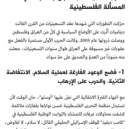
المسألة الفلسطينية
حرّكت التطورات التي شهدها عقد التسعينيات من القرن الفائت
ديناميات أثّرت على الأوضاع السياسية في كلّ من العراق وفلسطين
ووصلت ذروتها عام 2003. وكانت الحرب الأولى مستمرة بالفعل مع
عقوبات غير مسبوقة على العراق طوال سنوات التسعينيات، جعلت
منه منبوذاً من العدوّ والصديق على حدّ سواء.
1- فضح الوعود الفارغة لعملية السلام، الانتفاضة
الثانية، والحرب على الإرهاب
مع انتهاء الفترة الانتقالية التي نصّ عليها "أوسلو"، حان الوقت لأن
تستبدل منظمة التحرير الفلسطينية حُسن نواياها بقفازات ملاكمة.
كشفت محاولات عرفات للتمسّك بالثوابت الوطنية الفلسطينية في
"كامب ديفيد" الموقف الإسرائيلي الحقيقي القائل: لا سلام، لا تفاوض،