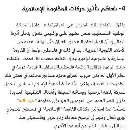
4- تعاظُم تأثير حركات المقاومة الإسلامية
ما تزال ارتدادات تلك الحروب على العراق تتفاعل داخل الحركة
الوطنية الفلسطينية ضمن مشهدٍ عالمي وإقليمي متغيّر. يتجلّى أثرها
النهائي في أنّ انهيار نظام البعث في العراق مثّل نهاية العديد من
الأحلام القومية العربية، بما في ذلك في فلسطين. وكما أنّ المقاومة
اليسارية والشيوعية للإمبريالية في المنطقة صعدت ثمّ خمدت، فكذلك
خابت الوعود بمقاومة وطنية فلسطينية وبمقاومة قومية عربية في
المقام الأوّل. لم تكن حروب العراق مجرّد مسامير محْكمة في نعش تلك
الطموحات العربية، ولكنها مثّلت أيضاً دعوةً للإسلام السياسي لدخول
المعركة بلغته الرجعية ووسائله العنيفة وأشكاله التنظيمية الجديدة.
ما زال يَنظر العديد من القوميين العرب إلى مقاومة
"حزب الله"
المسلّحة ضدّ إسرائيل وكذلك المقاومة "الإسلامية" في فلسطين كنموذجٍ
ثوري فعّال ومُجدٍ في ترسيخ معادلة ردع عربي وفلسطيني ضدّ
إسرائيل، بغض النظر عن أبعادها الأخرى.