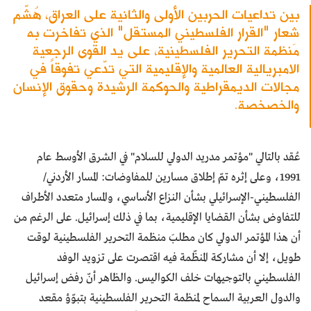
بين تداعيات الحربين الأولى والثانية على العراق، هُشّم
شِعار "القرار الفلسطيني المستقل" الذي تفاخرت به
منظمة التحرير الفلسطينية، على يد القوى الرجعية
الامبريالية العالمية والإقليمية التي تدّعي تفوقاً في
مجالات الديمقراطية والحوكمة الرشيدة وحقوق الإنسان
والخصخصة.
عُقد بالتالي "مؤتمر مدريد الدولي للسلام" في الشرق الأوسط عام
1991، وعلى إثره تمّ إطلاق مسارين للمفاوضات: المسار الأردني/
الفلسطيني-الإسرائيلي بشأن النزاع الأساسي، والمسار متعدد الأطراف
للتفاوض بشأن القضايا الإقليمية، بما في ذلك إسرائيل. على الرغم من
أن هذا المؤتمر الدولي كان مطلبَ منظمة التحرير الفلسطينية لوقت
طويل، إلا أن مشاركة المنظّمة فيه اقتصرت على تزويد الوفد
الفلسطيني بالتوجيهات خلف الكواليس. والظاهر أنّ رفض إسرائيل
والدول العربية السماح لمنظمة التحرير الفلسطينية بتبوّؤ مقعد