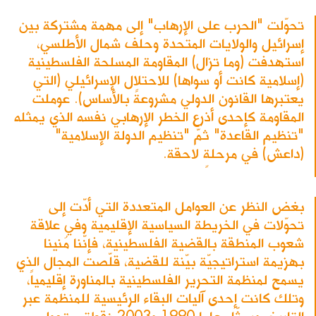
تحوّلت "الحرب على الإرهاب" إلى مهمة مشتركة بين
إسرائيل والولايات المتحدة وحلف شمال الأطلسي،
استهدفت (وما تزال) المقاومة المسلحة الفلسطينية
(إسلامية كانت أو سواها) للاحتلال الإسرائيلي (التي
يعتبرها القانون الدولي مشروعةً بالأساس). عوملت
المقاومة كإحدى أذرع الخطر الإرهابي نفسه الذي يمثله
"تنظيم القاعدة" ثمّ "تنظيم الدولة الإسلامية"
(داعش) في مرحلةٍ لاحقة.
بغض النظر عن العوامل المتعددة التي أدّت إلى
تحوّلات في الخريطة السياسية الإقليمية وفي علاقة
شعوب المنطقة بالقضية الفلسطينية، فإنّنا مُنينا
بهزيمة استراتيجيّة بيّنة للقضية، قلّصت المجال الذي
يسمح لمنظمة التحرير الفلسطينية بالمناورة إقليمياً،
وتلك كانت إحدى آليات البقاء الرئيسية للمنظمة عبر
التاريخ، ويمثّل عاما 1990 و2003 نقطتي تحول