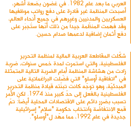
العربي ما بعد عام 1982. في غضون بضعة أشهر،
أصبحت المنظمة غير قادرة على دفع رواتب موظفيها
العسكريين والمدنيين وغيرهم في جميع أنحاء العالم،
وقد فهمت المنظّمة جيداً من ذلك أنّها ستُجبَر على
دفع أثمان إضافية لدعمها صدام حسين.
شكّلت المقاطعة العربية المالية لمنظمة التحرير
الفلسطينية، والتي استمرت لمدة خمس سنوات، ضربة
زادت من هشاشة المنظمة أمام الضربة التالية المتمثّلة
في "اتفاقية أوسلو" التي فضّلت البراغماتية على
المبدئيّة، وهو توجّه كانت تبنّته قيادة منظمة التحرير
الفلسطينية بالفعل إلى حدّ كبير منذ 1974. لكن الأمر
تسبب بضررٍ دائمٍ على الاقتصادات المحلية أيضاً: تمّ
قمع الانتفاضة وانتخاب حكومة "سلام" إسرائيلية
جديدة في عام 1992، مما مهّد ل"أوسلو".