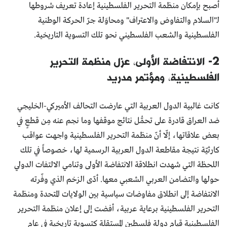
أصبح بإمكان منظمة التحرير الفلسطينية إعادة تعريف شروطها
لـ"السلام والتفاوض والاعتراف" ومحاوَلة جرّ الحركة الوطنية
الفلسطينية والشعب الفلسطيني نحو تلك التسوية التاريخية.
2- الانتفاضة الأولى، عزل منظمة التحرير
الفلسطينية، ومؤتمر مدريد
كانت غالبية الدول العربية التي عارضت التحالف الأميركي-الخليجي
ضد العراق قادرة على تحمُّل نتائج موقفها وما نجم عنه مِن قطعٍ في
بعض علاقاتها، إلّا أنّ منظمة التحرير الفلسطينية واجهت عواقب
كارثيّة نتيجة مقاطعة الدول العربية الرسمية لها، خصوصاً في تلك
اللحظة التي شهدت انطلاقة الانتفاضة الأولى وتنامي الالتفات الدولي
حولها والتضامن العربي الشعبي معها. أدّى الزخم الذي وفّرته
الانتفاضة إلى انطلاق مفاوضات سياسية بين الولايات المتحدة ومنظمة
التحرير الفلسطينية برعاية عربية، أفضت إلى إعلان منظمة التحرير
الفلسطينية قيام دولة فلسطين المستقلة كتسوية تاريخية في عام