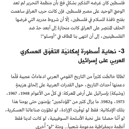
فلسطين كان غرضه التذكير بشكلٍ فجّ بأن منظمة التحرير لم تعد
الوصيّ الوحيد على مصير فلسطين. فإن كانت حرب العراق ساهمت
بفتح نافذة للسلام في فلسطين، إلّا أن شروط مدريد التي فرضها
الحلف المنتصِر على العراق كانت منحازة إلى أبعد حدّ ضد
الفلسطينيين، إلى أن انتهى بنا المطاف في "أوسلو"!
3- نهاية أسطورة إمكانيّة التفوّق العسكري
العربي على إسرائيل
لطالما خالطَت كثيراً من التاريخ القومي العربي ادعاءاتٌ عجيبة قلّما
دعمتها أحداث التاريخ، حول القدرات العربية على إلحاق هزيمةٍ
(وشيكة) بإسرائيل على أرض المعركة: في كلّ من الأعوام 1948، 1967،
1973، و1982. ما يزال كثير من "المؤدلجين" يؤمنون حتى يومنا هذا
بتلك الإمكانية: فقط لو توفّرت الإرادة، لو تطوّرت صناعاتنا العسكرية،
لو أنّنا حصلنا على نخبة الأسلحة السوفييتية، لو كانت لدينا فقط
أنظمة ديمقراطية مدعومة شعبياً... ومئة "لو" أُخرى.