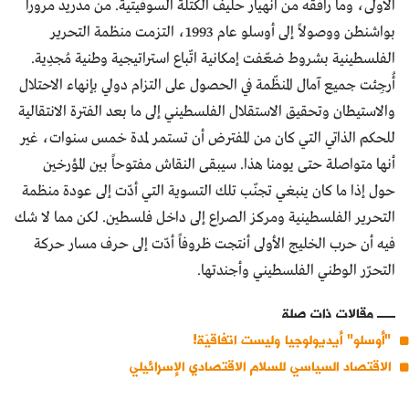
الأولى، وما رافقه من انهيار حليف الكتلة السوفيتية. من مدريد مروراً
بواشنطن ووصولاً إلى أوسلو عام 1993، التزمت منظمة التحرير
الفلسطينية بشروط ضعّفت إمكانية اتّباع استراتيجية وطنية مُجدِية.
أُرجِئت جميع آمال المنظّمة في الحصول على التزام دولي بإنهاء الاحتلال
والاستيطان وتحقيق الاستقلال الفلسطيني إلى ما بعد الفترة الانتقالية
للحكم الذاتي التي كان من المفترض أن تستمر لمدة خمس سنوات، غير
أنها متواصلة حتى يومنا هذا. سيبقى النقاش مفتوحاً بين المؤرخين
حول إذا ما كان ينبغي تجنّب تلك التسوية التي أدّت إلى عودة منظمة
التحرير الفلسطينية ومركز الصراع إلى داخل فلسطين. لكن مما لا شك
فيه أن حرب الخليج الأولى أنتجت ظروفاً أدّت إلى حرف مسار حركة
التحرّر الوطني الفلسطيني وأجندتها.
مقالات ذات صلة
"أوسلو" أيديولوجيا وليست اتفاقيّة!
الاقتصاد السياسي للسلام الاقتصادي الإسرائيلي