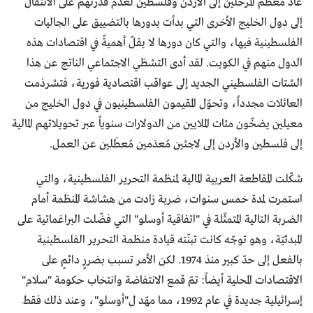
عاد معظم المرحَّلين إلى الأردن وفلسطين لعدم قدرتهم على الانتقال
إلى دول الخليج الأخرى التي بدأت بدورها بالتضييق على الجاليات
الفلسطينية فيها، والتي كان دورها لا يقلّ أهميةً في اقتصادات هذه
الدول منهم في الكويت. لقد أدى التشظي الاجتماعي الناتج عن هذا
الشتات الفلسطيني الجديد إلى عواقب اقتصادية فورية، فتشرذمت
العائلات مجدداً، وتحوّل المقيمون الفلسطينيون في دول الخليج من
معيلين يضخّون مئات الملايين من الدولارات سنوياً عبر تحويلاتهم المالية
إلى فلسطين والأردن إلى لاجئين مُعدَمين مُعطَلين عن العمل.
شكّلت المقاطعة العربية المالية لمنظمة التحرير الفلسطينية، والتي
استمرت لمدة خمس سنوات، ضربة زادت من هشاشة المنظمة أمام
الضربة التالية المتمثّلة في "اتفاقية أوسلو" التي فضّلت البراغماتية على
المبدئيّة، وهو توجّه كانت تبنّته قيادة منظمة التحرير الفلسطينية
بالفعل إلى حدّ كبير منذ 1974. لكن الأمر تسبب بضررٍ دائمٍ على
الاقتصادات المحلية أيضاً: تمّ قمع الانتفاضة وانتخاب حكومة "سلام"
إسرائيلية جديدة في عام 1992، مما مهّد ل"أوسلو"، وعند ذلك فقط