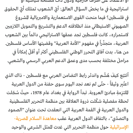
أو الاعتماد على أطراف خارجية ودول ذات مصلحة سياسية أو
استراتيجية في ما يخصّ السؤال العالق: أيّ الشعوب تمتلك أيّ الحقوق
في فلسطين؟ فيما منحت القوى الاستعمارية والامبريالية المشروعَ
الصهيوني الاستيطاني منذ انطلاقته الدعمَ والتشريعَ والتمويل اللازمِين
لاستمراره، كانت فلسطين تجد عمقها الاستراتيجي دائماً بين الشعوب
العربية، متجذّراً في مفهوم "الأمة العربية" وقضيتها الأساس فلسطين.
من هنا، بدت آفاق التحرر الوطني الفلسطيني أكثر أو أقلّ إمكاناً في
مراحلَ مختلفة بحسب مدى وعمق الدعم العربي الرسمي والشعبي.
أتتبّع كيفَ هُشّم واندثر رابط التضامن العربي مع فلسطين - ذاك الذي
اعتُبِر وثيقاً - حتّى لم نعد نجد اليوم سوى حفنة من الدول العربية
الملتزِمةِ مبادئ العروبة. تبدأ الرواية في بغداد عام 1978، حيثُ سُجّلت
لحظة مفصلية شكّلت ذروة العلاقة بين منظمة التحرير الفلسطينية
والدول العربية في القمة العربية التي انعقدت تحت عنوان "الصمود
والتصدّي"، بالتفاف الدول العربية عقب
معاهدة السلام المصرية-
الإسرائيلية
حول منظمة التحرير التي غدت الممثل الشرعي والوحيد