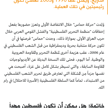
رئيسيّتين في تلك العملية.
وُلِدت "حركة حماس" خلال الانتفاضة الأولى وتعزز حضورها بفعل
إخفاقات "منظمة التحرير الفلسطينية" والفشل القومي العربي خلال
حرب العراق الأولى. بموازاة ذلك، وجدت "حماس" فرصتها في أن
تكون حركة منتخَبة بحرية وديمقراطية من قبل الشعب الفلسطيني في
عام 2006، عقب هزيمة أخرى لمنظمة التحرير والمقاومة العروبية
والوطنية. أما اليوم، فحتى تلك النسخة البديلة عن الأيديولوجيات
المقاوِمة السابقة، والتي تسيطر بشكل كامل على غزة، أصبحت هي
نفسها جزءاً مِن المشكلة التي تعترض طريق تحرير الشعب الفلسطيني
من الاستبداد، تماماً كما السلطة الفلسطينية (الأسيرة للاحتلال) في رام
الله.
خاتمة: هل يمكن أن تكون فلسطين مهداً