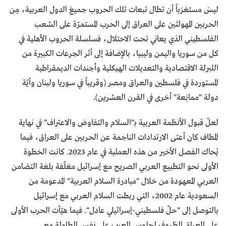
ليسَ مستغرَباً أن تطال تبعات تلك الحروب جميعَ الدول العربية، مِن
الحربين المهولتَين على العراق إلى الحرب المستمرّة على الشعب
الفلسطيني الذي يعاني تحت الاحتلال، فسلسلة الحروب الأهلية في
كل من سوريا واليمن وليبيا، بالإضافة إلى أثر الجرعات الكبيرة من
اللبرلة الاقتصادية والتعديلات الهيكلية وأجندات الديمقراطية
المستوردة في فلسطين والعراق ومصر (وقريباً في سوريا ولبنان وأيّة
دولة "ممانِعة" أخرى في القرن العشرين).
لعلّ قبول الأنظمة العربية بـ"السلام والتفاوض والاعتراف" في نهاية
المطاف كان أعتى الارتدادات الناجمة عن الحربين على العراق، فيما
يُحاك الفصل الأخير من هذه العملية في عام 2023. كانت الخطوة
الأولى نحو التطبيع العربي الصريح مع إسرائيل مغلّفة بلغة التضامن
العربي المعهودة من خلال "مبادرة السلام العربية" المدعومة من
السعودية عام 2002، التي ربطت السلام العربي مع إسرائيل
بالتوصل إلى "حلّ فلسطيني-إسرائيلي عادل". فيما هيّأت الحرب الأولى
على العراق الظروف لجلوس العرب على نفس الطاولة مع