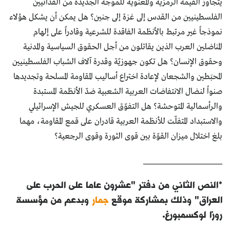
يتجاوز القيمة الرمزية والمعنوية للموجة الجديدة من الفدائيين
الفلسطينيين من القدس إلى غزة إلى جنين؟ هل يمكن أن يشكل هؤلاء
نموذجاً غير مرتبط بالأنظمة الفاقدة للشرعية وقادراً على إلهام
المناضلين العرب الذين يقاتلون من أجل الحقوق السياسية والمدنية
وحقوق الإنسان؟ هل تكون جهوزيّة وقدرة آلاف الشباب الفلسطينيين
المحبَطين والشجعان لإعادة اختراع أساليب المقاومة المسلحة وتجديدها
صنواً لنضال الانتفاضات العربية الشعبية ضدّ الأنظمة المستبدة
والرأسمالية المتوحشة؟ هل التفوّق العسكري للجيش الإسرائيلي
والاستبداد المتفلّت للأنظمة العربية قادران على قمع المقاومة، مهما
بلغ اختلال ميزان القوّة بين قوى الثورة وقوى الرجعية؟
______________________
*النص الثاني من دفتر "عشرون عاما على الحرب على
العراق" وذلك بمشاركة موقع
جمار
وبدعم من مؤسسة
روزا لوكسمبورغ.