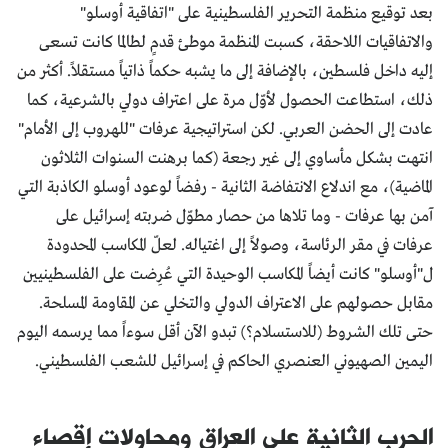
بعد توقيع منظمة التحرير الفلسطينية على "اتفاقية أوسلو"
والاتفاقيات اللاحقة، كسبت المنظمة موطئ قدمٍ لطالما كانت تسعى
إليه داخل فلسطين، بالإضافة إلى ما يشبه حكماً ذاتياً مستقلاً. أكثر من
ذلك، استطاعت الحصول لأوّل مرة على اعتراف دولي بالشرعية، كما
عادت إلى الحضن العربي. لكن استراتيجية عرفات "للهروب إلى الأمام"
انتهت بشكل مأساوي إلى غير رجعة (كما برهنت السنوات الثلاثون
الماضية)، مع اندلاع الانتفاضة الثانية - رفضاً لوعود أوسلو الكاذبة التي
آمن بها عرفات - وما تلاها من حصار مطوّل ضربته إسرائيل على
عرفات في مقر الرئاسة، وصولاً إلى اغتياله. لعلّ المكاسب المحدودة
ل"أوسلو" كانت أيضاً المكاسب الوحيدة التي عُرِضت على الفلسطينيين
مقابل حصولهم على الاعتراف الدولي والتخلي عن المقاومة المسلحة.
حتى تلك الشروط (للاستسلام؟) تبدو الآن أقل سوءاً مما يرسمه اليوم
اليمين الصهيوني العنصري الحاكم في إسرائيل للشعب الفلسطيني.
الحرب الثانية على العراق ومحاولات إقصاء