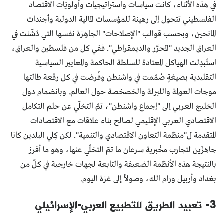
في هذه الأثناء، كانت سياسات واستراتيجيات وأولويّات الاقتصاد
الفلسطيني تتحول إلى رهينة للمؤسسات المالية الدولية وأجندات
المانحين، وبحسب قوالب "الإصلاحات" الجاهِزة نفسها التي دُشّنت في
العراق الجديد "المحرَّر والديمقراطي". ففي كل من فلسطين والعراق،
استُبدِلت الهياكل المعتادة للسلطة الحاكمة والمعايير السياسية
التقليدية بصيغةٍ صُمّمت في واشنطن وفُرضت في كل رقعة طالتها
موجات العولمة واللبرلة والخصخصة حول العالم. وبانضمام دول
الخليج العربي إلى "إجماع واشنطن"، تمّ التخلّي عن حلم التكامل
الاقتصادي العربي الإقليمي لصالح بناء علاقات مع الاقتصادات
المتقدمة ل"منظمة التعاون الاقتصادي والتنمية". لكن كِلي البلدين كانا
جاهزَين لتجارب مخْبرية سرعان ما تمّ التخلّي عنها، وهو ما أفرز
بالنتيجة هذه الأنظمة الضعيفة والتابعة لجهات خارجية في كلّ من
بغداد وأربيل ورام الله، وصولاً إلى غزة اليوم.
3- تعبيد الطريق للتطبيع العربي-الإسرائيلي