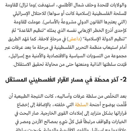
والولايات المتحدة وحلف شمال الأطلسي، استهدفت )وما تزال) المقاومة
المسلحة الفلسطينية (إسلامية كانت أو سواها) للاحتلال الإسرائيلي
(التي يعتبرها القانون الدولي مشروعةً بالأساس). عوملت المقاومة
كإحدى أذرع الخطر الإرهابي نفسه الذي يمثله "تنظيم القاعدة" ثمّ
"تنظيم الدولة الإسلامية" (
داعش
) في مرحلةٍ لاحقة. كما مُهّد الطريق
أمام استيعاب منظمة التحرير الفلسطينية في مرحلة ما بعد عرفات عبر
مجموعة من التسويات السياسية والاقتصادية والأمنية مع إسرائيل،
قيّدت سلطتها الذاتية ومنعتها حتى من محاولة تحقيق الاستقلال.
2- آخر محطّة في مسار القرار الفلسطيني المستقل
بعد التخلّص من سلطة عرفات وأساليبه، كانت النتيجة الطبيعية أن
قُلّمت بوضوح أجنحة
السلطة
التي خلفته، بالإضافة إلى إخضاع
قراراتها بشكل متزايد إلى إملاءات القوى الخارجية. صار البحث في
الخيارات والمواقف مرتبطاً قبل كلّ شيءٍ بمصالح الأردن ومصر في
علاقتهما مع إسرائيل والقوى الإقليمية والدولية. جُرجِرت سلطة