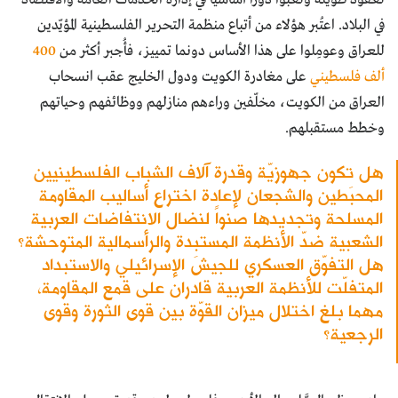
في البلاد. اعتُبر هؤلاء من أتباع منظمة التحرير الفلسطينية المؤيّدين
للعراق وعومِلوا على هذا الأساس دونما تمييز، فأُجبر أكثر من
400
ألف فلسطيني
على مغادرة الكويت ودول الخليج عقب انسحاب
العراق من الكويت، مخلّفين وراءهم منازلهم ووظائفهم وحياتهم
وخطط مستقبلهم.
هل تكون جهوزيّة وقدرة آلاف الشباب الفلسطينيين
المحبَطين والشجعان لإعادة اختراع أساليب المقاومة
المسلحة وتجديدها صنواً لنضال الانتفاضات العربية
الشعبية ضدّ الأنظمة المستبِدة والرأسمالية المتوحشة؟
هل التفوّق العسكري للجيش الإسرائيلي والاستبداد
المتفلّت للأنظمة العربية قادران على قمع المقاومة،
مهما بلغ اختلال ميزان القوّة بين قوى الثورة وقوى
الرجعية؟