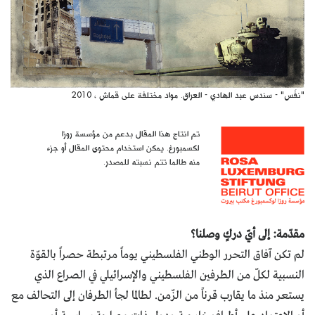
"نفَس" - سندس عبد الهادي - العراق. مواد مختلفة على قماش ، 2010
تم انتاج هذا المقال بدعم من مؤسسة روزا
لكسمبورغ. يمكن استخدام محتوى المقال أو جزء
منه طالما تتم نسبته للمصدر.
مقدّمة: إلى أيّ دركٍ وصلنا؟
لم تكن آفاق التحرر الوطني الفلسطيني يوماً مرتبطة حصراً بالقوّة
النسبية لكلّ من الطرفين الفلسطيني والإسرائيلي في الصراع الذي
يستعر منذ ما يقارب قرناً من الزّمن. لطالما لجأ الطرفان إلى التحالف مع