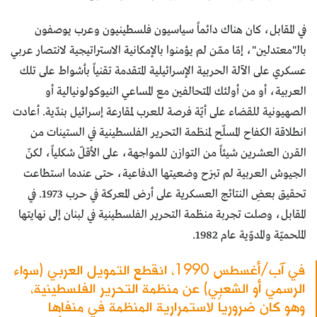
في المقابل، كان هناك دائماً سياسيون فلسطينيون وعرب يوصفون
بالـ"معتدلين"، إمّا ممّن لم يؤمنوا بالإمكانية الاستراتيجية لانتصار عربي
عسكري على الآلة الحربية الإسرائيلية المتقدمة تقنياً بأشواط على تلك
العربية، أو من أولئك المتحالفين مع المساعي النيوكولونيالية أو
الصهيونية للقضاء على أيّة فرصة للعرب لمقارعة إسرائيل بندّية. أعادت
انطلاقة الكفاح المسلّح لمنظمة التحرير الفلسطينية في الستينات من
القرن العشرين شيئاً من التوازن للمواجهة، على الأقلّ شكلياً، لكنّ
الجيوش العربية لم تبرَح وضعيتها الدفاعية، حتى عندما استطاعت
تحقيق بعضِ النتائج العسكرية على أرض المعركة في حرب 1973. في
المقابل، وصلت تجربة منظمة التحرير الفلسطينية في لبنان إلى نهايتها
الملحميّة والمدوّية عام 1982.
في آب/أغسطس 1990، انقطع التمويل العربي (سواء
الرسمي أو الشعبي) عن منظمة التحرير الفلسطينية،
وهو كان ضرورياً لاستمرارية المنظمة في منفاها