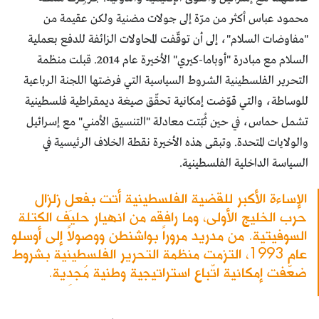
محمود عباس أكثر من مرّة إلى جولات مضنية ولكن عقيمة من
"مفاوضات السلام"، إلى أن توقّفت المحاولات الزائفة للدفع بعملية
السلام مع مبادرة "أوباما-كيري" الأخيرة عام 2014. قبلت منظمة
التحرير الفلسطينية الشروط السياسية التي فرضتها اللجنة الرباعية
للوساطة، والتي قوّضت إمكانية تحقّق صيغة ديمقراطية فلسطينية
تشمل حماس، في حين ثُبّتت معادلة "التنسيق الأمني" مع إسرائيل
والولايات المتحدة. وتبقى هذه الأخيرة نقطة الخلاف الرئيسية في
السياسة الداخلية الفلسطينية.
الإساءة الأكبر للقضية الفلسطينية أتت بفعلِ زلزال
حرب الخليج الأولى، وما رافقه من انهيار حليف الكتلة
السوفيتية. من مدريد مروراً بواشنطن ووصولاً إلى أوسلو
عام 1993، التزمت منظمة التحرير الفلسطينية بشروط
ضعّفت إمكانية اتّباع استراتيجية وطنية مُجدِية.