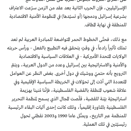
الإسرائيليين، فإن الحرب الثانية بعد عقد من الزمن سرّعت الاعتراف
بشرعية إسرائيل ودمجها (أو تسيّدها) في المنظومة الأمنية الاقتصادية
للمنطقة في نهاية المطاف.
مع ذلك، فحتّى الخطوط الحمر المتواضعة للمبادرة العربية لم تعد
تملك تأثيراً رادعاً، في وقتٍ يتحقق فيه التطبيع بالفعل – ورأس حربته
الولايات المتحدة الأميركية - في العلاقات السياسية والاقتصادية
والأمنية والاستراتيجية بين إسرائيل وعدد من الدول العربية، ويتمّ
الترويج بأنه حتميّ ووشيك في دول أخرى. بغض النظر عن العوامل
المتعددة التي أدّت إلى تحوّلات في الخريطة السياسية الإقليمية وفي
علاقة شعوب المنطقة بالقضية الفلسطينية، فإنّنا مُنينا بهزيمة
استراتيجيّة بيّنة للقضية، قلّصت المجال الذي يسمح لمنظمة التحرير
الفلسطينية بالمناورة إقليمياً، وتلك كانت إحدى آليات البقاء الرئيسية
للمنظمة عبر التاريخ، ويمثّل عاما 1990 و2003 نقطتي تحول
رئيسيّتين في تلك العملية.