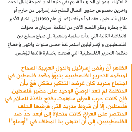
لا اعتراف. يبدو أن المحارب القديم بقي منيعاً أمام نصيحة إقبال أحمد
وآخرين بخصوص جدوى النضال المسلح ضد إسرائيل من خارج أو
داخل فلسطين، فقد لجأ عرفات (كما في عام 1990) إلى الخيار الأخير
المتاح بنظره ونظر القسم الأكبر من المنظمة. سرعان ما تحوّلت
الانتفاضة الثانية التي بدأت سلمية وشعبية إلى صراع مسلح بين
الفلسطينيين والإسرائيليين استمر لمدة خمس سنوات وانتهى بإخضاع
منظمة التحرير الفلسطينية التي فُجعت بخسارة قائدها المؤسِّس.
الظاهر أنّ رفض إسرائيل والدول العربية السماح
لمنظمة التحرير الفلسطينية بتبوّؤ مقعد فلسطين في
اجتماع مدريد كان غرضه التذكير بشكلٍ فجّ بأن
المنظمة لم تعد الوصيّ الوحيد على مصير فلسطين.
فإن كانت حرب العراق ساهمت بفتح نافذة للسلام في
فلسطين، إلّا أن شروط مدريد التي فرضها الحلف
المنتصِر على العراق كانت منحازة إلى أبعد حدّ ضد
الفلسطينيين، إلى أن انتهى بنا المطاف في "أوسلو"!