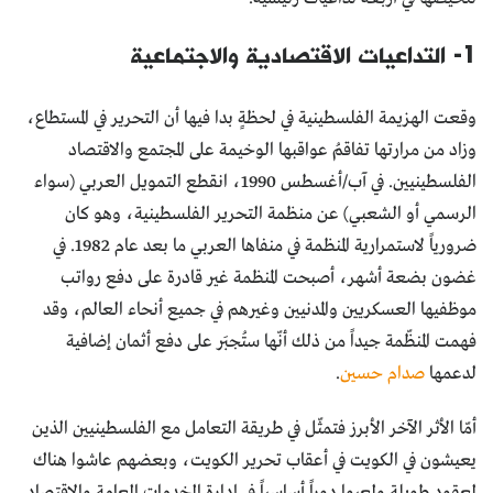
1- التداعيات الاقتصادية والاجتماعية
وقعت الهزيمة الفلسطينية في لحظةٍ بدا فيها أن التحرير في المستطاع،
وزاد من مرارتها تفاقمُ عواقبها الوخيمة على المجتمع والاقتصاد
الفلسطينيين. في آب/أغسطس 1990، انقطع التمويل العربي (سواء
الرسمي أو الشعبي) عن منظمة التحرير الفلسطينية، وهو كان
ضرورياً لاستمرارية المنظمة في منفاها العربي ما بعد عام 1982. في
غضون بضعة أشهر، أصبحت المنظمة غير قادرة على دفع رواتب
موظفيها العسكريين والمدنيين وغيرهم في جميع أنحاء العالم، وقد
فهمت المنظّمة جيداً من ذلك أنّها ستُجبَر على دفع أثمان إضافية
لدعمها
صدام حسين
.
أمّا الأثر الآخر الأبرز فتمثّل في طريقة التعامل مع الفلسطينيين الذين
يعيشون في الكويت في أعقاب تحرير الكويت، وبعضهم عاشوا هناك
لعقود طويلة ولعبوا دوراً أساسياً في إدارة الخدمات العامة والاقتصاد