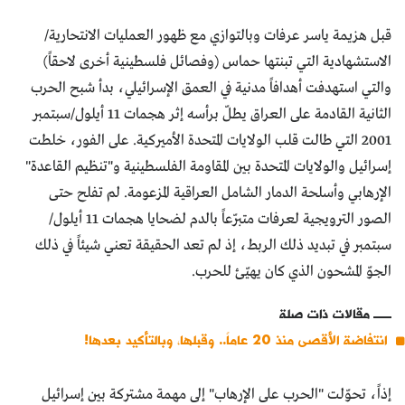
قبل هزيمة ياسر عرفات وبالتوازي مع ظهور العمليات الانتحارية/
الاستشهادية التي تبنتها حماس (وفصائل فلسطينية أخرى لاحقاً)
والتي استهدفت أهدافاً مدنية في العمق الإسرائيلي، بدأ شبح الحرب
الثانية القادمة على العراق يطلّ برأسه إثر هجمات 11 أيلول/سبتمبر
2001 التي طالت قلب الولايات المتحدة الأميركية. على الفور، خلطت
إسرائيل والولايات المتحدة بين المقاومة الفلسطينية و"تنظيم القاعدة"
الإرهابي وأسلحة الدمار الشامل العراقية المزعومة. لم تفلح حتى
الصور الترويجية لعرفات متبرّعاً بالدم لضحايا هجمات 11 أيلول/
سبتمبر في تبديد ذلك الربط، إذ لم تعد الحقيقة تعني شيئاً في ذلك
الجوّ المشحون الذي كان يهيّئ للحرب.
مقالات ذات صلة
انتفاضة الأقصى منذ 20 عاماً.. وقبلها، وبالتأكيد بعدها!
إذاً، تحوّلت "الحرب على الإرهاب" إلى مهمة مشتركة بين إسرائيل