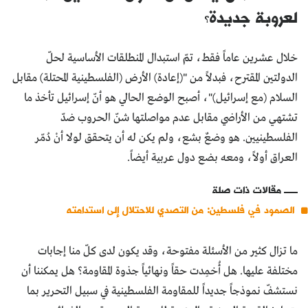
لعروبة جديدة؟
خلال عشرين عاماً فقط، تمّ استبدال المنطلقات الأساسية لحلّ
الدولتين المقترح، فبدلاً من "(إعادة) الأرض (الفلسطينية المحتلة) مقابل
السلام (مع إسرائيل)"، أصبح الوضع الحالي هو أنّ إسرائيل تأخذ ما
تشتهي من الأراضي مقابل عدم مواصلتها شنّ الحروب ضدّ
الفلسطينيين. هو وضعٌ بشع، ولم يكن له أن يتحقق لولا أنْ دُمّر
العراق أولاً، ومعه بضع دول عربية أيضاً.
مقالات ذات صلة
الصمود في فلسطين: من التصدي للاحتلال إلى استدامته
ما تزال كثير من الأسئلة مفتوحة، وقد يكون لدى كلّ منا إجابات
مختلفة عليها. هل أُخمِدت حقاً ونهائياً جذوة المقاومة؟ هل يمكننا أن
نستشفّ نموذجاً جديداً للمقاومة الفلسطينية في سبيل التحرير بما