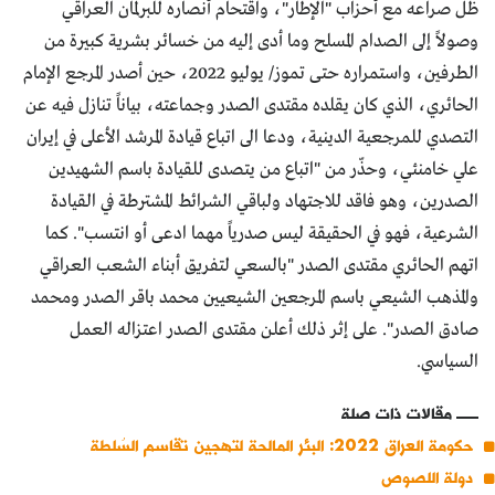
ظل صراعه مع أحزاب "الإطار"، واقتحام أنصاره للبرلمان العراقي
وصولاً إلى الصدام المسلح وما أدى إليه من خسائر بشرية كبيرة من
الطرفين، واستمراره حتى تموز/ يوليو 2022، حين أصدر المرجع الإمام
الحائري، الذي كان يقلده مقتدى الصدر وجماعته، بياناً تنازل فيه عن
التصدي للمرجعية الدينية، ودعا الى اتباع قيادة المرشد الأعلى في إيران
علي خامنئي، وحذّر من "اتباع من يتصدى للقيادة باسم الشهيدين
الصدرين، وهو فاقد للاجتهاد ولباقي الشرائط المشترطة في القيادة
الشرعية، فهو في الحقيقة ليس صدرياً مهما ادعى أو انتسب". كما
اتهم الحائري مقتدى الصدر "بالسعي لتفريق أبناء الشعب العراقي
والمذهب الشيعي باسم المرجعين الشيعيين محمد باقر الصدر ومحمد
صادق الصدر". على إثر ذلك أعلن مقتدى الصدر اعتزاله العمل
السياسي.
مقالات ذات صلة
حكومة العراق 2022: البئر المالحة لتهجين تقاسم السُلطة
دولة اللصوص