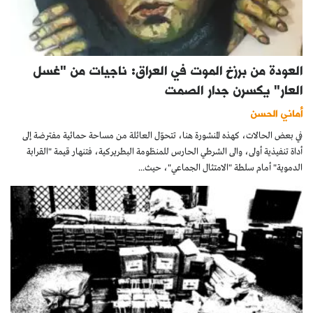
العودة من برزخ الموت في العراق: ناجيات من "غسل
العار" يكسرن جدار الصمت
أماني الحسن
في بعض الحالات، كهذه المنشورة هنا، تتحوّل العائلة من مساحة حمائية مفترضة إلى
أداة تنفيذية أولى، والى الشرطي الحارس للمنظومة البطريركية، فتنهار قيمة "القرابة
الدموية" أمام سلطة "الامتثال الجماعي"، حيث...