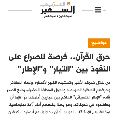
مواضيع
حرق القرآن.. فرصة للصراع على
الرئيسية
مواضيع
النفوذ بين "التيار" و"الإطار"
إفتتاحية
من خلال تحركه الأخير وتحشيده الكبير لأنصاره وزعماء العشائر
فكرة
وحرقهم للسفارة السويدية ودخول المنطقة الخضراء، وضع الصدر
قادة "الإطار التنسيقي" الحاكم بين خيارين أحلاهما مرّ: فإما أن
دفاتر
يعاضدوه في تحركاته، وهو بهذا يضعهم أمام أزمة دبلوماسية
بالصورة
لمخالفتهم الاتفاقات الدولية، أو أن يحاولوا ردع أنصاره، مكتفين