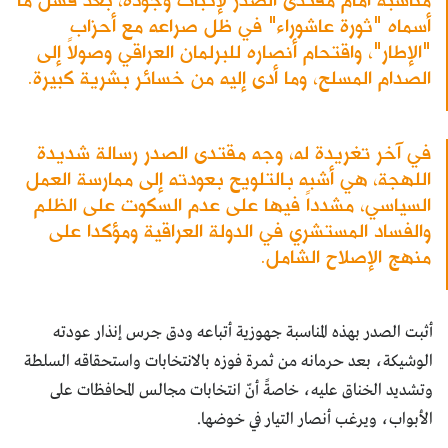
أسماه "ثورة عاشوراء" في ظل صراعه مع أحزاب
"الإطار"، واقتحام أنصاره للبرلمان العراقي وصولاً إلى
الصدام المسلح، وما أدى إليه من خسائر بشرية كبيرة.
في آخر تغريدة له، وجه مقتدى الصدر رسالة شديدة
اللهجة، هي أشبه بالتلويح بعودته إلى ممارسة العمل
السياسي، مشدداً فيها على عدم السكوت على الظلم
والفساد المستشري في الدولة العراقية ومؤكدا على
منهج الإصلاح الشامل.
أثبت الصدر بهذه المناسبة جهوزية أتباعه ودق جرس إنذار عودته
الوشيكة، بعد حرمانه من ثمرة فوزه بالانتخابات واستحقاقه السلطة
وتشديد الخناق عليه، خاصةً أنّ انتخابات مجالس المحافظات على
الأبواب، ويرغب أنصار التيار في خوضها.