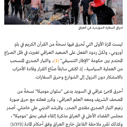
احراق السفارة السويدية في العراق
ليست المرّة الأولى التي تُحرق فيها نسخةٌ من القرآن الكريم في بلدٍ
أوروبي، ولكنّ ردود الفعل على الصعيد العراقي تغيرت في ظل الصراع
المحتدم بين حكومة "الإطار التنسيقي"
(1)
، والتيار الصدري المنسحب
من العملية السياسية، إذ اكتفى سابقاً صنّاع القرار وقادة الأحزاب
بالاستنكار دون النزول إلى الشوارع وحرق السفارات.
أحرق لاجئ عراقي في السويد يدعى "سلوان موميكا" نسخةً من
المصحف الشريف ومعه العلم العراقي، وكرر فعلته مع حرق صورة
زعيم التيار الصدري مقتدى الصدر، والمرشد الديني علي خامنئي. أصدر
مجلس القضاء الأعلى في العراق مذكرة إلقاء قبض بحق "موميكا"،
وكذلك تقرر ملاحقة الفاعل خارج العراق وفق أحكام المادة (1/372)