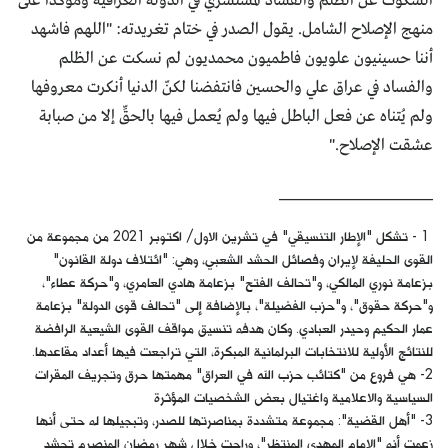
السكوت عن الظلم والفساد المستشري في الدولة العراقية ومؤكدا على
منهج الإصلاح الشامل. يقول الصدر في ختام تغريدته: "اللهم فاشهد
أننا حسينيون علويون فاطميون محمديون لم نسكت عن الظلم
والفساد في عراق علي والحسين فانتفضنا لكنّ الدنيا أنكرت معروفها
ولم يُتناه عن فعل الباطل فيها ولم يُعمل فيها بالحقِّ إلا من صبابة
عشقت الإصلاح."
______________________
1 - تشكل "الإطار التنسيقي" في تشرين الاول/ اكتوبر 2021 من مجموعة من
القوى الحليفة لإيران وفصائل الحشد الشعبي، وهي: "ائتلاف دولة القانون"
بزعامة نوري المالكي، و"تحالف الفتح" بزعامة هادي العامري، و"حركة عطاء"،
و"حركة حقوق"، و"حزب الفضيلة"، بالإضافة إلى "تحالف قوى الدولة" بزعامة
عمار الحكيم وحيدر العبادي. وكان هدفه تنسيق مواقف القوى الشيعية الرافضة
للنتائج الأولية للانتخابات البرلمانية المبكرة، التي تراجعت فيها أعداد مقاعدها.
2- هي فروع من "كتائب حزب الله في العراق" مهمتها حرق وتجريف المقرات
السياسية والاعلامية واغتيال بعض الشخصيات المؤثرة
3- "أهل القضية": مجموعة متشددة بمناصرتها للصدر، وتبجيلها له حتى أنها
زعمت أنه "الإمام المهدي المنتظر"، وراحت خلال شهر رمضان المنصرم تحشد