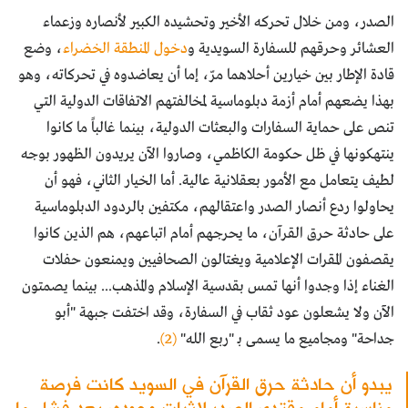
الصدر، ومن خلال تحركه الأخير وتحشيده الكبير لأنصاره وزعماء
العشائر وحرقهم للسفارة السويدية و
دخول المنطقة الخضراء
، وضع
قادة الإطار بين خيارين أحلاهما مرّ، إما أن يعاضدوه في تحركاته، وهو
بهذا يضعهم أمام أزمة دبلوماسية لمخالفتهم الاتفاقات الدولية التي
تنص على حماية السفارات والبعثات الدولية، بينما غالباً ما كانوا
ينتهكونها في ظل حكومة الكاظمي، وصاروا الآن يريدون الظهور بوجه
لطيف يتعامل مع الأمور بعقلانية عالية. أما الخيار الثاني، فهو أن
يحاولوا ردع أنصار الصدر واعتقالهم، مكتفين بالردود الدبلوماسية
على حادثة حرق القرآن، ما يحرجهم أمام اتباعهم، هم الذين كانوا
يقصفون المقرات الإعلامية ويغتالون الصحافيين ويمنعون حفلات
الغناء إذا وجدوا أنها تمس بقدسية الإسلام والمذهب... بينما يصمتون
الآن ولا يشعلون عود ثقاب في السفارة، وقد اختفت جبهة "أبو
جداحة" ومجاميع ما يسمى بـ "ربع الله"
(2)
.
يبدو أن حادثة حرق القرآن في السويد كانت فرصة
مناسبة أمام مقتدى الصدر لإثبات وجوده، بعد فشل ما