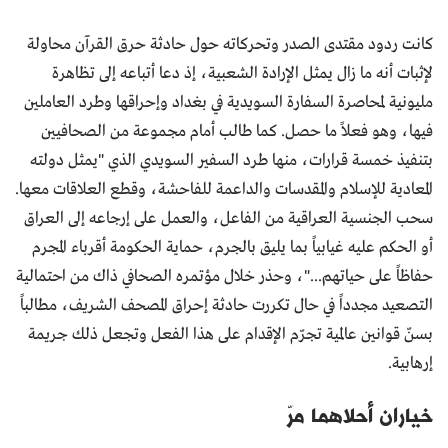
كانت ردود مقتدى الصدر وتحركاته حول حادثة حرق القرآن محاولة
لإثبات أنه ما زال يمثل الإرادة الشعبية، إذ دعا أتباعه إلى تظاهرة
مليونية لمحاصرة السفارة السويدية في بغداد وإحراقها وطرد العاملين
فيها، وهو فعلاً ما حصل. كما طالب أمام مجموعة من الصحافيين
بتنفيذ خمسة قرارات، منها طرد السفير السويدي الذي "يمثل دولته
المعادية للإسلام والمقدسات والداعمة للفاحشة، وقطع العلاقات معها.
سحب الجنسية العراقية من الفاعل، والعمل على إرجاعه إلى العراق
أو الحكم عليه غيابياً بما يليق بالجرم، حماية الحكومة أقرباء المجرم
حفاظاً على حياتهم..."، وحذر خلال مؤتمره الصحافي ذاك من احتمالية
التصعيد مجدداً في حال تكررت حادثة إحراق المصحف الشريف، مطالباً
بسنّ قوانين عالمية تجرّم الإقدام على هذا الفعل وتجعل ذلك جريمة
إرهابية.
خياران أحلاهما مرّ