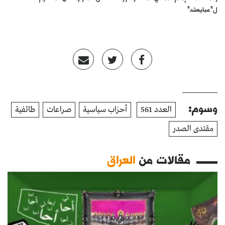
ل"مبايعته"
وسوم:
العدد 561
أحزاب سياسية
صراعات
طائفية
مقتدى الصدر
مقالات من
العراق