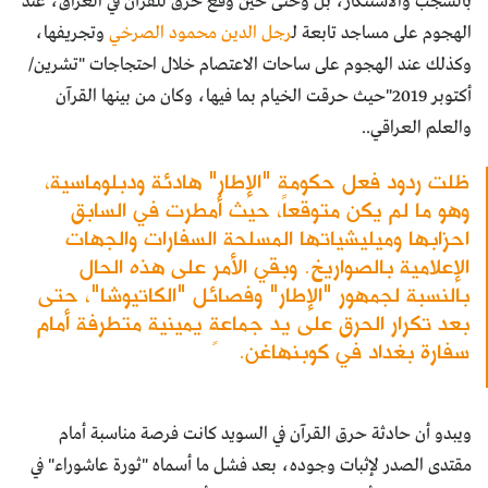
بالشجب والاستنكار، بل وحتى حين وقع حرق للقرآن في العراق، عند
الهجوم على مساجد تابعة ل
رجل الدين محمود الصرخي
وتجريفها،
وكذلك عند الهجوم على ساحات الاعتصام خلال احتجاجات "تشرين/
أكتوبر 2019"حيث حرقت الخيام بما فيها، وكان من بينها القرآن
والعلم العراقي..
ظلت ردود فعل حكومة "الإطار" هادئة ودبلوماسية،
وهو ما لم يكن متوقعاً، حيث أمطرت في السابق
احزابها وميليشياتها المسلحة السفارات والجهات
الإعلامية بالصواريخ. وبقي الأمر على هذه الحال
بالنسبة لجمهور "الإطار" وفصائل "الكاتيوشا"، حتى
بعد تكرار الحرق على يد جماعةٍ يمينية متطرفة أمام
سفارة بغداد في كوبنهاغن.
ويبدو أن حادثة حرق القرآن في السويد كانت فرصة مناسبة أمام
مقتدى الصدر لإثبات وجوده، بعد فشل ما أسماه "ثورة عاشوراء" في