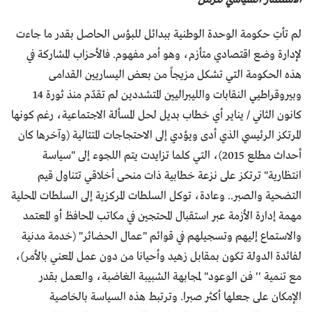
لم تأتِ حكومة الوحدة الوطنية ببدائل للبؤس الحاصل بقدر ما جاءت
لإدارة وضع اقتصادي متأزم، وهو أمر مفهوم. فالأحزاب المشاركة في
هذه الحكومة التي تشكل مزيجاً من بعض اليساريين القدامى
وبيروقراطيي النقابات والليبراليين المتشددين لم تقدّم منذ ثورة 14
كانون الثاني / يناير أي خطاب بديل لحل المسألة الاجتماعية، رغم كونها
المرتكز الرئيسي الذي أدى ويؤدي إلى الاحتجاجات المتتالية (وآخرها كان
أحداث مطلع 2015)، التي كلما تزايدت يتم اللجوء إلى "سياسة
انتظارية" ترتكز على نزعة خطابية ذات منحى أخلاقي تتناول قيم
التضحية والصبر.. وعادة، توكل السلطات المركزية إلى السلطات المحلية
مهمة إدارة الأزمة عبر استقبال المحتجين في مكاتب المحافظ أو المعتمد
والاستماع إليهم وتسجيلهم في قوائم "عمال الحضائر" (خدمة مدنية
لفائدة الدولة تكون بمقابل زهيد وأحيانا من دون عمل المعني بالأمر)،
مع تنمية '' فن الوعود" لمجابهة الشبيبة الغاضبة، والعمل بقدر
الإمكان على جعلها أكثر صبرا. وترتبط هذه السياسة بالخاصية