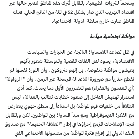
ومنجماً للثروات الطبيعية. بالمقابل تُترك هذه المناطق لتدبير حالها عبر
اقتصاد التهريب الذي صار يشكل 52 في المئة من الناتج المحلي. فتلك
المناطق صارت خارج سلطة الدولة الاجتماعية.
مواطَنة اجتماعية مهدَّدة
في ظل تصاعد اللامساواة الناتجة عن الخيارات والسياسات
الاقتصادية، يسود لدى الفئات المقصية والمتوسطة شعور بأنهم
يعيشون مواطَنة منقوصة، بل إنهم متروكون، وأن الثورة نفسها لم
تقطع جذرياً مع صيرورة اللاعدالة المرسخة عبر الزمن، وأن '' الزواولة"
(أي المعدمون والفقراء) هم المتضررون الأُوَل مما يحدث. كما أدى
استمرار تهميش الداخل إلى صعود خطابات تطالب بالعدالة، ليس
انطلاقاً من خلفيات قيم المواطَنة بل استناداً إلى منطق جهوي يتعارض
مع الفكرة الديموقراطية ومع مبدأ المساواة بين المواطنين. لكن وبالمقابل
تتجه الإصلاحات المزمع إجراؤها في إطار ''العلاقة الحميمة'' مع صندوق
النقد الدولي إلى إفراغ فكرة المواطَنة من مضمونها الاجتماعي الذي