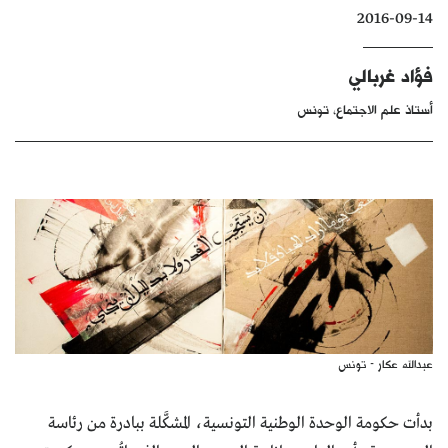
2016-09-14
كتّابنا
الأرشيف
فؤاد غربالي
أستاذ علم الاجتماع، تونس
عبدالله عكار - تونس
بدأت حكومة الوحدة الوطنية التونسية، المشكَّلة ببادرة من رئاسة