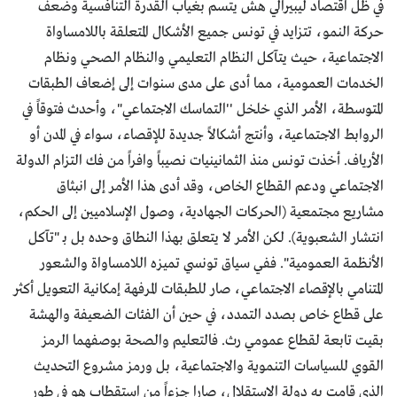
في ظل اقتصاد ليبيرالي هش يتسم بغياب القدرة التنافسية وضعف
حركة النمو، تتزايد في تونس جميع الأشكال المتعلقة باللامساواة
الاجتماعية، حيث يتآكل النظام التعليمي والنظام الصحي ونظام
الخدمات العمومية، مما أدى على مدى سنوات إلى إضعاف الطبقات
المتوسطة، الأمر الذي خلخل ''التماسك الاجتماعي"، وأحدث فتوقاً في
الروابط الاجتماعية، وأنتج أشكالاً جديدة للإقصاء، سواء في المدن أو
الأرياف. أخذت تونس منذ الثمانينيات نصيباً وافراً من فك التزام الدولة
الاجتماعي ودعم القطاع الخاص، وقد أدى هذا الأمر إلى انبثاق
مشاريع مجتمعية (الحركات الجهادية، وصول الإسلاميين إلى الحكم،
انتشار الشعبوية). لكن الأمر لا يتعلق بهذا النطاق وحده بل بـ "تآكل
الأنظمة العمومية". ففي سياق تونسي تميزه اللامساواة والشعور
المتنامي بالإقصاء الاجتماعي، صار للطبقات المرفهة إمكانية التعويل أكثر
على قطاع خاص بصدد التمدد، في حين أن الفئات الضعيفة والهشة
بقيت تابعة لقطاع عمومي رث. فالتعليم والصحة بوصفهما الرمز
القوي للسياسات التنموية والاجتماعية، بل ورمز مشروع التحديث
الذي قامت به دولة الاستقلال، صارا جزءاً من استقطاب هو في طور