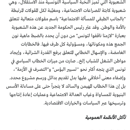
الشعبوية التي تميز النخبة السياسية التونسية منذ الاستقلال، وهي
شعبوية كابتة للصراعات الاجتماعية، ومغيِّبة لكل المقولات المرتبطة
"بالجانب الطبقي للمسألة الاجتماعية" باسم مقولات متعالية تتعلق
بالأمة والوطن. وقد عبّر رئيس الحكومة الجديد عن هذه الشعبوية
بعبارة "لازمنا ناقفوا لتونس" من دون أن يحدد بالضبط ماهية نون
الجمع هذه ومكوناتها، ومسؤولية كل طرف فيها. فالخطابات
الغامضة، والإسهال الخطابي المتعلق برفع القدرة الشرائية، وإيجاد
مواطن الشغل للشباب إلخ.. صارت من ميزات الخطاب السياسي في
تونس الذي يتجه أكثر نحو ''تسيير البؤس" و"التصرف في الأزمة"،
وإضفاء معنى أخلاقي عليها بدل تقديم بدائل ورسم مشروع محدد.
بل إن هذا الخطاب المهيمن والسائد لا يتجرأ حتى على مساءلة الأسس
البنيوية للمساواة وغياب العدالة الاجتماعية وعمليات إعادة إنتاجها
وترسيخها عبر السياسات والخيارات الاقتصادية.
تآكل الأنظمة العمومية