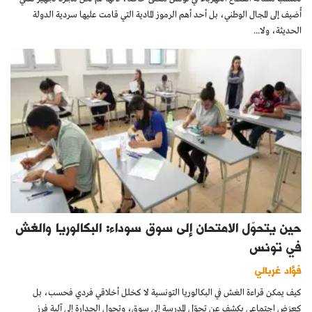
أُضيف إلى المجال الوطني، بل أحد أهم الرموز المادية التي قامت عليها سردية الدولة
الحديثة، ولا...
حين يتحوّل الامتحان إلى سوق سوداء: البكالوريا والغش
في تونس
فؤاد غربالي
كيف يمكن قراءة الغش في البكالوريا التونسية لا كخلل أخلاقي فردي فحسب، بل
كعرَض اجتماعي يكشف عن تحوّل المدرسة إلى سوق، وتحول الجدارة إلى آلية فرز