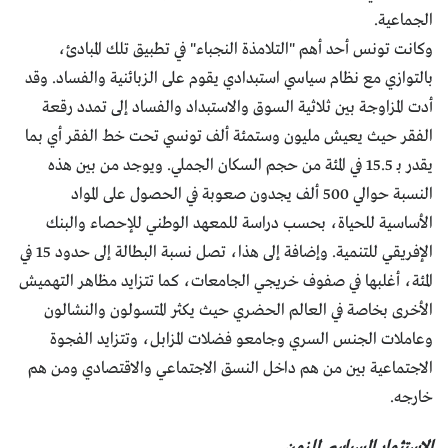
الجماعية.
وكانت تونس أحد أهم "التلامذة النجباء" في تطبيق تلك المبادئ،
بالتوازي مع نظام سياسي استبدادي يقوم على الزبائنية والفساد. وقد
أدت المزاوجة بين ثلاثية السوق والاستبداد والفساد إلى تمدد رقعة
الفقر حيث يعيش مليون وستمئة ألف تونسي تحت خط الفقر أي بما
يقدر بـ 15.5 في المئة من حجم السكان الجملي. ويوجد من بين هذه
النسبة حوالي 500 ألف يجدون صعوبة في الحصول على المواد
الأساسية للحياة، بحسب دراسة للمعهد الوطني للإحصاء والبنك
الإفريقي للتنمية. وإضافة إلى هذا، تصل نسبة البطالة إلى حدود 15 في
المئة، أغلبها في صفوف خريجي الجامعات، كما تتزايد مظاهر التهميش
الأخرى بخاصة في العالم الحضري حيث يكثر المتسولون والنشالون
وعاملات الجنس السري وجامعو فضلات المزابل، وتتزايد الفجوة
الاجتماعية بين من هم داخل النسق الاجتماعي والاقتصادي ومن هم
خارجه.
الاستثمار السياسي للزمن