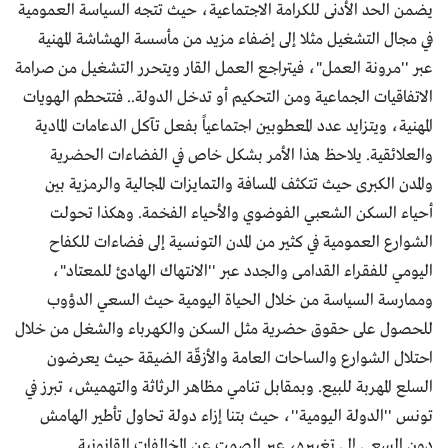
يضمن الحد الأدنى للكرامة الاجتماعية، حيث تتجه السياسة العمومية
في مجال التشغيل مثلا إلى إضفاء مزيد من مأسسة الهشاشة المهنية
عبر ''مرونة العمل"، فيتراجع العمل القار ويتحرر التشغيل من صرامة
الاتفاقيات الجماعية ومن التحكيم أو تدخل الدولة.. فتتحطم الهويات
المهنية، ويتزايد عدد المعطوبين اجتماعياً بفعل تآكل الدعامات المادية
والعلائقية. يلاحظ هذا الأمر بشكل خاص في الفضاءات الحضرية
والمدن الكبرى حيث تتكثف المسافة والتمايزات المجالية والرمزية بين
أحياء السكن الشعبي الفوضوي والأحياء الفخمة. وهكذا تحولت
الشوارع العمومية في كثير من المدن التونسية إلى فضاءات للكفاح
اليومي للفقراء القدامى والجدد عبر ''الانتهاك الهادئ للمعتاد"،
وممارسة السياسة من خلال الحياة اليومية حيث السعي الدؤوب
للحصول على حقوق حضرية مثل السكن والكهرباء والشغل من خلال
احتلال الشوارع والساحات العامة والأزقّة الضيقة حيث يعرضون
السلع المهربة للبيع. وبمقابل تنامي مظاهر الرثاثة والتهميش، تبرز في
تونس ''الدولة اليومية''، حيث بتنا إزاء دولة تحاول تأطير الهامش
دون السعي إلى تغييره، عبر الصمت عن المخالفات القانونية