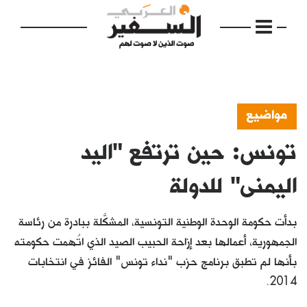
مواضيع
تونس: حين ترتفع "اليد
الرئيسية
مواضيع
اليمنى" للدولة
إفتتاحية
بدأت حكومة الوحدة الوطنية التونسية، المشكَّلة ببادرة من رئاسة
فكرة
الجمهورية، أعمالها بعد إزاحة الحبيب الصيد الذي اتُهمت حكومته
بأنها لم تطبق برنامج حزب "نداء تونس" الفائز في انتخابات
دفاتر
2014.
بالصورة