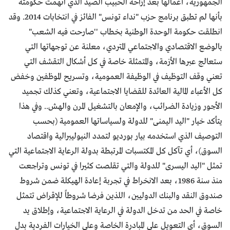
الجمهورية، أعمالها بعد إزاحة الحبيب الصيد الذي اتُهمت حكومته
بأنها لم تطبق برنامج حزب "نداء تونس" الفائز في انتخابات 2014. وقد
انطلقت حكومة الوحدة الوطنية بخطاب ''صارحت فيه الشعب"
بالوضع الاقتصادي والاجتماعي المتردي، معلنة عن توجهاتها التي
ستعالج عبرها الأزمة، والمتمثلة خاصة في كل أشكال التقشف التي
تعني وقف التوظيف في الوظيفة العمومية، وتسريح الموظفين وخفض
كل الأعباء المالية العائدة للقضايا الاجتماعية، وتعني كذلك تجميد
الأجور وزيادة الضرائب، والإمعان بالتشغيل المرن والهش.. وفي هذا
يتأكد خيار "اليد اليمنى" للدولة ولسياساتها العمومية (بحسب
التوصيف الذي استخدمه بيار بورديو لتمدد النيوليبرالية واقتصاد
السوق)، أي تآكل كل المكتسبات المرتبطة بدولة الرعاية الاجتماعية التي
تمثل "اليد اليسرى" للدولة والتي تقلصت كثيرا في تونس وتراجعت
منذ سنة 1986، بعد الانخراط في تجربة إعادة الهيكلة ضمن شروط
صندوق النقد والبنك الدوليين، اللذين فرضا شروطاً للإقراض تتمثل
خاصة في الحد من تدخل الدولة في الرعاية الاجتماعية، وإطلاق يد
السوق، أي التعويل على المبادرة الخاصة وعلى الخيارات الفردية بدل