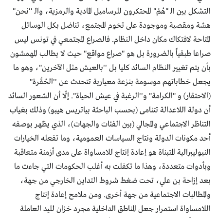
التشكل بين الـ "هُمْ" المحتكرون للرساميل المادية والرمزية، والـ ''نحن"
هشة ومقصية وموجودة على تخوم المجتمع، تناضل بكل الوسائل
المتاحة لافتكاك مكان داخل النظام. فالصراع المجتمعي في تونس ليس
صراعا طبقياً بالضرورة بل هو "صراع مواقع" حيث لا يطالب المهمشون
بأن يتم تغيير النظام السائد كليا بل ''بالعيش مثل الآخرين"، وهو ما
يجعل خطاباتهم موسومة بنزعة معيارية تتحدث عن ''الحُقْرة"
(الاحتقار) و "الكرامة" و''الرغبة في عيش الحياة". إلّا أن الشعور السائد
أن دولة اللاعدالة تتنامى (بحسب الباحثة بياتريس هيبو) وذلك بغياب
التناظر الاجتماعي والمجالي (بين الفئات والجهات)، الذي يظهر بوصفه
أحد مكونات الدولة ونتاج السياسات العمومية، وما تفعله الخيارات
النيوليبرالية المتبناة هو إعادة إنتاج للامساواة على مدى أزمنة متعاقبة
وبأدوات متعددة، وهذا ما تكفلت به أغلب الحكومات التي جاءت ما
بعد إزاحة بن علي، تحت ضغط شروط التداين الخارجي من جهة،
والمطالبات الاجتماعية من جهة أخرى. ومن ملامح إعادة إنتاج
اللامساواة استمرار جعل المناطق الداخلية مجرد خزان لليد العاملة