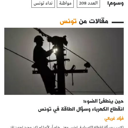
وسوم:
العدد 208
مواطنة
نداء تونس
مقالات من
تونس
حين ينطفئ الضوء:
انقطاع الكهرباء وسؤال الطاقة في تونس
فؤاد غربالي
تكتسب مسألة انقطاع الكهرباء في تونس معنى خاصاً، لأنها لم تكن مجرد تجهيز تقني