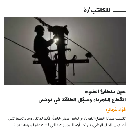
للكاتب/ة
حين ينطفئ الضوء:
انقطاع الكهرباء وسؤال الطاقة في تونس
فؤاد غربالي
تكتسب مسألة انقطاع الكهرباء في تونس معنى خاصاً، لأنها لم تكن مجرد تجهيز تقني
أُضيف إلى المجال الوطني، بل أحد أهم الرموز المادية التي قامت عليها سردية الدولة