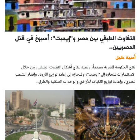
التفاوت الطبقي بين مصر و"إيجبت": أسبوعٌ في قتل
المصريين..
أمنية خليل
تنتج الحكومة المصرية مجدداً، وتعيد إنتاج أشكال التفاوت الطبقي، من خلال
الاستثمارات المنحازة إلى "إيجبت"، والمنحازة إلى إعادة توزيع الثروة، وإفقار الشعب
المصري، وإعادة توزيع الملكيات للأراضي والوحدات السكنية والطرق...