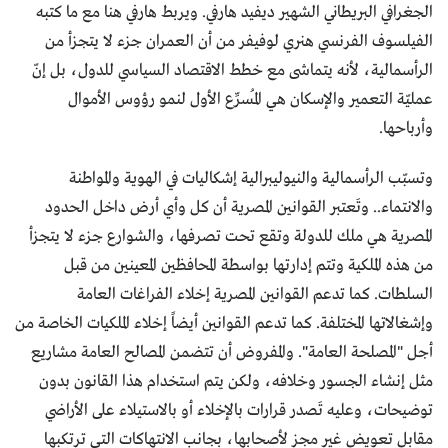
الجغرافي البريطاني الشهير ديفيد هارفي. ويربط هارفي هنا مع ما كتبه
الفيلسوف الفرنسي هنري لوفيفر من أن العمران جزء لا يتجزأ من
الرأسمالية، لأنه يتماشى مع خطط الاقتصاد السياسي للدول، بل إنّ
عمليّة التعمير والإسكان هي المُسرِّع الأول لنمو رؤوس الأموال
وأرباحها.
وتسبّب الرأسمالية والنيوليبرالية إشكاليات في الهوية والمواطنة
والانتماء.. وتَعتبر القوانين المصرية أن كل وأي أرض داخل الحدود
المصرية هي ملك للدولة وتقع تحت تصرفها، والشوارع جزء لا يتجزأ
من هذه الملكية وتتم إدارتها بواسطة المحافظين المعينين من قبل
السلطات. كما تدعم القوانين المصرية إخلاء الفراغات العامة
وإشغالاتها المختلفة. كما تدعم القوانين أيضاً إخلاء الملكيات الخاصة من
أجل "المصلحة العامة". والمفروض أن تتضمن المصالح العامة مشاريع
مثل إنشاء الجسور وخلافه، ولكن يتم استخدام هذا القانون بدون
توضيحات، وعليه تَصدر قرارات بالإخلاء أو بالاستيلاء على الأراضي
مقابل تعويض غير مجزٍ لأصحابها، بجانب الانتهاكات التي ترتكبها