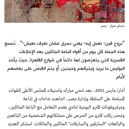
حسام ضرار - مصر
"نروح فين؟ نعمل إيه؟ يعني نسرق عشان نعرف نعيش؟".. تُسمع
هذه الجملة كل يوم من أفواه الباعة الجائلين بعد الإخلاءات
القسرية التي يتعرّضون لها دائماً في شوارع القاهرة، حيث يأخذ
البوليس ما يريد ويتركهم وحيدين، أو يتمّ القبضُ على بعضهم
لأيّام.
آذار/ مارس 2011، بعد تنحي مبارك واستيلاء المجلس الأعلى للقوات
المسلحة على السلطة وإدارة مصر، اندلعت نداءات في إذاعة
وميكروفونات المترو اليومية تنادي بعدم التعامل مع الباعة الجائلين،
وتحذر ركاب المترو من الحرص على ممتلكاتهم الشخصية من البائعين
والبائعات "السارقين والسارقات" الجائلين والجائلات. استنكر العديد