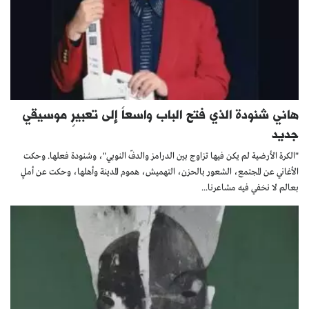
هاني شنودة الذي فتح الباب واسعاً إلى تعبيرٍ موسيقي
جديد
"الكرة الأرضية لم يكن فيها تزاوج بين الدرامز والدفّ النوبي"، وشنودة فعلها. وحكت
الأغاني عن المجتمع، الشعور بالحزن، التهميش، هموم المدينة وأهلها، وحكت عن أملٍ
بعالم لا نخفي فيه مشاعرنا...