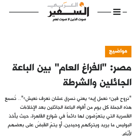
مواضيع
مصر: "الفراغ العام" بين الباعة
الرئيسية
مواضيع
الجائلين والشرطة
إفتتاحية
"نروح فين؟ نعمل إيه؟ يعني نسرق عشان نعرف نعيش؟".. تُسمع
فكرة
هذه الجملة كل يوم من أفواه الباعة الجائلين بعد الإخلاءات
القسرية التي يتعرّضون لها دائماً في شوارع القاهرة، حيث يأخذ
دفاتر
البوليس ما يريد ويتركهم وحيدين، أو يتمّ القبضُ على بعضهم
بالصورة
لأيّام.