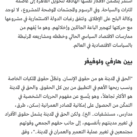
استمر يتضمن الأفكار نفسها الهادفة لتحويل القاهرة إلى عاصمة
للتراث والسياحة. وفي الرسوم والمجسّمات الموضحة للمشروع، لا توجد
وكالة البلح على الإطلاق. وتتفق رغبات الدولة الاستثمارية في مشروعها
مع حركتها لتهجير الباعة الجائلين وإخلائهم. وهو ما يُفهم من
ممارسات الاقتصاد السياسي الحالي وخططه ومشاريعه المرتبطة
بالسياسات الاقتصادية في العالم.
بين هارفي ولوفيفر
"الحق في المدينة هو من حقوق الإنسان. وتظلّ حقوق الملكيات الخاصة
ونسب ربحها الأهم في التطبيق من بين كل الحقوق. والحق في المدينة
هو الأكثر تجاهلاً، وهو يتّسع عن مفهوم الحريات الشخصية في
التمكّن من الحصول على إمكانية المصادر العمرانية (سكن، طرق،
مدارس، مستشفيات.. الخ). ولكن الحق في المدينة يشمل حقوق الأفراد
في تغيير مدينتهم بأنفسهم، إلى جانب حقهم الجمعي وقوتهم
مجتمعين في تغيير عملية التعمير والعمران في المدينة.."، وفق