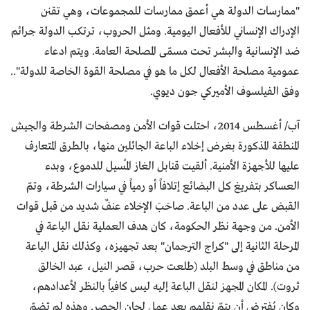
"ممارسات الدولة هي أعمق ممارسات للمجموعات، وهي تقنن
الإدراك الإنساني للأفعال اليومية. ومثل الحروب، ترتكب الدولة جرائم
ضد الإنسانية والبشر تحت مسمّى المصلحة العامة. ويتم ادعاء
عمومية مصلحة الأفعال لكل ما هو في مصلحة القوة الخاصة للدولة"..
وفق الفيلسوف الأميركي جون ديوي.
آب/ أغسطس 2014، احتلت قوات الأمن ومصفحات الشرطة والجيش
المنطقة المذكورة بغرض إخلاء الباعة الجائلين منها، بالطرق المتعارف
عليها للأجهزة الأمنية. ألقيت قنابل الغاز المُسيل للدموع، وبدء
العساكر بتفريغ كل البضائع إتلافاً أو رمياً في سيارات الشرطة، وتمّ
القبض على عدد من الباعة. صاحَبَ الإخلاء عنفٌ شديد من قبل قوات
الأمن. من وجهة نظر الحكومة، كان هدف العملية نقل الباعة في
المرحلة الثانية إلى "كراج الترجمان" بعد تجهيزه، وكذلك نقل الباعة
من مناطق في وسط البلد (طلعت حرب، قصر النيل، عبد الخالق
ثروت). المكان المجهز لنقل الباعة إليه ليس كافياً بالنظر لأعدادهم،
وكان يُفترض أن يتمّ نقلهم بعد عمل لجان الحصر. وهذه لم تضمّ