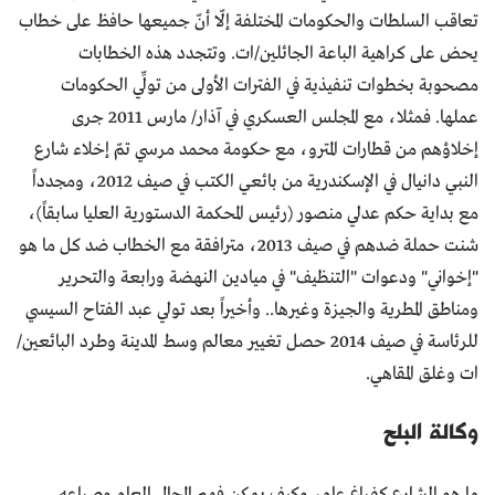
تعاقب السلطات والحكومات المختلفة إلّا أنّ جميعها حافظ على خطاب
يحض على كراهية الباعة الجائلين/ات. وتتجدد هذه الخطابات
مصحوبة بخطوات تنفيذية في الفترات الأولى من تولِّي الحكومات
عملها. فمثلا، مع المجلس العسكري في آذار/ مارس 2011 جرى
إخلاؤهم من قطارات المترو، مع حكومة محمد مرسي تمّ إخلاء شارع
النبي دانيال في الإسكندرية من بائعي الكتب في صيف 2012، ومجدداً
مع بداية حكم عدلي منصور (رئيس المحكمة الدستورية العليا سابقاً)،
شنت حملة ضدهم في صيف 2013، مترافقة مع الخطاب ضد كل ما هو
"إخواني" ودعوات "التنظيف" في ميادين النهضة ورابعة والتحرير
ومناطق المطرية والجيزة وغيرها.. وأخيراً بعد تولي عبد الفتاح السيسي
للرئاسة في صيف 2014 حصل تغيير معالم وسط المدينة وطرد البائعين/
ات وغلق المقاهي.
وكالة البلح
ما هو الشارع كفراغ عام، وكيف يمكن فهم المجال العام وصراعه