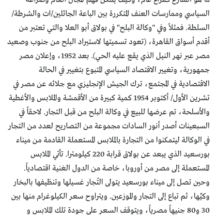
السياسي وممارسات العنف المتكررة بين الباعة الجائلين/ات والشرطة/
السلطة. فمثلاً وفي "وكالة البلح" في بولاق أبو العلا والتي تعتبر من
أقدم أسواق القاهرة، (تعود تسميتها لاستيراد البلح من جنوب وصعيد
مصر عبر نهر النيل الذي يقع عليه الحي). بعد 1952، وإعلان مصر
جمهورية، وتغيير الاقتصاد السياسي المتبوع بتغيير في الحالة
الاقتصادية في المجتمع، ترك الجيش الإنجليزي مع جلائه عن مصر في
تشرين الأول/ أكتوبر 1954 كمية كبيرة من الأقمشة والملابس والأغطية
والأسلحة، تم عرضها للبيع في وكالة البلح من قبل التجار. لاحقاً في
السبعينات أصدر أنور السادات مجموعة من التصاريح لعدد من التجار
في الوكالة ليتمكنوا من التجارة بالملابس المستعملة القادمة من ميناء
بورسعيد الذي يبعد عن بولاق قرابة 220 كيلومترا. تأتي الملابس
المستعملة إلى مصر من أوروبا، خاصة من الدول الغنية اقتصادياً.
وحين تصل إلى ميناء بورسعيد يتولى التُجار غسيلها وتنظيفها بالبخار
وكيِّها، ثم تباع إلى التجار والموزعين. ويتراوح سعر الكيلوغرام منها بين
30 و80 جنيهاً مصرياً، ويتوقف السعر على جودة تلك الملابس و