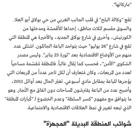
"ماركاتها".
تقع "وكالة البلح" في قلب الجانب الغربي من حي بولاق أبو العلا.
والسوق مقسم لثلاث مناطق، إحداها للأقمشة ومدخلها من
الكورنيش، وأخرى في شارع بولاق الجديد، والأخيرة هي المنطقة التي
تقع في شارع "26 يوليو" حيث يتواجد الباعة الجائلون. اشتكى عدد
منهم من الأوضاع الاقتصادية بعد "ثورة 25 يناير". وليس مصدر
الشكوى "الأمن"، فحسب كما يُقال غالباً. فالمنطقة مُقسّمة مساحياً
لعدد من المربعات، وكان مُتعارف أن لكل تاجر عدداً من المربعات التي
يؤجرها للباعة بمقابل مادي أسبوعي. تغيّر الحال بعد أوائل 2011،
وأصبح عدد من الباعة يفترشون المساحات دون اتفاق مع التُجار. وهو
ما يتوافق مع مفهوم "كسر السلطة" وعدم الخضوع لـ "كُبارات المنطقة"
الذي تبعه تغيير في نمط العلاقات الاقتصادية والاجتماعية.
شوائب المنطقة البديلة "المجهزة"