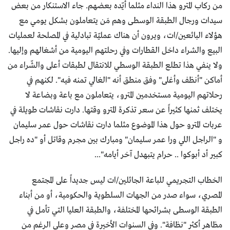
من ركاب المترو هذا النداء مثلما أيّده بعضهم. جاء الاستنكار من بعض
سيدات ورجال الطبقة الوسطى وهم مَن يتعاملون بشكل يومي مع
هؤلاء البائعين/ات، ويرون أن هناك عمليّة تبادلية في المصلحة لعمليات
البيع والشراء داخل القطارات وفي رحلتهم اليومية من أشغالهم وإليها.
ولا ينفي هذا تطلع الطبقة الوسطي للانتقال لطبقات أعلى والشّراء من
أماكن "أنظف وأغلى" وفق منطق أنه "الغالي تمنه فيه". لكنهم في
رحلاتهم اليومية مستخدمين المترو، يتعاملون مع باعة وبضاعة لا
يختلف ثمنها كثيراً عن سعر تذكرة المترو وقتها. دارت نقاشات طويلة في
عربات المترو حول هذا الموضوع مثلما دارت نقاشات حول عمر سليمان
و "الراجل اللي ورا عمر سليمان" ومبارك بين مجرم وقاتل أو "ده راجل
كبير أد أبوكوا .. حرام يتبهدل آخر أيامه"...
الخطاب التجريمي للباعة الجائلين/ات ليس جديداً على المجتمع
المصري، سواء صدر من الجهات السلطوية والحكومية، أو من أبناء
الطبقة الوسطى بشرائحها المختلفة، والطبقة العليا التي تأمل في
مظاهر أكثر "نظافة". وفي السنوات الأخيرة في مصر وعلى الرغم من