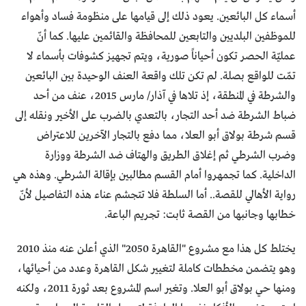
أسماء كل البائعين. يعود ذلك إلى قيامها على منظومة فساد وأهواء
للموظفين البلديين والتابعين للمحافظة والقائمين عليها. كما أنّ
عمليّة الحصر تكون أحياناً صورية، ويتم تجهيز كشوفات بأسماء لا
تمّت للواقع بصلة. لم تكن تلك واقعة العنف الوحيدة بين البائعين
والشرطة في المنطقة، إذ تلاها في آذار/ مارس 2015، عنف من أحد
ضباط الشرطة ضد أحد التجار، بالتعدي بالضرب على الأخير ونقله إلى
قسم شرطة بولاق أبو العلا، مما دفع بالتجار الآخرين للاعتراض
وضرب الشرطي ثم إغلاق الطريق والهتاف ضد الشرطة ووزارة
الداخلية. كما تجمهروا أمام القسم مطالبين بإقالة الشرطي. وهذه هي
رواية الأهالي للقصة.. أما السلطة فلا تتجشم عناء هذه التفاصيل لأنّ
خطابها وجانبها من القصة ثابت: تجريم الباعة.
يختلط كل هذا مع مشروع "القاهرة 2050" الذي أعلن عنه منذ 2010
وهو يتضمن مخططات كاملة لتغيير شكل القاهرة وعدد من أحيائها،
ومنها حي بولاق أبو العلا. وتغير اسم المشروع بعد ثورة 2011، ولكنه