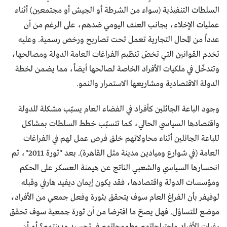
السلطات التنفيذية (سواء من الشرطة أو الجيش أو مجتمعين) أثناء
عمليات الإخلاء، بجانب العنف اليومي ضدهم، على الرغم من أن
عدداً من المحال التجارية تعمل تحت تصاريح ورخص رسمية. وعليه
تخدم القوانين التي تخصّ تنظيم الفراغات العامة الدولة ومصالحها،
وتتدخّل في ملكيات الأفراد الخاصة لصالحها أيضاً، مما يضمن لخطة
الدولة الاقتصادية ومشاريعها الاستمرار والنمو.
وجود الباعة الجائلين كأفراد في الفضاء العام يسبّب مشكلة للدولة
واقتصادها السياسي الحالي، كما تتسبّب خطط السلطات بمشاكل
للباعة الجائلين أثناء محاولاتهم خلق فرص عمل لهم في الفراغات
العامة (في شوارع وميادين مدينة مثل القاهرة). بعد "ثورة 2011"، ثم
انحسارها السياسي والشعبي الناتج عن هيمنة العسكر على الحكم
ومؤسسات الدولة واقتصادها، فقد يكون إيمان ديفيد هارفي وقبله
لوفيفر بأن الفراغ العام سوف يتحقق بثورة وفعل جمعي من الأفراد،
موضع للتساؤل. فهل يصحّ ما افترضا من أن ثورة جمعية سوف تحقق
رغبات الأفراد واحتياجاتهم وطموحاتهم في تجسيد مدينتهم؟ أم أن