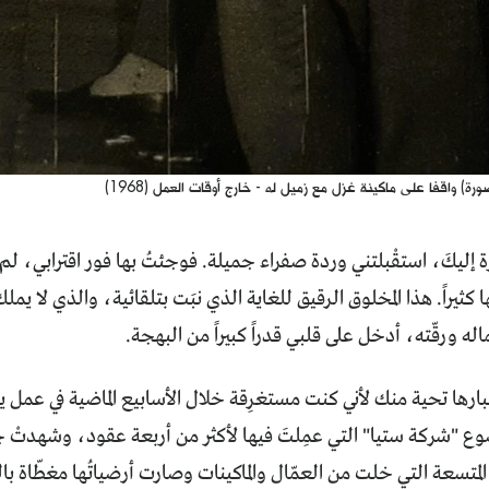
رة) واقفا على ماكينة غزل مع زميل له - خارج أوقات العمل (1968)
رة إليكَ، استقْبلتني وردة صفراء جميلة. فوجئتُ بها فور اقترابي، لم 
ها كثيراً. هذا المخلوق الرقيق للغاية الذي نبَت بتلقائية، والذي لا يم
 ورقّته، أدخل على قلبي قدراً كبيراً من البهجة.
ارها تحية منك لأني كنت مستغرِقة خلال الأسابيع الماضية في عمل 
 "شركة ستيا" التي عمِلتَ فيها لأكثر من أربعة عقود، وشهدتْ جدر
 المتسعة التي خلت من العمّال والماكينات وصارت أرضياتُها مغطّاة با