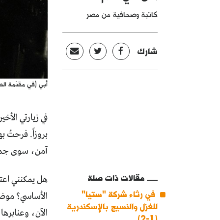
كاتبة وصحافية من مصر
شارك
أبي (في مقدّمة الصو
في زيارتي الأخي
بروزاً. فرحتُ ب
آمن، سوى جماله
مقالات ذات صلة
هل يمكنني اعتب
في رثاء شركة "ستيا"
الأساسي؟ موضوع
للغزل والنسيج بالإسكندرية
الآن، وعنابرها
(1-2)