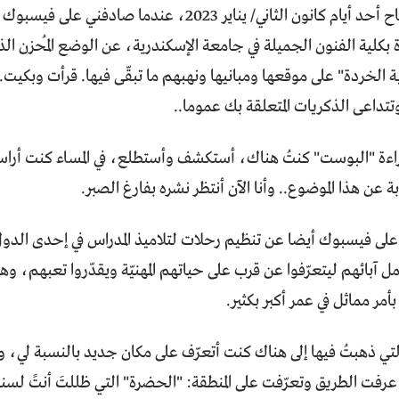
كان الوقت صباح أحد أيام كانون الثاني/ يناير 2023، عندم
 بكلية الفنون الجميلة في جامعة الإسكندرية، عن الوضع المُحزن ا
الخردة" على موقعها ومبانيها ونهبهم ما تبقّى فيها. قرأت وبكيت. أ
تتداعى الذكريات المتعلقة بك عموما..
اءة "البوست" كنتُ هناك، أستكشف وأستطلع، في المساء كنت أراسل
بة عن هذا الموضوع.. وأنا الآن أنتظر نشره بفارغ الصبر.
 على فيسبوك أيضا عن تنظيم رحلات لتلاميذ المدراس في إحدى الدول -
مل آبائهم ليتعرّفوا عن قرب على حياتهم المهنيّة ويقدّروا تعبهم، وه
بأمر مماثل في عمر أكبر بكثير.
ى التي ذهبتُ فيها إلى هناك كنت أتعرّف على مكان جديد بالنسبة لي
 عرفت الطريق وتعرّفت على المنطقة: "الحضرة" التي ظللتَ أنتً ل