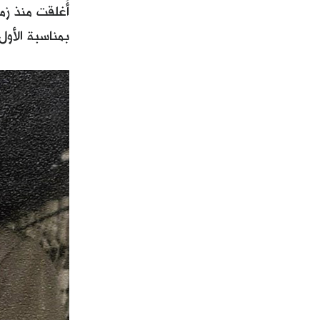
أُغلقت منذ زم
بمناسبة الأول