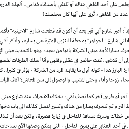
جلس على أحد المقاهي هناك أو تلتقي بأصدقاء قدامى.. ألهذه الدرجة
دد من المقاهي، تُرى على أيّها كان مجلسك؟
ذاً: أعبر شارع أبي قير بعد أن أكون قد قطعت شارع "لاجيتيه" بأك
قابلني شارع "الجواهر" بمحطة البنزين المميّزة على يساره، وأذكر أ
رف يسارا لأجد مبنى الشركة باديا من بعيد، وهو بالتحديد مبنى الإد
إلى أن تلاشى.. كنت حاضرا في عقلي وقلبي وأنا أسلك الطرقات نفسه
ة البارز هذا - كونه أول ما يقابله المرء من الشركة - يؤثر فيّ كثيرا.. 
ضجا، زوجا وأبا، وحتى المشيب والوصول إلى سن المعاش؟ آلاف المرات
خر أو طريق آخر كما تصف أمّي، بخلاف الانحراف عند شارع مبنى ال
 الترام ثم تنحرف يسارا من هناك وتسير لتصل كذلك الى باب دخو
 خطاك وسرتُ مسافة للداخل في زيارة قصيرة، ولكن بعد أن تبدّلت 
 في أحد العنابر على يمين الداخل - التي يمكن وصفها الآن بساحات