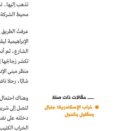
تذهب إليها.. ت
محيط الشركة ع
عرفتُ الطريق إ
الإبراهيمية لي
الشارع، ثم أنح
تكسّر زجاجُها 
منظر مبنى الإدار
شابّا، رجلا نا
مقالات ذات صلة
وهناك احتمال آ
خراب الإسكندرية: جنرال
لتصل إلى شريط
ومقاول وكَحُول
دخلته على نفس
الخراب الكئيب.