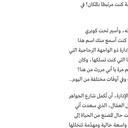
 كنت مرتبطا بالمكان؟ في
مله، وأسير تحت كوبري
نني كنت أسمع منك اسم هذا
ارة ذو الواجهة الزجاجية التي
ا التي كنت تسلكها، وكان
كم مرة يا أبي مررتَ من هنا؟
 وفي أوقات مختلفة من اليوم..
إدارة، أن تُكمل شارع الجواهر
ل العمّال، الذي سعدت أني
حال المصنع من الحياة إلى
 واسعة خالية ومهدّمة تتخللها