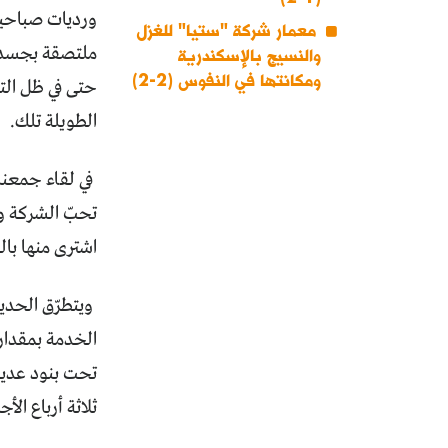
ورديات صباحية 
معمار شركة "ستيا" للغزل
ملتصقة بجسدك.
والنسيج بالإسكندرية
ومكانتها في النفوس (2-2)
حتى في ظل التخ
الطويلة تلك.
في لقاء جمعنا
تحبّ الشركة و
اشترى منها با
ويتطرّق الحدي
الخدمة بمقدار
تحت بنود عديدة
ثلاثة أرباع ال