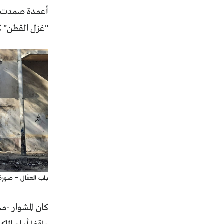
أعمدة صمدت لعش
"غزل القطن" كا
باب العمّال – صورة 
كان المشوار -م