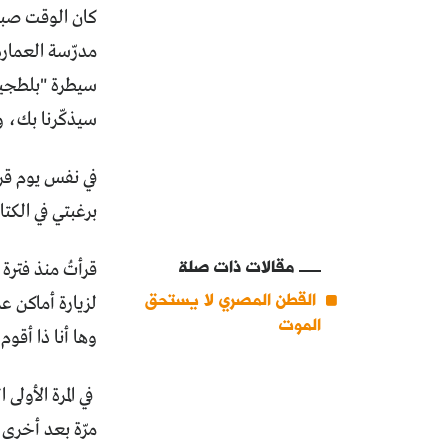
مدرّسة العمارة
سيطرة "بلطجية 
سيذكّرنا بك، و
في نفس يوم قر
برغبتي في الكتا
مقالات ذات صلة
قرأتُ منذ فترة
القطن المصري لا يستحق
لزيارة أماكن ع
الموت
وها أنا ذا أقوم 
في المرة الأول
مرّة بعد أخرى