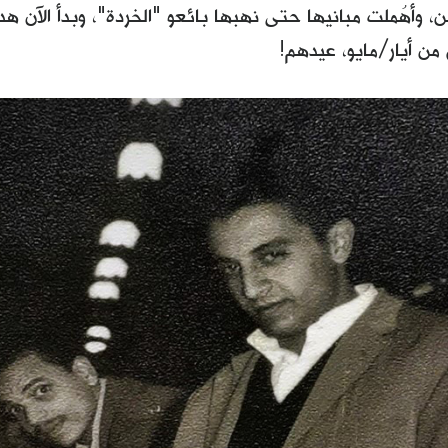
ن، وأهُملت مبانيها حتى نهبها بائعو "الخردة"، وبدأ الآن هد
 من أيار/مايو، عيدهم!