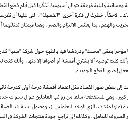
ومسائية وليلية مُرهقة تتوالى أسبوعيا. تَذكّرنا قبل أيام قطع القط
. لاحقاً، خطرتْ لي فكرة أخرى: "الفسيلة"، التي علينا أن نغرسه
ريب والهدم، بما يعكس الالتزام والصبر، وهما قيمتان تمثلتَهما أنت
 مؤخرا بعمّي "محمد" ودردشنا فيه بالطبع حول شركة "ستيا" كتار
أنك كنت توصيه ألا يشتري أقمشة أو أصوافا إلا منها، وأنك كنت ت
لفعل إحدى القطع الجديدة..
ث إلى بعض صور الفساد مثل اعتماد أقمشة درجة أولى كدرجة ثانية
 كبير، وهي المستقطعة سلفا من رواتب العاملين طوال سنوات خدم
 (منها مثلا بند الزي الموحّد للعاملين..)، ووصول نسبة بند الضرائ
أجر المصروف للعامل.. وكذلك إلى تراجع جودة منتجات الشركة في السن