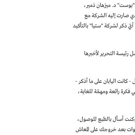
ا صادفني على فيسبوك "بوست" د. ميرْهان دَمير،
لذي صارت إليه الشركة مع
يّ ذكر لشركة "ستيا" بالتأكيد
 رئيسة التحرير لأخبرها
 كانت اليابان على ما أذكر -
ي فكرة رائعة ومهمّة للغاية،
، وكنت أسأل بالطبع للوصول،
سنوات بعد خروجك على المعاش