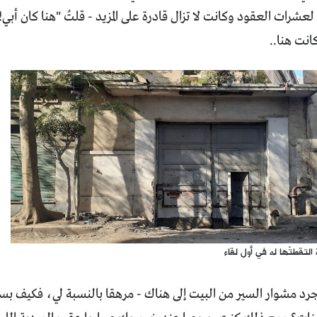
رات العقود وكانت لا تزال قادرة على المزيد - قلتُ "هنا كان أبي!
نت هنا..
التقطتّها له في أول لقاء
جرد مشوار السير من البيت إلى هناك - مرهقا بالنسبة لي، فكيف ب