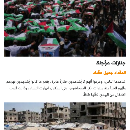
جنازات مؤجلة
المقداد جميل مقداد
شاهدها الناس، وعرفوا أنهم لا يُشاهدون جنازةً عابرة، بقدر ما كانوا يُشاهِدون قهرهم
وألمهم المخبأ منذ سنوات. بكى الصحافيون، بكى السكان، انهارت النساء، وذابت قلوب
الأطفال من الوجع. كأنّها طاقةٌ...