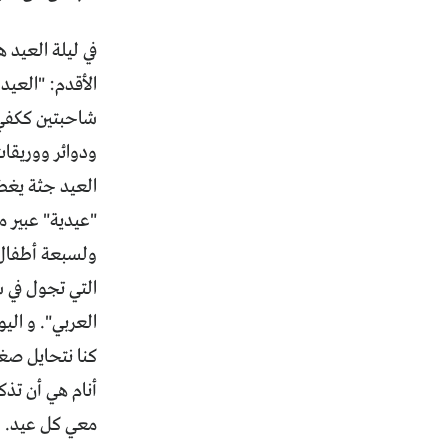
في ليلة العيد
الأقدم: "العيد
شاحبتين ككفي ف
ودوائر ووريقات
العيد جثة يغط
"عيدية" عبير 
ولسبعة أطفال 
التي تجول في 
العربي". و اليو
كنا نتحايل صغا
أنام هي أن تذك
معي كل عيد. ل