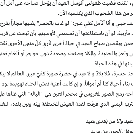
يوم، لكنت قضيت طفولتي أتوسل العيد أن يؤجل صباحه على أمل أن 
ر من هذا الشحوب الذي يكتسيه الآن.
احبني و أنا أتأمل كفي عبير: "لو غاب باتحسر" يغنيها مجازاً بفرح
مأربية. لو أن باستطاعتها أن تسمعني لأوصيتها بأن تبحث عن قريناته
معن ويقضين صباح العيد في حياة أخرى لتُريَ كلٌ منهن الأخرى نقش ك
 وتعز والحديدة والمكلا وصنعاء وصعدة دون حواجز أو ألغام تعتر
بتها في هذه الحياة.
ا حسرة، فلا بلادٌ و لا عيد في حضرة صورة كفيّ عبير. العالم لا يبكي
بنا، أحياءً كنا أم أمواتاً. و إن كانت أغنية نقش الحناء تهويدة نوم
يواجه رمح الصور المغروس في محجر العين هي "الباله" التي غناها ع
ب اليمني الذي فرقت لقمة العيش المختطفة بينه وبين بلده، لنغنيها
العيد وانا من بلادي بعيد
طوفان الحزن من مزيد