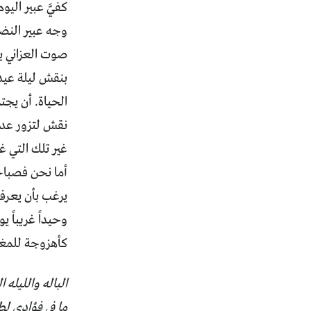
كفيَّ عبير ال
وجه عبير النض
صوت العزاني يص
بنقش ليلة عيد 
الحياة. أن يجت
نقش لتزور عدن
غير تلك التي غي
أما نحن فصباحن
يرغب بأن يعرف 
وحيداً غريباً 
كأهزوجة للمغتر
الباله والليله 
ما في فؤادي ل