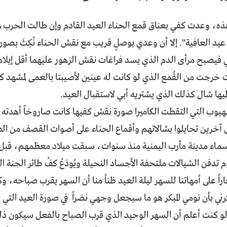
 هذه، وعدت كفي بعناق قمع الحناء العيد القادم وإن طالت الحرب،
 عيد العافية". إلا أن وعدي بوصلٍ قريب مع نقش الحناء نُكِثَ بصورة
يصبح مرأى الدم الذي يسد فراغات نقش الزهور عليهما أقل إيلاماً.
 خرجت من القُمع الذي لو كانت له عينين لأصيبتا بالعمى لمشهد ك
يها شال كذلك الذي يشتريه أبي لاستقبال العيد.
مهيوب التي التقطت الكاميرا صورة نقش كفيها كانت صاروخاً أهدته
آخرين تحايلوا بشالاتهم وأقماع الحناء على أصوات القصف من الطائ
سماء مدينة مأرب اليمنية منذ سنوات، سبقت ميلاد معظمهم، قبل أ
م تدفن الشيالات ملتحفة الأجساد النحيلة ويُودَعُ كفُ طائر الجنة ال
راً على أمهاتنا للسهر ليلة العيد ظناً منا أن السهر يقرب صباحه، و
رني بأن نومي المبكر هو ما سيجعل وجهي نضراً في صورة العيد التي
و كنت أعلم أن السهر الوحيد الذي قرب الصباح بالفعل سيكون ذل