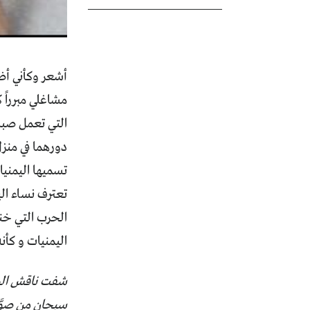
أشعر وكأني أضع
مشاغلي مبرراً 
التي تعمل صبا
دورهما في منزل
تسميها اليمنيا
تعترف نساء اليم
الحرب التي خن
اليمنيات و كأ
شفت ناقش الحنا
سبحان من صوَّر