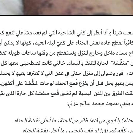
ت شيئاً و أنا أنظر إلى كفي الشاحبة التي لم تعد مشاغلي تنفع كحجة
كافياً لقطع عادة نقش الحناء على كفيّ ليلة العيد، كونها لا يمكن
ح مساء داخل وخارج المنزل وتستقطع من وقتها ساعات طويلة تقضيها
 "منقِّشة" الحارة المكتظ بالنساء. خالتي كانت تصطحبني معها كل عام
ت، فور وصولي إلى منزل جدتي في عدن التي لا تعترف بعيدٍ لا يحملني 
ن بعيدٍ يحل قبل أن يفرِّغ قُمع الحناء لوحات المنقَّشة على أكفهن.
قت الطرق بين المدن اليمنية لم تخنق قُمع منقشة كل حارة الذي ب
نه يغني بصوت محمد سالم عزاني:
ء؟ يا أبوي من فنه! طائر من الجنة، ما أحلى نقشة الحناء
، كأنه قمر نَوّر! لو غاب باتحسر، ما أحلى نقشة الحناء