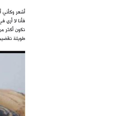
أشعر وكأني أ
فأنا لا أرى ف
تكون أكثر م
طويلة تقضيها 