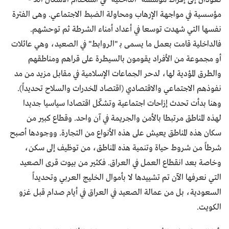
مؤسسية في مواجهة الإرهاب ومحاولة الضبط الاجتماعي. وهى الفترة
نفسها التي شهدت توسعا في أعداد أمناء الشرطة ثم توحشهم.
فالداخلية قامت بعمل ما يسمى بـ "الروابط" في الصعيد، وهي عائلات
أو مجموعة من الأفراد يقومون بالسيطرة على قراهم ومناطقهم
والطرق المؤدية لها، لدحر الجماعات الإسلامية في مقابل مزيد من مد
نفوذهم الاجتماعي والاقتصادي (اقتصاد المخدرات والسلاح تحديداً).
وهنا بدأت تحدث إزاحات اجتماعية وتشكّل اقتصادا سياسيا جديدا
لهذه المناطق مرتبطا بالأمن والجريمة في آن واحد. وقطاع كبير من
سكان هذه المناطق يعيش على هذه الأنواع من التجارة. ووجودها أصبح
شرطاً من شروط حياة وتنمية هذه المناطق، من توظيف إلى سكن،
وخاصة بعد انقطاع العمل في العراق. فكثير من بيوت قرى الصعيد
التي نعرفها الآن تم تشييدها لا بأموال الخليج العربي وتحديداً
السعودية، بل من عمالة الصعيد في العراق في أيام صدام قبل غزو
الكويت.