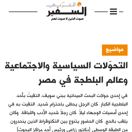
مواضيع
التحوّلات السياسية والاجتماعية
الرئيسية
مواضيع
وعالم البلطجة في مصر
إفتتاحية
في إحدى جولات البحث الميدانية ببني سويف، التقيتُ بأحد
فكرة
البلطجية الكبار. كان الرجل يحظى باحترام شديد. التقيت به في
إحدى أمسيات الوجهاء ليلاً. كان رجلاً شديد الأدب واللباقة. وكان
دفاتر
يلقب بالحج. كان الحضور يتنوع بين التكنوقراط الذين ينحدرون
بالصورة
من الطبقة الوسطى (دكتور زراعي ورئيس أحد مراكز البحوث)