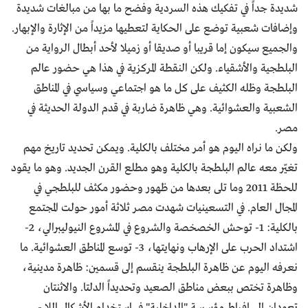
شديدة جداً في تفكيك هذه السردية وفضح ما بها من مبالغات شديدة
وإضافات شعبية توضع على الحكاية لتعطيها مزيداً من الإثارة والإبهار.
والجميع سيكون إما قريبا أو صديقا أو زميلا لأحد أبطال الرواية من
البلطجية والأشقياء. ولكن النقطة المركزية في هذا هي حضور عالم
البلطجة وظله الكثيف على كل ما هو اجتماعي وسياسي في المناطق
الشعبية والعشوائية. وهي ظاهرة ضاربة في قدم الدولة الحديثة في
مصر.
ولكن ما نراه اليوم هو أمر مختلف بالكلية. ويمكن تحديد تاريخ مهم
تغيّر معه عالم البلطجة بالكلية وهو مطلع القرن الجديد. وهو ما يقود
للحظة 2011 وما تلى بعدها من ظهور وحضور مكثف للبلطجي في
المجال العام. في التسعينيات شهدت مصر ثلاثة أمور حولت المجتمع
بالكلية: 1- توحش الخصخصة والشروع في المشروع النيوليبرالي، 2-
اشتداد الحرب على الإرهاب ونهايتها، 3- توسع المناطق العشوائية. ما
نعرفه اليوم عن ظاهرة البلطجة ينقسم إلى قسمين: ظاهرة مدينية،
وظاهرة تختص ببعض مناطق الصعيد وتحديداً الدلتا. والاثنتان
تعودان إلى إفراط مؤسسة "الداخلية" في استخدام الأشكال اللا -