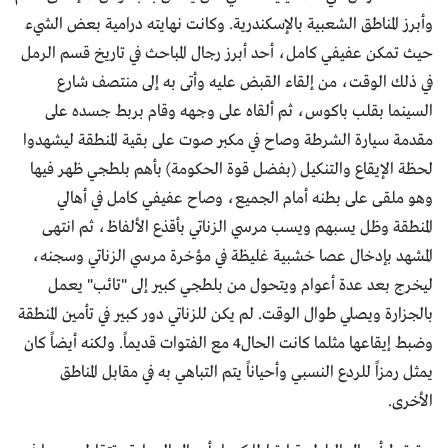
وأبرز المناطق الشعبية بالإسكندرية. وكانت نهايته درامية بعض الشيء
حيث تمكن عفيفي كامل، أحد أبرز رجال المباحث في تاريخ قسم الرمل
في ذلك الوقت، من إلقاء القبض عليه وأتى به إلى منتصف شارع
السينما بقلب باكوس، ثم ألقاه على وجهه وقام بربط جسده على
مقدمة سيارة الشرطة وصاح في مكبر صوت على بقية المنطقة ليشهدوا
لحظة الإيقاع والتنكيل (بفضل قوة الحكومة) بأهم بلطجي ظهر فيها
وهو ملقى على بطنه أمام الجميع، وصاح عفيفي كامل في أهالي
المنطقة وظل يسبهم ويسب مرسي الزناتي بأقذع الألفاظ، ثم انتهى
المشهد بإدخال عصا خشبية غليظة في مؤخرة مرسي الزناتي وسجنه،
ليخرج بعد عدة أعوام ويتحول من بلطجي كبير إلى "تائب" يعمل
بالجزارة ويصلي طوال الوقت. لم يكن للزناتي دور كبير في تأمين المنطقة
وضبط إيقاعها مثلما كانت الحال4 مع الفتوات قديماً. ولكنه أيضاً كان
يمثل رمزاً للردع النسبي وأحياناً يتم التباهي به في مقابل المناطق
الأخرى.