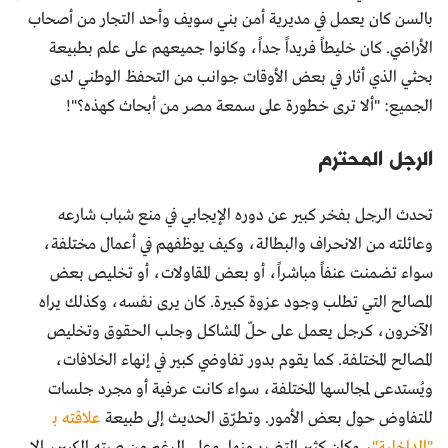
بالسن كان يعمل في مديرية أمن بني سويف وأحد التجار من أصحاب
الأراضي. كان خليطاً فريداً جداً، وكانوا جميعهم على علم بطبيعة
بحثي الذي أثار في بعض الأوقات جوانب من التحفظ الوطني لدى
الجميع: "ألا ترى خطورة على سمعة مصر من أبحاث كهذه؟"!
الرجل المحترم
تحدث الرجل بفخر كبير عن دوره الإيجابي في منع شباب شارعه
وعائلته من الانحراف والبطالة، وكيف يوظفهم في أعمال مختلفة،
سواء تضمنت عنفاً مباشراً، أو بعض المقاولات، أو تخليص بعض
المصالح التي تطلب وجود عزوة كبيرة. كان يرى نفسه، وكذلك يراه
الآخرون، كرجل يعمل على حلّ المشاكل وجلب الحقوق وتخليص
المصالح المختلفة. كما يقوم بدور تفاوضي كبير في إنهاء الخلافات،
ويُستدعى لمجالسها المختلفة، سواء كانت عرفية أو مجرد جلسات
للتفاوض حول بعض الأمور. وتطرّق الحديث إلى طبيعة
علاقته بـ
"الداخلية"
، وكان كثير التضرر منها. وعلى الرغم من صيته الكبير، إلا