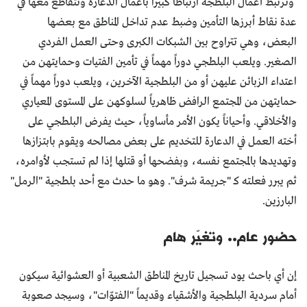
وترتبط أعمال البلطجة ارتباطا كبيرا بأعمال الدعارة وتتقاطع معها في
عدة نقاط أبرزها التأمين وضبط عدم تداخل المناطق مع بعضها
البعض، وهي تتراوح بين الشبكات الكبرى وحتى العمل الفردي
الصغير. ويلعب البلطجي دوراً مهماً في تأمين الفتيات وحمايتهن من
اعتداء الزبائن عليهن أو من البلطجية الآخرين، ويلعب دوراً مهماً في
حمايتهن من المجتمع الرافض ظاهرياً لسلوكهن على المستوى المعياري
والأخلاقي. وأحياناً يكون الأمر مأساوياً، حيث يفرض البلطجي على
أخته العمل في الدعارة للتخديم على بعض مصالحه ويقوم بابتزازها
وتهديدها بالمجتمع نفسه، وبفضحها أو قتلها إذا لم تستجب لأوامره،
ثم يبرر فعلته كـ "جريمة شرف". وهو ما حدث مع أحد بلطجية "الرمل"
البارزين.
حضور عام.. وتغيّر هام
إن أي باحث يود تسجيل تاريخ المناطق الشعبية أو العشوائية سيكون
أمام سردية البلطجية والأشقياء وقديماً "الفتوّات"، وسيجد صعوبة