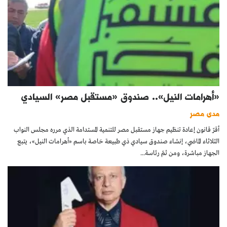
«أهرامات النيل».. صندوق «مستقبل مصر» السيادي
مدى مصر
أقرّ قانون إعادة تنظيم جهاز مستقبل مصر للتنمية المستدامة الذي مرره مجلس النواب
الثلاثاء الماضي، إنشاء صندوق سيادي ذي طبيعة خاصة باسم «أهرامات النيل»، يتبع
الجهاز مباشرة، ومن ثمّ رئاسة...