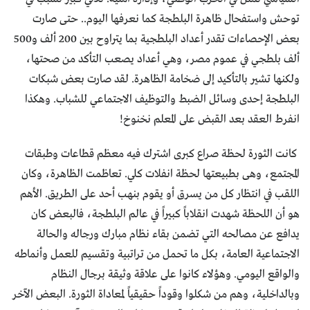
توحش واستفحال ظاهرة البلطجة كما نعرفها اليوم.. حتى صارت
بعض الإحصاءات تقدر أعداد البلطجية بما يتراوح بين 200 ألف و500
ألف بلطجي في عموم مصر، وهي أعداد يصعب التأكد من صحتها،
ولكنها تشير بالتأكيد إلى ضخامة الظاهرة. لقد صارت بعض شبكات
البلطجة إحدى وسائل الضبط والتوظيف الاجتماعي للشباب. وهكذا
انفرط العقد بعد القبض على المعلم نخنوخ!
كانت الثورة لحظة صراع كبرى اشترك فيه معظم قطاعات وطبقات
المجتمع، وهى بطبيعتها لحظة انفلات كلي. تعاظمت الظاهرة، وكان
اللقب في انتظار كل من يسرق أو يقوم بنهب أحد على الطريق. الأهم
هو أن اللحظة شهدت انقلاباً كبيراً في عالم البلطجة، فالبعض كان
يدافع عن مصالحه التي تضمن بقاء نظام مبارك ورجاله والحالة
الاجتماعية العامة، بكل ما تحمل من تراتبية وتقسيم للعمل وأنماطه
والواقع اليومي. وهؤلاء كانوا على علاقة وثيقة برجال النظام
وبالداخلية، وهم من شكلوا وقوداً حقيقياً لمعاداة الثورة. البعض الآخر