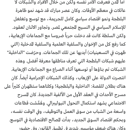
أما المدن فعرفت الأمر نفسه ولكن من خلال الأفراد والشبكات لا
عائلات في معظم الأوقات. وكان عصر مبارك قد شهد نمو ظاهرة
البلطجة ونمو اقتصاد سياسي كامل للجريمة، مع توسع وتغلغل
للإسلام السياسي في النسيج المجتمعي لمصر. وتجاور الاثنان لعقود.
ولكن السلطة كانت قد دخلت حرباً ضروسا مع الجماعات الإرهابية،
كما رفع كل من الإخوان والسلفية العلمية والسلفية المدخلية (التي
ظهرت في التسعينيات) أيديها عن تلك الجماعات. وحرّضت "الداخلية"
عليهم شبكات البلطجة التي تعرف مناطقها معرفة أفضل. وهذه
الشبكات تم بناؤها أو توسعها أثناء الصراع مع الجماعات الإرهابية.
انتصرت الدولة على الإرهاب، وكذلك الشبكات الإجرامية أيضاً. كان
هناك بطلان للقصة: الداخلية والبلطجية! وكلتاهما ستظهران كثيراً على
مسرح الأحداث في العقد الأول من الألفية الجديدة. كان المسرح
الاجتماعي يشهد استكمال التحول النيوليبرالي. وهُمِّشت قطاعات
واسعة من الشباب من سوق العمل والتوظيف، وفي الوقت نفسه،
وبحكم اقتصاد السوق الجديد، بدأت المصالح الاقتصادية في التوسع.
وكان هناك ضعف مؤسسي شديد في تطبيق القانون وفي حضور