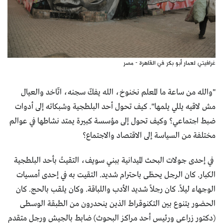
غرافيتي لعمار أبو بكر في القاهرة - مصر
"والله من ساعة ما المعلم نخنوخ، الله يفكّ سجنه، اتّاخد والعيال
مش لاقيه يللي يلمها". كيف تحول أحد البلطجية وشبكاته إلى أدوات
ضبط اجتماعي؟ وكيف تحول إلى مؤسسة كبيرة يمتد نشاطها في عوالم
مختلفة من السياسة إلى الاقتصاد والاجتماع؟
في إحدى جولات البحث الميدانية ببني سويف، التقيتُ بأحد البلطجية
الكبار. كان الرجل يحظى باحترام شديد. التقيت به في إحدى أمسيات
الوجهاء ليلاً. كان رجلاً شديد الأدب واللباقة. وكان يلقب بالحج. كان
الحضور يتنوع بين التكنوقراط الذين ينحدرون من الطبقة الوسطى
(دكتور زراعي ورئيس أحد مراكز البحوث) ضابط بالجيش ورجل متقدم