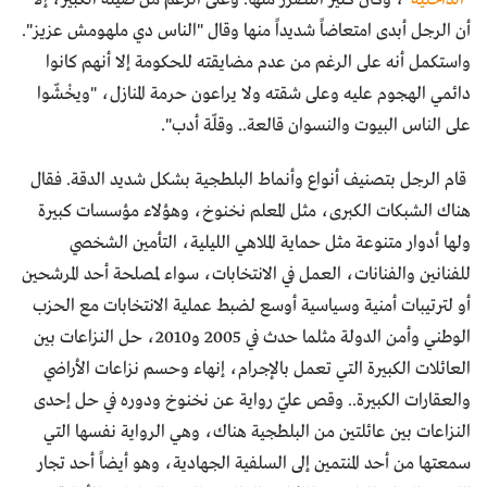
أن الرجل أبدى امتعاضاً شديداً منها وقال "الناس دي ملهومش عزيز".
واستكمل أنه على الرغم من عدم مضايقته للحكومة إلا أنهم كانوا
دائمي الهجوم عليه وعلى شقته ولا يراعون حرمة المنازل، "ويخْشّوا
على الناس البيوت والنسوان قالعة.. وقلّة أدب".
قام الرجل بتصنيف أنواع وأنماط البلطجية بشكل شديد الدقة. فقال
هناك الشبكات الكبرى، مثل المعلم نخنوخ، وهؤلاء مؤسسات كبيرة
ولها أدوار متنوعة مثل حماية الملاهي الليلية، التأمين الشخصي
للفنانين والفنانات، العمل في الانتخابات، سواء لمصلحة أحد المرشحين
أو لترتيبات أمنية وسياسية أوسع لضبط عملية الانتخابات مع الحزب
الوطني وأمن الدولة مثلما حدث في 2005 و2010، حل النزاعات بين
العائلات الكبيرة التي تعمل بالإجرام، إنهاء وحسم نزاعات الأراضي
والعقارات الكبيرة.. وقص عليّ رواية عن نخنوخ ودوره في حل إحدى
النزاعات بين عائلتين من البلطجية هناك، وهي الرواية نفسها التي
سمعتها من أحد المنتمين إلى السلفية الجهادية، وهو أيضاً أحد تجار