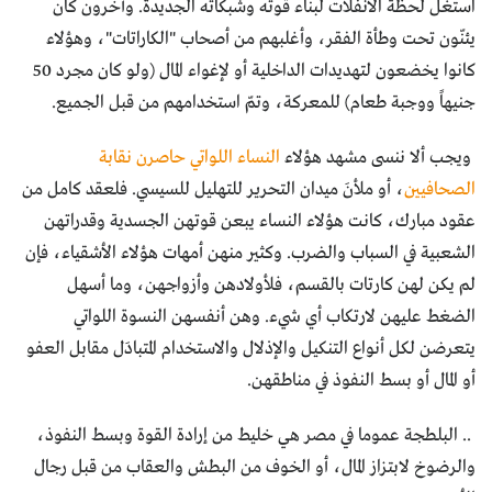
استغل لحظة الانفلات لبناء قوته وشبكاته الجديدة. وآخرون كان
يئنّون تحت وطأة الفقر، وأغلبهم من أصحاب "الكاراتات"، وهؤلاء
كانوا يخضعون لتهديدات الداخلية أو لإغواء المال (ولو كان مجرد 50
جنيهاً ووجبة طعام) للمعركة، وتمّ استخدامهم من قبل الجميع.
ويجب ألا ننسى مشهد هؤلاء
النساء اللواتي حاصرن نقابة
الصحافيين
، أو ملأنَ ميدان التحرير للتهليل للسيسي. فلعقد كامل من
عقود مبارك، كانت هؤلاء النساء يبعن قوتهن الجسدية وقدراتهن
الشعبية في السباب والضرب. وكثير منهن أمهات هؤلاء الأشقياء، فإن
لم يكن لهن كارتات بالقسم، فلأولادهن وأزواجهن، وما أسهل
الضغط عليهن لارتكاب أي شيء. وهن أنفسهن النسوة اللواتي
يتعرضن لكل أنواع التنكيل والإذلال والاستخدام المتبادَل مقابل العفو
أو المال أو بسط النفوذ في مناطقهن.
.. البلطجة عموما في مصر هي خليط من إرادة القوة وبسط النفوذ،
والرضوخ لابتزاز المال، أو الخوف من البطش والعقاب من قبل رجال