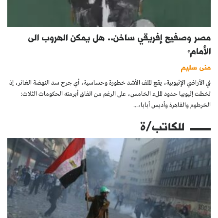
مصر وصفيح إفريقي ساخن.. هل يمكن الهروب الى
الأمام؟
منى سليم
في الأراضي الإثيوبية، يقع الملف الأشد خطورة وحساسية، أي جرح سد النهضة الغائر، إذ
تخطت إثيوبيا حدود الملء الخامس، على الرغم من اتفاق أبرمته الحكومات الثلاث:
الخرطوم والقاهرة وأديس أبابا،...
للكاتب/ة