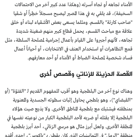
الأمناء تجاهه أو تجاه أسرته (وهكذا عدد كبير آخر من الاحتمالات
السخيفة)، قد يلقي به في هذا المصير ليصبح مسجلاً خطِراً أو شقيا
"صاحب كارتة" بالقسم. ومثلما يسعى بعض الأشقياء لبناء أو خلق
علاقة مع مباحث القسم، يحمل قطاع كبير منهم ضغينة شديدة
تجاهه، لأنهم أجبروا على القيام بأعمال إجرامية لمصلحة السلطة، مثل
قمع التظاهرات أو استخدام العنف في الانتخابات، أو أحياناً أعمال
فساد شخصية لمصلحة الضباط أو الأمناء أو أحد معارفهم.
القصة الحزينة للزناتي وقصص أخرى
وهناك نوع آخر من البلطجية وهو أقرب للمفهوم القديم لـ "الفتوّة" (أو
"القبضاي")، وهو بلطجي يحاول إثبات سطوته الجسدية والمعنوية
بمنطقته فيشتبك مع بلطجية المناطق الأخرى. ولا يذيع صيت هؤلاء
البلطجية إلا بقتله أو ضربه لأحد البلطجية الكبار من نوعيته نفسها في
المنطقة الأخرى. ولعل أبرز مثال هو مرسي الزناتي، أحد أبرز بلطجية
منطقة "الرمل" في الثمانينيات الذي كان يقطن بـ "باكوس"، إحدى أقدم