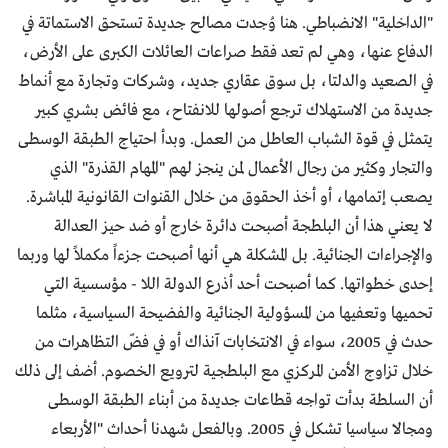
"الداخلية" الانضباطي. هنا وُجدت مصالح جديدة تستحق الاستماتة في
الدفاع عنها، وهي لم تعد فقط صراعات العائلات الكبرى على الأرض،
في الصعيد والدلتا، بل سوق عقاري جديد، وشركات وتجارة مع أنماط
جديدة من الاستهلاك ترجع أصولها للانفتاح، مع فائض بشري كبير
يتمثل في قوة الشباب العاطل من العمل. وبدأ احتياج الطبقة الوسطى
والتجار وكثير من رجال الأعمال لمن ينجز لهم "المهام القذرة" الذي
يصعب إتمامها، أو أخذ الحقوق من خلال القنوات القانونية المباشرة.
لا يعني هذا أن البلطجة أصبحت دائرة خارج أو ضد حيز العدالة
والإجراءات الجنائية. بل المشكلة هي أنها أصبحت جزءاً مكملاً لها وربما
إحدى خطواتها. كما أصبحت أحد أذرع الدولة اللا - مؤسسية التي
تحميها وتعفيها من المسؤولية الجنائية والفضيحة السياسية، مثلما
حدث في 2005، سواء في الانتخابات آنذاك أو في فضّ التظاهرات من
خلال تزاوج الأمن المركزي مع البلطجية لترويع الخصوم. أضف إلى ذلك
أن السلطة بدأت تواجه قطاعات جديدة من أبناء الطبقة الوسطى
ومجالا سياسيا تشكل في 2005. وبالفعل شهدنا أحداث "الأربعاء