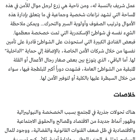
عمل شريف بالنسبة له، ومن ناحية هي زرع لرجل موال للأمن في هذه
المساحة التي تشهد نزاعات شخصية وجماعية في ما يتعلق بإدارة هذه
الأموال وترتيب الصفوف وأولوية السير والتحرك... ويمكن ملاحظة
الشيء نفسه في شواطئ الإسكندرية التي تمت خصخصة معظمها.
فبعض الفنادق الكبيرة التي استحوذت على الشواطئ قادرة على تأمين
نفسها من خلال شركات الأمن الخاصة، بالإضافة إلي حماية "الداخلية"
لها. أما الباقي، الذي يتوزع بين بعض صغار رجال الأعمال أو القلة
المتبقية من الشواطئ العامة، فشهدت دوراً أكبر للبلطجة فيها، سواء
من خلال السيطرة عليها بالكلية أو لتوفير الأمن لها.
خلاصات
هناك تحولات جذرية في المجتمع بسبب الخصخصة والنيوليبرالية
وظهور أنماط جديدة من الاقتصاد والمصالح والحقوق الاجتماعية
والاقتصادية في ظل ضعف القنوات القانونية والقضائية، ووجود للمال
السياسي تمثل في الحزب الوطني، وإدارة أمنية. ثلاثي كبير تسبب في