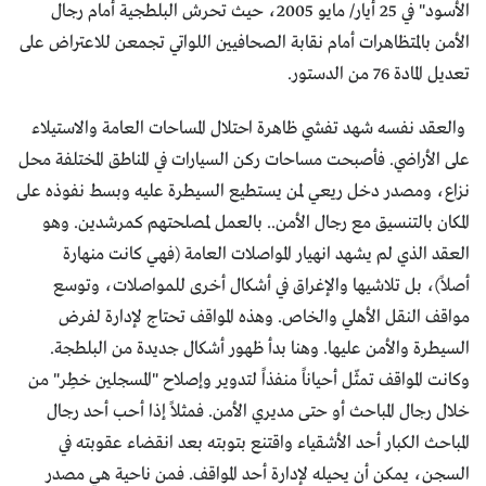
الأسود" في 25 أيار/ مايو 2005، حيث تحرش البلطجية أمام رجال
الأمن بالمتظاهرات أمام نقابة الصحافيين اللواتي تجمعن للاعتراض على
تعديل المادة 76 من الدستور.
والعقد نفسه شهد تفشي ظاهرة احتلال المساحات العامة والاستيلاء
على الأراضي. فأصبحت مساحات ركن السيارات في المناطق المختلفة محل
نزاع، ومصدر دخل ريعي لمن يستطيع السيطرة عليه وبسط نفوذه على
المكان بالتنسيق مع رجال الأمن.. بالعمل لمصلحتهم كمرشدين. وهو
العقد الذي لم يشهد انهيار المواصلات العامة (فهي كانت منهارة
أصلاً)، بل تلاشيها والإغراق في أشكال أخرى للمواصلات، وتوسع
مواقف النقل الأهلي والخاص. وهذه المواقف تحتاج لإدارة لفرض
السيطرة والأمن عليها. وهنا بدأ ظهور أشكال جديدة من البلطجة.
وكانت المواقف تمثّل أحياناً منفذاً لتدوير وإصلاح "المسجلين خطِر" من
خلال رجال المباحث أو حتى مديري الأمن. فمثلاً إذا أحب أحد رجال
المباحث الكبار أحد الأشقياء واقتنع بتوبته بعد انقضاء عقوبته في
السجن، يمكن أن يحيله لإدارة أحد المواقف. فمن ناحية هي مصدر