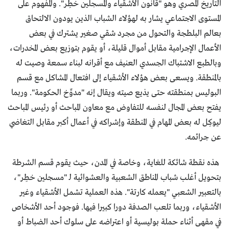
التاريخ المصري وهو "قانون الأشقياء والمسجلين خطِر". والمفهوم على
المستوى الاجتماعي يشار به لهؤلاء الشباب الذين يودون الالتحاق
بعالم البلطجة والتحول من مجرد شقي صغير يشترك في بعض
الأعمال الإجرامية مقابل أموال قليلة، أو يقوم بتوزيع بعض المخدرات،
وبالطبع الاشتباك الجسدي العنيف مع أقرانه لبناء سمعة وصيت له
بالمنطقة. ويسعى بعض هؤلاء الأشقياء إلى افتعال المشاكل مع قسم
البوليس بمنطقته حتى يذيع صيته ويقال إنه "مدوِّخ الحكومة". وربما
يفتح بعض المجال لنفسه للتفاوض مع معاون المباحث أو رئيس المباحث
ليوكِل له بعض المهام في المنطقة وإشراكه في أعمال أكبر مقابل التغاضي
عن جرائمه.
هذه نقطة شائكة للغاية، وخاصة في المدن، حيث يقوم قسم الشرطة
بتحويل أغلب شباب المناطق الشعبية والعشوائية لـ "مسجلين خطِر"،
بالتعبير الشعبي "يعمله كارتة". هذه العملية تشمل الأشقياء وغير
الأشقياء، وربما تلعب الصدفة دورا كبيرا فيها. فوجود أحد الأشخاص
في مقهى أثناء حملة بوليسية أو اعتراضه على سلوك أحد الضباط أو