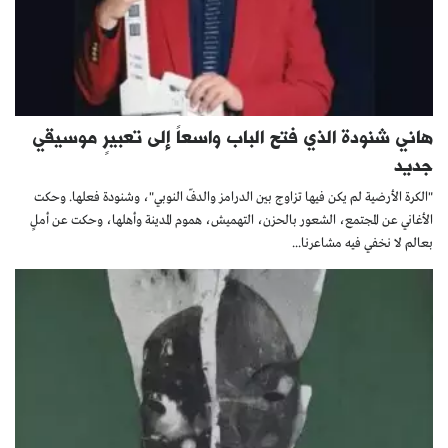
هاني شنودة الذي فتح الباب واسعاً إلى تعبيرٍ موسيقي
جديد
"الكرة الأرضية لم يكن فيها تزاوج بين الدرامز والدفّ النوبي"، وشنودة فعلها. وحكت
الأغاني عن المجتمع، الشعور بالحزن، التهميش، هموم المدينة وأهلها، وحكت عن أملٍ
بعالم لا نخفي فيه مشاعرنا...