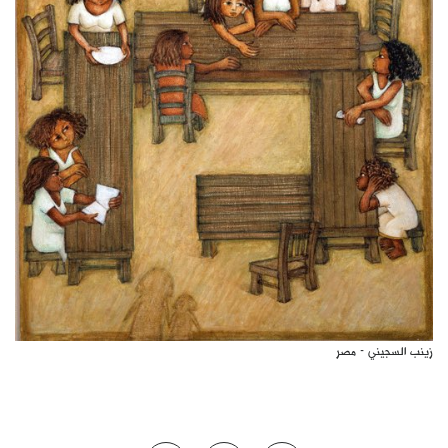
كتّابنا
الأرشيف
زينب السجيني - مصر