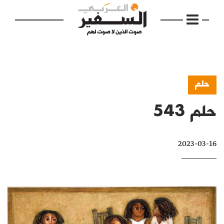
حلم
حلم 543
الرئيسية
مواضيع
2023-03-16
إفتتاحية
فكرة
دفاتر
بالصورة