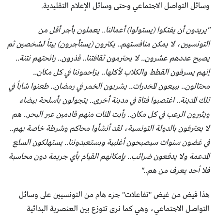
وسائل التواصل الاجتماعي وحتى وسائل الإعلام التقليدية.
"يريدون أن يفتكوا (يستولوا) أعمالنا.. يعملون بأجر أقل من
التونسيين، لا يمكن منافستهم.. يكترون (يستأجرون) بيتاً لشخصين ثم
يصبح عددهم عشرون.. لا يحترمون ثقافتنا.. قذرون.. رائحتهم نتنة..
إنهم يسرقون القطط والكلاب لأكلها.. يزاحموننا في كل مكان..
محتالون.. يبيعون المخدرات.. يشربون الخمر في رمضان.. طعنوا شاباً في
تلك المدينة.. اغتصبوا فتاة في مدينة أخرى.. يتجولون بأسلحة بيضاء
ويثيرون الرعب في كل مكان.. رأيت المئات منهم قادمين عبر البحر.. هم
لا يعترفون بالدولة التونسية، لقد أنشأوا محاكم وشرطة خاصة بهم..
في غضون سنوات سيصبحون أغلبية ويستعبدوننا.. يستهلكون السلع
المدعمة ولا يدفعون ضرائب.. بإمكانهم القيام بأي جريمة دون محاسبة
فلا أحد يعرف من هم.."
هذا فيض من غيض "تفاعلات" جزء هام من التونسيين على وسائل
التواصل الاجتماعي، وهي كما نرى تتوزع بين العنصرية البدائية