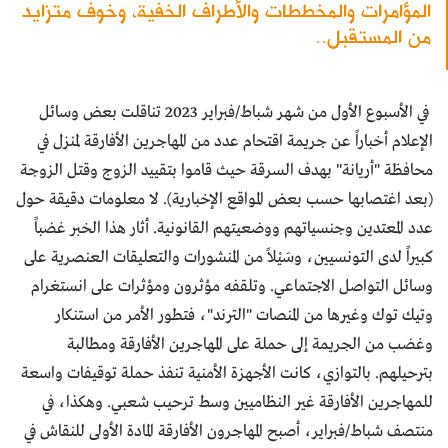
المؤامرات والمخططات والأطراف الخفية، وخوف متزايد
من المستقبل..
في الأسبوع الأول من شهر شباط/فبراير 2023 تناقلت بعض وسائل
الإعلام أخباراً عن جريمة اقتحام عدد من المهاجرين الأفارقة لمنزل في
محافظة "أريانة" بهدف السرقة حيث قاموا بتقييد الزوج وقتل الزوجة
(بعد اغتصابها حسب بعض المواقع الإخبارية). لا معلومات دقيقة حول
عدد المعتدين وجنسياتهم ووضعيتهم القانونية. أثار هذا الخبر غضباً
كبيراً لدى التونسيين، وسَيْلاً من المنشورات والتعليقات العنصرية على
وسائل التواصل الاجتماعي. وتلقفه مؤثرون ومؤثرات على انستغرام
وتيك توك وغيرها من المنصات "الترند"، فتطور الأمر من استنكار
وغضب من الجريمة إلى حملة على المهاجرين الأفارقة ومطالبة
بترحيلهم. بالتوازي، كانت الأجهزة الأمنية تنفذ حملة توقيفات واسعة
للمهاجرين الأفارقة غير النظاميين وسط ترحيب شعبي. وهكذا، في
منتصف شباط/فبراير، أصبح المهاجرون الأفارقة المادة الأولى للنقاش في