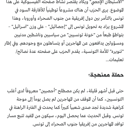
"الاستيطان الإجصي" ويكاد يقتصر نشاط صفحته الفيسبوكية على هذا
الموضوع. يرى الحزب أن هناك مشروعاً توطينياً للأفارقة السود في
تونس بالتآمر بين دول إفريقية من جنوب الصحراء وأوروبا، وهذا
المشروع يراد به تحويل تونس إلى "إجصائيل" - على وزن "اسرائيل" –
بتواطؤ طبعاً من "خونة تونسيين" من سياسيين وناشطين مدنيين
ومسؤولين يدافعون عن المهاجرين أو يتساهلون مع وجودهم. وفي إطار
"تنويره" للأمة التونسية، يقدم الحزب على صفحته عدة نصائح/
تعليمات...
حملة ممنهجة؟
حتى قبل أشهر قليلة، لم يكن مصطلح "أجصيين" معروفاً لدى أغلب
التونسيين، كما أن الموقف من المهاجرين لم يصل يوماً إلى موجة
كراهية شديدة تجد صدى شعبياً كبيراً كما يحدث في الفترة الراهنة في
تونس. وقبل الحديث عما يحصل اليوم، سيكون من المفيد تتبع مسار
توافد المهاجرين من إفريقيا جنوب الصحراء إلى تونس.