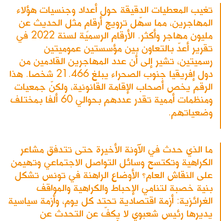
تغيب المعطيات الدقيقة حول أعداد وجنسيات هؤلاء
المهاجرين، مما سهّل ترويج أرقامٍ مثل الحديث عن
مليون مهاجر وأكثر. الأرقام الرسمية لسنة 2022 في
تقرير أعدّ بالتعاون بين مؤسستين عموميتين
رسميتين، تشير إلى أن عدد المهاجرين القادمين من
دول إفريقيا جنوب الصحراء يبلغ 21.466 شخصا. هذا
الرقم يخص أصحاب الإقامة القانونية، ولكنّ جمعيات
ومنظمات أممية تقدر عددهم بحوالي 60 ألفا بمختلف
وضعياتهم.
ما الذي حدث في الآونة الأخيرة حتى تتدفق مشاعر
الكراهية وتكتسح وسائل التواصل الاجتماعي وتهيمن
على النقاش العام؟ الأوضاع الراهنة في تونس تشكل
بنية خصبة لتنامي الإحباط والكراهية والمواقف
الغرائزية: أزمة اقتصادية تحتد كل يوم، وأزمة سياسية
يديرها رئيس شعبوي لا يكفّ عن التحدث عن