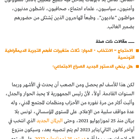
وأمنيون، سياسيون، علماء اجتماع، صحافيون، ناشطون مدنيون،
مواطنون "عاديون".. وطبعاً المهاجرون الذين يُشتكى من حضورهم
بضمير الغائب.
مقالات ذات صلة
الاحتجاج – الانتخاب - الحوار: ثلاث متغيرات لفهم التجربة الديمقراطية
التونسية
هل ينهي الدستور الجديد الصراع الاجتماعي؟
لكن هذا للأسف لم يحصل ومن الصعب أن يحدث في الأشهر وربما
السنوات القادمة. أولاً، لأنّ رئيس الجمهورية لا يحبذ الحوار والجدل،
وأثبت أكثر من مرة نفوره من الأحزاب ومنظمات المجتمع المدني، وله
عدة مواقف سلبية من الإعلام. على المستوى المؤسساتي، تونس بلا
برلمان منذ 25 تموز/يوليو 2021، وحتى
البرلمان الجديد
الذي انتخب في
أواخر كانون الثاني/يناير 2023 لم يتم تنصيبه بعد، وسيكون منزوع
الصلاحيات حسب ما أقره
دستور 25 تموز/يوليو 2022
. على المستوى