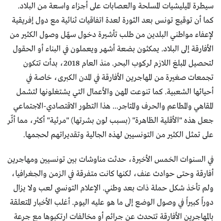
سيطرة الميليشيات المسلحة والعصابات على أجزاء واسعة من البلاد.
كما أن توقيع تونس بعد الثورة لعدة اتفاقيات ثنائية مع دول إفريقية
لإعفاء مواطني البلدين من طلب تأشيرة دخول سهّل وصول الكثير من
الأفارقة إلى البلاد. يمكثون بضعة أشهر ويعملون في البناء أو الحقول
لتحصيل المبلغ اللازم لركوب البحر. منذ العام 2018، بدأت تتكون
تجمعات صغيرة من المهاجرين الأفارقة في المدن الكبرى، خاصة في
أحيائها الشعبية. كما تنوعت المهن والأعمال التي يشتغلونها لتشمل
المقاهي والمطاعم والحرف والمتاجر... هذا التطور الاقتصادي-الاجتماعي
جعل هذه "الأقلية الظاهرة" (بسبب لون بشرتها) "مرئية" أكثر، مما أثّر
على تمثل الكثير من التونسيين لهذه الجالية وتقديراتهم لحجمها.
في السنوات الخمس الأخيرة، حدثت مناوشات بين تونسيين ومهاجرين
أفارقة وحتى حوادث عنف، لكنها كانت متفرقة في الزمن والجغرافيا،
ولم تأخذ شكل حملة ذات بعد وطني. الإعلام التونسي لعب ولا يزال
دوراً كبيراً في وصول الوضع إلى ما هو عليه اليوم. أغلب الأخبار المتعلقة
بالمهاجرين الأفارقة تتحدث عن جرائم أو مخالفات ارتكبوها مع جرعة