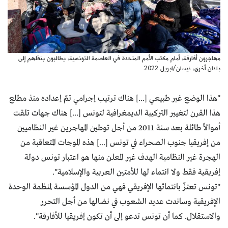
مهاجرون أفارقة، أمام مكتب الأمم المتحدة في العاصمة التونسية، يطالبون بنقلهم إلى
بلدان أخرى، نيسان/ابريل 2022.
"هذا الوضع غير طبيعي [...] هناك ترتيب إجرامي تمّ إعداده منذ مطلع
هذا القرن لتغيير التركيبة الديمغرافية لتونس [...] هناك جهات تلقت
أموالاً طائلة بعد سنة 2011 من أجل توطين المهاجرين غير النظاميين
من إفريقيا جنوب الصحراء في تونس [...] هذه الموجات المتعاقبة من
الهجرة غير النظامية الهدف غير المعلن منها هو اعتبار تونس دولة
إفريقية فقط ولا انتماء لها للأمتين العربية والإسلامية".
"تونس تعتزّ بانتمائها الإفريقي فهي من الدول المؤسسة لمنظمة الوحدة
الإفريقية وساندت عديد الشعوب في نضالها من أجل التحرر
والاستقلال. كما أن تونس تدعو إلى أن تكون إفريقيا للأفارقة".