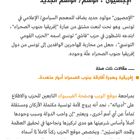
"الإجصيون" مولود جديد يضاف للمعجم السياسي/ الإعلامي في
تونس. وهو نحت لنعت مشتق من عبارة "إفريقيا جنوب الصحراء"،
ابتدعه ناشطون في حزب "فاشي" تونسي اسمه "الحزب القومي
التونسي"، جعل من محاربة المهاجرين الوافدين إلى تونس من دول
إفريقيا جنوب الصحراء علّة وجوده.
مقالات ذات صلة
إفريقية وهجرة أفارقة جنوب الصحراء: أدوار متعددة..
بمراجعة
موقع الويب
و
صفحة الفيسبوك
التابعين للحزب والاطلاع
على "أدبياته"، نجد أنه يروج لأمة تونسية مكتملة الأركان ومستقلة
تماماً عن أي أمم أخرى، ويعتبر "إن واجب الدولة وسبب وجودها
أصلاً وأساس شرعيتها هو مدى تركيزها ونجاحها في تحقيق العظمة
والمجد التونسيّين". ويخصص موقع الحزب ركناً كاملاً لما أسماه