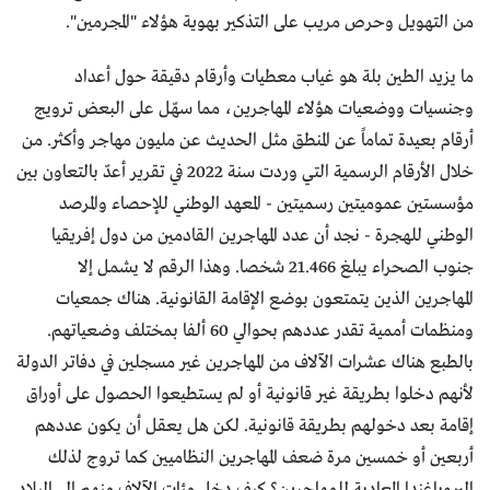
من التهويل وحرص مريب على التذكير بهوية هؤلاء "المجرمين".
ما يزيد الطين بلة هو غياب معطيات وأرقام دقيقة حول أعداد
وجنسيات ووضعيات هؤلاء المهاجرين، مما سهّل على البعض ترويج
أرقام بعيدة تماماً عن المنطق مثل الحديث عن مليون مهاجر وأكثر. من
خلال الأرقام الرسمية التي وردت سنة 2022 في تقرير أعدّ بالتعاون بين
مؤسستين عموميتين رسميتين - المعهد الوطني للإحصاء والمرصد
الوطني للهجرة - نجد أن عدد المهاجرين القادمين من دول إفريقيا
جنوب الصحراء يبلغ 21.466 شخصا. وهذا الرقم لا يشمل إلا
المهاجرين الذين يتمتعون بوضع الإقامة القانونية. هناك جمعيات
ومنظمات أممية تقدر عددهم بحوالي 60 ألفا بمختلف وضعياتهم.
بالطبع هناك عشرات الآلاف من المهاجرين غير مسجلين في دفاتر الدولة
لأنهم دخلوا بطريقة غير قانونية أو لم يستطيعوا الحصول على أوراق
إقامة بعد دخولهم بطريقة قانونية. لكن هل يعقل أن يكون عددهم
أربعين أو خمسين مرة ضعف المهاجرين النظاميين كما تروج لذلك
البروباغندا المعادية للمهاجرين؟ كيف دخل مئات الآلاف منهم إلى البلاد