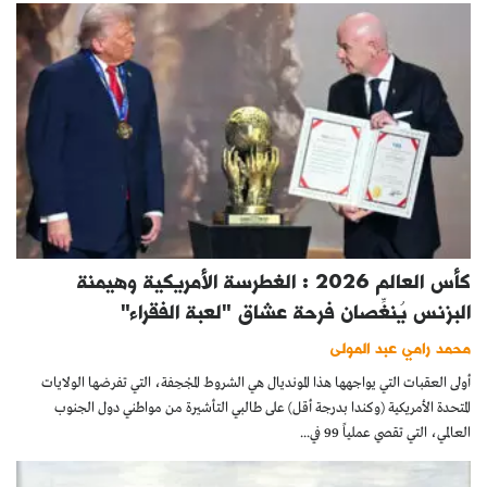
كأس العالم 2026 : الغطرسة الأمريكية وهيمنة
البزنس يُنغِّصان فرحة عشاق "لعبة الفقراء"
محمد رامي عبد المولى
أولى العقبات التي يواجهها هذا المونديال هي الشروط المجْحِفة، التي تفرضها الولايات
المتحدة الأمريكية (وكندا بدرجة أقل) على طالبي التأشيرة من مواطني دول الجنوب
العالمي، التي تقصي عملياً 99 في...