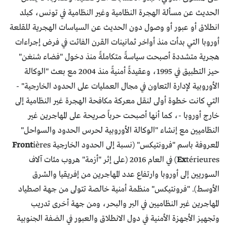
الحديث عن مسألة الهجرة النظامية وغير النظامية في تونس، كبلد
انطلاق أو عبور أو وصول دون الحديث عن السياسات الهجرية للقلعة
أوروبا التي بدأت منذ أواخر ثمانينات القرن الفائت في فرض إجراءات
هجرية متشددة أصبحت سياسةً متكاملةً منذ دخول "فضاء شنغن"
حيز التطبيق في 1995، وعقيدةً أمنيةً منذ 2004 مع بعث "الوكالة
الأوروبية لإدارة التعاون في مجال العمليات على الحدود الخارجية" -
التي كانت خطوة أولى لنقل معركة مكافحة الهجرة غير النظامية إلى
خارج أوروبا -، كما أنها أصبحت حرباً صريحة على المهاجرين غير
النظاميين مع إنشاء "الوكالة الأوروبية لحرس الحدود والسواحل"
المعروفة باسم "فرونتيكس" (نسبة إلى الحدود الخارجية
ières
Front
Ex
térieures) في العام 2016 (على إثر "أزمة" هروب مئات آلاف
السوريين إلى أوروبا وارتفاع عدد المهاجرين من إفريقيا والشرق
الأوسط). "فرونتيكس" منظمة أمنية خالصة تتولى من جهة اصطياد
المهاجرين غير النظاميين في البر والبحر، ومن جهة أخرى تدريب
وتجهيز الأجهزة الأمنية في دول الانطلاق والعبور في الضفة الجنوبية