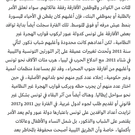
المئات من الكوادر والموظفين الأفارقة رفقة عائلاتهم. سواء تعلق الأمر
بالطلبة أو بموظفي البنك، فإن أغلبهم كان يقطن في الأحياء الميسورة
بنمط عيش مرفه أو فوق المتوسط. تلك الفترة سجلت أيضاً بداية توافد
بعض الأفارقة على تونس كدولة عبور لركوب قوارب الهجرة غير
النظامية، لكن أعدادهم كانت محدودة وأغلبهم شباب ذكور. لتأتي
سنة 2011 وتُحدث تغييرات عميقة على إثر الثورتين التونسية والليبية
في شتاء 2011. مع اندلاع الحرب في ليبيا، هرب مئات الآلاف نحو تونس
وأغلبهم من أفارقة جنوب الصحراء، وقد تمّ بمساعدة منظمات أممية
وغير حكومية، إجلاء عدد كبير منهم نحو بلدانهم الأصلية، في حين
اختار عدد منهم أن يجرب حظه ويركب قوارب الهجرة غير النظامية
نحو سواحل إيطاليا. وهناك أيضاً من آثر البقاء في تونس بشكل غير
قانوني أو تقديم طلب لجوء لدول غربية. في الفترة بين 2011 و2017
تزايدت أعداد الوافدين على تونس باعتبارها دولة عبور ولم يعد الأمر
يقتصر على الشباب والذكور، بل شمل النساء والأطفال وعائلات
بأكملها، خاصة وأن الطريق الليبية أصبحت محفوفة بالمخاطر بعد