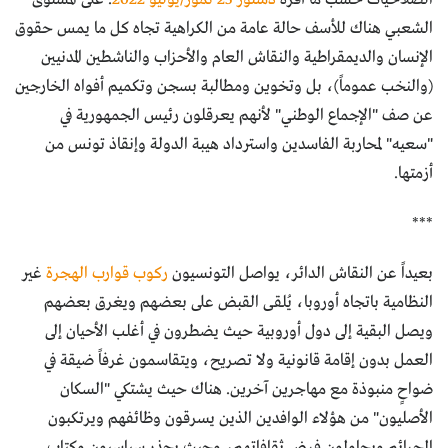
الشعبي هناك للأسف حالة عامة من الكراهية تجاه كل ما يمس حقوق
الإنسان والديمقراطية والنقاش العام والأحزاب والناشطين المدنيين
(والنخب عموماً)، بل وتخوين ومطالبة بسجن وتكميم أفواه الخارجين
عن صف "الإجماع الوطني" لأنهم يعرقلون رئيس الجمهورية في
"سعيه" لمحاربة الفاسدين واسترداد هيبة الدولة وإنقاذ تونس من
أزمتها.
***
بعيداً عن النقاش الدائر، يواصل التونسيون
ركوب قوارب الهجرة
غير
النظامية باتجاه أوروبا، يُلقى القبض على بعضهم ويغرق بعضهم
ويصل البقية إلى دول أوروبية حيث يضطرون في أغلب الأحيان إلى
العمل بدون إقامة قانونية ولا تصريح، ويتقاسمون غرفاً ضيقة في
ضواحٍ منبوذة مع مهاجرين آخرين. هناك حيث يشتكي "السكان
الأصليون" من هؤلاء الوافدين الذين يسرقون وظائفهم ويرتكبون
الجرائم ويحاولون فرض ثقافاتهم، وحيث يحذر سياسيون وكتاب