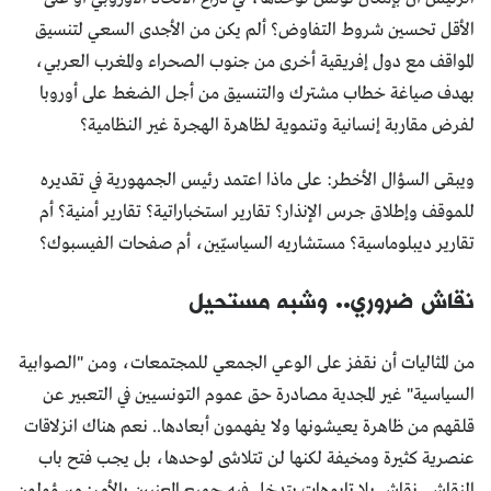
الأقل تحسين شروط التفاوض؟ ألم يكن من الأجدى السعي لتنسيق
المواقف مع دول إفريقية أخرى من جنوب الصحراء والمغرب العربي،
بهدف صياغة خطاب مشترك والتنسيق من أجل الضغط على أوروبا
لفرض مقاربة إنسانية وتنموية لظاهرة الهجرة غير النظامية؟
ويبقى السؤال الأخطر: على ماذا اعتمد رئيس الجمهورية في تقديره
للموقف وإطلاق جرس الإنذار؟ تقارير استخباراتية؟ تقارير أمنية؟ أم
تقارير ديبلوماسية؟ مستشاريه السياسيّين، أم صفحات الفيسبوك؟
نقاش ضروري.. وشبه مستحيل
من المثاليات أن نقفز على الوعي الجمعي للمجتمعات، ومن "الصوابية
السياسية" غير المجدية مصادرة حق عموم التونسيين في التعبير عن
قلقهم من ظاهرة يعيشونها ولا يفهمون أبعادها.. نعم هناك انزلاقات
عنصرية كثيرة ومخيفة لكنها لن تتلاشى لوحدها، بل يجب فتح باب
النقاش. نقاش بلا تابوهات يتدخل فيه جميع المعنيين بالأمر: مسؤولون