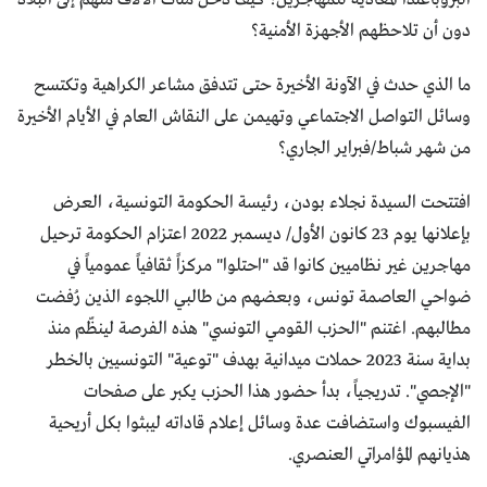
دون أن تلاحظهم الأجهزة الأمنية؟
ما الذي حدث في الآونة الأخيرة حتى تتدفق مشاعر الكراهية وتكتسح
وسائل التواصل الاجتماعي وتهيمن على النقاش العام في الأيام الأخيرة
من شهر شباط/فبراير الجاري؟
افتتحت السيدة نجلاء بودن، رئيسة الحكومة التونسية، العرض
بإعلانها يوم 23 كانون الأول/ ديسمبر 2022 اعتزام الحكومة ترحيل
مهاجرين غير نظاميين كانوا قد "احتلوا" مركزاً ثقافياً عمومياً في
ضواحي العاصمة تونس، وبعضهم من طالبي اللجوء الذين رُفضت
مطالبهم. اغتنم "الحزب القومي التونسي" هذه الفرصة لينظّم منذ
بداية سنة 2023 حملات ميدانية بهدف "توعية" التونسيين بالخطر
"الإجصي". تدريجياً، بدأ حضور هذا الحزب يكبر على صفحات
الفيسبوك واستضافت عدة وسائل إعلام قاداته ليبثوا بكل أريحية
هذيانهم المؤامراتي العنصري.