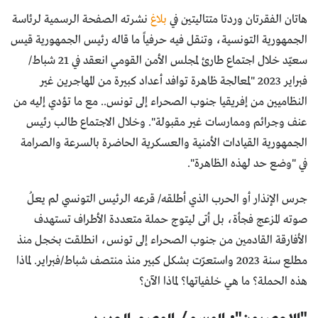
هاتان الفقرتان وردتا متتاليتين في
بلاغ
نشرته الصفحة الرسمية لرئاسة
الجمهورية التونسية، وتنقل فيه حرفياً ما قاله رئيس الجمهورية قيس
سعيّد خلال اجتماع طارئ لمجلس الأمن القومي انعقد في 21 شباط/
فبراير 2023 "لمعالجة ظاهرة توافد أعداد كبيرة من المهاجرين غير
النظاميين من إفريقيا جنوب الصحراء إلى تونس.. مع ما تؤدي إليه من
عنف وجرائم وممارسات غير مقبولة". وخلال الاجتماع طالب رئيس
الجمهورية القيادات الأمنية والعسكرية الحاضرة بالسرعة والصرامة
في "وضع حد لهذه الظاهرة".
جرس الإنذار أو الحرب الذي أطلقه/ قرعه الرئيس التونسي لم يعلُ
صوته المزعج فجأة، بل أتى ليتوج حملة متعددة الأطراف تستهدف
الأفارقة القادمين من جنوب الصحراء إلى تونس، انطلقت بخجل منذ
مطلع سنة 2023 واستعرّت بشكل كبير منذ منتصف شباط/فبراير. لماذا
هذه الحملة؟ ما هي خلفياتها؟ لماذا الآن؟
"الإجصيون": الوسم/ الوصم الجديد