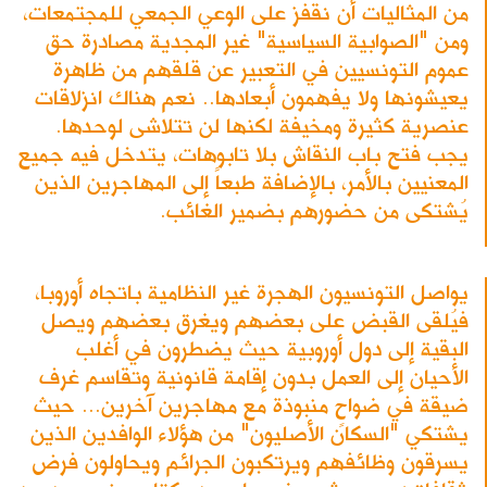
من المثاليات أن نقفز على الوعي الجمعي للمجتمعات،
ومن "الصوابية السياسية" غير المجدية مصادرة حق
عموم التونسيين في التعبير عن قلقهم من ظاهرة
يعيشونها ولا يفهمون أبعادها.. نعم هناك انزلاقات
عنصرية كثيرة ومخيفة لكنها لن تتلاشى لوحدها.
يجب فتح باب النقاش بلا تابوهات، يتدخل فيه جميع
المعنيين بالأمر، بالإضافة طبعاً إلى المهاجرين الذين
يُشتكى من حضورهم بضمير الغائب.
يواصل التونسيون الهجرة غير النظامية باتجاه أوروبا،
فيُلقى القبض على بعضهم ويغرق بعضهم ويصل
البقية إلى دول أوروبية حيث يضطرون في أغلب
الأحيان إلى العمل بدون إقامة قانونية وتقاسم غرف
ضيقة في ضواحٍ منبوذة مع مهاجرين آخرين... حيث
يشتكي "السكان الأصليون" من هؤلاء الوافدين الذين
يسرقون وظائفهم ويرتكبون الجرائم ويحاولون فرض