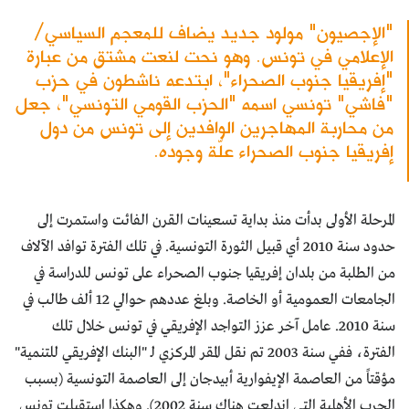
"الإجصيون" مولود جديد يضاف للمعجم السياسي/
الإعلامي في تونس. وهو نحت لنعت مشتق من عبارة
"إفريقيا جنوب الصحراء"، ابتدعه ناشطون في حزب
"فاشي" تونسي اسمه "الحزب القومي التونسي"، جعل
من محاربة المهاجرين الوافدين إلى تونس من دول
إفريقيا جنوب الصحراء علّة وجوده.
المرحلة الأولى بدأت منذ بداية تسعينات القرن الفائت واستمرت إلى
حدود سنة 2010 أي قبيل الثورة التونسية. في تلك الفترة توافد الآلاف
من الطلبة من بلدان إفريقيا جنوب الصحراء على تونس للدراسة في
الجامعات العمومية أو الخاصة. وبلغ عددهم حوالي 12 ألف طالب في
سنة 2010. عامل آخر عزز التواجد الإفريقي في تونس خلال تلك
الفترة، ففي سنة 2003 تم نقل المقر المركزي لـ "البنك الإفريقي للتنمية"
مؤقتاً من العاصمة الإيفوارية أبيدجان إلى العاصمة التونسية (بسبب
الحرب الأهلية التي اندلعت هناك سنة 2002). وهكذا استقبلت تونس