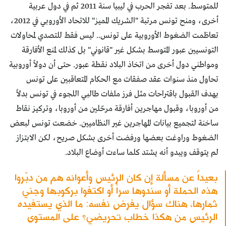
للمتوسط. بعد تفجر الحرب في ليبيا سنة 2011 ثم في دول عربية
أخرى، ومنح تونس مرتبة "الشريك المميز" للاتحاد الأوروبي في 2012،
تعاظمت الضغوط الأوروبية على تونس.. ليس فقط للتصدي لمحاولات
التونسيين عبور المتوسط بشكل غير "قانوني" بل كذلك لمنع الأفارقة
ومواطني دول أخرى من اتخاذ البلاد نقطة عبور. حتى أن دولاً أوروبية
تحاول منذ سنوات عقد صفقات مع الحكام المتعاقبين على تونس
بهدف القبول باقتراحات مثل فرز ملفات طالبي اللجوء في تونس بدلاً
من أوروبا، وقبول مهاجرين أفارقة مرحّلين من أوروبا، وتركيز نقاط
ساخنة لتجميع بيانات المهاجرين غير النظاميين. خضعت تونس لبعض
الضغوط وراوغت بعضها ورفضت أخرى بشكل صريح، لكن الابتزاز
لم يتوقف ويبدو أنه يشتد كلما ساءت أوضاع البلاد.
بعيداً عن مسألة إن كان الرئيس وأعوانه هم من دبّروا
هذه الحملة أو سندوها سراً أو اكتفوا بركوبها وجني
ثمارها، هناك سؤال يفرض نفسه: ما الذي يستفيده
الرئيس من هكذا خطاب تحريضي؟ على المستوى