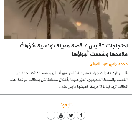
احتجاجات "قابس": قصة مدينة تونسية شُوِّهتْ
ملامحها وسُممت أجواؤها
محمد رامي عبد المولى
قابس الوديعة والصبورة تعيش منذ أواخر شهر أيلول/ سبتمبر الفائت، حالة من
الغضب والسخط الشديدين، تعبِّر عنهما بأشكال مختلفة لكن بمطالب موحَّدة. هذه
المطالب تريد نهاية لـ"جريمة" تعيشها قابس منذ...
تابعونا