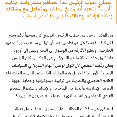
المحلي، ضرب الرئيس عدة عصافير بحجر واحد. بداية،
"أثبت" لشعبه أنه مصغٍ لمطالبه ومتفاعل مع مشاكله
ومنفذ لإرادته. وهناك ما يلي ذلك من أسباب...
من المؤكد أن جزء من خطاب الرئيس التونسي كان موجهاً للأوروبيين.
لكن كيف نفهمه؟ هل هو تطمين لهم بأن تونس ستلعب دور "الحدود
الخارجية" وتمنع الأفارقة من الوصول إلى البحر وليس إلى أوروبا
فقط؟ وفي هذه الحالة ما هو الثمن؟ أم على العكس، كان الرئيس
يعلن رفضه القطعي لأن تتولى تونس "المهام القذرة" في السياسات
الهجرية الأوروبية؟ لكن في هذه الحالة، لماذا استعمال المصطلحات ذات
الطابع العنصري والحديث عن تركيبة ديموغرافية وحماية الهوية
العربية الإسلامية والربط بين المهاجرين والإجرام واستعمال المعجم
المعادي للمهاجرين نفسه الذي يستعمله العنصريون في أوروبا؟
لنتغاضى عن سقطات الخطاب.. على المستوى العملي، هل يعتقد
الرئيس أن بإمكان تونس لوحدها، ليَّ ذراع الاتحاد الأوروبي أو على