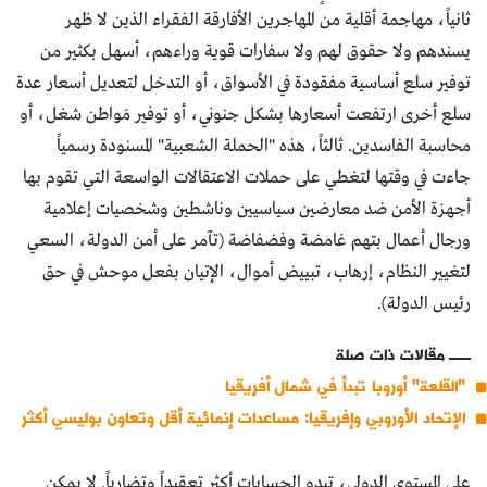
ثانياً، مهاجمة أقلية من المهاجرين الأفارقة الفقراء الذين لا ظهر
يسندهم ولا حقوق لهم ولا سفارات قوية وراءهم، أسهل بكثير من
توفير سلع أساسية مفقودة في الأسواق، أو التدخل لتعديل أسعار عدة
سلع أخرى ارتفعت أسعارها بشكل جنوني، أو توفير مَواطن شغل، أو
محاسبة الفاسدين. ثالثاً، هذه "الحملة الشعبية" المسنودة رسمياً
جاءت في وقتها لتغطي على حملات الاعتقالات الواسعة التي تقوم بها
أجهزة الأمن ضد معارضين سياسيين وناشطين وشخصيات إعلامية
ورجال أعمال بتهم غامضة وفضفاضة (تآمر على أمن الدولة، السعي
لتغيير النظام، إرهاب، تبييض أموال، الإتيان بفعل موحش في حق
رئيس الدولة).
مقالات ذات صلة
"القلعة" أوروبا تبدأ في شمال أفريقيا
الإتحاد الأوروبي وإفريقيا: مساعدات إنمائية أقل وتعاون بوليسي أكثر
على المستوى الدولي، تبدو الحسابات أكثر تعقيداً وتضارباً. لا يمكن