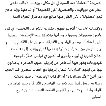
الصريحة "المعتادة" ضد السود في كل مكان، ورهاب الأجانب بغض
النظر عن هوياتهم، والعنصرية "غير المقصودة" أو المتخفية وراء حجج
تبدو "معقولة"، لكن الكثير منها مبالغ فيه ومختزل تعوزه الدقة.
ولإكساب "شرعية" أكبر لمواقفهم، يشارك الكثير من التونسيين في المدة
الأخيرة فيديوهات وصورا يرون أنها تؤكد المؤامرة "الإجصية": بعضها
يُظهر أعداداً كبيرة من المهاجرين الأفارقة يسيرون على الأقدام وكأنهم
نزلوا لتوهم من باخرة أو طائرة (بعضها قديم ويعود إلى 2011 مع
اندلاع الحرب في ليبيا، وأخرى لم تصور في تونس أصلاً)، تجميع
لفيديوهات يظهر فيها أشخاص من إفريقيا جنوب الصحراء يتحدثون
فيها عن نيتهم "استرداد" شمال إفريقيا مع خطاب عنصري ضد العرب
(من أتباع "الأفروسنتريزم" أو "المركزية الإفريقية")، صور لمحلات
ومطاعم يعمل فيها عدد كبير من المهاجرين الأفارقة، صور لمهاجرين
أفارقة وأمامهم كدس من الأوراق النقدية التونسية دون شرح
للسياق..