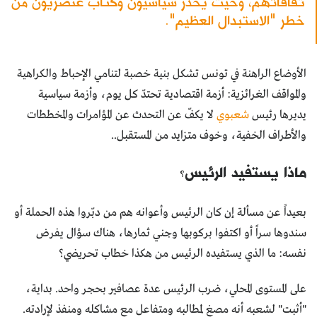
ثقافاتهم، وحيث يحذر سياسيون وكتاب عنصريون من
خطر "الاستبدال العظيم".
الأوضاع الراهنة في تونس تشكل بنية خصبة لتنامي الإحباط والكراهية
والمواقف الغرائزية: أزمة اقتصادية تحتدّ كل يوم، وأزمة سياسية
يديرها رئيس
شعبوي
لا يكفّ عن التحدث عن المؤامرات والمخططات
والأطراف الخفية، وخوف متزايد من المستقبل..
ماذا يستفيد الرئيس؟
بعيداً عن مسألة إن كان الرئيس وأعوانه هم من دبّروا هذه الحملة أو
سندوها سراً أو اكتفوا بركوبها وجني ثمارها، هناك سؤال يفرض
نفسه: ما الذي يستفيده الرئيس من هكذا خطاب تحريضي؟
على المستوى المحلي، ضرب الرئيس عدة عصافير بحجر واحد. بداية،
"أثبت" لشعبه أنه مصغٍ لمطالبه ومتفاعل مع مشاكله ومنفذ لإرادته.