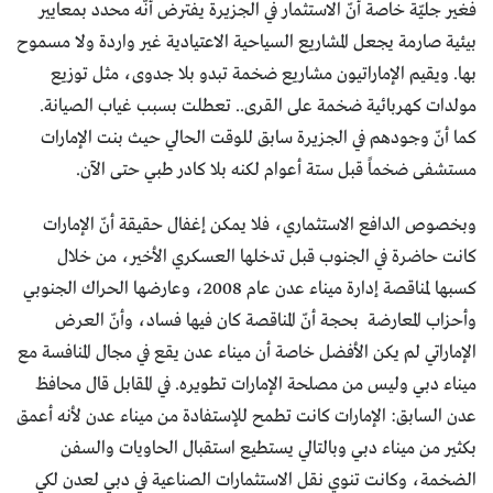
فغير جليّة خاصة أنّ الاستثمار في الجزيرة يفترض أنّه محدد بمعايير
بيئية صارمة يجعل المشاريع السياحية الاعتيادية غير واردة ولا مسموح
بها. ويقيم الإماراتيون مشاريع ضخمة تبدو بلا جدوى، مثل توزيع
مولدات كهربائية ضخمة على القرى.. تعطلت بسبب غياب الصيانة.
كما أنّ وجودهم في الجزيرة سابق للوقت الحالي حيث بنت الإمارات
مستشفى ضخماً قبل ستة أعوام لكنه بلا كادر طبي حتى الآن.
وبخصوص الدافع الاستثماري، فلا يمكن إغفال حقيقة أنّ الإمارات
كانت حاضرة في الجنوب قبل تدخلها العسكري الأخير، من خلال
كسبها لمناقصة إدارة ميناء عدن عام 2008، وعارضها الحراك الجنوبي
وأحزاب المعارضة بحجة أنّ المناقصة كان فيها فساد، وأنّ العرض
الإماراتي لم يكن الأفضل خاصة أن ميناء عدن يقع في مجال المنافسة مع
ميناء دبي وليس من مصلحة الإمارات تطويره. في المقابل قال محافظ
عدن السابق: الإمارات كانت تطمح للإستفادة من ميناء عدن لأنه أعمق
بكثير من ميناء دبي وبالتالي يستطيع استقبال الحاويات والسفن
الضخمة، وكانت تنوي نقل الاستثمارات الصناعية في دبي لعدن لكي