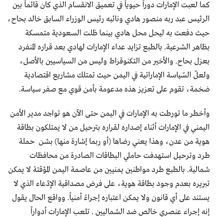
كما لعبت الإمارات دوراً حيوياً في تعميق الانقسام الذي كان قائماً بين
الرئيس عبد ربه منصور هادي ونائبه رئيس الوزراء السابق خالد بحاح،
حيث دفعت به ليحل محل هادي بينما ظلت السعودية متمسكة
بظاهر الشرعية. بالطبع تزايد عداء الإمارات لهادي بعد قراره المنفرد
بعزل بحاح. والأخير من التكنوقراط وليس من السياسيين بالأصل،
ولعلّ السّياسة الإماراتية في اليمن حيث تمتلك مشاريع اقتصادية
ضخمة، تقوم على تعزيز هذه مدعومة بأمن قوي مع صفر سياسة.
وأخطر ما تورطت به الإمارات في اليمن حتى الآن هو تواجد مدير الأمن
اليمني في الإمارات أثناء إصداره لقراره بترحيل من لا يمتلكون بطاقة
هوية من عدن، وهذا يعني رضاها (أو ربما إشارة منها) بشن حملة
طرد وترحيل استهدفت حاملي البطاقات الصادرة من محافظات
شمالية. بالطبع طرد مواطنين يمنيين من عاصمة اليمن المؤقتة لا يمكن
تبريره بعدم وجود بطاقة هوية، على فرض مصداقية الإدّعاء الذي لا
يستند على أي قانون ولا يمكن اعتباره إجراءً أمنياً. وواقع الحال يقول
إنه إجراء عنصري خالص ضد الشماليين . تلعب الإمارات أدواراً