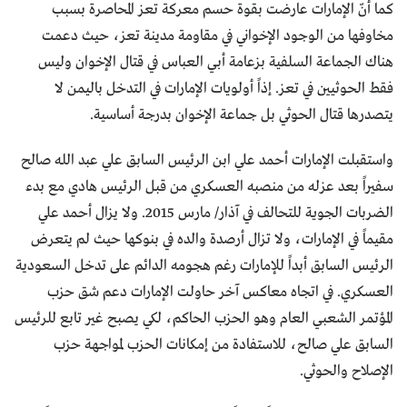
كما أنّ الإمارات عارضت بقوة حسم معركة تعز المحاصرة بسبب
مخاوفها من الوجود الإخواني في مقاومة مدينة تعز، حيث دعمت
هناك الجماعة السلفية بزعامة أبي العباس في قتال الإخوان وليس
فقط الحوثيين في تعز. إذاً أولويات الإمارات في التدخل باليمن لا
يتصدرها قتال الحوثي بل جماعة الإخوان بدرجة أساسية.
واستقبلت الإمارات أحمد علي ابن الرئيس السابق علي عبد الله صالح
سفيراً بعد عزله من منصبه العسكري من قبل الرئيس هادي مع بدء
الضربات الجوية للتحالف في آذار/ مارس 2015. ولا يزال أحمد علي
مقيماً في الإمارات، ولا تزال أرصدة والده في بنوكها حيث لم يتعرض
الرئيس السابق أبداً للإمارات رغم هجومه الدائم على تدخل السعودية
العسكري. في اتجاه معاكس آخر حاولت الإمارات دعم شق حزب
المؤتمر الشعبي العام وهو الحزب الحاكم، لكي يصبح غير تابع للرئيس
السابق علي صالح، للاستفادة من إمكانات الحزب لمواجهة حزب
الإصلاح والحوثي.