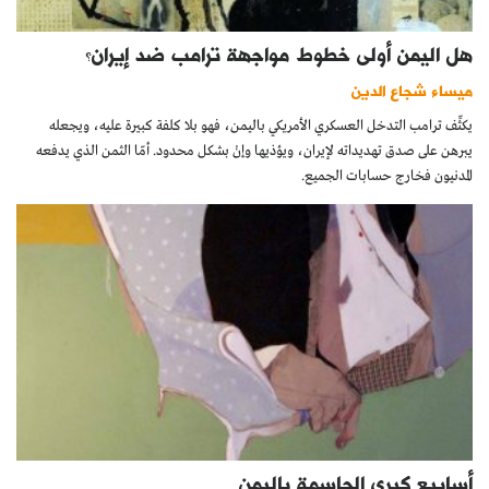
هل اليمن أولى خطوط مواجهة ترامب ضد إيران؟
ميساء شجاع الدين
يكثِّف ترامب التدخل العسكري الأمريكي باليمن، فهو بلا كلفة كبيرة عليه، ويجعله
يبرهن على صدق تهديداته لإيران، ويؤذيها وإنْ بشكل محدود. أمّا الثمن الذي يدفعه
المدنيون فخارج حسابات الجميع.
أسابيع كيري الحاسمة باليمن