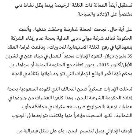
تستقبل أيضاً العمالة ذات الكلفة الرخيصة بينما يظل نشاط دبي
مقتصراً على الإعلام والسياحة.
على أية حال، نجحت الحملة المعارضة وحققت هدفها، وألغت
الحكومة تعاقد شركة موانيء دبي العالمية بحجة عدم إيفاء الشركة
بتعهداتها في رفع الكلفة الاستيعابية للحاويات، ودفعت غرامة العقد
35 مليون دولار. لتعود الإمارات مجدداً للعمل في ميناء عدن في تشرين
الأول/أكتوبر 2015، بدون تعاقد مع الحكومة اليمنية أو سواها، بل
بحكم قوّة الأمر الواقع للإمارات التي تتواجد قواتها بكثافة في المدينة.
تدخلت الإمارات عسكرياً ضمن التحالف الذي تقوده السعودية بحجة
إعادة الحكومة الشرعية لليمن، وهذا كلفها العشرات من جنودها في
عمليات نوعية بالصواريخ ضربت معسكرات في محافظة مأرب
الشمالية، لكنها انسحبت مؤخراً منها واكتفت بتواجدها في الجنوب.
الموقف الإماراتي يميل لتقسيم اليمن، ولو على شكل فيدرالية من