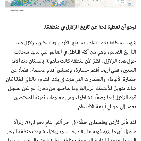
نرجو أن تعطينا لمحة عن تاريخ الزلازل في منطقتنا.
شهدت منطقة بلاد الشام، بما فيها الأردن وفلسطين، زلازل منذ
التاريخ القديم، وهي من أكثر المناطق في العالم التي لديها سجلات
حول هذه الزلازل، نظرًا لأن المنطقة كانت مأهولة بالسكان منذ آلاف
السنين، ففي أريحا أقدم حضارة، ودمشق أقدم عاصمة، فضلًا عن
حضارة الأنباط، والحضارات التي مرّت في بلاد الشام، بالتالي لطالما كان
هناك تدوينٌ للأنشطة الزلزالية وما صاحبها من دمار؛ لم تكن تسجّل
قوة الزلازل إنما وصفٌ لنشاطها، وهي معلومات ثمينة للمختصين
تعود إلى حوالي أربعة آلاف عام.
لقد تأثر الأردن وفلسطين -مثلًا- في آخر ألفي عامٍ بحوالي 70 زلزالًا
مدمرًا، أي ما يزيد قوته على 6 درجات. وتاريخيًا، شهدت منطقة البحر
الميت والحدود اللبنانية السورية ومناطق أنطاكية وشمال غربي سوريا