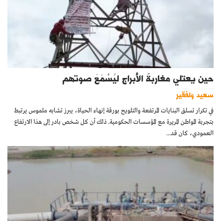
حين يعتلي مغاربةٌ الأبراج ليُسْمَعَ صوتهم
سعيد ولفقير
في تكرار تسلق البنايات المرتفعة والتلويح بورقة إنهاء الحياة، يبرز تشابه ملموس يرتبط
بتجربة المواطن المريرة مع المؤسسات الحكومية. ذلك أن كل شخص بادر إلى هذا الارتفاع
العمودي، كان قد...