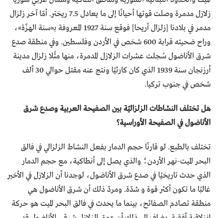
زلازل مدمرة وصلت قوتها أحيانًا إلى ما يعادل 7.5 ريختر. أمّا آخر زلزال
مدمر في بلادنا [زلزال أريحا] فوقع سنة 1927 المعروفة بـ«سنة الهزّة»،
وراح ضحيته قرابة 600 شخص في الأردن وفلسطين. وفي منطقة صدع
شرق الأناضول سُجلت عشرات الزلازل المدمرة، منها مثًلا زلزال مدينة
أرزنجان سنة 1939 الذي كان كارثيًا ونتج عنه مقتل حوالي 30 ألف
شخص في جنوب تركيا.
هل تختلف النشاطات الزلزاليّة بين الصفيحة العربية وصدع شرق
الأناضول في الصفيحة الأوراسية؟
تختلف بالطبع. لو قارنّا حجم الدمار بفعل النشاط الزلزالي في فالق
البحر الميت-نهر الأردن؛ والذي يصل إلى أنطاكية، مع حجم الدمار
الذي حدث تاريخيًا في صدع شرق الأناضول، لوجدنا أن الزلازل في الأخير
غالبًا ما تكون أكثر قوة و شدّة. ومردّ ذلك أن شرق الأناضول هي
منطقة تصادم الصفائح، بينما ما يحدث في فالق البحر الميت هو حركة
انزلاقية أفقية. يضاف إلى ذلك أن عمق الزلازل شرقي الأناضول قد