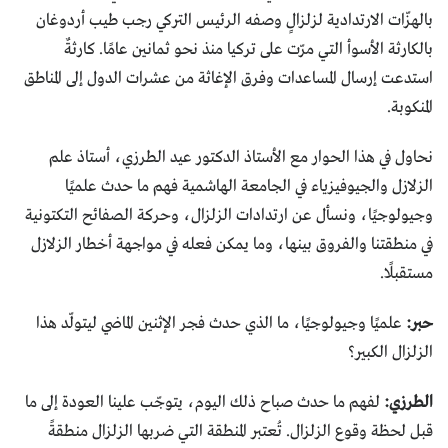
بالهزّات الارتدادية لزلزالٍ وصفه الرئيس التركي رجب طيب أردوغان
بالكارثة الأسوأ التي مرّت على تركيا منذ نحو ثمانين عامًا. كارثةٌ
استدعت إرسال المساعدات وفرق الإغاثة من عشرات الدول إلى المناطق
المنكوبة.
نحاول في هذا الحوار مع الأستاذ الدكتور عيد الطرزي، أستاذ علم
الزلازل والجيوفيزياء في الجامعة الهاشمية فهم ما حدث علميًا
وجيولوجيًا، ونسأل عن ارتدادات الزلزال، وحركة الصفائح التكتونية
في منطقتنا والفروق بينها، وما يمكن فعله في مواجهة أخطار الزلازل
مستقبلًا.
حبر:
علميًا وجيولوجيًا، ما الذي حدث فجر الإثنين الماضي ليتولّد هذا
الزلزال الكبير؟
الطرزي:
لفهم ما حدث صباح ذلك اليوم، يتوجّب علينا العودة إلى ما
قبل لحظة وقوع الزلزال. تُعتبر المنطقة التي ضربها الزلزال منطقةً