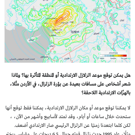
هل يمكن توقع موعد الزلازل الارتدادية أو المنطقة المتأثرة بها؟ ولماذا
شعر أشخاص على مسافات بعيدة عن بؤرة الزلزال، في الأردن مثًلا،
بالهزّات الارتدادية اللاحقة؟
لا يمكننا توقع موعد أو مكان الزلازل الارتدادية، يمكننا فقط توقع أنها
ستحدث خلال ساعات أو أيام، وقد تمتد لأسابيع وأشهر من الآن، ،
لكن كلما ابتعدنا زمنيًا عن الزلزال الرئيسي صار الارتدادي أضعف.
مثلًا، عام 1995 حدث زلزال قوته حوالي 6.5 درجات على مقياس ريختر