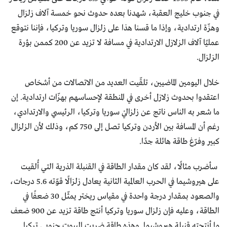
في جنوب خليج العقبة، شهدنا بعده حدوث نحو خمسة آلاف زلزال
وهزّة ارتدادية، وإذا ما قسنا هذا على زلزال سوريا وتركيا، فإننا نتوقع
عمليًا آلاف الزلازل الارتدادية في مسافة لا تزيد عن 200 كممن بؤرة
الزلزال.
خلال اليومين الماضيين، تلقّيت العديد من الاتصالات من أشخاص
اعتقدوا بحدوث زلازل أخرى في المنطقة لإحساسهم بهزّات ارتدادية. إن
ما شعر به الناس ناتج عن زلزاليْ سوريا وتركيا، الرئيسي والارتدادي،
رغم أن المسافة بين الأردن وتركيا تصل إلى 750 كم، وذلك لأن الزلزال
كبير وفرّغ طاقة هائلة جدًا.
سأضرب مثالًا، لقد كان مقدار الطاقة في القنبلة الذرية التي أُلقيت
على هيروشيما في الحرب العالمية الثانية يعادل زلزالًا قوّته 5.6 درجات،
والصعود بمقدار درجة واحدة في مقياس ريختر يمثّل 30 ضعفًا في
الطاقة، وعليه فإن زلزال سوريا وتركيا أنتج طاقة تزيد عن 900 ضعف
ما أنتجته قنبلة هيروشيما. وهذه طاقة ضربت البيوت جنوبي تركيا