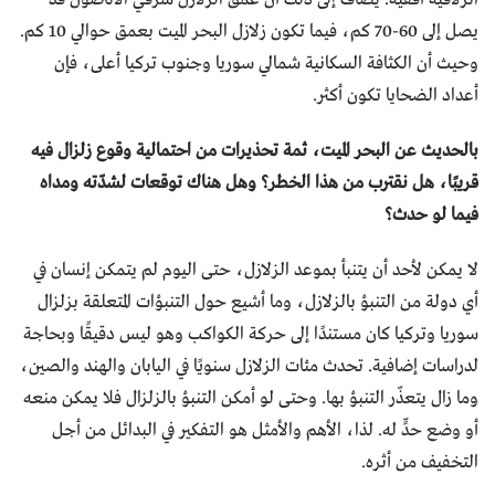
يصل إلى 60-70 كم، فيما تكون زلازل البحر الميت بعمق حوالي 10 كم.
وحيث أن الكثافة السكانية شمالي سوريا وجنوب تركيا أعلى، فإن
أعداد الضحايا تكون أكثر.
بالحديث عن البحر الميت، ثمة تحذيرات من احتمالية وقوع زلزال فيه
قريبًا، هل نقترب من هذا الخطر؟ وهل هناك توقعات لشدّته ومداه
فيما لو حدث؟
لا يمكن لأحد أن يتنبأ بموعد الزلازل، حتى اليوم لم يتمكن إنسان في
أي دولة من التنبؤ بالزلازل، وما أشيع حول التنبؤات المتعلقة بزلزال
سوريا وتركيا كان مستندًا إلى حركة الكواكب وهو ليس دقيقًا وبحاجة
لدراسات إضافية. تحدث مئات الزلازل سنويًا في اليابان والهند والصين،
وما زال يتعذّر التنبؤ بها. وحتى لو أمكن التنبؤ بالزلزال فلا يمكن منعه
أو وضع حدٍّ له. لذا، الأهم والأمثل هو التفكير في البدائل من أجل
التخفيف من أثره.