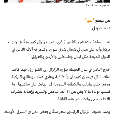
تصميم محمد شحادة
عن موقع
"حبر"
دانة جبريل
عند الساعة 4:17 فجر الاثنين الماضي، ضرب زلزال كبير مدنًا في جنوب
تركيا وأثر على مدن في شمال شرق سوريا وشعر به آلاف الناس في
الدول المحيطة مثل لبنان وفلسطين والأردن والعراق.
خرج الناس في المدن المحيطة ببؤرة الزلزال إلى الشوارع، فيما كانت
مئات المباني في مدن كهرمان وأنطاكية وغازي عنتاب وهاتاي التركية
ومدن حلب وإدلب واللاذقية السورية قد انهارت على ساكنيها، ما
تسبب بوفاة ما لا يقل عن 11 ألف شخص وتشريد وإصابة عشرات
الآلاف، حتى وقت نشر هذه المقابلة.
ومنذ حدوث الزلزال الرئيسي شعرَ سكّان بعض المدن في الشرق الأوسط