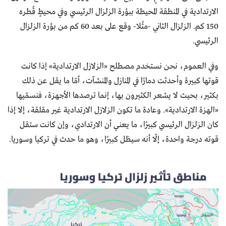
الارتدادية في المنطقة المحيطة ببؤرة الزلزال الرئيسي وفي محيطٍ قُطره
150 كم. الزلزال الثاني -مثًلا- وقع على بعد 60 كم من بؤرة الزلزال
الرئيسي.
وفي العموم، نحن نستخدم مصطلح «الزلازل الارتدادية» إذا كانت
قوتها كبيرة وأحدثت دمارًا في المنازل والمنشآت، أمّا ما يقل عن ذلك
بكثير، بحيث لا يشعر الكثيرون بها، إنما ترصدها الأجهزة، فنسمّيها
«الهزة الارتدادية». وعادة ما تكون الزلازل الارتدادية غير مقلقة، إلا إذا
كان الزلزال الرئيسي كبيرًا، ما يعني أن الارتدادي، وإن كانت ستقل
قوته درجة واحدة، إلّا أنه سيظل كبيرًا، وهو ما حدث في تركيا وسوريا.