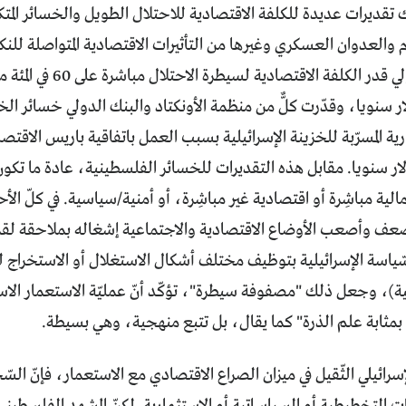
تقديرات عديدة للكلفة الاقتصادية للاحتلال الطويل والخسائر المتكرر
م والعدوان العسكري وغيرها من التأثيرات الاقتصادية المتواصلة للنك
فإن البنك الدولي قدر الك
ار دولار سنويا، وقدّرت كلٌّ من منظمة الأونكتاد والبنك الدولي خسائر ا
ارية المسرّبة للخزينة الإسرائيلية بسبب العمل باتفاقية باريس الاقت
ار سنويا. مقابل هذه التقديرات للخسائر الفلسطينية، عادة ما تك
مالية مباشِرة أو اقتصادية غير مباشِرة، أو أمنية/سياسية. في كلّ ال
عف وأصعب الأوضاع الاقتصادية والاجتماعية إشغاله بملاحقة لقم
سّياسة الإسرائيلية بتوظيف مختلف أشكال الاستغلال أو الاستخراج ل
لية)، وجعل ذلك "مصفوفة سيطرة"، تؤكّد أنّ عمليّة الاستعمار الا
 بمثابة علم الذرة" كما يقال، بل تتبع منهجية، وهي بسيطة.
إسرائيلي الثّقيل في ميزان الصراع الاقتصادي مع الاستعمار، فإنّ ال