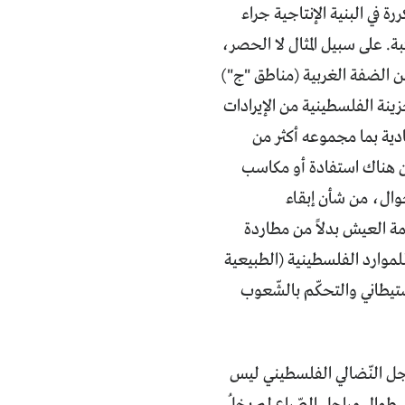
ة في البنية الإنتاجية جراء
بة. على سبيل المثال لا الحصر،
لفة الاقتصادية لسيطرة الاحتلال مباشرة على 60 في المئة من الضفة الغربية (مناطق "ج")
لخزينة الفلسطينية من الإيرادات
صادية بما مجموعه أكثر من
ون هناك استفادة أو مكاسب
أحوال، من شأن إبقاء
ة العيش بدلاً من مطاردة
لموارد الفلسطينية (الطبيعية
ستيطاني والتحكّم بالشّعوب
سّجل النّضالي الفلسطيني ليس