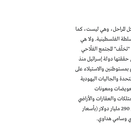
ي كل المراحل، وهي ليست، كما
سلطة الفلسطينية. ولا هي
"تخلّف" المجتمع الفلّاحي
 حققتها دولة إسرائيل منذ
 بمستوطنين والاستيلاء على
المتحدة والجاليات اليهودية
ل تعويضات ومعونات
متلكات والعقارات والأراضي
الفلسطينية الّتي استولت عليها إسرائيل عام 1948 (دون الخسائر البشرية) بحوالي 290 مليار دولار (بأسعار