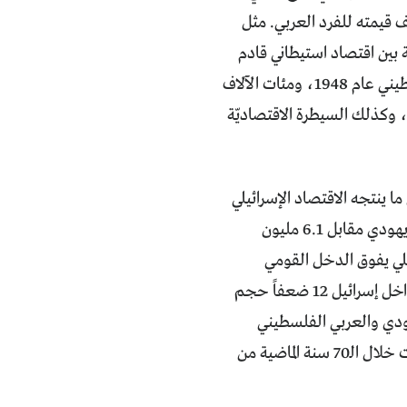
 قيمته للفرد العربي. مثل
بين اقتصاد استيطاني قادم
من خلفية أوروبية صناعية واقتصاد ريفي ما بعد إقطاعي. بعد طرد 700 ألف فلسطيني عام 1948، ومئات الآلاف
 فلسطين، وكذلك السيطرة الاقتصاديّة
ا ينتجه الاقتصاد الإسرائيلي
اليهودي بحلول عام 2014، يظهر أنّه رغم بلوغ التّوازن السّكاني تقريبا (6.4 مليون يهودي مقابل 6.1 مليون
ئيلي يفوق الدخل القومي
الفلسطيني للأرض المحتلة عام 1967 بحوالي 18 ضعفاً. ويفوق الاقتصاد اليهودي داخل إسرائيل 12 ضعفاً حجم
يهودي والعربي الفلسطيني
(باحتساب جميع الفلسطينيين في الأرض المحتلّة في 1967 وداخل إسرائيل) فقد زادت خلال الـ70 سنة الماضية من