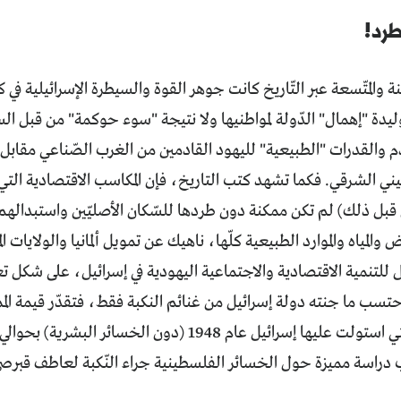
طرد!
منة والمتّسعة عبر التّاريخ كانت جوهر القوة والسيطرة الإسرائيلية ف
ليدة "إهمال" الدّولة لمواطنيها ولا نتيجة "سوء حوكمة" من قبل ال
دم والقدرات "الطبيعية" لليهود القادمين من الغرب الصّناعي مقابل 
ني الشرقي. فكما تشهد كتب التاريخ، فإن المكاسب الاقتصادية التي
 قبل ذلك) لم تكن ممكنة دون طردها للسّكان الأصليّين واستبدالهم
ض والمياه والموارد الطبيعية كلّها، ناهيك عن تمويل ألمانيا والولايات 
واصل للتنمية الاقتصادية والاجتماعية اليهودية في إسرائيل، على شك
احتسب ما جنته دولة إسرائيل من غنائم النكبة فقط، فتقدّر قيمة الم