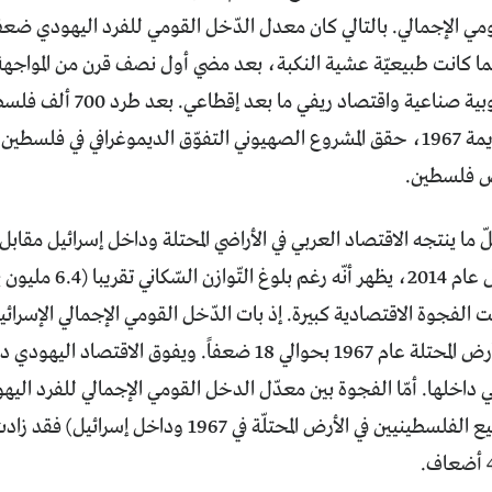
مي الإجمالي. بالتالي كان معدل الدّخل القومي للفرد اليهودي ضعف
ا كانت طبيعيّة عشية النكبة، بعد مضي أول نصف قرن من المواجهة 
الآخرين مع هزيمة 1967، حقق المشروع الصهيوني التفوّق الديموغرافي في
رض فلسطين.
ما ينتجه الاقتصاد العربي في الأراضي المحتلة وداخل إسرائيل مقابل م
ت الفجوة الاقتصادية كبيرة. إذ بات الدّخل القومي الإجمالي الإسرا
ي داخلها. أمّا الفجوة بين معدّل الدخل القومي الإجمالي للفرد ال