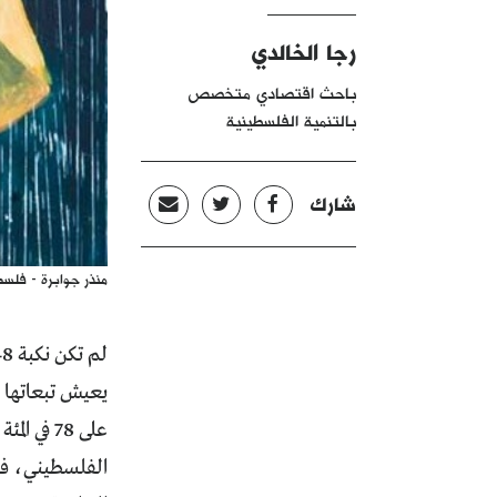
رجا الخالدي
باحث اقتصادي متخصص
بالتنمية الفلسطينية
شارك
منذر جوابرة - فلس
يعيش تبعاتها ي
على 78 
الفلسطيني، فإن