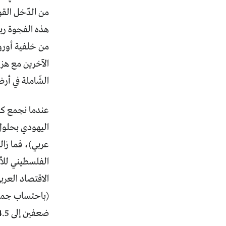
من الدّخل القو
هذه الفجوة ربم
الشّاملة في أ
عندما نجمع كلّ 
عربي)، فما زال
الاقتصاد العرب
ضعفين إلى 4.5 أضعاف.