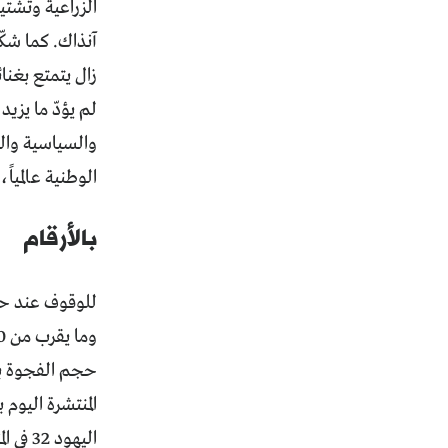
الزراعية وتشتي
آنذاك. كما شكّل
زال يتمتع بغنائ
لم يؤدّ ما يزي
والسياسية والد
الوطنية عالميا
بالأرقام
للوقوف عند حقي