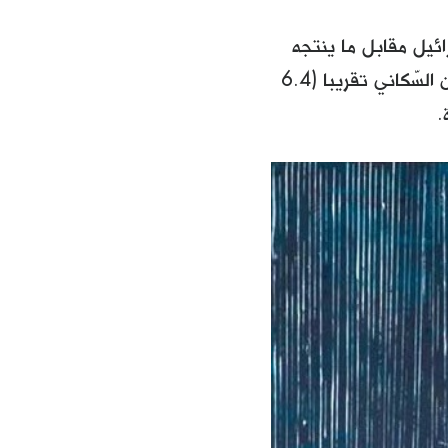
ائيل مقابل ما ينتجه
الاقتصاد الإسرائيلي اليهودي بحلول عام 2014، يظهر أنّه رغم بلوغ التّوازن السّكاني تقريبا (6.4