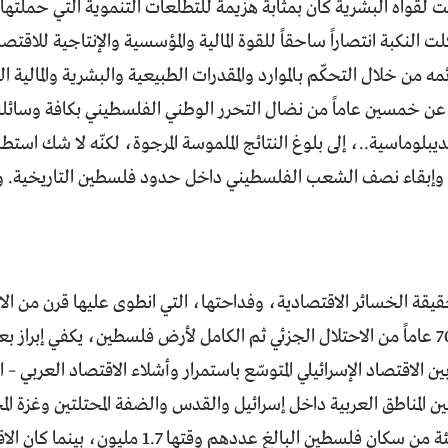
ت لقواه البشرية كان بمثابة هزيمة للتطلعات التنموية التي حملتها
ت النكبة انتصاراً ساحقاً للقوة المالية والمؤسسية والإنتاجية للاقت
مه من خلال التحكّم بالموارد والمقدرات الطبيعية والبشرية والمالية 
د عن خمسين عاماً من نضال التحرر الوطني الفلسطيني بكافة وسائله
يبلوماسية..، إلى بلوغ النتائج الملموسة المرجوة، لكنّه لا شك استط
ً، وإبقاء نصف الشعب الفلسطيني داخل حدود فلسطين التاريخية. وه
قة الخسائر الاقتصادية، وفداحتها، التي انطوى عليها قرن من الا
وما يقرب من 70 عاماً من الاحتلال الجزئي ثم الكامل لأرض فلسطين، يكفي إب