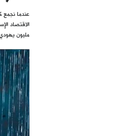
عندما نجمع كل
مليون يهودي مقابل 6.1 مليون عربي)، فما زالت