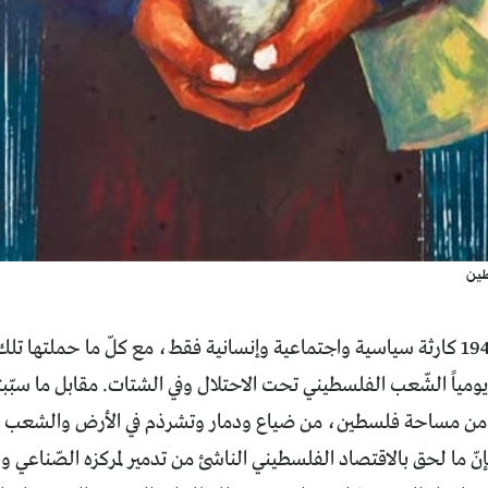
طين
لم تكن نكبة 1948 كارثة سياسية واجتماعية وإنسانية فقط، مع كلّ ما حملتها
ومياً الشّعب الفلسطيني تحت الاحتلال وفي الشتات. مقابل ما سبّبته 
في المئة من مساحة فلسطين، من ضياع ودمار وتشرذم في الأرض والشعب
ّ ما لحق بالاقتصاد الفلسطيني الناشئ من تدمير لمركزه الصّناعي و