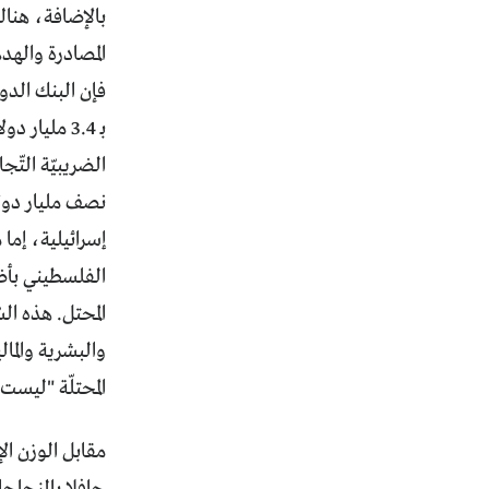
بالإضافة، هناك 
المصادرة والهد
بـ 3.4 ملي
الضريبيّة التّج
نصف مليار دول
إسرائيلية، إما 
الفلسطيني بأض
المحتل. هذه ال
والبشرية والما
المحتلّة "ليست
مقابل الوزن ال