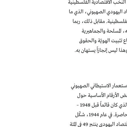
 النخب الاقتصادية الفلسطينية
صاد اليهودي الصهيوني، الذي ما
الفلسطينية. مقابل ذلك، ربما
، المسلحة والجماهيرية
اع تثبيت الهويّة والحقوق
ذا ليس إنجازاً يستهان به.
ستعمار الاستيطاني الصهيوني
راز بعض الأرقام الأساسية حول
حجم الفجوة بين الاقتصاد الإسرائيلي المتوسّع باستمرار وأشلاء الاقتصاد العربي – الذي كان قائماً قبل 1948 –
المنتشرة اليوم بين المناطق العربية داخل إسرائيل والقدس والضفة المحتلتين وغزة المحاصرة. في عام 1944، شكّل
اليهود 32 في المئة من سكان فلسطين البالغ عددهم وقتها 1.7 مليون، بينما كان الاقتصاد اليهودي ينتج 49 في المئة