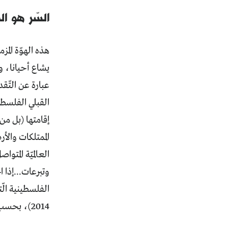
السّر هو ال
هذه الهوّة المز
يشاع أحيانا، و
عبارة عن التّق
القبلي الفلسطي
إقامتها (بل من
الممتلكات والأر
العالميّة المت
وتبرعات...إذا 
2014)، بحسب دراسة مميزة حول الخسائر الفلسطينية جراء النّكبة لعاطف قبرصي وسامي هداوي.