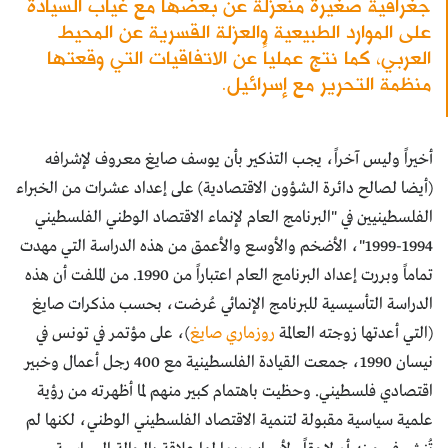
جغرافية صغيرة منعزلة عن بعضها مع غياب السيادة
على الموارد الطبيعية والعزلة القسرية عن المحيط
العربي، كما نتج عملياً عن الاتفاقيات التي وقعتها
منظمة التحرير مع إسرائيل.
أخيراً وليس آخراً، يجب التذكير بأن يوسف صايغ معروف لإشرافه
(أيضا لصالح دائرة الشؤون الاقتصادية) على إعداد عشرات من الخبراء
الفلسطينيين في "البرنامج العام لإنماء الاقتصاد الوطني الفلسطيني
1994-1999"، الأضخم والأوسع والأعمق من هذه الدراسة التي مهدت
تماماً وبررت إعداد البرنامج العام اعتباراً من 1990. من الملفت أن هذه
الدراسة التأسيسية للبرنامج الإنمائي عُرضت، بحسب مذكرات صايغ
(التي أعدتها زوجته العالمة
روزماري صايغ
)، على مؤتمر في تونس في
نيسان 1990، جمعت القيادة الفلسطينية مع 400 رجل أعمال وخبير
اقتصادي فلسطيني. وحظيت باهتمام كبير منهم لما أظهرته من رؤية
علمية سياسية مقبولة لتنمية الاقتصاد الفلسطيني الوطني، لكنها لم