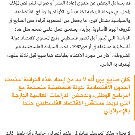
قد يتساءل البعض عن جدوى إعادة النشر أو صواب نشر نص لمؤلف
راحل، في مرحلة تاريخية تختلف فيها الأرقام والوقائع الاقتصادية
والسياسية بشكل كبير، ما يجعل من الصعوبة قراءة نص الصايغ في
ظروف اليوم المأساوية. برأينا، يستحق عمل علمي ضخم مثل هذه
الدراسة التي تُبلوِر أول تصور فلسطيني رفيع المستوى لاقتصاد دولة
فلسطينية مستقلة في أراضي1967، تحت السيادة الفلسطينية غير
المشروطة، أكثر من مجرد الاكتفاء بطباعته كما صيغ قبل ثلاثة عقود،
ليعرف به الناس.
كان صايغ يرى أنه لا بد من إعداد هذه الدراسة لتثبيت
الجدوى الاقتصادية لدولة فلسطينية منسجمة مع
البرنامج الوطني، ولدحض الدراسات العالمية الدارجة
التي تربط مستقبل الاقتصاد الفلسطيني حتماً
بالإسرائيلي.
لا يحتاج مفكر كيوسف صايغ لمن يقدم أعماله، خاصة وأنه يفعل ذلك