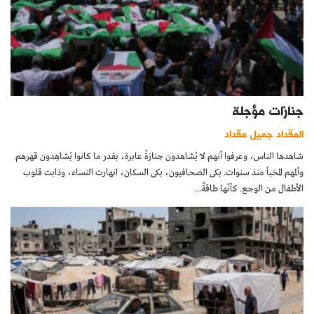
جنازات مؤجلة
المقداد جميل مقداد
شاهدها الناس، وعرفوا أنهم لا يُشاهدون جنازةً عابرة، بقدر ما كانوا يُشاهِدون قهرهم
وألمهم المخبأ منذ سنوات. بكى الصحافيون، بكى السكان، انهارت النساء، وذابت قلوب
الأطفال من الوجع. كأنّها طاقةٌ...