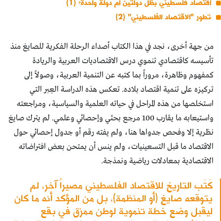
اقتصاد فلسطيني بظل دولتين أم دولة واحدة؟ (1)
تطور "الاقتصاد الفلسطيني" (2)
من جهة أخرى، نجد في هذا الكتاب أصداء الرحلة الفكرية للصايغ منذ
تأسيسه كاقتصادي تنموي درس الاقتصاديات العربية والريادة
كمفهوم وظاهرة، مروراً بما كتبه عن التنمية العربية، وصولاً إلى
تركيزه على تنمية اقتصاد بلاده. تعكس هذه الدراسة العِبر التي
استخلصها من هذه المراحل في حياته العلمية والسياسية، ومراجعته
واستيعابه ما يقارب 100 مرجع بحثي وإحصائي وعلمي. لم يترك صايغ
نظرية إلا وفحص جدواها هنا، ولم يفته رقم أو جدول إحصائي حول
الاقتصاد ما قبل التسعينيات، ولم ينس أن يمتحن بعض افتراضاته
الاقتصادية بمعادلات رياضية ونمذجة.
كَتَب التاريخ للاقتصاد الفلسطيني مصيراً آخر، لم
يتوقعه صايغ (أو المنظمة)، بل من المؤكد أنه ما كان
ليقبل وضع خطة تنموية لوطن ممزق في بقع