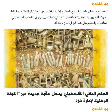
رجا الخالدي
استطاعت أعمال وليد الخالدي البحثية المبكرة الكشف عن الحقائق المتعلقة بمخطط
الحركة الصهيونية المسمّى "خطة دالِت"، التي هدفت إلى تهجير الشعب الفلسطيني
جماعياً... واستمر على هذا المنوال. كان رجلاً لا...
الحكم الذاتي الفلسطيني يدخل حقبة جديدة مع "اللجنة
الوطنية لإدارة غزة"
رجا الخالدي