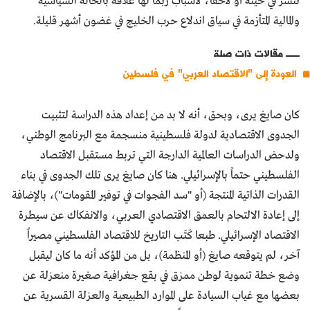
تُنشر في حينه أو لاحقاً، لأسباب ربما لها علاقة بالحالة السياسية
والمالية المتأزمة في سياق اندلاع حرب الخليج في غضون أشهر قليلة.
مقالات ذات صلة
العودة إلى "الاقتصاد العربي" في فلسطين
كان صايغ يرى، وبحق، أنه لا بد من إعداد هذه الدراسة لتثبيت
الجدوى الاقتصادية لدولة فلسطينية منسجمة مع البرنامج الوطني،
ولدحض الدراسات العالمية الدارجة التي تربط مستقبل الاقتصاد
الفلسطيني حتماً بالإسرائيلي. هنا كان صايغ يرى تلك الجدوى في بناء
القدرات الذاتية المنتجة (أو "سد الفجوات في توفير المقومات")، بالإضافة
إلى إعادة الالتحام بالعمق الاقتصادي العربي، والانفكاك عن سيطرة
الاقتصاد الإسرائيلي. طبعا كَتَب التاريخ للاقتصاد الفلسطيني مصيراً
آخر، لم يتوقعه صايغ (أو المنظمة)، بل من المؤكد أنه ما كان ليقبل
وضع خطة تنموية لوطن ممزق في بقع جغرافية صغيرة منعزلة عن
بعضها مع غياب السيادة على الموارد الطبيعية والعزلة القسرية عن