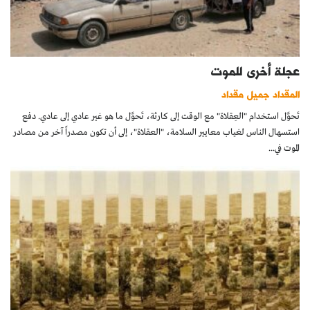
عجلة أخرى للموت
المقداد جميل مقداد
تَحوَّل استخدام "العِقلاة" مع الوقت إلى كارثة، تَحوَّل ما هو غير عادي إلى عادي. دفع
استسهال الناس لغياب معايير السلامة، "العقلاة"، إلى أن تكون مصدراً آخر من مصادر
الموت في...