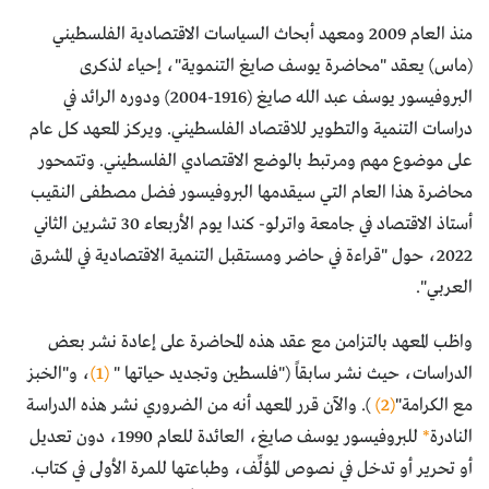
منذ العام 2009 ومعهد أبحاث السياسات الاقتصادية الفلسطيني
(ماس) يعقد "محاضرة يوسف صايغ التنموية"، إحياء لذكرى
البروفيسور يوسف عبد الله صايغ (1916-2004) ودوره الرائد في
دراسات التنمية والتطوير للاقتصاد الفلسطيني. ويركز المعهد كل عام
على موضوع مهم ومرتبط بالوضع الاقتصادي الفلسطيني. وتتمحور
محاضرة هذا العام التي سيقدمها البروفيسور فضل مصطفى النقيب
أستاذ الاقتصاد في جامعة واترلو- كندا يوم الأربعاء 30 تشرين الثاني
2022، حول "قراءة في حاضر ومستقبل التنمية الاقتصادية في المشرق
العربي".
واظب المعهد بالتزامن مع عقد هذه المحاضرة على إعادة نشر بعض
الدراسات، حيث نشر سابقاً ("فلسطين وتجديد حياتها "
(1)
، و"الخبز
مع الكرامة"
(2)
). والآن قرر المعهد أنه من الضروري نشر هذه الدراسة
النادرة
*
للبروفيسور يوسف صايغ، العائدة للعام 1990، دون تعديل
أو تحرير أو تدخل في نصوص المؤلِّف، وطباعتها للمرة الأولى في كتاب.