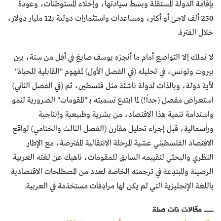
بإقامة الدولة المستقلة وبسط سيادتها، وإخلاء المستوطنات، وعودة
250 ألف لاجئ أو أكثر، ومساعدات واستثمارات دولية بـ12 مليار دولار،
خلال الفترة.
لا نملك إلا التواضع أمام ما أنجزه يوسف صايغ في أقل من سنة، بين
بيروت وتونس، في تحليله (في الفصل الأول) لمفهوم "القابلية للحياة"
لأية دولة، وبالذات لدولة ناشئة مثل فلسطين، ثم (في الفصل الثاني)
استعراض مفصل (جداً!) لما ابتدع تسميته بـ "المقومات" الضرورية لنمو
واستدامة تنمية هذا الاقتصاد، من بشرية وطبيعية وإنتاجية
ورأسمالية، قبل إجراء تحليل مقارن (الفصل الثالث والختامي) لواقع
الاقتصاد الفلسطيني عشية المرحلة الانتقالية المفترضة، مع الإطار
النظري والبحثي لتقييمه السابق للمقومات، ناهيك عن لغته العربية
الرصينة والمبتدِعة في ترجمته الخاصة لعدد من المصطلحات الاقتصادية
باللغة الإنجليزية التي لم يكن لها مرادِفات مستخدَمة في العربية.
مقالات ذات صلة