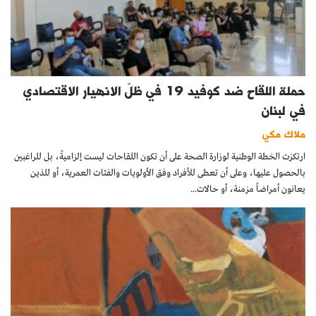
حملة اللقاح ضد كوفيد 19 في ظلّ الانهيار الاقتصادي
في لبنان
ملاك مكي
ارتكزت الخطة الوطنية لوزارة الصحة على أن تكون اللقاحات ليست إلزاميةً، بل للراغبين
بالحصول عليها، وعلى أن تعطى للأفراد وفق الأولويات والفئات العمرية، أو للذين
يعانون أمراضاً مزمنة، أو حالات...