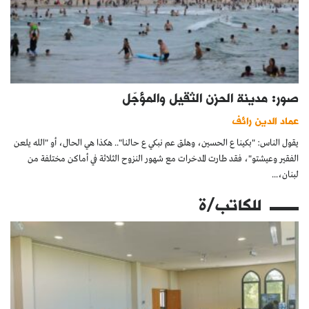
صور: مدينة الحزن الثقيل والمؤجّل
عماد الدين رائف
يقول الناس: "بكينا ع الحسين، وهلق عم نبكي ع حالنا".. هكذا هي الحال، أو "الله يلعن
الفقير وعيشتو"، فقد طارت المدخرات مع شهور النزوح الثلاثة في أماكن مختلفة من
لبنان،...
للكاتب/ة