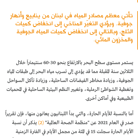
تأتي معظم مصادر المياه في لبنان من ينابيع وأنهار
جوفية. ويؤدي التغيّر المناخي إلى انخفاض كميات
الثلج، وبالتالي إلى انخفاض كميات المياه الجوفية
والمخزون المائي.
يستمر مستوى سطح البحر بالارتفاع بنحو 30-60 سنتيمتراَ خلال
الثلاثين سنة المقبلة مما قد يؤدي إلى تسرب مياه البحر إلى طبقات المياه
الجوفية، وزيادة مخاطر الفيضانات الساحلية، وزيادة تآكل السواحل
وتغطية الشواطئ الرملية، وتغيير النظم البيئية الساحلية في المحميات
الطبيعية وفي أماكن أخرى.
أما بالنسبة للأيام الحارة، والتي بدأ اللبنانيون يعانون منها، فإن تقريراً
صدر في العام 2021 عن "منظمة الصحة العالمية"
(2)
يذكر أن نسبة
الأيام الحارة سجلت 15 في المئة من مجمل الأيام في الفترة الزمنية