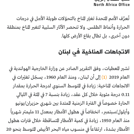
تُعرِّف الأمم المتحدة تغيّر المناخ بالتحوّلات طويلة الأجل في درجات
الحرارة وأنماط الطقس. ولا تنحصر الآثار السلبية لتغير المناخ بمنطقة
دون أخرى، بل تطال بقاع الأرض كلها.
الاتجاهات المناخية في لبنان
تشير المعطيات، وفق التقرير الصادر عن وزارة الخارجية الهولندية في
العام 2019
(1)
إلى أن لبنان، ومنذ العام 1960، يسجّل تغيّرات في
الاتجاهات المناخية: زيادة في المتوسط السنوي لدرجة الحرارة بمقدار
0.11 درجة مئوية خلال كل عقد، زيادة بنسبة 7 في المئة في الليالي
الحارة خصوصاً في الفترة الزمنية الممتدة بين شهري حزيران/يونيو
وأيلول/سبتمبر، انخفاضاً في هطول الأمطار بمعدل 11 مليمتر شهرياً
منذ العام 1950، زيادة في كمية الأمطار المتساقطة خلال فترات هطول
الأمطار بشدة، ارتفاعاً في منسوب مياه البحر الأبيض المتوسط بنحو 20