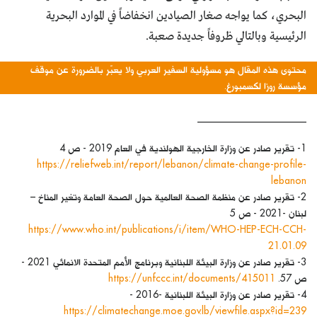
البحري، كما يواجه صغار الصيادين انخفاضاً في الموارد البحرية
الرئيسية وبالتالي ظروفاً جديدة صعبة.
محتوى هذه المقال هو مسؤولية السفير العربي ولا يعبّر بالضرورة عن موقف
مؤسسة روزا لكسمبورغ.
______________________
1- تقرير صادر عن وزارة الخارجية الهولندية في العام 2019 - ص 4
https://reliefweb.int/report/lebanon/climate-change-profile-
lebanon
2- تقرير صادر عن منظمة الصحة العالمية حول الصحة العامة وتغير المناخ –
لبنان -2021 - ص 5
https://www.who.int/publications/i/item/WHO-HEP-ECH-CCH-
21.01.09
3- تقرير صادر عن وزارة البيئة اللبنانية وبرنامج الأمم المتحدة الانمائي 2021 -
ص 57.
https://unfccc.int/documents/415011
4- تقرير صادر عن وزارة البيئة اللبنانية -2016 -
https://climatechange.moe.gov.lb/viewfile.aspx?id=239