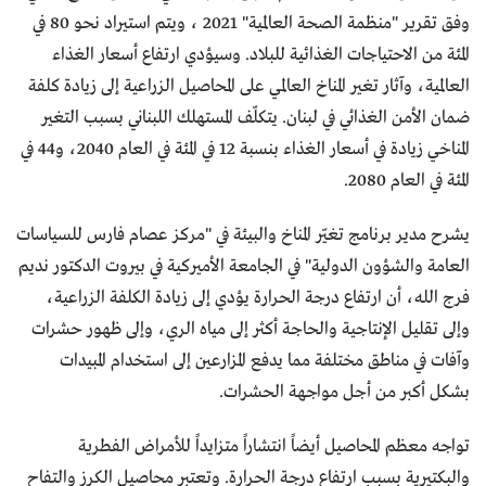
وفق تقرير "منظمة الصحة العالمية" 2021 ، ويتم استيراد نحو 80 في
المئة من الاحتياجات الغذائية للبلاد. وسيؤدي ارتفاع أسعار الغذاء
العالمية، وآثار تغير المناخ العالمي على المحاصيل الزراعية إلى زيادة كلفة
ضمان الأمن الغذائي في لبنان. يتكلّف المستهلك اللبناني بسبب التغير
المناخي زيادة في أسعار الغذاء بنسبة 12 في المئة في العام 2040، و44 في
المئة في العام 2080.
يشرح مدير برنامج تغيّر المناخ والبيئة في "مركز عصام فارس للسياسات
العامة والشؤون الدولية" في الجامعة الأميركية في بيروت الدكتور نديم
فرج الله، أن ارتفاع درجة الحرارة يؤدي إلى زيادة الكلفة الزراعية،
وإلى تقليل الإنتاجية والحاجة أكثر إلى مياه الري، وإلى ظهور حشرات
وآفات في مناطق مختلفة مما يدفع المزارعين إلى استخدام المبيدات
بشكل أكبر من أجل مواجهة الحشرات.
تواجه معظم المحاصيل أيضاً انتشاراً متزايداً للأمراض الفطرية
والبكتيرية بسبب ارتفاع درجة الحرارة. وتعتبر محاصيل الكرز والتفاح