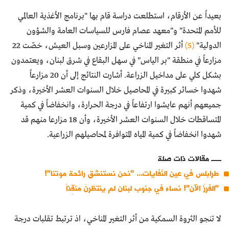
بعيداً عن الأرقام، استطلعت دراسة قام بها "برنامج الأغذية العالمي
للأمم المتحدة" و"معهد عصام فارس للسياسات العامة والشؤون
الدولية"
(5)
أثر التغير المناخي على المزارعين وسبل العيش، خصّت 22
مزارعاً في منطقة "بر الياس" في سهل البقاع في شرق لبنان، ويعتمدون
بشكل كلي على مداخيل الزراعة. أشارت النتائج إلى أن 20 مزارعاً
شهدوا خسائر كبيرة في المحاصيل خلال السنوات العشر الأخيرة، وذكر
جميعهم أنهم عايشوا ارتفاعاً في درجة الحرارة، وانخفاضاً في كمية
المتساقطات خلال السنوات العشر الأخيرة، وأن 18 مزارعا منهم قد
شهدوا انخفاضاً في كمية المياه المتوافرة لمحاصيلهم الزراعية.
مقالات ذات صلة
طرابلس في عين النّفايات... "نحن نستنشق رائحة موتنا"!
"الفرزُ الآن"! نساء في جنوب لبنان لم ينتظرنَ منقِذاً
لا تنجو الثروة السمكية من أثر التغير المناخي، اذ ترتبط تقلبات درجة