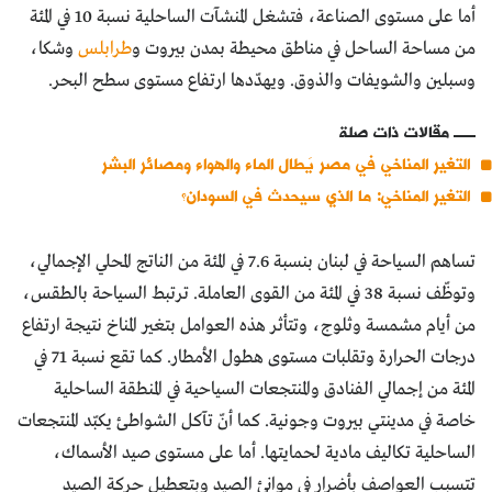
أما على مستوى الصناعة، فتشغل المنشآت الساحلية نسبة 10 في المئة
من مساحة الساحل في مناطق محيطة بمدن بيروت و
طرابلس
وشكا،
وسبلين والشويفات والذوق. ويهدّدها ارتفاع مستوى سطح البحر.
مقالات ذات صلة
التغير المناخي في مصر يَطال الماء والهواء ومصائر البشر
التغير المناخي: ما الذي سيحدث في السودان؟
تساهم السياحة في لبنان بنسبة 7.6 في المئة من الناتج المحلي الإجمالي،
وتوظّف نسبة 38 في المئة من القوى العاملة. ترتبط السياحة بالطقس،
من أيام مشمسة وثلوج، وتتأثر هذه العوامل بتغير المناخ نتيجة ارتفاع
درجات الحرارة وتقلبات مستوى هطول الأمطار. كما تقع نسبة 71 في
المئة من إجمالي الفنادق والمنتجعات السياحية في المنطقة الساحلية
خاصة في مدينتي بيروت وجونية. كما أنّ تآكل الشواطئ يكبّد المنتجعات
الساحلية تكاليف مادية لحمايتها. أما على مستوى صيد الأسماك،
تتسبب العواصف بأضرار في موانئ الصيد وبتعطيل حركة الصيد