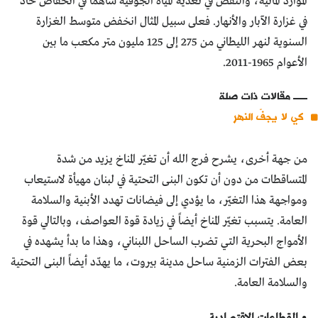
الموارد المائية، والنقص في تغذية المياه الجوفية ساهما في انخفاض حاد
في غزارة الآبار والأنهار. فعلى سبيل المثال انخفض متوسط الغزارة
السنوية لنهر الليطاني من 275 إلى 125 مليون متر مكعب ما بين
الأعوام 1965-2011.
مقالات ذات صلة
كي لا يجفّ النهر
من جهة أخرى، يشرح فرج الله أن تغيّر المناخ يزيد من شدة
المتساقطات من دون أن تكون البنى التحتية في لبنان مهيأة لاستيعاب
ومواجهة هذا التغيّر، ما يؤدي إلى فيضانات تهدد الأبنية والسلامة
العامة. يتسبب تغيّر المناخ أيضاً في زيادة قوة العواصف، وبالتالي قوة
الأمواج البحرية التي تضرب الساحل اللبناني، وهذا ما بدأ يشهده في
بعض الفترات الزمنية ساحل مدينة بيروت، ما يهدّد أيضاً البنى التحتية
والسلامة العامة.