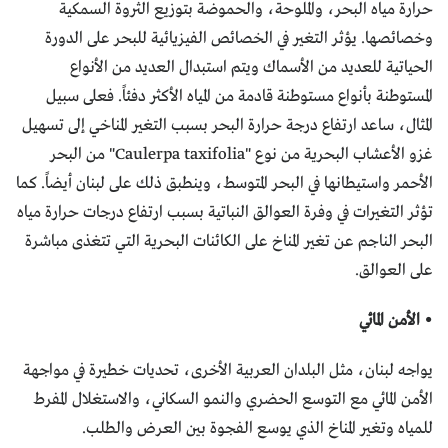
حرارة مياه البحر، والملوحة، والحموضة بتوزيع الثروة السمكية
وخصائصها. يؤثر التغير في الخصائص الفيزيائية للبحر على الدورة
الحياتية للعديد من الأسماك ويتم استبدال العديد من الأنواع
المستوطنة بأنواع مستوطنة قادمة من المياه الأكثر دفئاً. فعلى سبيل
المثال، ساعد ارتفاع درجة حرارة البحر بسبب التغير المناخي إلى تسهيل
غزو الأعشاب البحرية من نوع "Caulerpa taxifolia" من البحر
الأحمر واستيطانها في البحر المتوسط، وينطبق ذلك على لبنان أيضاً. كما
تؤثر التغيرات في وفرة العوالق النباتية بسبب ارتفاع درجات حرارة مياه
البحر الناجم عن تغير المناخ على الكائنات البحرية التي تتغذى مباشرة
على العوالق.
• الأمن المائي
يواجه لبنان، مثل البلدان العربية الأخرى، تحديات خطيرة في مواجهة
الأمن المائي مع التوسع الحضري والنمو السكاني، والاستغلال المفرط
للمياه وتغير المناخ الذي يوسع الفجوة بين العرض والطلب.