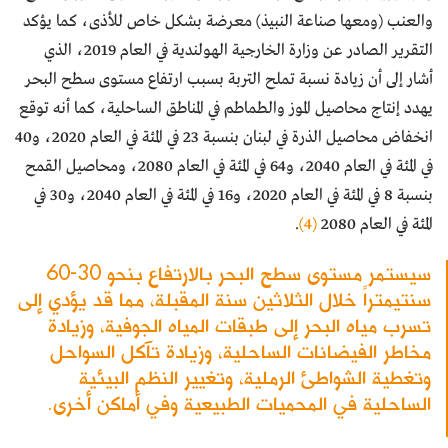
والعنب (ومعها صناعة النبيذ) معرضة بشكل خاص للأذى، كما يؤكد
التقرير الصادر عن وزارة الخارجية الهولندية في العام 2019، الذي
أشار إلى أن زيادة نسبة تملح التربة بسبب ارتفاع مستوى سطح البحر
يهدد إنتاج محاصيل الموز والطماطم في المناطق الساحلية، كما أنه توقع
انخفاض محاصيل الذرة في لبنان بنسبة 23 في المئة في العام 2020، و40
في المئة في العام 2040، و64 في المئة في العام 2080، ومحاصيل القمح
بنسبة 8 في المئة في العام 2020، و16 في المئة في العام 2040، و30 في
المئة في العام 2080
(4)
.
سيستمر مستوى سطح البحر بالارتفاع بنحو 30-60
سنتيمتراً خلال الثلاثين سنة المقبلة، مما قد يؤدي إلى
تسرب مياه البحر إلى طبقات المياه الجوفية، وزيادة
مخاطر الفيضانات الساحلية، وزيادة تآكل السواحل
وتغطية الشواطئ الرملية، وتغيير النظم البيئية
الساحلية في المحميات الطبيعية وفي أماكن أخرى.