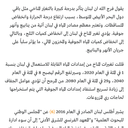
يقول فرج الله ان لبنان يتأثر بدرجة كبيرة بالتغيّر المناخي مثل باقي
دول البحر الأبيض المتوسط، بسبب ارتفاع درجة الحرارة وانخفاض
المتساقطات. وتعتبر معظم مصادر المياه في لبنان آتية من ينابيع وأنهر
جوفية. يؤدي تغير المناخ في لبنان إلى انخفاض كميات الثلج، وبالتالي
إلى انخفاض كميات المياه الجوفية والمخزون المائي، ما يؤثر سلباً على
جريان الأنهر والينابيع.
قللت تغيرات المناخ من إمدادات المياه القابلة للاستعمال في لبنان بنسبة
1 في المئة في العام 2020، وسيرتفع الرقم ليصبح 8 في المئة في العام
2040، و29 في المئة في العام 2080. من المرجح أن تؤدي عوامل الجفاف
إلى زيادة تسريع استنفاد إمدادات المياه الجوفية التي يتم استخراجها
لحاجات ري المزروعات.
يشير أطلس لبنان الصادر في العام 2016
(6)
عن "المجلس الوطني
للبحوث العلمية" و"المعهد الفرنسي للشرق الأدنى" إلى أن سوء ادارة