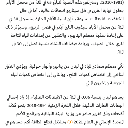
(1981-2010). وسترتفع هذه النسبة لتبلغ 65 في المئة من مجمل الأيام
بحلول نهاية القرن في ظل سيناريو انبعاثات عالية، أما في حال
انخفضت الانبعاثات بسرعة، فإن نسبة الأيام الحارة ستسجل 30 في
المئة من مجمل الأيام.سيذوب الثلج أبكر في فصل الربيع، وسيؤثر ذلك
على إعادة تغذية معظم الينابيع، والتقليل من إمدادات المياه المتاحة
للري خلال الصيف، وزيادة فيضانات الشتاء بنسبة تصل إلى 30 في
المئة.
تأتي معظم مصادر المياه في لبنان من ينابيع وأنهار جوفية. ويؤدي التغيّر
المناخي إلى انخفاض كميات الثلج، وبالتالي إلى انخفاض كميات المياه
الجوفية والمخزون المائي.
يساهم لبنان بنسبة 0.06 في المئة من الانبعاثات العالمية، إذ زاد إجمالي
انبعاثات الغازات الدفيئة خلال الفترة الزمنية 1994-2018 بنحو ثلاثة
أضعاف وفق تقرير صادر عن وزارة البيئة اللبنانية وبرنامج الأمم
المتحدة الإنمائي في العام 2021
(3)
ويشكل قطاع الطاقة أكبر مساهم في