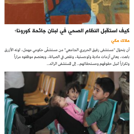
كيف استقبل النظام الصحي في لبنان جائحة كورونا؟
ملاك مكي
أن يتحوّل "مستشفى رفيق الحريري الجامعي" من مستشفًى حكومي مهمل، لونه الأزرق
باهت، يعاني أزمات مادية ولوجستية، ونقص في الصيانة، ويعتصم موظفوه مراراً
وتكراراً لنيل حقوقهم ومستحقاتهم... إلى المستشفى الرائد...