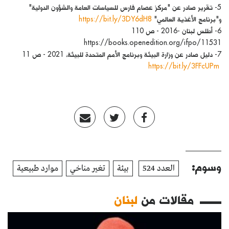
5- تقرير صادر عن "مركز عصام فارس للسياسات العامة والشؤون الدولية"
و"برنامج الأغذية العالمي"
https://bit.ly/3DY6dH8
6- أطلس لبنان -2016 - ص 110
https://books.openedition.org/ifpo/11531
7- دليل صادر عن وزارة البيئة وبرنامج الأمم المتحدة للبيئة، 2021 - ص 11
https://bit.ly/3FFcUPm
وسوم:
العدد 524
بيئة
تغير مناخي
موارد طبيعية
مقالات من
لبنان