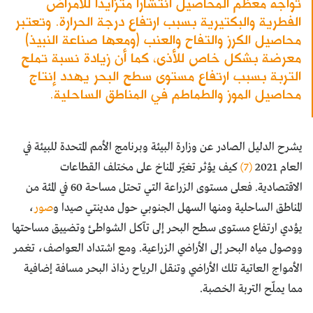
تواجه معظم المحاصيل انتشاراً متزايداً للأمراض
الفطرية والبكتيرية بسبب ارتفاع درجة الحرارة. وتعتبر
محاصيل الكرز والتفاح والعنب (ومعها صناعة النبيذ)
معرضة بشكل خاص للأذى، كما أن زيادة نسبة تملح
التربة بسبب ارتفاع مستوى سطح البحر يهدد إنتاج
محاصيل الموز والطماطم في المناطق الساحلية.
يشرح الدليل الصادر عن وزارة البيئة وبرنامج الأمم المتحدة للبيئة في
العام 2021
(7)
كيف يؤثر تغيّر المناخ على مختلف القطاعات
الاقتصادية. فعلى مستوى الزراعة التي تحتل مساحة 60 في المئة من
المناطق الساحلية ومنها السهل الجنوبي حول مدينتي صيدا و
صور
،
يؤدي ارتفاع مستوى سطح البحر إلى تآكل الشواطئ وتضييق مساحتها
ووصول مياه البحر إلى الأراضي الزراعية. ومع اشتداد العواصف، تغمر
الأمواج العاتية تلك الأراضي وتنقل الرياح رذاذ البحر مسافة إضافية
مما يملّح التربة الخصبة.