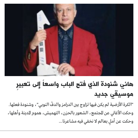
هاني شنودة الذي فتح الباب واسعاً إلى تعبيرٍ
موسيقي جديد
"الكرة الأرضية لم يكن فيها تزاوج بين الدرامز والدفّ النوبي"، وشنودة فعلها.
وحكت الأغاني عن المجتمع، الشعور بالحزن، التهميش، هموم المدينة وأهلها،
وحكت عن أملٍ بعالم لا نخفي فيه مشاعرنا...