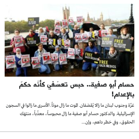
حسام أبو صفية.. حبس تعسّفي كأنّه حكمٌ
بالإعدام!
غزّة وجنوب لبنان ما زالا يُقصَفان. الموت ما زال موتاً. الأسرى ما زالوا في السجون
الإسرائيلية. والدكتور حسام أبو صفية ما زال محبوساً، معذّباً، منتهَك
الحقوق، وفي خطر داهم، وإن...