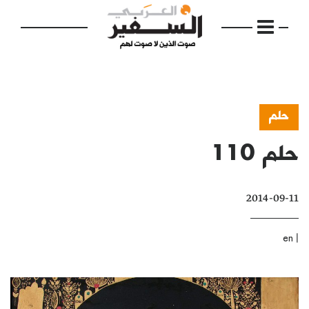
حلم
حلم 110
الرئيسية
مواضيع
2014-09-11
إفتتاحية
فكرة
|
en
دفاتر
بالصورة