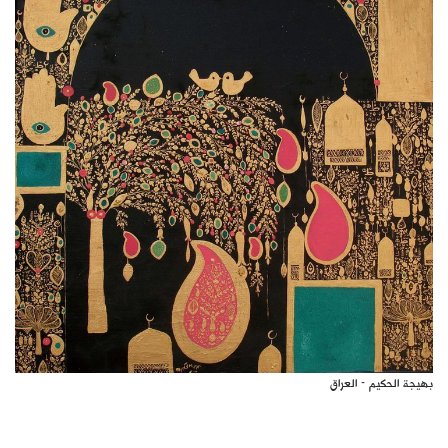
كتّابنا
الأرشيف
بهيجة الحكيم - العراق