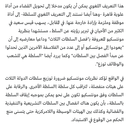
هذا التعريف اللغوي يمكن أن يكون مدخلا إلى تحويل القضاء من أداة
علوية قاهرة -وهنا أيضا نستند إلى التعريف اللغوي للسلطة- إلى أداة
موظفة وملزمة بإرادة خارجة عنها. في المقابل، يسهب قيس سعيد في
الكثير من الأحيان في تبرير رؤيته عن السلط، مستشهدا بنظرية
مونتسكيو المعروفة بـ"فصل السلطات الثلاث" وداعيا معارضيه إلى أن
"يعودوا إلى مونتسكيو أو إلى عدد من الفلاسفة الآخرين الذين تحدثوا
عن مبدأ الفصل بين السلطات" وكما يررد أيضا "السلطة هي للشعب
والوظائف توزع".
في الواقع تؤكد نظريات مونتسكيو ضرورة توزيع سلطات الدولة الثلاث
على هيئات منفصلة، لتراقب كل سلطة |السلطة الأخرى. والرقابة على
السلطات وفق مونتسكيو تكون على نحو يمكن بموجبه إيقاف السلطة
بالسلطة، بأن يكون هناك انفصال بين السلطات التشريعية والتنفيذية
والقضائية وكذلك بين الهيئات الوسيطة واللامركزية حتى يتسنى منع
الحكم من الوقوع في الاستبداد.