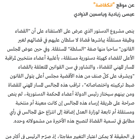
عن موقع
"انكفاضة"
عيسى زيادية وياسمين الذوادي
ينص مشروع الدستور الذي عرض على الاستفتاء على أن "القضاء
وظيفة مستقلّة يباشرها قضاة لا سلطان عليهم في قضائهم لغير
القانون" ساحبا منها صفة "السلطة" المستقلة. وفي حين عوض المجلس
الأعلى للقضاء كهيئة دستورية مستقلة، بأغلبية أعضاء منتخبين لمراقبة
المسار المهني للقضاة، والتشاور في سن القوانين المتعلقة بالقضاء
"ويشرف على كلّ صنف من هذه الأقضية مجلس أعلى يتولى القانون
ضبط تركيبته واختصاصاته"، تراقب هذه المجالس المسار المهني للقضاة
ومن بينهم سيختار رئيس الدولة أعضاء المحكمة الدستورية، لم ينص
صراحة على طريقة إرساء هذه المجالس إن كانت معينة أم منتخبة
ومستقلة أم تابعة لوزارة العدل إضافة إلى انتزاع حق المجالس في رأي
مطابق في تسمية القضاة لتصبح هذه الأخيرة من مشمولاته وحده.
في الحقيقة لا يمكن اعتبار التغيير مفاجئا، إذ صرّح الرئيس في أكثر من