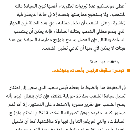
أعطى مونتسكيو عدة تبريرات لنظريته، أهمها كون السيادة ملك
للشعب، ولا يستطيع ممارستها بنفسه إلا في حالة الديمقراطية
المباشرة، وعلى الشعب أن يختار ممثليه، وفي هذه الحالة فإن الجهاز
الذي يضم ممثلي الشعب يمتلك السلطة، فإنه يمكن أن يغتصب
السيادة وبالتالي فإن الفصل يسمح بتوزيع ممارسة السيادة بين عدة
هيئات لا يمكن لأي منها أن تدعي تمثيل الشعب.
مقالات ذات صلة
تونس: سقوف الرئيس وأعمدته وخرائطه..
في الحقيقة هذا بالضبط ما يفعله قيس سعيد الذي سعى إلى احتكار
تمثيل سيادة الشعب منذ 25 جويلية 2021، فإن كان يتعلل اليوم بأنه
يمنح الشعب حق تقرير مصيره بالاستفتاء على الدستور، إلا أنه قدم
دستورا كتبه بمفرده ووفق تصوراته الشخصية لنظام الحكم وتوزيع
السلطات، والتي لم يقع التداول فيها ولا مناقشتها. كما أن تفعيل
العمل بالدستور المقترح لم يرتبط صراحة بضرورة التصويت عليه