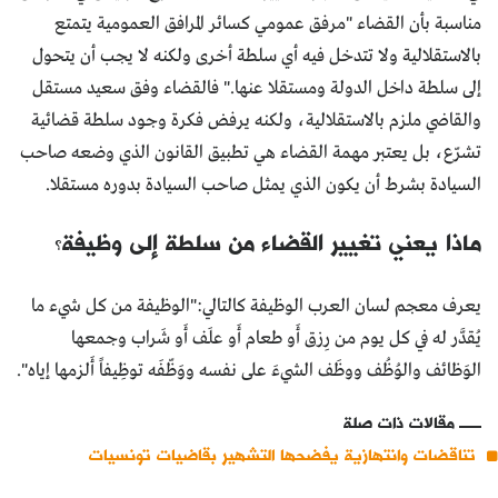
مناسبة بأن القضاء "مرفق عمومي كسائر المرافق العمومية يتمتع
بالاستقلالية ولا تتدخل فيه أي سلطة أخرى ولكنه لا يجب أن يتحول
إلى سلطة داخل الدولة ومستقلا عنها." فالقضاء وفق سعيد مستقل
والقاضي ملزم بالاستقلالية، ولكنه يرفض فكرة وجود سلطة قضائية
تشرّع، بل يعتبر مهمة القضاء هي تطبيق القانون الذي وضعه صاحب
السيادة بشرط أن يكون الذي يمثل صاحب السيادة بدوره مستقلا.
ماذا يعني تغيير القضاء من سلطة إلى وظيفة؟
يعرف معجم لسان العرب الوظيفة كالتالي:"الوظيفة من كل شيء ما
يُقدَّر له في كل يوم من رِزق أَو طعام أَو علَف أَو شَراب وجمعها
الوَظائف والوُظُف ووظَف الشيءَ على نفسه ووَظّفَه توظِيفاً أَلزمها إياه".
مقالات ذات صلة
تناقضات وانتهازية يفضحها التشهير بقاضيات تونسيات