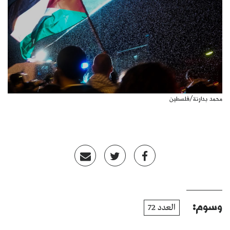
كتّابنا
الأرشيف
محمد بدارنة/فلسطين
وسوم:
العدد 72