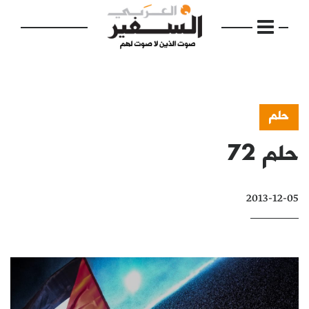
حلم
حلم 72
الرئيسية
مواضيع
2013-12-05
إفتتاحية
فكرة
دفاتر
بالصورة