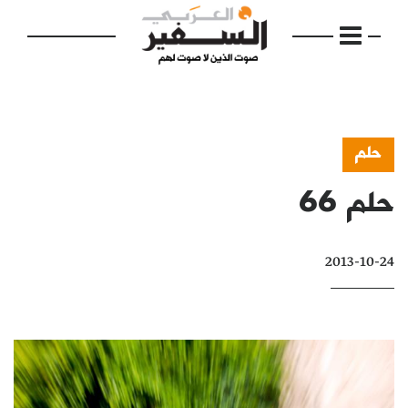
حلم
حلم 66
الرئيسية
مواضيع
2013-10-24
إفتتاحية
فكرة
دفاتر
بالصورة