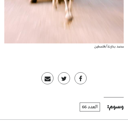
محمد بدارنة/فلسطين
وسوم:
العدد 66