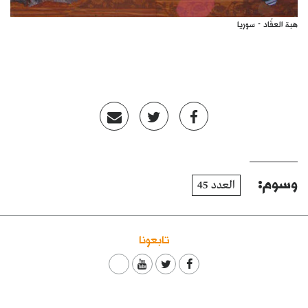
هبة العقّاد - سوريا
وسوم:
العدد 45
تابعونا