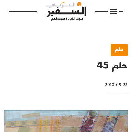
حلم
حلم 45
الرئيسية
مواضيع
2013-05-23
إفتتاحية
فكرة
دفاتر
بالصورة