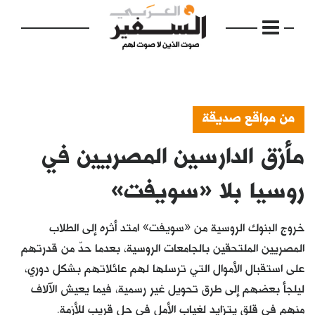
من مواقع صديقة
مأزق الدارسين المصريين في
الرئيسية
مواضيع
روسيا بلا «سويفت»
إفتتاحية
خروج البنوك الروسية من «سويفت» امتد أثره إلى الطلاب
فكرة
المصريين الملتحقين بالجامعات الروسية، بعدما حدّ من قدرتهم
على استقبال الأموال التي ترسلها لهم عائلاتهم بشكل دوري،
دفاتر
ليلجأ بعضهم إلى طرق تحويل غير رسمية، فيما يعيش اﻵلاف
بالصورة
منهم في قلق يتزايد لغياب اﻷمل في حل قريب للأزمة.