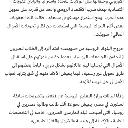
الأوروبي وحلفائها مثل الولايات المتحدة وأستراليا واليابان عقوبات
اقتصادية بهدف ضرب الاقتصاد الروسي والحد من قدرته على تمويل
هذه الحرب. ومع استمرار موسكو في مسعاها، طالت تلك العقوبات
بعض أكبر البنوك الروسية التي استُبعدت من نظام تحويلات اﻷموال
العالمي؛ سويفت.
خروج البنوك الروسية من «سويفت» امتد أثره إلى الطلاب المصريين
الملتحقين بالجامعات الروسية، بعدما حدّ من قدرتهم على استقبال
الأموال التي ترسلها لهم عائلاتهم بشكل دوري، ليلجأ بعضهم إلى
طرق تحويل غير رسمية، فيما يعيش اﻵلاف منهم في قلق يتزايد لغياب
اﻷمل في حل قريب للأزمة.
وفقًا لبيانات وزارة التعليم الروسية عن 2021، وتصريحات سابقة
لسفيرها في مصر، يعيش نحو 12 ألف طالب وطالبة مصريين في
روسيا، التي أصبحت قبلة للدارسين المصريين، خاصة في التخصصات
الطبية، بالإضافة إلى هندسة «البترول والغاز الطبيعي»