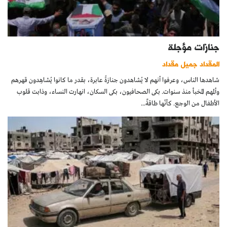
جنازات مؤجلة
المقداد جميل مقداد
شاهدها الناس، وعرفوا أنهم لا يُشاهدون جنازةً عابرة، بقدر ما كانوا يُشاهِدون قهرهم
وألمهم المخبأ منذ سنوات. بكى الصحافيون، بكى السكان، انهارت النساء، وذابت قلوب
الأطفال من الوجع. كأنّها طاقةٌ...