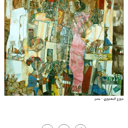
كتّابنا
الأرشيف
جورج البهجوري - مصر