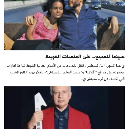
سينما للجميع.. على المنصات العربية
في هذا الشهر، آب/أغسطس، ننقل لكم لمحات عن الأفلام العربية المتنوعة المتاحة لفترات
محدودة على مواقع "أفلامُنا" و"معهد الفيلم الفلسطيني"، لنذكِّر بهذه الكنوز المخفية
التي تكشف عن ثراء مدهِش في...