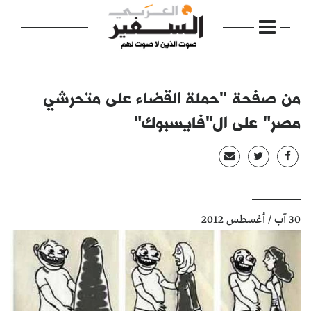
من صفحة "حملة القضاء على متحرشي
مصر" على ال"فايسبوك"
الرئيسية
مواضيع
إفتتاحية
30 آب / أغسطس 2012
فكرة
دفاتر
بالصورة