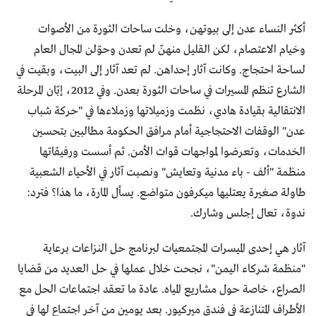
أكثر النساء عدن إلى بيوتهن، وخلت ساحات الثورة من الأصوات
وخيام الاعتصام، لكن القليل منهنّ لم تعدن وحوّلن المجال العام
لساحة احتجاج. وكانت آثار إحداهن. لم تعد آثار إلى البيت، وبقيت في
الشارع تنظم المسيرات في ساحات الثورة بعدن. وفي 2012، إبّان المرحلة
الانتقالية بقيادة هادي، نظمت وزميلاتها وزملاءها في "حركة شباب
عدن" الوقفات الاحتجاجية أمام مرافق الحكومة مطالبين بتحسين
الخدمات، وتعرضوا لمواجهات قوات الأمن. ثم أسست ورفيقاتها
منظمة "ألف - باء مدنية وتعايش" ونصبت آثار في الأحياء الشعبية
طاولة صغيرة يعتليها ميكرفون متواضع. يسأل المارة، ما هذا؟ فترد:
ندوة، تعال إجلس وشارك.
آثار هي إحدى الميسرات المجتمعيات لبرنامج حل النزاعات برعاية
"منظمة شركاء اليمن"، نجحت خلال عملها في حل العديد من قضايا
الصراع، خاصة حول مشاريع المياه. عادة ما تعقد اجتماعات الحل مع
الأطراف المتنازعة في فندق ميركيور. بعد يومين من آخر اجتماع لها في