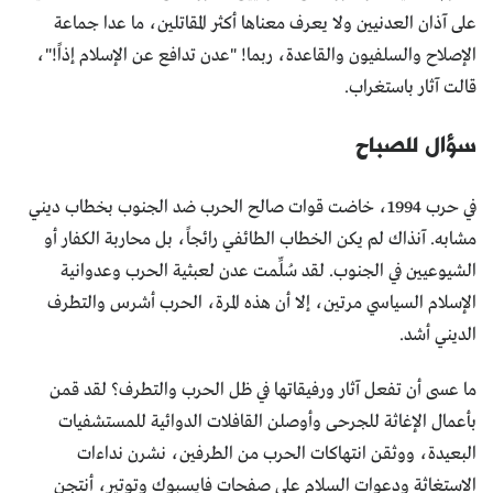
على آذان العدنيين ولا يعرف معناها أكثر المقاتلين، ما عدا جماعة
الإصلاح والسلفيون والقاعدة، ربما! "عدن تدافع عن الإسلام إذاً!"،
قالت آثار باستغراب.
سؤال للصباح
في حرب 1994، خاضت قوات صالح الحرب ضد الجنوب بخطاب ديني
مشابه. آنذاك لم يكن الخطاب الطائفي رائجاً، بل محاربة الكفار أو
الشيوعيين في الجنوب. لقد سُلِّمت عدن لعبثية الحرب وعدوانية
الإسلام السياسي مرتين، إلا أن هذه المرة، الحرب أشرس والتطرف
الديني أشد.
ما عسى أن تفعل آثار ورفيقاتها في ظل الحرب والتطرف؟ لقد قمن
بأعمال الإغاثة للجرحى وأوصلن القافلات الدوائية للمستشفيات
البعيدة، ووثقن انتهاكات الحرب من الطرفين، نشرن نداءات
الاستغاثة ودعوات السلام على صفحات فايسبوك وتوتير، أنتجن