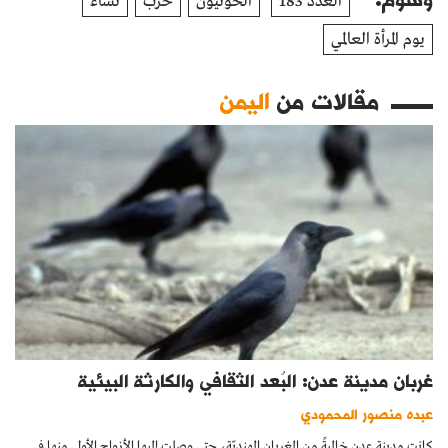
العدد 183
الحوثيون
حرب
نساء
يوم المرأة العالمي
مقالات من
اليمن
غربان مدينة عدن: البُعد الثقافي والكارثة البيئية
عبده منصور المحمودي
كانت مدينة عدن خاليةً من الغربان الهنديّة، حتى وصلت إليها الأزواج الأولى منها في