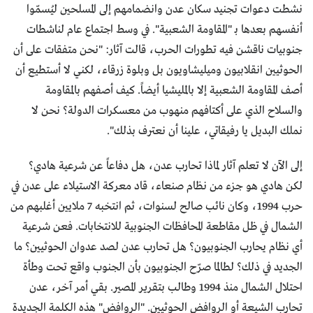
نشطت دعوات تجنيد سكان عدن وانضمامهم إلى المسلحين ليُسمّوا
أنفسهم بعدها بـ "المقاومة الشعبية". في وسط اجتماع عام لناشطات
جنوبيات ناقشن فيه تطورات الحرب، قالت آثار: "نحن متفقات على أن
الحوثيين انقلابيون وميليشاويون بل وبلوة زرقاء، لكني لا أستطيع أن
أصف المقاومة الشعبية إلا بالمليشيا أيضاً. كيف أصفهم بالمقاومة
والسلاح الذي على أكتافهم منهوب من معسكرات الدولة؟ نحن لا
نملك البديل يا رفيقاتي، علينا أن نعترف بذلك".
إلى الآن لا تعلم آثار لماذا تحارب عدن، هل دفاعاً عن شرعية هادي؟
لكن هادي هو جزء من نظام صنعاء، قاد معركة الاستيلاء على عدن في
حرب 1994، وكان نائب صالح لسنوات، ثم انتخبه 7 ملايين أغلبهم من
الشمال في ظل مقاطعة المحافظات الجنوبية للانتخابات. فعن شرعية
أي نظام يحارب الجنوبيون؟ هل تحارب عدن لصد عدوان الحوثيين؟ ما
الجديد في ذلك؟ لطالما صرّح الجنوبيون بأن الجنوب واقع تحت وطأة
احتلال الشمال منذ 1994 وطالب بتقرير المصير. بقي أمر آخر، عدن
تحارب الشيعة أو الروافض الحوثيين. "الروافض" هذه الكلمة الجديدة