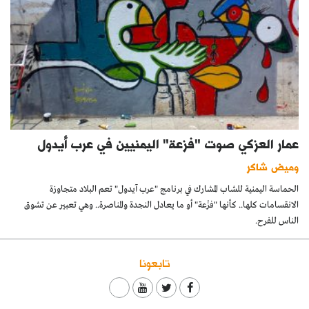
عمار العزكي صوت "فزعة" اليمنيين في عرب أيدول
وميض شاكر
الحماسة اليمنية للشاب المشارك في برنامج "عرب آيدول" تعم البلاد متجاوزة
الانقسامات كلها.. كأنها "فزْعة" أو ما يعادل النجدة والمناصرة.. وهي تعبير عن تشوق
الناس للفرح.
تابعونا