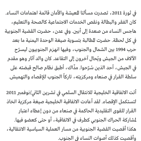
في ثورة 2011، تصدرت مسألتا المعيشة والأمان قائمة اهتمامات النساء.
كان الفقر والبطالة ونقص الخدمات الاجتماعية كالصحة والتعليم،
هاجس النساء من صعدة إلى أبين. وفي عدن، حضرت القضية الجنوبية
في كل لحظة. حضرت المطالبة بتسوية صيغة الوحدة اليمنية ما بعد
حرب 1994 بين الشمال والجنوب، وفيها انهزم الجنوبيون ليسرّح
الآلاف من الجيش ويُحال آخرون إلى التقاعد. كان والد آثار وهو مقدم
في الجيش، أحد الذين سُرّحوا. مذّاك، أطبق نظام صالح قبضته على
سلطة القرار في صنعاء ومركزيته، تاركاً الجنوب للإقصاء والتهميش.
أتت الاتفاقية الخليجية للانتقال السلمي في تشرين الثاني/نوفمبر 2011
لتستكمل الإقصاء. لقد أعادت الاتفاقية الخليجية صيغة مركزية اتخاذ
القرار للقوى التقليدية الحاكمة في صنعاء من دون إعطاء اعتبار
لمشاركة الحراك الجنوبي كطرف في الاتفاقية، أو حتى كعضو فيها.
هكذا أقصيت القضية الجنوبية من مسار العملية السياسية الانتقالية،
وأقصيت كذلك أصوات النساء في الجنوب.