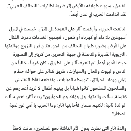
الفندق، سويت طوابقه بالأرض إثر ضربة لطائرات "التحالف العربي".
لقد اندلعت الحرب في عدن أيضاً.
اندلعت الحرب، وأرغمت آثار على العودة إلى المنزل. حُبست في المنزل
أسبوعين بلا ماء أو كهرباء أو تلفون، فجميع الخدمات دمرها القتال
على الأرض وضرب طيران التحالف من الجو. فكان قرار النزوح ووالدتها
ـ التربوية القديرة والمناضلة في جبهة التحرير ـ من كريتر إلى المنصورة
حيث الأمور أهدأ. لم تتعرف آثار على الطريق، كان غريباً، خالياً من
الناس والبيوت والمحال والسيارات، طريق تتناثر على حوافه حطام
المباني ورماد الحرائق، تتوسطه الدبابات، وتقطعه نقاط التفتيش
والمسلحون. المسلحون كانوا شباباً بل بينهم أطفال لا تزيد أعمارهم عن
16سنة. سألت والدتها: هل هؤلاء هم الحوثيون؟ ردت آثار: نعم. سألت
الوالدة ثانية: لكنهم صغار. فأجابتها آثار: وما الحرب يا أمي غير لعبة
الصغار؟
والدة آثار التي نظرت بعين الأم الدافئة نحو المسلحين، ماتت لاحقاً