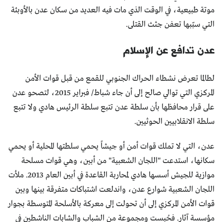
موتة طبيعية، في الوقت الذي مات فيه العديد من سكان عدن بالأوبئة
التي سبّبها تعفن جثث القتلى.
عدن تدافع عن الإسلام
لطالما تعرض نشطاء الحراك الجنوبي للقمع من قبل قوات الأمن
المركزي التي توالي صالح إلى أن جاء شباط/ فبراير 2015، لتصحو عدن
على قرار محافظها بأن سلطة عدن تتبع سلطة الرئيس هادي ولا تتبع
سلطة الانقلابيين الحوثيين.
عدن، التي لا تملك قوات أمن أو جيشاً يحمي سلطتها المحلية أو يحمي
سكانها، استدعت "اللجان الشعبية" من أبين، وهي قوات مسلحة
موازية للجيش أسسها هادي لمحاربة القاعدة في أبين العام 2013. ملأت
اللجان الشعبية شوارع عدن، واندلعت اشتباكات متفرقة بينها وبين
قوات الأمن المركزي إلى أن تحولت إلى معركة بالأسلحة المتوسطة بجوار
مؤسسة آثار. فحُبست ومجموعة من الشباب والشابات الناشطين في