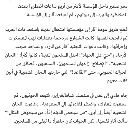
ممر صغير داخل المؤسسة لأكثر من أربع ساعات اضطروا بعدها
للمخاطرة والهرب إلى بيوتهم، ثم لم تعد آثار إلى المؤسسة.
قطع طريق عودة آثار إلى مؤسستها انشغال المدينة باستعدادات الحرب
ثم بالحرب نفسها. كانت الشوارع مزدحمة بعمليات نهب المعسكرات
وإحراقها، وكانت دعوات التجنيد أكثر من المارة، والمساجد ضجت
الأرجاء بـ "حيّ على الجهاد"! احتل المسلحون المدينة، كانوا كُثراً: "اللجان
الشعبية"، "الإصلاح" (إخوان المسلمون)، السلفيون، فصائل من
الحراك الجنوبي، حتى "القاعدة" التي حاربتها اللجان الشعبية في أبين
كانت معهم.
جاء هادي إلى عدن في منتصف شباط/فبراير، فتبعه الحوثيون، ثم
استعرت المعارك، واضطر لمغادرتها إلى السعودية، وغادرت اللجان
الشعبية أيضاً إلى أبين. "من سيحمي المدينة إذاً، من سيخوض القتال؟"
سألت آثار نفسها، لكن الجواب كان جاهزاً: ما تبقى من المسلحين.