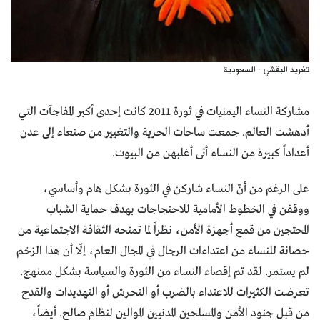
تغريد البقشي - السعودية
مشاركة النساء اليمنيات في ثورة 2011 كانت إحدى أكبر المفاجآت التي
أدهشت العالم. جمعت ساحات الحرية والتغيير من صنعاء إلى عدن
أعداداً كبيرة من النساء أتى أغلبهن من البيوت.
على الرغم من أنّ النساء شاركن في الثورة بشكل هام وأساسي،
ووقفن في الخطوط الأمامية للاحتجاجات بهدف حماية الشباب
المحتجين من قمع أجهزة الأمن، نظراً لما تمنحه الثقافة الاجتماعية من
حصانة للنساء من اعتداءات الرجال في المجال العام، إلّا أن هذا الزخم
لم يستمر. لقد تم إقصاء النساء من الثورة والسياسة بشكل ممنهج.
تعرضت الكثيرات للاعتداء بالضرب أو التحرش أو التهديدات والقدح
من قبل جنود الأمن والمسلحين المدنيين الموالين لنظام صالح. أيضاً،