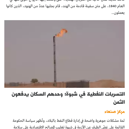
العام 1840، على متن سفينة قادمة من الهند، قام بجلبها عددٌ من الهنود، الذين كانوا
يعملون...
التسربات النفطية في شبوة: وحدهم السكان يدفعون
الثمن
مركز صنعاء
ثمة مشكلات جوهرية واضحة في إدارة قطاع النفط بالبلاد، وتُظهر سياسة الحكومة
القائمة على غضّ الطرف عن الأزمة في شبوة تغليب المصالح الاقتصادية على سلامة