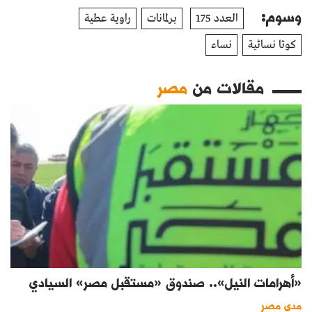
وسوم:
العدد 175
برلمانات
راوية عطية
كوتا نسائية
نساء
مقالات من
مصر
«أهرامات النيل».. صندوق «مستقبل مصر» السيادي
مدى مصر