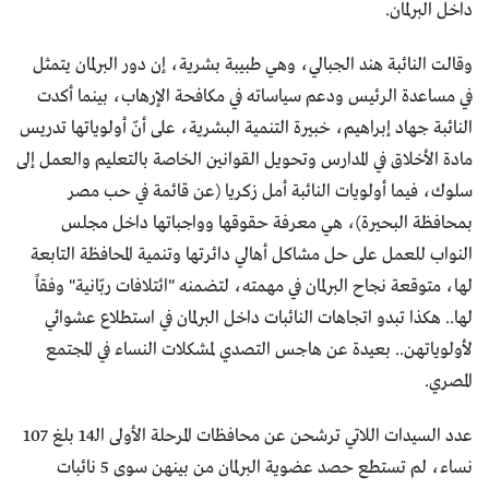
داخل البرلمان.
وقالت النائبة هند الجبالي، وهي طبيبة بشرية، إن دور البرلمان يتمثل
في مساعدة الرئيس ودعم سياساته في مكافحة الإرهاب، بينما أكدت
النائبة جهاد إبراهيم، خبيرة التنمية البشرية، على أنّ أولوياتها تدريس
مادة الأخلاق في المدارس وتحويل القوانين الخاصة بالتعليم والعمل إلى
سلوك، فيما أولويات النائبة أمل زكريا (عن قائمة في حب مصر
بمحافظة البحيرة)، هي معرفة حقوقها وواجباتها داخل مجلس
النواب للعمل على حل مشاكل أهالي دائرتها وتنمية المحافظة التابعة
لها، متوقعة نجاح البرلمان في مهمته، لتضمنه "ائتلافات ربّانية" وفقاً
لها.. هكذا تبدو اتجاهات النائبات داخل البرلمان في استطلاع عشوائي
لأولوياتهن.. بعيدة عن هاجس التصدي لمشكلات النساء في المجتمع
المصري.
عدد السيدات اللاتي ترشحن عن محافظات المرحلة الأولى الـ14 بلغ 107
نساء، لم تستطع حصد عضوية البرلمان من بينهن سوى 5 نائبات