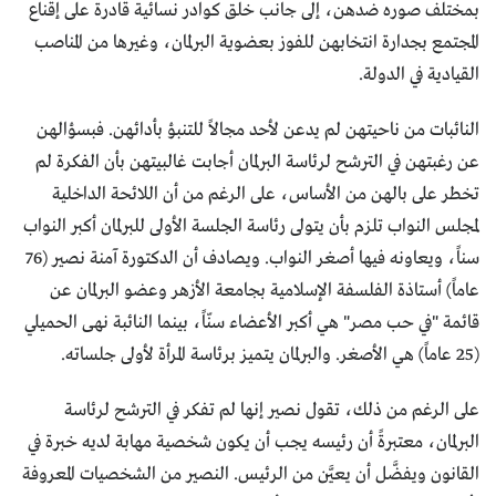
بمختلف صوره ضدهن، إلى جانب خلق كوادر نسائية قادرة على إقناع
المجتمع بجدارة انتخابهن للفوز بعضوية البرلمان، وغيرها من المناصب
القيادية في الدولة.
النائبات من ناحيتهن لم يدعن لأحد مجالاً للتنبؤ بأدائهن. فبسؤالهن
عن رغبتهن في الترشح لرئاسة البرلمان أجابت غالبيتهن بأن الفكرة لم
تخطر على بالهن من الأساس، على الرغم من أن اللائحة الداخلية
لمجلس النواب تلزم بأن يتولى رئاسة الجلسة الأولى للبرلمان أكبر النواب
سناً، ويعاونه فيها أصغر النواب. ويصادف أن الدكتورة آمنة نصير (76
عاماً) أستاذة الفلسفة الإسلامية بجامعة الأزهر وعضو البرلمان عن
قائمة "في حب مصر" هي أكبر الأعضاء سنّاً، بينما النائبة نهى الحميلي
(25 عاماً) هي الأصغر. والبرلمان يتميز برئاسة المرأة لأولى جلساته.
على الرغم من ذلك، تقول نصير إنها لم تفكر في الترشح لرئاسة
البرلمان، معتبرةً أن رئيسه يجب أن يكون شخصية مهابة لديه خبرة في
القانون ويفضَّل أن يعيَّن من الرئيس. النصير من الشخصيات المعروفة