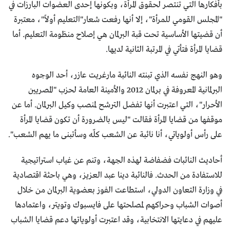
بأفكارها التي تنتصر لحقوق المرأة، وبكونها إحدى العضوات البارزات في
"المجلس القومي للمرأة"، إلا أنها رفعت شعار"التعليم أولاً"، معتبرة
أن قضيتها الأساسية تحت قبة البرلمان هي إصلاح منظومة التعليم. أما
قضايا المرأة فتأتي في المرتبة الثانية لديها.
وهو النهج نفسه الذي تبنته النائبة مارغريت عازر، أحد الوجوه
البرلمانية المعروفة في برلمان 2012 والأمينة العامة لحزب "المصريين
الأحرار"، التي اعتبرت أنها تفضل الترشح لمنصب وكيل البرلمان. أما عن
موقفها من قضايا المرأة فقالت "ليس بالضرورة أن تكون قضايا المرأة
على رأس أولوياتي، أنا نائبة عن الشعب كلّه وسأتبنى ما يهم الشعب".
أحاديث النائبات فضفاضة لهذه الجهة، وتنم عن غياب استراتيجية
للاستفادة من الحدث. فالنائبة دينا عبد العزيز، وهي باحثة اقتصادية
في وزارة التعاون الدولي، استطاعت الفوز بعضوية البرلمان من خلال
أصوات الشباب وحراكهم لمصلحتها على فايسبوك وتويتر، واعتمادها
عليهم في دعايتها الانتخابية، وقد اعتبرت أولوياتها دعم قضايا الشباب