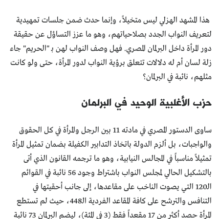
هذا المشهد الهزلي ليس متخيلاً، وإنما حدث ضمن جلسات تمهيدية
لتعريف النواب الجدد بصلاحياتهم، وهو ما عزز التساؤل عن حقيقة
دور المرأة داخل البرلمان المصري. فهل وصف النواب لهن بـ "الحريم" جاء
زلة لسان أم له دلالات تتعلق برؤية النواب لدور المرأة، حتى ولو كانت
مثلهم، نائبة في البرلمان؟
حزب الأغلبية الوحيد في البرلمان
ساوى الدستور المصري في مادته 11 بين الرجل والمرأة في كل الحقوق
والواجبات، بل ألزم الدولة باتخاذ التدابير الكفيلة بضمان تمثيل المرأة
تمثيلاً مناسباً في المجالس النيابية، وهو ما ترجمه القانون الذي أتى
بالتشكيل الحالي لمجلس النواب باشتراط وجود 56 نائبة في القوائم
الـ120 التي يصوت الناخب على مقاعدها، إلى جانب أحقيتها في
التنافس والترشح على كافة المقاعد الفردية الـ448، حيث لم تستطع
المرأة حصد أكثر من 17 مقعداً فقط (3 في المئة)، ليضم البرلمان 73 نائبة