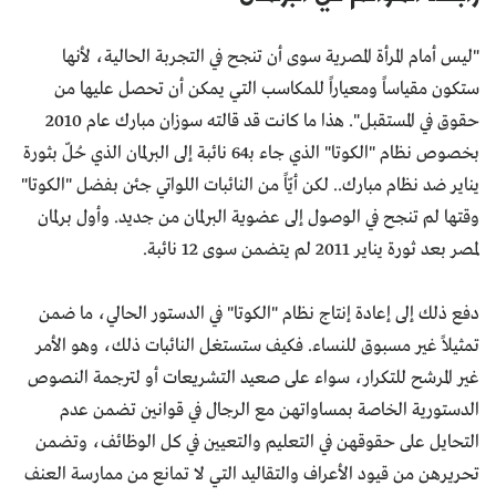
"ليس أمام المرأة المصرية سوى أن تنجح في التجربة الحالية، لأنها
ستكون مقياساً ومعياراً للمكاسب التي يمكن أن تحصل عليها من
حقوق في المستقبل". هذا ما كانت قد قالته سوزان مبارك عام 2010
بخصوص نظام "الكوتا" الذي جاء بـ64 نائبة إلى البرلمان الذي حُلّ بثورة
يناير ضد نظام مبارك.. لكن أيّاً من النائبات اللواتي جئن بفضل "الكوتا"
وقتها لم تنجح في الوصول إلى عضوية البرلمان من جديد. وأول برلمان
لمصر بعد ثورة يناير 2011 لم يتضمن سوى 12 نائبة.
دفع ذلك إلى إعادة إنتاج نظام "الكوتا" في الدستور الحالي، ما ضمن
تمثيلاً غير مسبوق للنساء. فكيف ستستغل النائبات ذلك، وهو الأمر
غير المرشح للتكرار، سواء على صعيد التشريعات أو لترجمة النصوص
الدستورية الخاصة بمساواتهن مع الرجال في قوانين تضمن عدم
التحايل على حقوقهن في التعليم والتعيين في كل الوظائف، وتضمن
تحريرهن من قيود الأعراف والتقاليد التي لا تمانع من ممارسة العنف