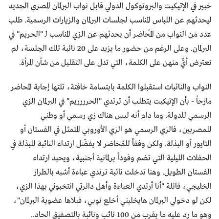
خبير في الإتيكيت والبروتوكول الدولي قابل نواب البرلمان المصري الجديد
ليحدثهم عن اللباس المناسب لجلسات البرلمان والزيارات الرسمية. طلب
عدد من النواب من المُحاضر أن يحدثهم عن الزي المناسب لـ "الحريم" في
البرلمان. وعلى الرغم من حضور ما يزيد على 20 نائبة تلك الجلسة، لم
تعترض أيٌّ منهن على الكلمة، التي تدل على التقليل من شأن المرأة.
النواب والنائبات استقبلوا الكلمة بابتسامة خافتة، تلتها إجابة المحاضر ـ
مازحاً - بأن الإتيكيت يتطلب أن ترتدي "الحرررريم" في البرلمان الزي
الرسمي للدولة. وما دام أنه ليس هناك زي رسمي أو وطني
للمصريين، فالزي الرسمي هو الزي الأوروبي المتمثل في الفستان أو
التايور أو البذلة. ولكن وفقاً للمُحاضر لا يفضّل ارتداء النائبة للبذلة في
الحفلات الليلية التي تضم وفوداً برلمانية أجنبية، ويحبذ ارتداء
الفستان الطويل. وهنا تدخلت نائبة ترتدي عباءة أشبه بالطراز
الخليجي، قائلة "أنا أرتدي العباءة وأهل دائرتي انتخبوني بهذا الزي،
لكن لو دخولي البرلمان هايخليني أخلع توبي، فبلاها عضوية البرلمان"،
وهو ما رد عليه ما يقرب من 100 نائب ونائبة بالتصفيق الحاد..