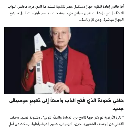
أقرّ قانون إعادة تنظيم جهاز مستقبل مصر للتنمية المستدامة الذي مرره مجلس النواب
الثلاثاء الماضي، إنشاء صندوق سيادي ذي طبيعة خاصة باسم «أهرامات النيل»، يتبع
الجهاز مباشرة، ومن ثمّ رئاسة...
هاني شنودة الذي فتح الباب واسعاً إلى تعبيرٍ موسيقي
جديد
"الكرة الأرضية لم يكن فيها تزاوج بين الدرامز والدفّ النوبي"، وشنودة فعلها. وحكت
الأغاني عن المجتمع، الشعور بالحزن، التهميش، هموم المدينة وأهلها، وحكت عن أملٍ