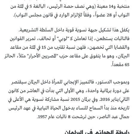
منتخبة و14 معينة (وهي نصف حصة الرئيس، البالغة 5 في المئة من
النواب أو 28 عضواً، وفقاً للإلزام الوارد في قانون مجلس النواب).
يكفل هذا تشكيل جبهة نسوية قوية داخل السلطة التشريعية.
فالنائبات يستطعن، إذا تعاملن كـ "لوبي" أو تحالف، تمرير القوانين
والقضايا التي تخصهن، فلهن نسبة تقترب من 15 في المئة من مقاعد
البرلمان، وهو ما يتفوق على مقاعد حزب "المصريين الأحرار" مثلاً، الحائز
65 مقعداً.
وبموجب الدستور، فالتمييز الإيجابي للمرأة داخل البرلمان سيقتصر
على دورة برلمانية واحدة، وهي الأولى التي بدأت في العاشر من كانون
الثاني/يناير 2016. وفي برلمان 2015 نسبة مشاركة نسوية هي الأعلى في
تاريخه منذ بدأ السماح للنساء بدخول الحياة النيابية في عهد الرئيس
جمال عبد الناصر، حين ترشحت 8 نائبات عام 1957.
رابطة الهوانم في البرلمان