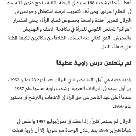
فقط، فيما ترشحت 168 سيدة في المرحلة الثانية، نجح منهن 12 سيدة
في النظام الفردي. ومن ثَمّ، فتفويت فرصة استغلال وجودهن في
البرلمان لتمرير أجندة واضحة بخصوص قضايا المرأة، يعني استمرار
"هوانم" المجلس القومي للمرأة في مكافحة العنف والتهميش
والتحرش.. الذي تعاني منه النساء، انطلاقاً من مكاتبهن المكيفة المطلة
على ضفاف النيل.
لم يتعلمن درس راوية عطية!
راوية عطية هي أول نائبة مصرية في البرلمان بعد ثورة 23 يوليو 1952،
بل أول سيدة في البرلمانات العربية. رشحت راوية نفسها عام 1957
عندما أعلن عبد الناصر عن حق المرأة في الانتخاب والترشح في دستور
عام 1956.
البرلمان لم يستمر كثيراً، إذ انعقد في تموز/يوليو 1957 وانفض في
شباط/فبراير 1958 بعد إعلان الوحدة مع سوريا. إلا أن راوية فعلت