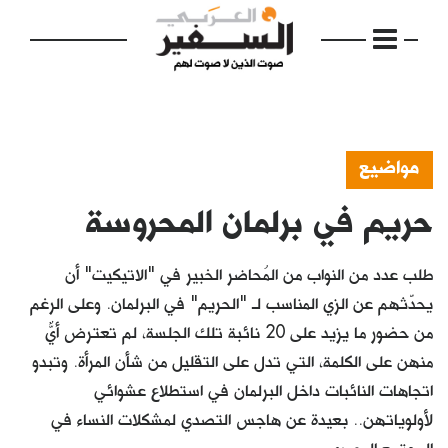
مواضيع
حريم في برلمان المحروسة
الرئيسية
مواضيع
طلب عدد من النواب من المُحاضر الخبير في "الاتيكيت" أن
إفتتاحية
يحدّثهم عن الزي المناسب لـ "الحريم" في البرلمان. وعلى الرغم
من حضور ما يزيد على 20 نائبة تلك الجلسة، لم تعترض أيٌّ
فكرة
منهن على الكلمة، التي تدل على التقليل من شأن المرأة. وتبدو
دفاتر
اتجاهات النائبات داخل البرلمان في استطلاع عشوائي
لأولوياتهن.. بعيدة عن هاجس التصدي لمشكلات النساء في
بالصورة
المجتمع المصري.