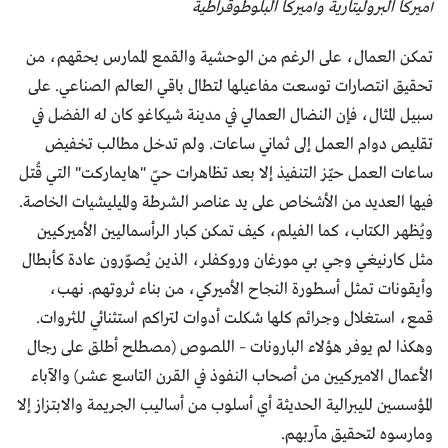
أميركا البروليتارية وأميركا البلوطوقراطية
تمكن العمال، على الرغم من الوحشية والقمع الممارس بحقهم، من
تحقيق انتصارات توسعت مفاعيلها لتطال باقي العالم الصناعي. على
سبيل المثال، فإن النضال العمالي في مدينة شيكاغو كان له الفضل في
تقليص دوام العمل إلى ثماني ساعات. ولم تدخل مطالب تخفيض
ساعات العمل حيّز التنفيذ إلا بعد تظاهرات حيّ "هايماركت" التي قُتل
فيها العديد من الأشخاص على يد عناصر الشرطة والميليشيات الخاصة.
ويُظهر الكتاب، كما الفيلم، كيف تمكن كبار الرأسماليين الأميركيين
مثل كارنيغي وجي بي مورغان وروكفلر، الذين يُصوّرون عادة كأبطال
وأيقونات تمثل أسطورة النجاح الأميركي، من بناء ثروتهم. نهب،
قمع، استغلال وجرائم كلها شكلت أدوات لتراكم استثنائي للثروات.
وهكذا لم يوفر هؤلاء البارونات – اللصوص (مصطلح أطلق على رجال
الأعمال الاميركيين من أصحاب النفوذ في القرن التاسع عشر) والآباء
المؤسسين لليبرالية الحديثة أي أسلوب من أساليب الجريمة والابتزاز إلا
ومارسوه لتحقيق مآربهم.