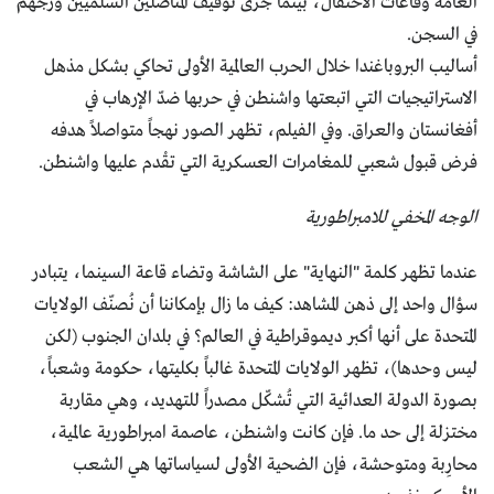
العامة وقاعات الاحتفال، بينما جرى توقيف المناضلين السلميين وزجّهم
في السجن.
أساليب البروباغندا خلال الحرب العالمية الأولى تحاكي بشكل مذهل
الاستراتيجيات التي اتبعتها واشنطن في حربها ضدّ الإرهاب في
أفغانستان والعراق. وفي الفيلم، تظهر الصور نهجاً متواصلاً هدفه
فرض قبول شعبي للمغامرات العسكرية التي تقْدم عليها واشنطن.
الوجه المخفي للامبراطورية
عندما تظهر كلمة "النهاية" على الشاشة وتضاء قاعة السينما، يتبادر
سؤال واحد إلى ذهن المشاهد: كيف ما زال بإمكاننا أن نُصنّف الولايات
المتحدة على أنها أكبر ديموقراطية في العالم؟ في بلدان الجنوب (لكن
ليس وحدها)، تظهر الولايات المتحدة غالباً بكليتها، حكومة وشعباً،
بصورة الدولة العدائية التي تُشكّل مصدراً للتهديد، وهي مقاربة
مختزلة إلى حد ما. فإن كانت واشنطن، عاصمة امبراطورية عالمية،
محارِبة ومتوحشة، فإن الضحية الأولى لسياساتها هي الشعب