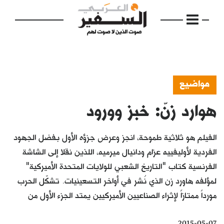
مواضيع
هوارد زنّ: خبز وورود
الرئيسية
مواضيع
الفيلم هو ثلاثية طموحة، انجز وعرض جزؤه الأول بفضل الجهود
إفتتاحية
الفردية لأوليفييه عزام ودانيال ميرميه، اللذين نقلا إلى الشاشة
الفرنسية كتاب "التاريخ الشعبي للولايات المتحدة الأميركية"
فكرة
لمؤلفه هاورد زن الذي نُشر في أواخر التسعينيات. تشكّل الحرب
دفاتر
مورداً ممتازاً لإثراء الصناعيين الأميركيين يمتد الجزء الأول من
بالصورة
2015-05-07