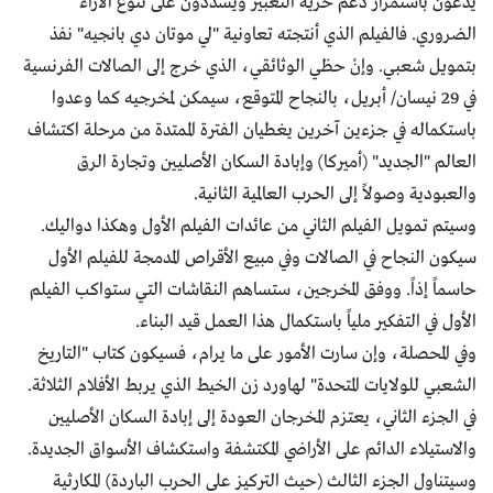
يدّعون باستمرار دعم حرية التعبير ويشددون على تنوع الآراء
الضروري. فالفيلم الذي أنتجته تعاونية "لي موتان دي بانجيه" نفذ
بتمويل شعبي. وإنْ حظي الوثائقي، الذي خرج إلى الصالات الفرنسية
في 29 نيسان/ أبريل، بالنجاح المتوقع، سيمكن لمخرجيه كما وعدوا
باستكماله في جزءين آخرين يغطيان الفترة الممتدة من مرحلة اكتشاف
العالم "الجديد" (أميركا) وإبادة السكان الأصليين وتجارة الرق
والعبودية وصولاً إلى الحرب العالمية الثانية.
وسيتم تمويل الفيلم الثاني من عائدات الفيلم الأول وهكذا دواليك.
سيكون النجاح في الصالات وفي مبيع الأقراص المدمجة للفيلم الأول
حاسماً إذاً. ووفق المخرجين، ستساهم النقاشات التي ستواكب الفيلم
الأول في التفكير ملياً باستكمال هذا العمل قيد البناء.
وفي المحصلة، وإن سارت الأمور على ما يرام، فسيكون كتاب "التاريخ
الشعبي للولايات المتحدة" لهاورد زن الخيط الذي يربط الأفلام الثلاثة.
في الجزء الثاني، يعتزم المخرجان العودة إلى إبادة السكان الأصليين
والاستيلاء الدائم على الأراضي المكتشفة واستكشاف الأسواق الجديدة.
وسيتناول الجزء الثالث (حيث التركيز على الحرب الباردة) المكارثية