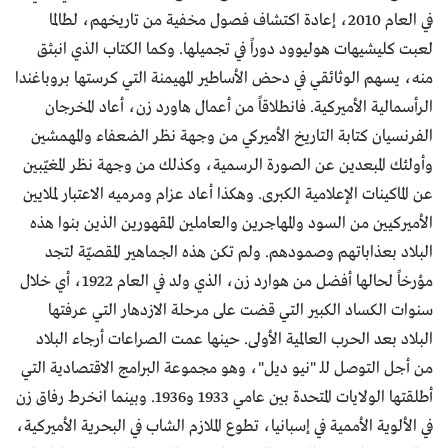
في العام 2010، إعادة اكتشاف فصول مخفية من تاريخهم، لطالما
لعبت كليشيهات هوليوود دوراً في تجميلها. وكما الكتاب الذي انبثق
منه، يسهم الوثائقي في دحض الأساطير المهيمنة التي كرستها بروباغندا
الرأسمالية الأميركية. فانطلاقاً من أعمال هاورد زن، أعاد المخرجان
الفرنسيان كتابة التاريخ الأميركي من وجهة نظر الضعفاء والمهمشين
وأولئك المبعدين عن الصورة الرسمية، وكذلك من وجهة نظر المغيّبين
عن الماكينات الإعلامية الكبرى. وهكذا أعاد عزام ومرميه الاعتبار لملايين
الأميركيين من السود والمهاجرين والعاملين المقهورين الذين بنوا هذه
البلاد بعذاباتهم وصمودهم. ولم تكن هذه الجماهير المقصيّة لتجد
مؤرخاً لحالها أفضل من هوارد زن، الذي ولد في العام 1922، أي خلال
سنوات الكساد الكبير التي قضت على مرحلة الازدهار التي عرفتها
البلاد بعد الحرب العالمية الأولى. حينها عمت الصراعات أرجاء البلاد
من أجل التوصل للـ "نيو ديل"، وهو مجموعة البرامج الاقتصادية التي
أطلقتها الولايات المتحدة بين عامي 1933 و1936. وبينما انخرط رفاق زن
في الألوية الأممية في إسبانيا، تطوع الملازم الشاب في البحرية الأميركية،