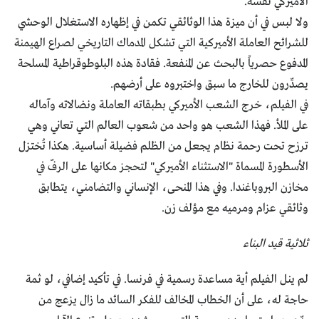
الأميركي نفسه.
ولا لبس في أن ميزة هذا الوثائقي تكمن في إظهاره الاستغلال الوحشي
للشرائح العاملة الأميركية التي تشكل المدماك التاريخي لصراع الهيمنة
المدفوع حصرياً بالبحث عن المنفعة. فقادة هذه البلوطوقراطية المسلحة
يصدِّرون للخارج ما سبق واختبروه على أرضهم.
في الفيلم، خرج الشعب الأميركي بطبقاته العاملة ونضالاته وآماله
على الملأ. فهذا الشعب هو واحد من شعوب العالم التي تعاني وهي
ترزح تحت رحمة نظام يجعل من الظلم فضيلة أساسية. هكذا تُختزل
الأسطورة المسماة "الاستثناء الأميركي" لتحجز مكانها على الرفّ في
مخازن البروباغندا. وفي هذا المنحى، الإنساني والتضامني، يتطابق
وثائقي عزام ومرميه مع مؤلف زن.
ثلاثية قيد البناء
لم ينل الفيلم أية مساعدة رسمية في فرنسا. في تأكيد إضافي، لو ثمة
حاجة له، على أن الخطاب المخالف للفكر السائد ما زال يزعج من