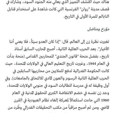
هناك حيث اكتشف التمييز الذي يعاني منه الجنود السود، وشارك في
قصف مدينة "روان" الفرنسية التي كانت شاهدة على استخدام قنابل
النابالم للمرة الأولى في التاريخ.
مؤرخ ومناضل
تغيرت نظرة زن إلى العالم. قال: "إذا كان العدو سيئاً، فلا يعني أننا
الأخيار". بعد الحرب العالمية الثانية، أصبح المحارب السابق أستاذ
تاريخ، بفضل منحة "قانون الجندي" للمحاربين القدامى (منحة بدأت
في العام 1944، وغيرت تاريخ التعليم العالي في الولايات المتحدة، حيث
كانت الحكومة الفدرالية تدفع للملايين من محاربيها السابقين في
الحرب العالمية الثانية الرسوم والعون المادي للالتحاق بالجامعات). وفي
أول وظيفة له في مدرسة للطالبات السود في جنوبي الولايات المتحدة،
وجد زن نفسه في خضم الانتفاضة الكبرى للحقوق المدنية في العام
1960 التي جاءت استكمالاً لمعركة إلغاء نظام العبودية في القرن
الماضي. ومن ثم أصبح مراقباً من مكتب التحقيقات الفدرالي وطُرد من