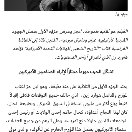
هوارد زنّ
الفيلم هو ثلاثية طموحة، انجز وعرض جزؤه الأول بفضل الجهود
الفردية لأوليفييه عزام ودانيال ميرميه، اللذين نقلا إلى الشاشة
الفرنسية كتاب "التاريخ الشعبي للولايات المتحدة الأميركية" لمؤلفه
هاورد زن الذي نُشر في أواخر التسعينيات.
تشكّل الحرب مورداً ممتازاً لإثراء الصناعيين الأميركيين
يمتد الجزء الأول من الثلاثية على مئة دقيقة، وهو تبن حرّ لكتاب
المؤرخ والمناضل هوارد زين، الذي خالف جميع التوقعات فلاقى إقبالاً
كثيفاً وباع أكثر من مليوني نسخة في السوق الأميركي. وبطبيعة الحال،
كان لهذا النجاح أعداؤه، كحال حاكم إحدى الولايات أو رئيس إحدى
الجامعات اللذين حاولا منع تدريسه. وعلى الرغم من جميع العقبات،
استطاع الأميركيون بفضل هذا المؤرخ الخارج عن المألوف، والذي توفي