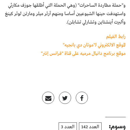
و"حملة مطاردة الساحرات" (وهي الحملة التي أطلقها جوزف مكارثي
واستهدفت حينها الشيوعيين أساسا ومنهم آرثر ميلر ومارتن لوثر كينغ
وألبرت أينشتاين وتشارلي تشابلن).
رابط الفيلم
الموقع الالكتروني لـ"موتان دي بانجيه"
موقع برنامج دانيال مرميه على قناة "فرانس إنتر"
وسوم:
العدد 142
العدد 3