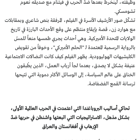
وظيفته، لينخرط بعدها ضدّ الحرب في فيتنام مع صديقه نعوم
تشومسكي.
تشكّل صور الأرشيف الآسرة في الفيلم، المرفقة بنص شاعري وبمقابلات
مع هوارد زن، قصة بإيقاع منتظم على وقع الأحداث البارزة في تاريخ
الولايات المتحدة الأميركية. وهي أحداث يجري طمسها منعاً للمسّ
بالرواية الرسمية المعتمدة لـ "الحلم الأميركي"، وخوفاً من تقويض
الكليشيهات الهوليوودية. يظهر الفيلم كيف كانت النضالات الاجتماعية
عنيفة بشكل لا يصدق، بعدما لجأ أرباب العمل، الذين يطْبقون
الخناق على عالم السياسة، إلى الوسائل الأكثر دموية التي تتيحها
ترسانة القمع الفضفاضة.
تحاكي أساليب البروباغندا التي اعتمدت في الحرب العالمية الأولى،
بشكل مذهل، الاستراتيجيات التي اتبعتها واشنطن في حربها ضدّ
الإرهاب في أفغانستان والعراق