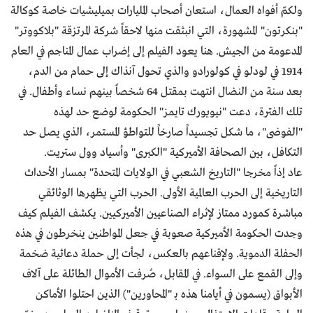
ولكمّ أفواه العمال، استعان أصحاب المليارات بميليشيات خاصة كوكالة
"بنكرتون" المشهورة، التي انبثقت منها لاحقاً شركة المرتزقة "بلاكووتر"
المدعومة من الجيش. هنا يعود الفيلم إلى إضراب عمال المناجم في العام
1914 في لودلو في كولورادو والذي تحول آنذاك إلى حمام من الدم،
بعد سنة من النضال انتهت بمقتل 64 شخصاً بينهم نساء وأطفال. في
تلك الفترة، دعت "نيويورك تايمز" الحكومة لوضع حد لهذه
"الفوضى"، ما شكل تجسيداً صارخاً للتواطؤ المستمر، الذي يصل حد
التكافل، بين الصحافة الأميركية "الكبرى" وأسياد وول ستريت.
عاد إذاً مخرجا "التاريخ الشعبي في الولايات المتحدة" بمسار الأحداث
التاريخية إلى الحرب العالمية الأولى. الحرب التي يظهرها الوثائقي
مباشرة كمورد ممتاز لإثراء الصناعيين الأميركيين. يكشف الفيلم كيف
وجدت الحكومة الأميركية صعوبة في جعل المواطنين ينخرطون في هذه
الحفلة الدموية. ولإقناعهم بالعكس، لجأت إلى حملة دعائية ضخمة
وإلى القمع على السواء. في المقابل، صُرفت الأموال الطائلة على آلاف
الأبواق (يسمون في أيامنا هذه بـ "المحاورين") الذين احتلوا الأماكن