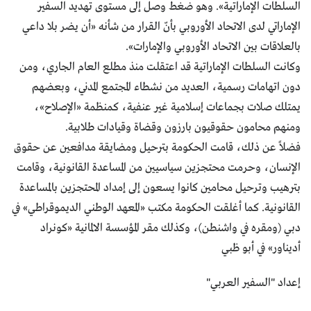
الســلطات الإماراتيــة». وهو ضغط وصل إلى مســتوى تهديد السفير
الإماراتي لدى الاتحاد الأوروبي بأنّ القرار من شأنه «أن يضر بلا داعي
بالعلاقات بين الاتحـاد الأوروبـي والإمارات».
وكانت السـلطات الإماراتيــة قد اعتقلت منذ مطلع العـام الجــاري، ومن
دون اتهامات رســمية، العديد من نشطاء المجتمع المدني، وبعضهم
يمتلك صلات بجماعات إســلامية غـير عنـفيـة، كمنظمة «الإصلاح»،
ومنهم محامون حقوقيون بارزون وقـضاة وقيـادات طلابيـة.
فضلاً عن ذلك، قامت الحكومة بترحيل ومضايقة مدافعين عن حقوق
الإنسان، وحرمت محتجزين سياسيين من المساعدة القانونية، وقامت
بترهيب وترحيل محامين كانوا يسعون إلى إمداد المحتجزين بالمساعدة
القانونية. كما أغلقت الحكومة مكتب «المعهد الوطني الديموقراطي» في
دبي (ومقره في واشنطن)، وكذلك مقر المؤسسة الالمانية «كونراد
أديناور» في أبو ظبي
إعداد "السفير العربي"