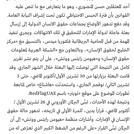
أحد المعتقلين حسن المنصوري، وهو ما يتعارض مع ما تنص عليه
القوانين بأن فترة الحبس الاحتياطي تكون تحت إشراف النيابة العامة.
وقد دفع تدهور الأوضاع بجماعات حقوق الانسان الدولية إلى إرسال
بعثة عاجلة لدولة الإمارات للتحقيق في تلك الانتهاكات. ويجري تنفيذ
المهمة من قبل المحامية البريطانية فكتــوريا ميــدس، بالتنسيق مع «مركز
الخليج لحقوق الإنسان»، وبالتعاون مع «الشبكة العربية لمعلومات
حقوق الإنسان» و«هيومن رايتـس ووتش»، على أن يتم نشــر تقرير
كامل عن النتـيجة التي توصلت إليها البعثة خـلال الشـهر الجاري. وقــد
قامت البعثة بزيارتها من 30 تشرين الأول/أكتوبر الماضي، حتى 3
تشرين الثاني/ نوفمبر الجاري، واستحدثت «هاشتاغ» خاص لمتابعة
تطورات الموضوع على موقع «تويتر» باسم RedFlagUAE.
ونتيجة لهذه الأحداث، تبنّى البرلمان الأوروبي في 26 تشرين الأول /
أكتوبر الماضي، قراراً يدين، للمرة الأولى في تاريخه، تدهور حالة حقوق
الإنسان في الإمارات. وأشـارات منظـمة «هيومن رايتس ووتش» إلى أن
البرلمان تبنّى القرار «على الرغم من الضغط الكـبير الذي تعرّض له من