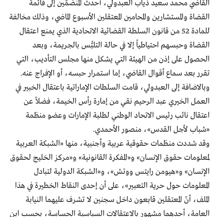
القاضي محمد سعيد ذياب العبدولي، أحدث المنضمّين إلى قائمة
القضاة والمستشارين والمحامين المعتقلين الأسبوع الماضي، وذلك مخالفــة
للمادة 52 من قانون الســلطة القضائيــة الاتحادية الذي يمنع اعتقال
القضاة وحبسهم احتياطياً إلا في حالة التلبُّس بالجريمة، وبعد
الحصول على إذن من الهيئة التي يشكل منها مجلـس التأديــب، التي
تقرر بعد سماع أقوال القاضي، إما استمرار حبسه، أو الإفراج عنه.
وبالاضافة إلى العبدولي، قامت السلطات الإماراتية باعتقال الخبــــير في
العــمل الخــيري عبد الرحيم نقي من إمارة رأس الخيـمة، فضلاً عن
اعتقال نائب رئيــس الاتحـاد الوطنـي لطلبـة الإمــارات وعضو منظمة
«شــباب لأجـل القدس»، منصور الأحمدي.
وقد شددت منظمات حقوقية عربية وأجنبية، منها «الشبكة العربية
لمعلومات حقوق الإنسان» و«المفكرة القانونية» و«مركز الخليج لحقوق
الإنسان» و«هيومن رايتس ووتش»، و«الشبكة الدولية لتبادل
المعلومات حول حرية التعبير»، على أن إحدى النقاط الخطيرة في هذا
الملف، أنّ المعتقلين قابعون داخل سجنين لا تشرف عليهما النيابة
العامة، أحدهما مشهور بالاعتقالات السياسية الحساسة، بحسب ابن