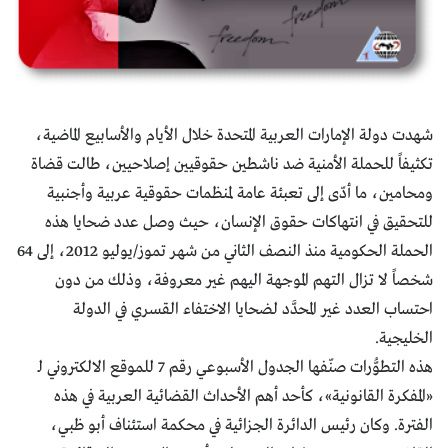
شهدت دولة الإمارات العربية المتحدة خلال الأيام والأسابيع الماضية،
تكثيفاً للحملة الأمنية ضد ناشطين حقوقيين إصلاحيين، طالت قضاة
ومحامين، ما أدّى إلى تعبئة عامة لمنظمات حقوقية عربية وأجنبية
للتحقيق في انتهاكات حقوق الإنسان، حيث وصل عدد ضحايا هذه
الحملة الحكومية منذ النصف الثاني من شهر تموز/يوليو 2012، إلى 64
شخصاً لا تزال التهم الموجهة اليهم غير معروفة، وذلك من دون
احتسـاب العدد غير المحدَّد لضحايا الاختفاء القسري في الدولة
الخليجية.
هذه التطوُّرات صنّفها الجدول الأسبوعي رقم 7 للموقع الالكتروني لـ
«المفكرة القانونية»، كأحد أهم الأحداث القضائية العربية في هذه
الفترة. وكان رئيس الدائرة الجزائية في محكمة استئناف أبو ظبي،