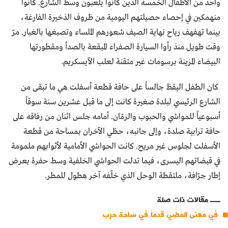
واحد من الأطفال الخمسة الذين كانوا يلعبون وسط الشارع. كانوا
منهمكين في إحصاء حصيلتهم اليومية من ظروف الذخيرة الفارغة،
بينما تهفهف رياح نهاية الصيف شعورهم الملساء وتصبغها بالغبار. مرّ
وقت طويل منذ رأوا السيارة الصفراء المبقعة بالصدأ ومقطورتها
البيضاء المزينة برسومات غير متقنة لعلب الآيسكريم.
كان الطفل اليقظ جالساً على حافة قطعة أسفلت هي ما تبقى من
الشارع الرئيسي لبلدة صغيرة كانت إلى ما قبل عشرين سنة سوقاً
أسبوعياً للمواشي والحبوب والرمّان. أمامه جلس اثنان من رفاقه على
حافة ترابية صلدة، وإلى جانبه، حظي الآخران بمساحة من قطعة
الأسفلت لجلوس غير مريح. كانت الحواشي الأمامية لأثوابهم ملمومة
في قبضاتهم اليسرى، فيما تدلت الحواشي الخلفية وسط حفرة بعرض
إطار جرّافة، ملتقطة الوحل الذي خلّفه آخر هطول للمطر.
مقالات ذات صلة
في معنى المضي قدماً في ساحة حرب