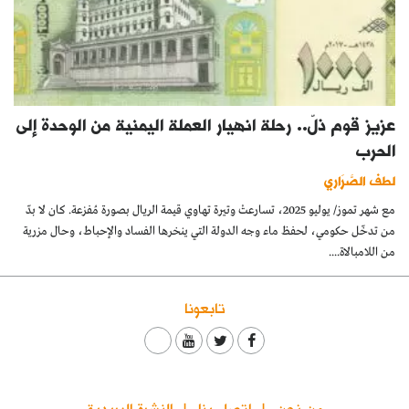
عزيز قوم ذلّ.. رحلة انهيار العملة اليمنية من الوحدة إلى
الحرب
لطف الصَّرَاري
مع شهر تموز/ يوليو 2025، تسارعتْ وتيرة تهاوي قيمة الريال بصورة مُفزعة. كان لا بدّ
من تدخّل حكومي، لحفظ ماء وجه الدولة التي ينخرها الفساد والإحباط، وحال مزرية
من اللامبالاة....
تابعونا
من نحن
اتصل بنا
النشرة البريدية