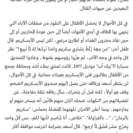
البعيدين عن جبهات القتال.
في كل الأحوال لا يحصل الأطفال على النقود من صفقات الآباء التي
ينتهي بها المطاف في أيدي الأمهات أيضاً إلى حين عودة المحاربين أو إلى
حين نفاد مخزون الغذاء أو لطارئ مرَضي، لكن ليس للآيسكريم. قال
طفل آخر: "مَن مِعِهْ زَلَطْ نِشتري سِكريم وِاحْنا نْرِدَّها لِهْ لمّا نْبِيع؟" نظر
كل واحد في وجه الآخر، ثم هزّوا رؤوسهم بقنوط، وعادوا للتحديق
بسيارة الـ"بيك أب" موديل 1977. كانت تمشي ببطء أشد ومحاطة بجمع
من الأطفال يطالبون فتى الآيسكريم بعينات مجانية. في كل الأحوال،
لن ينتظر أسعد ورفاقه حتى يصل إليهم صندوق الآيسكريم الضخم.
وقف هو أولاً، لكنه قبل أن يتحرك، سأل رفاقه بثقة مفاجئة، عن
تفضيلاتهم من النكهات. ضحك اثنان منهم ظانّين أنه يسخر منهم أو
يمازحهم، بينما أعلن الآخران نكهتهما المفضلة بحماس: "سكريم
بالرمان"، "... بالفراولة". "خلاص، أنا شَاسِير ادِّيها لكم، بس كُلْ واحد
يِخرِّج عشر فَشَقْ لمّا ارجع". قال أسعد بصرامة انتزعت موافقة أكثر