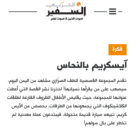
فكرة
آيسكريم بالنحاس
الرئيسية
مواضيع
تقدم المجموعة القصصية للطف الصرّاري مشاهد من اليمن اليوم،
إفتتاحية
سيصعب على من يقرأها نسيانها! اخترنا نشر القصة التي أعطت
عنوانها للمجموعة، حيث يقايض الأطفال الظروف الفارغة لطلقات
فكرة
الكلاشينكوف التي يجمعونها من الطرقات، بحصص من الآيس
دفاتر
كريم، تبيعه سيارة قديمة متجولة، فيبتدعون عملة معدنية لم
تخطر على بال سواهم!
بالصورة