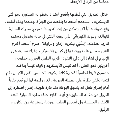
حماساً من الرفاق الأربعة.
خلال الطريق التي قطعها بأقصى امتداد لخطواته الصغيرة نحو فتى
الآيسكريم، استجمع أسعد ما ينقصه من الجرأة. وعندما وقف أمامه،
رفع صوته عالياً لكي يتمكن من إيصاله وسط ضجيج محرك السيارة
المتهالكة والمولد الكهربائي الذي يبقيه الفتى في حالة تشغيل مستمر
لتبريد بضاعته. "نِشْتِي سِكريم. رُمان وفراولة". صرخ أسعد. أخرج
الفتى خمس علب ووضعها في كيس بلاستيكي، وفرك سبابته على
الإبهام في إشارة إلى دفع النقود. اقترب الطفل الجريء خطوتين
أخريتين نحو الفتى، أخذ كيس الآيسكريم وناوله كيساً بداخله
خمسين ظرفاً نحاسياً لذخيرة كلاشينكوف. تحسس الفتى الكيس، ثم
فتحه ليلقي نظرة على العملة الغريبة، لكن رفضه لها لم يُجدِ نفعاً
أمام إصرار طفل لم يتذوق البوظة منذ فترة طويلة. إصرار اضطره إلى
النزول من مكانه للتشاور مع أبيه القابع خلف مقود السيارة. تبعه
الأطفال الخمسة وفي أيديهم العلب الوردية المصنوعة من الكارتون
الرقيق.