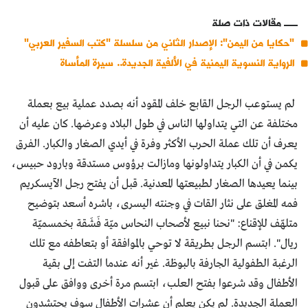
مقالات ذات صلة
"حكايا من اليمن": الإصدار الثاني من سلسلة "كتب السفير العربي"
الرواية النسوية اليمنية في الألفية الجديدة.. سيرة المأساة
لم يستوعب الرجل القابع خلف المقود أنه بصدد عملية بيع بعملة
مختلفة عن التي يتداولها الناس في طول البلاد وعرضها. كان عليه أن
يعرف أن تلك عملة الحرب الأكثر وفرة في أيدي الصغار والكبار. الفرق
يكمن في أن الكبار يتداولونها ومازالت برؤوس مستدقة وبارود حبيس،
بينما يعيدها الصغار لطبيعتها المعدنية. قبل أن يفتح رجل الآيسكريم
فمه المغلق على نثار القات في وجنته اليسرى، باشره أسعد بتوضيح
متلهّف للإقناع: "نحنا نبيع لأصحاب النحاس ميّة فَشَقة بخمسميّة
ريال". ابتسم الرجل بطريقة لا توحي بالموافقة أو بتعاطفه مع تلك
الرغبة الطفولية الجارفة بالبوظة. غير أنه عندما التفت إلى بقية
الأطفال وقد شرعوا بفتح العلب، ابتسم مرة أخرى ووافق على قبول
العملة الجديدة. لم يكن يعلم أن عشرات الأطفال سوف يحتشدون