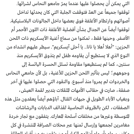
التي يمكن أن يحصلوا عليها عندما يمرّ جامعو النحاس لشرائها.
توقفوا جميعاً عن العدّ فتوقفت الجلبة التي كان يحدثها تداخل
أصواتهم وارتطام الأغلفة فوق بعضها داخل الجالونات البلاستيكية.
توقفوا أيضاً عن الجدال بشأن أفضلية الأغلفة ذات اللون الأحمر أم
الأصفر. وحينها فقط، تمكنوا من سماع أغنية الآيسكريم ذات اللحن
الحزين: "أهلا أهلا يا نانا.. يا أحلى آيسكريم". سيطر عليهم انشداه من
النوع الذي لا يستطيع أن يقاومه طفل لم يتذوق الآيسكريم منذ
سنتين، كما لم يستطيعوا مقاومة تسلل الحسرة اليائسة إلى
وجوههم؛ ليس بتأثير اللحن الحزين للأغنية، بل لأن جامعي النحاس
والخردوات لم يمروا منذ أسبوع. والنقود التي حصلوا عليها في آخر
صفقة، صارت في حقائب الأمهات المثقلات بتدبير لقمة العيش،
وبغياب الآباء الطويل في جبهات القتال. آباؤهم أيضاً يعقدون مثل هذه
الصفقات، لكن بالظروف النحاسية لقذائف الدبابات والرشاشات
المتوسطة وغيرها من مخلفات أسلحة المعارك. يتفقون مع تجار خردة
مغامرين لجمعها وإرسال ثمنها عبر محلات الصرافة المنتشرة في كل
مكان، سواء بأسماء أبنائهم الكبار أو من يثقون به من أفراد العائلة