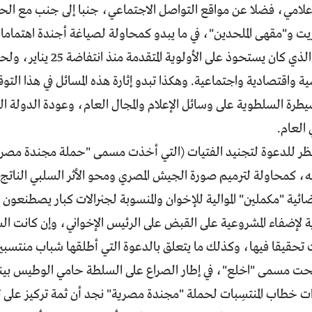
لإعلامي، فضلا عن مواقع التواصل الاجتماعي، جنبا إلى جنب مع ال
يت و"مقهى الملحدين"، في ما يبدو كمحاولة لصياغة أجندة اهتمام
الهم السياسي الذي كان يستحوذ
ة واقتصادية واجتماعية. وهكذا تبدو إثارة هذه المسائل في هذا ال
سيطرة السلطوية على وسائل الإعلام والمجال العام، وعودة الدولة ا
 العام.
لنظر للدعوة لتجنيد الفتيات (التي أخذت مسمى "حملة مجندة مصرية"
 كمحاولة لترميم صورة الجيش المصري ومحو الأثر السلبي الناتج ع
ضائية "مكملين" الموالية للإخوان والمنسوبة لجنرالات كبار يصطنعون
 لإضفاء المشروعية على القبض على الرئيس الإخواني، وإن كانت ا
حقيقا فيها، وكذلك ما يتعلق بالدعوة التي أطلقها شباب منتسبين
حت مسمى "اخلع"، في إطار الصراع على السلطة حامي الوطيس بينه
ت خطاب المنتسِبات لحملة "مجندة مصرية" نجد أن ثمة تركيز على 