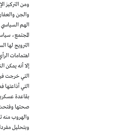
ومن التركيز ا
والجن والعفار
المجتمع، سياسي
الترويج لها ال
اهتمامات الرأي
إلا أنه يمكن ا
التي خرجت فيه،
التي أذاعتها ف
بقاعدة عسكرية
صحتها وفتحت ت
والهروب منه ت
وبتحليل مفردا