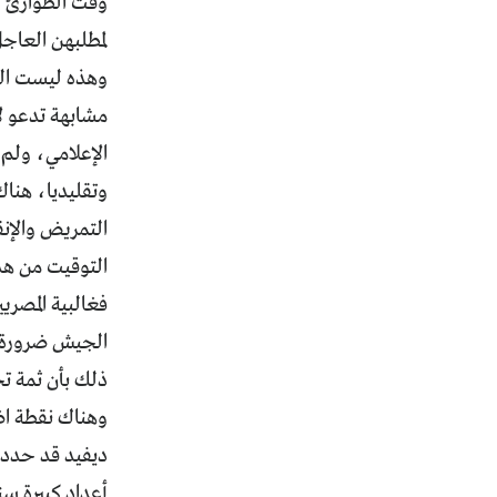
وقت الطوارئ و
لمطلبهن العاجل
وهذه ليست الد
مشابهة تدعو لإ
الإعلامي، ولم
وتقليديا، هنا
التوقيت من هذا
فغالبية المصري
الجيش ضرورة، 
ذلك بأن ثمة ت
وهناك نقطة اض
ديفيد قد حددت
أعداد كبيرة س