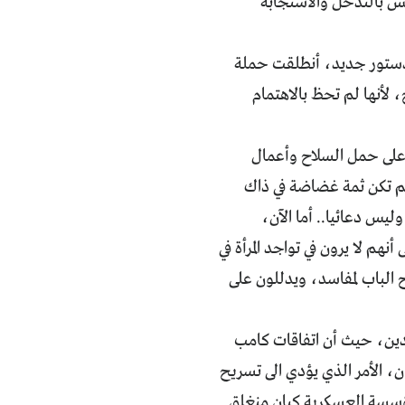
س بالتدخل والاستجابة
دستور جديد، أنطلقت حملة
، لأنها لم تحظ بالاهتمام
 على حمل السلاح وأعمال
اذ، وهو ما حدث إبان العدوان الثلاثي على مصر في العام 1956، ولم تكن ثمة غضاضة في ذاك
يس دعائيا.. أما الآن،
هم لا يرون في تواجد المرأة في
الباب لمفاسد، ويدللون على
دين، حيث أن اتفاقات كامب
، الأمر الذي يؤدي الى تسريح
مؤسسة العسكرية كيان منغلق