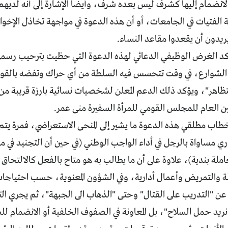
لانضمام إليها كشرف ليس بعده شرف، وأيضا الإشارة إلى أنه لديهم
الفتيات في الجامعات، أو أن هذه الدعوة في مواجهة تخاذل الإخوان
يريدون أن يقعدوا مقاعد النساء.
ؤكد الغرض الوظيفي الدعائي لهذه الدعوة التي حظيت بترحيب رسمي
الشوارع، في وقت تتحسس فيه السلطة من أي حراك وتفضه بالقوة، 
ظاهر"، ويؤكد ذلك الدعم المعلن لشخصيات نسائية بارزة قريبة من 
مين العام للمجلس القومي للمرأة السفيرة منى عمر.
خطاب مطلقي هذه الدعوة ما يشير إلى المنحى الاستعراضي، فمرة يتم
اري مساواة بالرجل في أداء الواجب الوطني (في حين أن التجنيد في 
معاملة بندية)، علاوة على أن ما يطالب به هو متاح بالفعل كالالتح
 والتمريض وأعمال أدارية، وفي الشؤون المعنوية، حسب احتياج
عن "التدريب على القتال" وحتى "الذهاب الى الجبهة"، ثم يجري ال
ا نريد حمل السلاح"، بل المعاونة في الصفوف الخلفية أو الانضمام 