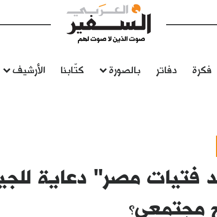
فكرة
دفاتر
بالصورة
كتّابنا
الأرشيف
د فتيات مصر" دعاية للج
ج مجتمعي؟