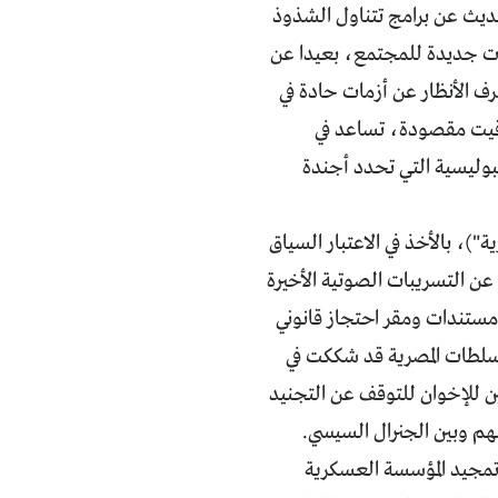
حديث عن برامج تتناول الشذوذ
ات جديدة للمجتمع، بعيدا عن
 على الأولوية المتقدمة منذ انتفاضة 25 يناير، ولحرف الأنظار عن أزمات حادة في
توقيت مقصودة، تساعد في
لبوليسية التي تحدد أجندة
)، بالأخذ في الاعتبار السياق
ن التسريبات الصوتية الأخيرة
 مستندات ومقر احتجاز قانوني
لسلطات المصرية قد شككت في
 للإخوان للتوقف عن التجنيد
م وبين الجنرال السيسي.
تمجيد المؤسسة العسكرية