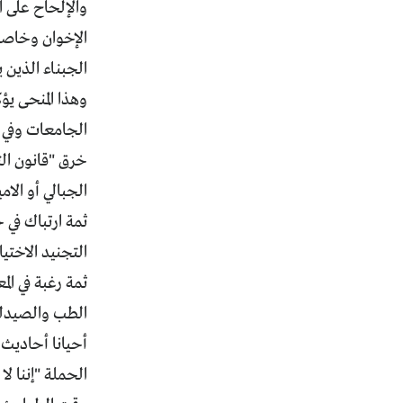
والإلحاح على ا
الإخوان وخاصة 
الجبناء الذين 
وهذا المنحى ي
الجامعات وفي 
خرق "قانون الت
الجبالي أو الا
ثمة ارتباك في 
التجنيد الاختي
ثمة رغبة في ال
الطب والصيدلة
أحيانا أحاديث 
الحملة "إننا ل