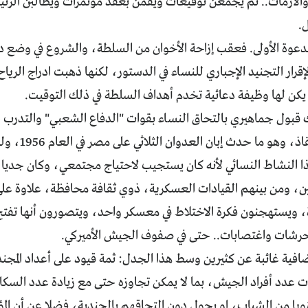
الأزمات.. ثم يجمعن توقيعات ويقمن بعقد مؤتمرات ويطالبن الرئي
.
عوة الأولى. فعقب إزاحة الأخوان من السلطة، والشروع في وضع 
قرار التجنيد الإجباري للنساء في الدستور، لكنها ذهبت ادراج الرياح
 يكن لها وظيفة دعائية تخدم أهداف السلطة في ذلك التوقيت.
ك قبول جماهيري بالتحاق النساء بقوات "الدفاع الشعبي" والتدرب
التمريض والإنق
 النشاط النسائي لأنه كان يستجيب لاحتياج مجتمعي، وكان جديا ول
ين، ومن بينهم القيادات العسكرية، ذوي ثقافة محافظة، علاوة على أن
ويستهجنون فكرة الاختلاط في معسكر واحد، ويتصورون أنها تفتح 
حرشات واغتصابات.. حتى في صفوف الجيش الأميركي.
افية غائبة عن كثيرين وسط هذا الجدل: ثمة قيود على أعداد المجن
 عدد أفراد الجيش، بما لا يمكن تجاوزه حتى مع زيادة عدد السكان
نويا من الشباب، او يحول دون التحاقهم بالجندية، فضلا عن أن ال