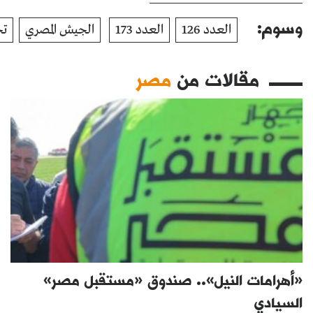
وسوم:
العدد 126
العدد 173
الجيش المصري
تج
مقالات من
مصر
«أهرامات النيل».. صندوق «مستقبل مصر»
السيادي