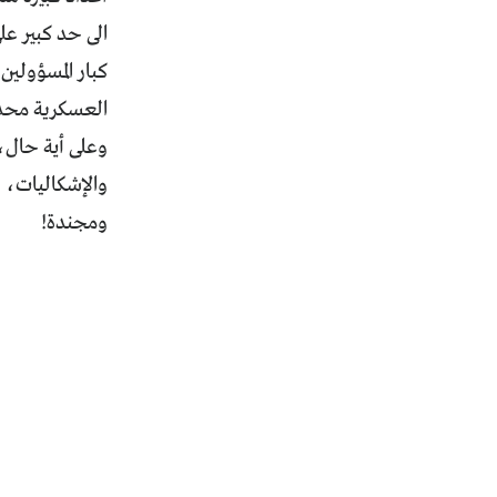
الى حد كبير ع
كبار المسؤولين 
العسكرية محدو
وعلى أية حال،
والإشكاليات، 
ومجندة!