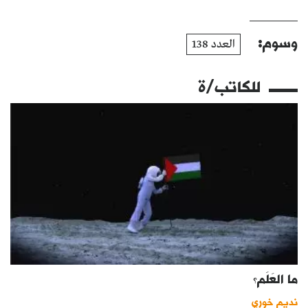
وسوم:
العدد 138
للكاتب/ة
ما العَلَم؟
نديم خوري