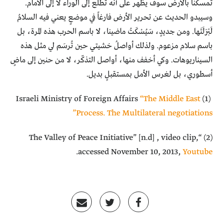
تمسكنا بالأرض سوف يظهر على أنّه تطلّع إلى الوراء لا إلى الأمام.
وسيبدو الحديث عن تحرير الأرض فارغاً في موضعٍ يعني فيه السلامُ
لَبْرَلَتَها. ومن جديدٍ، سَيُسْكَتُ ماضينا، لا باسم الحرب هذه المرة، بل
باسم سلام مزعوم. ولذلك أواصلُ خشيتي حين تُرسَم لي مثل هذه
السيناريوهات. وكي أخفف منها، أواصل التذكّر، لا من حنين إلى ماضٍ
أسطوري، بل لغرس الأمل بمستقبلٍ بديل.
“The Middle East
(1) Israeli Ministry of Foreign Affairs
Process. The Multilateral negotiations”
(2) “The Valley of Peace Initiative” [n.d] , video clip,
.
accessed November 10, 2013,
Youtube