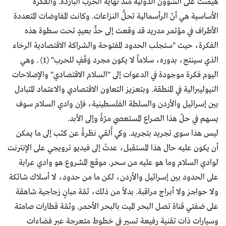
هيمنت على الشؤون الدولية منذ نهاية الحرب الباردة. والفكرة
الأساسية هي أنّ الرأسمالية تحلُّ النزاعات. وكانت المفاوضات المتعددة
الأطراف في مؤتمر مدريد قد وقعت إلى حدٍّ بعيدٍ تحت سطوة هذه
الفكرة، حيث "ستجلب الحدود المفتوحة والشراكة الاقتصادية الرخاء
الذي سينتج، بدوره، سلاماً لا يكون مجرد وَقْفٍ للحرب" (1) . وهي
اليوم فكرة موجودة في الدعوات إلى "السلام الاقتصادي" والإصلاحات
النيوليبرالية في المنطقة. وبتعزيز التعاون الاقتصادي والاعتماد المتبادل
بين إسرائيل والأردن والسلطة الفلسطينية، فإن وادي السلام سوف
يسهم في حلّ هذا الصراع المستعصي مرّةً وإلى الأبد.
ليس هذا سوى تجريد بتجريد. وكي أُلقي نظرةً عن كثب إلى ما يمكن
أن يكون عليه حال هذا المستقبل، عدتُ إلى فيديو ترويجي على الإنترنت
لوادي السلام وما هو عليه من سحر. موقع المشروع هو وادي عرابة
على الحدود بين إسرائيل والأردن، لكن ما من حدود، لا أسلاك شائكة
ولا حواجز ولا أبراج مراقبة. بدلاً من ذلك، ثمّة مبانٍ زجاجية شاهقة
على ضفتي قناة تصل البحر الميت بالبحر الأحمر. وثمّة قطارات صامتة
وسيارات ذات تقنية رفيعة تسير في خطوط متعرجة عبر فضاءات