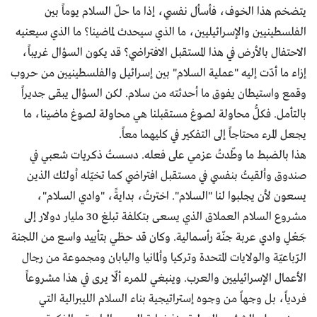
يتضخم هذا الخوف، فأسأل نفسي، إذا ما حلّ السلام يوماً بين
الفلسطينيين والإسرائيليين، ما الذي سيحدث لماضينا؟ ما الذي سيعنيه
الاحتفال بالأرض في هذا المستقبل الافتراضي؟ قد يكون السؤال غريباً،
إزاء ما أدّت إليه "عملية السلام" بين إسرائيل والفلسطينيين من حروب
وقمع واستيطان يفوق ما أحدثته من سلام. لكن السؤال يبقى جديراً
بالتأمل. فكلُّ محاولة لصوغ مستقبلنا هي محاولة لصوغ ماضينا، ما
يجعل المرء محتاجاً إلى التفكير في كليهما معاً.
هذا بالضبط ما وطّدتُ عزمي على فعله. دسستُ ذكريات شعبي في
صندوق وألقيتُ بنفسي في مستقبل افتراضي كما تخيّله أولئك الذين
يسعون لأن يجلبوا لنا "السلام". اخترتُ، بدايةً، "وادي السلام"،
مشروع السلام العملاق الذي يسعى بتكلفة تبلغ 30 مليار دولار إلى
جَعْلِ وادي عربة جنّة رأسمالية. وكان قد حظي بتأييد واسع من اللجنة
الرّباعيّة والولايات المتحدة وتركيا وألمانيا واليابان ومجموعة من رجال
الأعمال الإسرائيليين والعرب. وينبغي للمرء ألّا يرى في هذا مشروعاً
فردياً، بل وجهاً من وجوه إستراتيجية بناء السلام الليبرالية التي