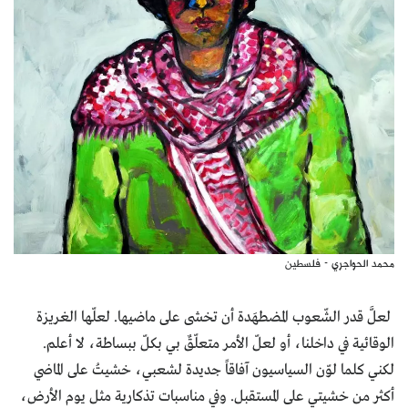
محمد الحواجري - فلسطين
لعلَّ قدر الشّعوب المضطهَدة أن تخشى على ماضيها. لعلّها الغريزة
الوقائية في داخلنا، أو لعلّ الأمر متعلّقٌ بي بكلّ ببساطة، لا أعلم.
لكني كلما لوّن السياسيون آفاقاً جديدة لشعبي، خشيتُ على الماضي
أكثر من خشيتي على المستقبل. وفي مناسبات تذكارية مثل يوم الأرض،