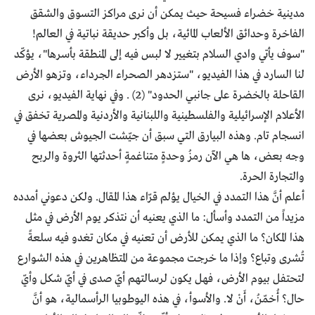
مدينية خضراء فسيحة حيث يمكن أن نرى مراكز التسوق والشقق
الفاخرة وحدائق الألعاب المائية، بل وأكبر حديقة نباتية في العالم!
"سوف يأتي وادي السلام بتغيير لا لبس فيه إلى المنطقة بأسرها"، يؤكّد
لنا السارد في هذا الفيديو، "ستزدهر الصحراء الجرداء، وتزهو الأرض
القاحلة بالخضرة على جانبي الحدود" (2) . وفي نهاية الفيديو، نرى
الأعلام الإسرائيلية والفلسطينية واللبنانية والأردنية والمصرية تخفق في
انسجام تام. وهذه البيارق التي سبق أن جيّشت الجيوش بعضها في
وجه بعض، ها هي الآن رمزُ وحدةٍ متناغمةٍ أحدثتها الثروة والربح
والتجارة الحرة.
أعلم أنَّ هذا التمدد في الخيال يؤلم قرّاء هذا المقال. ولكن دعوني أمدده
مزيداً من التمدد وأسأل: ما الذي يعنيه أن نتذكر يوم الأرض في مثل
هذا المكان؟ ما الذي يمكن للأرض أن تعنيه في مكان تغدو فيه سلعةً
تُشرى وتباع؟ وإذا ما خرجت مجموعة من المتظاهرين في هذه الشوارع
لتحتفل بيوم الأرض، فهل يكون لرسالتهم أيّ صدى في أيّ شكل وأيّ
حال؟ أُخمّنُ، أَنْ لا. والأسوأ، في هذه اليوطوبيا الرأسمالية، هو أنَّ