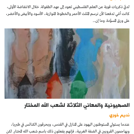
لديَّ ذكريات قوية عن العلم الفلسطيني تعود إلى عهد الطفولة. خلال الانتفاضة الأولى،
كانت أمّي تدفعنا لأن نرسم المثلث الأحمر والخطوط المتوازية، الأسود والأبيض والأخضر،
على ورق المسوَّدة. وما إن...
الصهيونية والمعاني الثلاثة لشعب الله المختار
نديم خوري
عندما يستولي المستوطنون اليهود على المنازل في القدس، ويحرقون الكنائس في طبريا،
ويهاجمون القرويين في الضفة الغربية، فإنهم يفعلون ذلك باسم شعب الله المختار. لكن