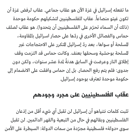
ما تفعله إسرائيل في غزة الآن هو عقاب جماعي. عقاب لرفض غزة أن
تكون غيتو منصاعاً. عقاب للفلسطينيين لتشكيلهم حكومة موحدة
(ذلك أن السماء تحرّم على الفلسطينيين أن يتحدوا). هو عقاب لصلف
حماس والفصائل الأخرى في ردّها على حصار اسرائيل بالمقاومة،
المسلحة أو سواها، بعد ردّ إسرائيل المتكرر على الاحتجاجات غير
المسلحة بوحشية وسحقها بعنف. وكانت حماس قد التزمت وقف
إطلاق النار وعرضت في السابق هدنةً لمدة عشر سنوات، ولكن دون
جدوى: فلم يتم رفع الحصار. بل إن حماس وافقت على الانضمام إلى
حكومة موحدة تعترف بوجود إسرائيل.
عقاب الفلسطينيين على مجرد وجودهم
تثبت كلمات نتنياهو أن إسرائيل لن تقبل أي شيء أقل من إذعان
الفلسطينيين وبقائهم في حال من التبعية والقهر الدائمين. لن تقبل
سوى «دولة» فلسطينية مجرّدة من سمات الدولة: السيطرة على الأمن