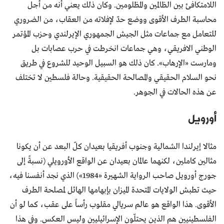
اللامتكافئ بين الظالمين والمظلومين. وكان ذلك يعني أنه من أجل
محاسبة الطرف الأقوى ووضع حدّ لإفلاته من العقاب، من الضروري
للتعامل مع جماعات مثل الجيش الجمهوري الإيرلندي وحزب المؤتمر
الوطني الافريقي، وهي جماعات انخرطت في حرب عصابات بل
ومارست «الإرهاب». كان ذلك هو السبيل الوحيد للشروع في طريق
نحو السلام الحقيقي والمصالحة الحقيقية. وحالة فلسطين لا تختلف
عن هذه الحالات في الجوهر.
أورويل
مثالا إيرلندا الشمالية وجنوب أفريقيا بعيدان كلّ البعد عن أن يكونا
مثالين كاملين، لكنهما عالمان بعيدان عن الواقع الأورويلي (نسبةً إلى
جورج أورويل صاحب الرواية الشهيرة «1984») الذي نجد أنفسنا فيه،
حيث تطبش الولايات المتحدة الميزان بإبهامها الهائل لمصلحة الطرف
الأقوى. هذا الواقع هو عالم سريالي مقلوب رأساً على عقب، كما لو أن
الفلسطينيين هم الذين يحتلّون الإسرائيليين وليس العكس. وفي هذا