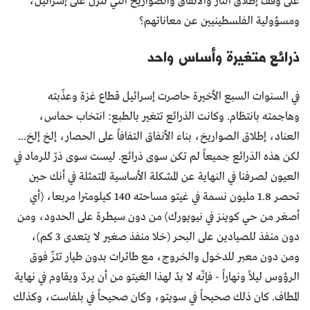
على وقف إطلاق النار والأنفاق والصواريخ التي تنزل على إسرائيل،
ومسؤولية الفلسطينيين عن معاناتهم؟
ذرائع متغيرة وأساس واحد
في السنوات السبع الأخيرة حاصرت إسرائيل قطاع غزة وعذّبته
وهاجمته بانتظام. وكانت الذرائع تتغير بالطبع: انتخاب حماس،
العناد، إطلاق الصواريخ، بناء الأنفاق التفافاً على الحصار، إلخ إلخ...
لكن هذه الذرائع جميعاً لم تكن سوى ذرائع. ليست سوى ذرّ للرماد في
العيون لصرفنا في النهاية عن المشكلة الأساسية المتمثلة في أنك حين
تحصر 1.8 مليون نسمة في غيتو مساحته 140 كيلومترا مربعا، (أي
أصغر من حي كوينز في نيويورك) من دون سيطرة على الحدود، ومن
دون منفذ للصيادين على البحر (خلا منفذ صغير لا يتعدى 3 كم)،
ومن دون معبر للدخول والخروج، مع طائرات بدون طيار تئزّ فوق
الرؤوس ليلاً ونهاراً - فإنّه لا بدّ لهذا الغيتو من أن يردّ ويقاوم في نهاية
المطاف. كان ذلك صحيحاً في سويتو، وكان صحيحاً في بلفاست، وكذلك