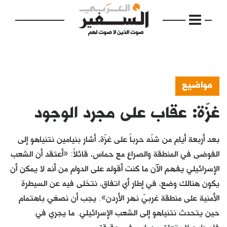
مواضيع
غزّة: عقاب على مجرد الوجود
الرئيسية
مواضيع
بعد أربعة أيام من شنّه حرباً على غزّة، أشار بنيامين نتنياهو إلى
إفتتاحية
الفوضى في المنطقة والصراع مع حماس، قائلاً: «أعتقد أن الشعب
الإسرائيلي يفهم الآن ما كنت أقوله على الدوام من أنه لا يمكن أن
فكرة
يكون هنالك وضع، في إطار أي اتفاق، نتخلى فيه عن السيطرة
دفاتر
الأمنية على منطقة غربيّ نهر الأردن». يجب أن نصغي باهتمام
حين يتحدث نتنياهو إلى الشعب الإسرائيلي. ما يجري في
بالصورة
فلسطين لا يتعلق بحماس في حقيقة