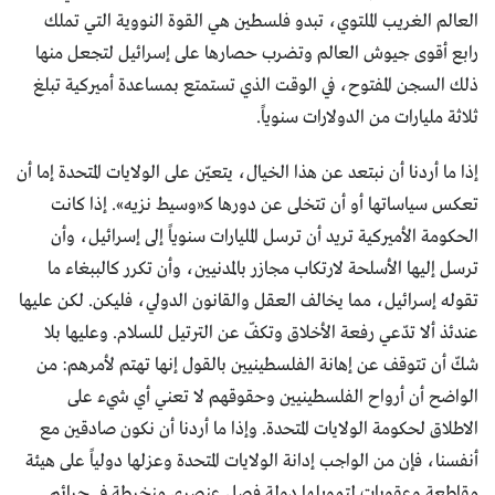
العالم الغريب الملتوي، تبدو فلسطين هي القوة النووية التي تملك
رابع أقوى جيوش العالم وتضرب حصارها على إسرائيل لتجعل منها
ذلك السجن المفتوح، في الوقت الذي تستمتع بمساعدة أميركية تبلغ
ثلاثة مليارات من الدولارات سنوياً.
إذا ما أردنا أن نبتعد عن هذا الخيال، يتعيّن على الولايات المتحدة إما أن
تعكس سياساتها أو أن تتخلى عن دورها كـ«وسيط نزيه». إذا كانت
الحكومة الأميركية تريد أن ترسل المليارات سنوياً إلى إسرائيل، وأن
ترسل إليها الأسلحة لارتكاب مجازر بالمدنيين، وأن تكرر كالببغاء ما
تقوله إسرائيل، مما يخالف العقل والقانون الدولي، فليكن. لكن عليها
عندئذ ألا تدّعي رفعة الأخلاق وتكفّ عن الترتيل للسلام. وعليها بلا
شكّ أن تتوقف عن إهانة الفلسطينيين بالقول إنها تهتم لأمرهم: من
الواضح أن أرواح الفلسطينيين وحقوقهم لا تعني أي شيء على
الاطلاق لحكومة الولايات المتحدة. وإذا ما أردنا أن نكون صادقين مع
أنفسنا، فإن من الواجب إدانة الولايات المتحدة وعزلها دولياً على هيئة
مقاطعة وعقوبات لتمويلها دولة فصل عنصري منخرطة في جرائم