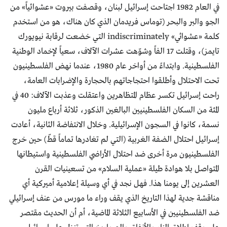
في العام 1982 اجتاحت إسرائيل لبنان، وقصفت بيروت «عشوائياً» من
الجو والبر والبحر (توماس فريدمان الذي كان هناك، هو من استخدم
كلمة «عشوائي» indiscriminately التي خضعت لرقابة نيويورك
تايمز)، وقتلت 17 الفاً وشوّهت عشرات الآلاف، سعياً لإخماد الوطنية
الفلسطينية. وابتداءً من أواخر عام 1980، عندما نهض الفلسطينيون
تحت الاحتلال وأطلقوا احتجاجاتهم بالحجارة والإضرابات العامة،
راحت إسرائيل تكسر عظام المتظاهرين واعتقلت وعذبت الآلاف: 40 في
المئة من السكان الفلسطينيين البالغين الذكور، ثلاثة أرباع مليون
نسمة، كانوا في السجون الإسرائيلية. وخلال الانتفاضة الثانية، أعادت
إسرائيل احتلال الضفة الغربية (التي لم تغادرها تماماً قطّ) حين خرج
الفلسطينيون مرة أخرى ضد احتلال الأراضي الفلسطينية واستيطانها
المتواصل بلا هوادة طيلة «عملية السلام» من تسعينيات القرن
العشرين إلى يومنا هذا. فهل نجد في أي وسيلة إعلامية أميركية أي
مناقشة جدية لهذا التاريخ الذي يقف وراء ما مورس من عنف إسرائيلي
ضد الفلسطينيين في الأسابيع الثلاثة الماضية، أم أن الحديث مقتصر