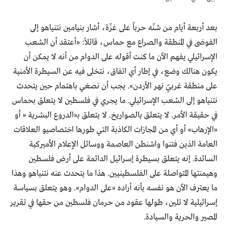
بعد أربعة أيام من شنّه حرباً على غزّة، أشار بنيامين نتنياهو إلى
الفوضى في المنطقة والصراع مع حماس، قائلاً: «أعتقد أن الشعب
الإسرائيلي يفهم الآن ما كنت أقوله على الدوام من أنه لا يمكن أن
يكون هنالك وضع، في إطار أي اتفاق، نتخلى فيه عن السيطرة الأمنية
على منطقة غربيّ نهر الأردن». يجب أن نصغي باهتمام حين يتحدث
نتنياهو إلى الشعب الإسرائيلي. ما يجري في فلسطين لا يتعلق بحماس
في حقيقة الأمر. لا يتعلق بالصواريخ. لا يتعلق بـ«الدروع البشرية « أو
«الإرهاب» أو أي من المجازات الكاذبة التي طورها اختصاصيو العلاقات
العامة الذين فتنوا واشنطن العاصمة ووسائل الإعلام الأميركية
السائدة. إنه يتعلق بسيطرة إسرائيل الدائمة على أرض فلسطين
وهيمنتها المتواصلة على الفلسطينيين. هذا ما يتحدث عنه نتنياهو وهذا
ما يعترف الآن هو نفسه بأنه أراده «على الدوام». وهو يتعلق بسياسة
إسرائيلية لا تلين، طولها عقود من حرمان فلسطين من حقها في تقرير
المصير والحرية والسيادة.