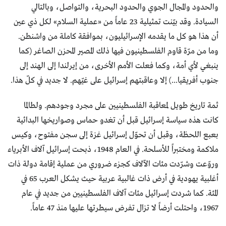
والحدود والمجال الجوي والحدود البحرية، والتواصل، وبالتالي
السيادة. وقد بيّنت تمثيلية 23 عاماً من «عملية السلام» لكل ذي عين
أن هذا هو كل ما يقدمه الإسرائيليون، بموافقة كاملة من واشنطن.
وما من مرّة قاوم الفلسطينيون فيها ذلك المصير المحزن الصاغر (كما
ينبغي لأي أمة، وكما فعلت الأمم الأخرى، من إيرلندا إلى الهند إلى
جنوب أفريقيا...) إلا وعاقبتهم إسرائيل على غيّهم. لا جديد في كلّ هذا.
ثمة تاريخ طويل لمعاقبة الفلسطينيين على مجرد وجودهم. ولطالما
كانت هذه سياسة إسرائيل قبل أن تغدو حماس وصواريخها البدائية
بعبع اللحظة، وقبل أن تحوّل إسرائيل غزة إلى سجن مفتوح، وكيس
ملاكمة ومختبراً للأسلحة. في العام 1948، ذبحت إسرائيل آلاف الأبرياء
وروّعت وشرّدت مئات الآلاف كجزء ضروري من عملية إقامة دولة ذات
أغلبية يهودية في أرض ذات غالبية عربية حيث يشكل العرب 65 في
المئة. كما شردت إسرائيل مئات آلاف الفلسطينيين من جديد في عام
1967، واحتلت أرضاً لا تزال تفرض سيطرتها عليها منذ 47 عاماً.