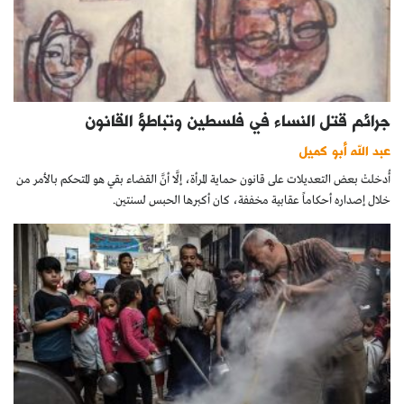
جرائم قتل النساء في فلسطين وتباطؤ القانون
عبد الله أبو كميل
أُدخلتْ بعض التعديلات على قانون حماية المرأة، إلَّا أنَّ القضاء بقي هو المتحكم بالأمر من
خلال إصداره أحكاماً عقابية مخففة، كان أكبرها الحبس لسنتين.