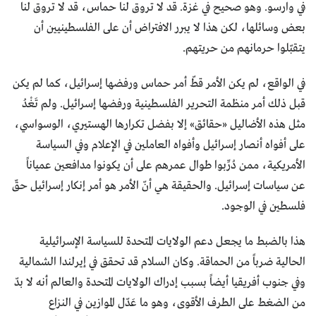
في وارسو. وهو صحيح في غزة. قد لا تروق لنا حماس، قد لا تروق لنا
بعض وسائلها، لكن هذا لا يبرر الافتراض أن على الفلسطينيين أن
يتقبّلوا حرمانهم من حريتهم.
في الواقع، لم يكن الأمر قطّ أمر حماس ورفضها إسرائيل، كما لم يكن
قبل ذلك أمر منظمة التحرير الفلسطينية ورفضها إسرائيل. ولم تَغْدُ
مثل هذه الأضاليل «حقائق» إلا بفضل تكرارها الهستيري، الوسواسي،
على أفواه أنصار إسرائيل وأفواه العاملين في الإعلام وفي السياسة
الأمريكية، ممن دُرِّبوا طوال عمرهم على أن يكونوا مدافعين عمياناً
عن سياسات إسرائيل. والحقيقة هي أنّ الأمر هو أمر إنكار إسرائيل حقّ
فلسطين في الوجود.
هذا بالضبط ما يجعل دعم الولايات المتحدة للسياسة الإسرائيلية
الحالية ضرباً من الحماقة. وكان السلام قد تحقق في إيرلندا الشمالية
وفي جنوب أفريقيا أيضاً بسبب إدراك الولايات المتحدة والعالم أنه لا بدّ
من الضغط على الطرف الأقوى، وهو ما عَدّل الموازين في النزاع