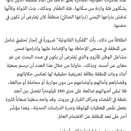
عدد المذكّرات الغيابية الصادرة بحقّ الآلاف من أبناء المنطقة الذين باتوا
يشكّلون فئة وازنة من سكّانها، فئة الطفّار. وبذلك، بدَتْ الدّولة وكأنّها
تدفش بذراعها اليُمنى (ذراعها الجنائيّ) منطقةً كان يُفترض أن تكون في
حضنها.
انطلاقاً من ذلك، رأَتْ “المفكّرة القانونيّة” ضرورةً في إنْجاز تحقيقٍ شامل
عن المنطقة في مسعى للإحاطة بها والإضاءة عليْها وإدْراجها ضمن
مشاغل الوطن المأزوم والذي يُفترض أن يكون في صدد البحث عن غدٍ
مغاير عن أمسه. وبذلك، حاولنا من خلال هذا العدد أن نرسم بمعيّة
أبناء وبنات المنطقة بطاقة تعريفية حقيقية لها تعكس حكاياتهم
وقضاياهم وآمالهم وأوضاعهم من دون مواربة أو مجاملة أو مبالغة،
فلا تبقى أصواتهم ضائعة على مدى 180 كيلومتراً تفصل بين أبعد
نقطة في القضاء ومراكز القرار في بيروت. وقد واجه سعْيُنا صعاباً كثيرة
بفعل نقْص المعطيات الموثوقة وندرة الدراسات الحديثة، وهذا مؤشّر
آخر على بُعد المنطقة عن الاهتمام العامّ.