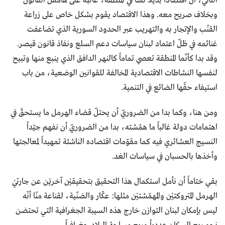
الثاني، أن اقتصاداً بديلاً نشأ في المنطقة، غالبه على هامش القانون
وبخلاف صريح معه. وهذا الاقتصاد يقوم بشكل خاص على زراعة
القنّب والإتجار به والتهريب عبر الحدود السورية الذي تضاعفت
غنائمه في ظلّ اعتماد لبنان سياسات دعم السلع ونفاذ قانون قيصر.
وقد بدا كأنّما المنطقة تعصي تماماً كالنهر الدافق الذي ينبع منها وتبيح
لنفسها النشاطات الاقتصادية المخالفة للقوانين الوضعية، من باب
استيفاء حقّها الضائع في التنمية.
ومن هنا، وكما بدا من الضروريّ أن يحتلّ قضاء الهرمل ما يستحقّ في
اهتمامات دولة غالباً ما همّشته، بدا من الضروريّ أن نفهم جيّداً
النسيج العشائري فيه كما مقوّمات اقتصاده الناشئة تمهيداً لمعالجتها
وأخذها بالحسبان في سياسات الغد.
بقي ختاماً أن نأمل استكمال هذا التحقيق بتحقيقيْن آخريْن عن جارتيْ
الهرمل المتروكتيْن والمهمّشتيْن مثلها: عكّار والضنّية، لقناعة منّا أنّه
ليس بإمكان لبنان التوازن خارج هذه السيبة الجغرافية التي تحتضن