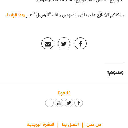
نحو ربع السكان عددياً وربع مساحة البلاد جغرافياً.
يمكنكم الاطلاّع على باقي نصوص ملف "الهرمل" عبر
هذا الرابط
.
وسوم:
تابعونا
من نحن
اتصل بنا
النشرة البريدية