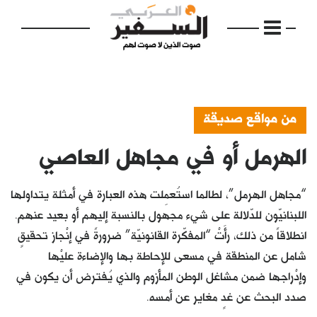
من مواقع صديقة
الهرمل أو في مجاهل العاصي
الرئيسية
مواضيع
“مجاهل الهرمل”، لطالما استُعمِلت هذه العبارة في أمثلة يتداولها
إفتتاحية
اللبنانيّون للدّلالة على شيء مجهول بالنسبة إليهم أو بعيد عنهم.
انطلاقاً من ذلك، رأَتْ “المفكّرة القانونيّة” ضرورةً في إنْجاز تحقيقٍ
فكرة
شامل عن المنطقة في مسعى للإحاطة بها والإضاءة عليْها
دفاتر
وإدْراجها ضمن مشاغل الوطن المأزوم والذي يُفترض أن يكون في
صدد البحث عن غدٍ مغاير عن أمسه.
بالصورة