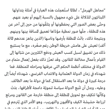
“مجاهل الهرمل”، لطالما استُعمِلت هذه العبارة في أمثلة يتداولها
اللبنانيّون للدّلالة على شيء مجهول بالنسبة إليهم أو بعيد عنهم.
وحتّى بعض الصور التي يحفظونها أو يتلقّونها من حين إلى آخر عن
هذه المنطقة، جلّها صور نمطية مؤدّاها تعميق المسافة بينها وبينهم.
وبنتيجة ذلك، باتَتْ المنطقة بأرضها وناسها (الذين يناهز عددهم المائة
ألف) تعيش على هامش خريطة الوطن رغم صغْره، مع ما يستتبع
ذلك من تضييق لسبل كسب العيش ودفع الكثيرين من شبّانها إلى
القيام بأعمال مخالفة للقانون. وقد تعزّز ذلك بفعل إهمال متمادٍ من
الدولة في مختلف أنظمة الحكم التي عرفتها ومراحله للمنطقة. فما
شهدناه في زمان الدولة العثمانية والانتداب الفرنسي، شهدناه أيضاً إلى
درجة كبيرة في دولة ما بعد الاستقلال كما في دولة ما بعد الطائف.
وعليه، وبدل أن تتْبع الدولة سياسة تنمويّة دامجة لأطرافها، بدَتْ
وكأنّها تتكيّف مع تحويل المنطقة إلى منطقة خارجة عن القانون ومرتع
لزراعة حشيشة الكيف والأفيون والتهريب، وهو الأمر الذي يُترجم في