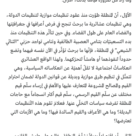
وما زاد من ضرورة قيامنا بذلك، أمران:
الأوّل، أنّ المنطقة طوّرت منذ عقود تنظيمات موازية لتنظيمات الدولة،
وهي تنظيمات عشائرية ما برحتْ تنجح في فرض أعرافها في جغرافيّتها
والفضاء العام على طول القضاء. وفي حين تتأثّر هذه التنظيمات منذ
بدء التسعينيّات بتنامي العصبية الطائفية وتنامي تواجد حزبَي “الثنائي
الشيعي” في المنطقة، فإنّها ما برحتْ تؤثّر في الآن نفسه فيهما وتضع
حدوداً لنفوذهما أو هامشاً لتحرّكهما. ولهذا الواقع العشائري
انعكاساتٌ اجتماعية لا تقلّ أهميّة عن انعكاساته السياسية، وهي
تتمثّل في تنظيم طرق موازية وبديلة عن قوانين الدولة لضمان احترام
القيم والمصالح المشروعة المتعارف عليها والأهمّ في إرساء سلّم قيم
مختلف عن سلّم القيم الرسمي، سلّم قيم أكثر انسجاماً مع حاجات
المنطقة تفرضه سياسات التخلّي عنها. فعلامَ تقوم هذه التّنظيمات
البديلة؟ وما هي الأعراف والقيم السائدة فيها؟ وما هي الأزمات التي
تعترضها؟