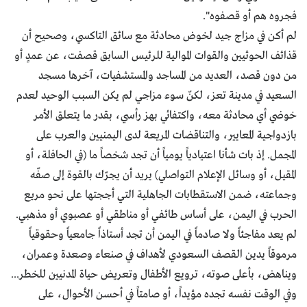
فجروه هم أو قصفوه".
لم أكن في مزاج جيد لخوض محادثة مع سائق التاكسي، وصحيح أن
قذائف الحوثيين والقوات الموالية للرئيس السابق قصفت، عن عمدٍ أو
من دون قصد، العديد من المساجد والمستشفيات، آخرها مسجد
السعيد في مدينة تعز، لكنّ سوء مزاجي لم يكن السبب الوحيد لعدم
خوضي أي محادثة معه، واكتفائي بهز رأسي، بقدر ما يتعلق الأمر
بازدواجية المعايير، والتناقضات المريعة لدى اليمنيين والعرب على
المجمل. إذ بات شأنا اعتيادياً يومياً أن تجد شخصاً ما (في الحافلة، أو
المقيل، أو وسائل الإعلام التواصلي) يريد أن يجرّك بالقوة إلى صفّه
وجماعته، ضمن الاستقطابات الجاهلية التي أججتها على نحو مريع
الحرب في اليمن، على أساس طائفي أو مناطقي أو عصبوي أو مذهبي.
لم يعد مفاجئاً ولا صادماً في اليمن أن تجد أستاذاً جامعياً وحقوقياً
مرموقاً يدين القصف السعودي لأهداف في صنعاء وصعدة وعمران،
ويناهض، بأعلى صوته، ترويع الأطفال وتعريض حياة المدنيين للخطر...
وفي الوقت نفسه تجده مؤيداً، أو صامتاً في أحسن الأحوال، على