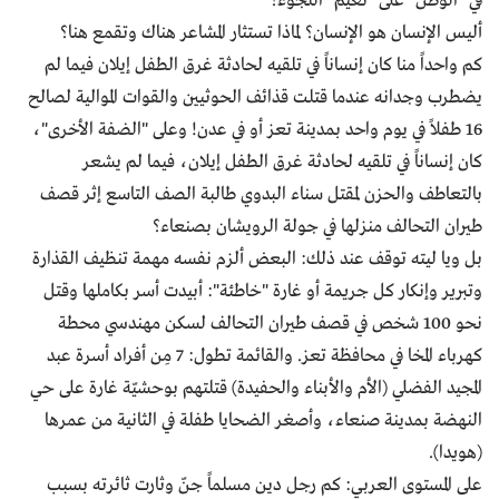
في "الوطن" على "نعيم" اللجوء؟
أليس الإنسان هو الإنسان؟ لماذا تستثار المشاعر هناك وتقمع هنا؟
كم واحداً منا كان إنساناً في تلقيه لحادثة غرق الطفل إيلان فيما لم
يضطرب وجدانه عندما قتلت قذائف الحوثيين والقوات الموالية لصالح
16 طفلاً في يوم واحد بمدينة تعز أو في عدن! وعلى "الضفة الأخرى"،
كان إنساناً في تلقيه لحادثة غرق الطفل إيلان، فيما لم يشعر
بالتعاطف والحزن لمقتل سناء البدوي طالبة الصف التاسع إثر قصف
طيران التحالف منزلها في جولة الرويشان بصنعاء؟
بل ويا ليته توقف عند ذلك: البعض ألزم نفسه مهمة تنظيف القذارة
وتبرير وإنكار كل جريمة أو غارة "خاطئة": أبيدت أسر بكاملها وقتل
نحو 100 شخص في قصف طيران التحالف لسكن مهندسي محطة
كهرباء المخا في محافظة تعز. والقائمة تطول: 7 مِن أفراد أسرة عبد
المجيد الفضلي (الأم والأبناء والحفيدة) قتلتهم بوحشيّة غارة على حي
النهضة بمدينة صنعاء، وأصغر الضحايا طفلة في الثانية من عمرها
(هويدا).
على المستوى العربي: كم رجل دين مسلماً جنّ وثارت ثائرته بسبب