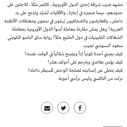
مشهد ضرب شرطة إحدى الدول الأوروبية، كالمجر مثلاً، للاجئين على
حدودهم، بينما ضميره في إجازة، والأقليات تُشرَّد وتذبح على يد
داعش، والمعارضون والصحافيون يُرمَون في سجون ومعتقلات الأنظمة
العربية؟ وهل يمكن مقارنة معاملة أسوأ الدول الأوروبية بمعاملة
الشغالات الفلبينيات في دول الخليج مثلاً؟ رواية ساق البامبو للكويتي
سعود السنوسي تجيب.
كيف يمسي أحدنا كونياً إذاً ويصبح سُلالياً في الوقت نفسه؟
كيف يؤمن بغاندي ويترحم على أدولف هتلر؟
كيف يتخلى عن إنسانيته لمصلحة الوحش المسيطر داخله؟
نزلت من التاكسي وليس برأسي أجوبة.