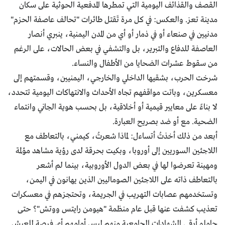
القصف والقذائف اليومية التي تمطرها المدفعية الحوثية على سكان
مدينة تعز. والعكس: في كل مرة تَقتل طائرات "تحالف عاصفة الحزم"
مدنيين في صنعاء أو في ذمار أو أي من المدن اليمنية، ينبري أنصار
العاصفة للدفاع والتبرير، بل والتشفي في بعض الحالات، على الرغم
من سقوط عشرات الضحايا من الأطفال والنساء.
شرخت الحرب، بشقيها الداخلي والخارجي، اليمنيين، وقسمتهم إلى
معسكرين، وباتت مواقفهم تجاه الأحداث والانتهاكات اليومية تتحدد،
لا بناءً على معايير قيمية أو أخلاقية، بل بحسب هوية الجاني وانتماء
الضحية. مع أو ضد بصريح العبارة.
أبعد من ذلك أخذتُ أتساءل: لماذا شعرتُ، كيمني، بالتعاطف مع
اللاجئين السوريين إلى أوروبا، وبكيت بحرقة لدى رؤية مشاهد مؤلمة
ومهينة تعرضوا لها في بعض الدول الأوروبية، بينما لم أشعر
بالتعاطف ذاته على اللاجئين الصوماليين الذين يهانون في اليمن،
وتستخدمهم عصابات التهريب في الجريمة، وتحتجزهم في معسكرات
تعذيب كشفت عنها قبل عام منظمة "هيومن رايتس ووتش"؟ حتى
حاملو أرقى الشهادات الجامعية منهم ليس أمامهم أي فرصة للعيش