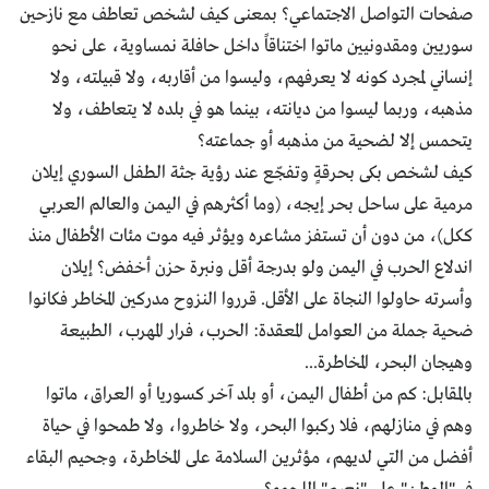
صفحات التواصل الاجتماعي؟ بمعنى كيف لشخص تعاطف مع نازحين
سوريين ومقدونيين ماتوا اختناقاً داخل حافلة نمساوية، على نحو
إنساني لمجرد كونه لا يعرفهم، وليسوا من أقاربه، ولا قبيلته، ولا
مذهبه، وربما ليسوا من ديانته، بينما هو في بلده لا يتعاطف، ولا
يتحمس إلا لضحية من مذهبه أو جماعته؟
كيف لشخص بكى بحرقةٍ وتفجّع عند رؤية جثة الطفل السوري إيلان
مرمية على ساحل بحر إيجه، (وما أكثرهم في اليمن والعالم العربي
ككل)، من دون أن تستفز مشاعره ويؤثر فيه موت مئات الأطفال منذ
اندلاع الحرب في اليمن ولو بدرجة أقل ونبرة حزن أخفض؟ إيلان
وأسرته حاولوا النجاة على الأقل. قرروا النزوح مدركين المخاطر فكانوا
ضحية جملة من العوامل المعقدة: الحرب، فرار المهرب، الطبيعة
وهيجان البحر، المخاطرة...
بالمقابل: كم من أطفال اليمن، أو بلد آخر كسوريا أو العراق، ماتوا
وهم في منازلهم، فلا ركبوا البحر، ولا خاطروا، ولا طمحوا في حياة
أفضل من التي لديهم، مؤثرين السلامة على المخاطرة، وجحيم البقاء