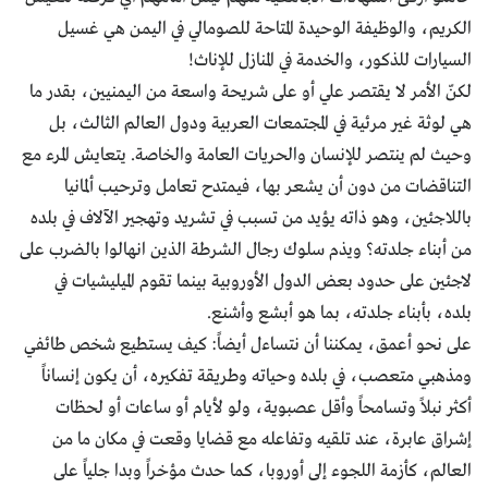
الكريم، والوظيفة الوحيدة المتاحة للصومالي في اليمن هي غسيل
السيارات للذكور، والخدمة في المنازل للإناث!
لكنّ الأمر لا يقتصر علي أو على شريحة واسعة من اليمنيين، بقدر ما
هي لوثة غير مرئية في المجتمعات العربية ودول العالم الثالث، بل
وحيث لم ينتصر للإنسان والحريات العامة والخاصة. يتعايش المرء مع
التناقضات من دون أن يشعر بها، فيمتدح تعامل وترحيب ألمانيا
باللاجئين، وهو ذاته يؤيد من تسبب في تشريد وتهجير الآلاف في بلده
من أبناء جلدته؟ ويذم سلوك رجال الشرطة الذين انهالوا بالضرب على
لاجئين على حدود بعض الدول الأوروبية بينما تقوم الميليشيات في
بلده، بأبناء جلدته، بما هو أبشع وأشنع.
على نحو أعمق، يمكننا أن نتساءل أيضاً: كيف يستطيع شخص طائفي
ومذهبي متعصب، في بلده وحياته وطريقة تفكيره، أن يكون إنساناً
أكثر نبلاً وتسامحاً وأقل عصبوية، ولو لأيام أو ساعات أو لحظات
إشراق عابرة، عند تلقيه وتفاعله مع قضايا وقعت في مكان ما من
العالم، كأزمة اللجوء إلى أوروبا، كما حدث مؤخراً وبدا جلياً على