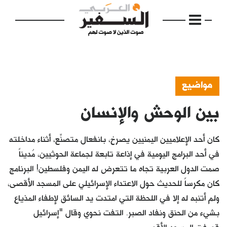
مواضيع
بين الوحش والإنسان
الرئيسية
مواضيع
كان أحد الإعلاميين اليمنيين يصرخ، بانفعال متصنِّع، أثناء مداخلته
إفتتاحية
في أحد البرامج اليومية في إذاعة تابعة لجماعة الحوثيين، مُديناً
صمت الدول العربية تجاه ما تتعرض له اليمن وفلسطين! البرنامج
فكرة
كان مكرساً للحديث حول الاعتداء الإسرائيلي على المسجد الأقصى،
دفاتر
ولم أتنبه له إلا في اللحظة التي امتدت يد السائق لإطفاء المذياع
بشيء من الحنق ونفاد الصبر. التفت نحوي وقال "إسرائيل
بالصورة
قصفت المسجد الأقصى.