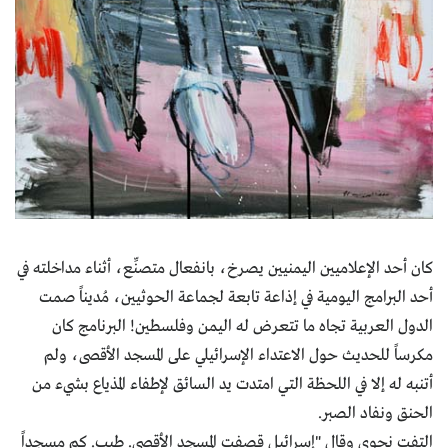
كان أحد الإعلاميين اليمنيين يصرخ، بانفعال متصنِّع، أثناء مداخلته في
أحد البرامج اليومية في إذاعة تابعة لجماعة الحوثيين، مُديناً صمت
الدول العربية تجاه ما تتعرض له اليمن وفلسطين! البرنامج كان
مكرساً للحديث حول الاعتداء الإسرائيلي على المسجد الأقصى، ولم
أتنبه له إلا في اللحظة التي امتدت يد السائق لإطفاء المذياع بشيء من
الحنق ونفاد الصبر.
التفت نحوي وقال "إسرائيل قصفت المسجد الأقصى. طيب. كم مسجداً