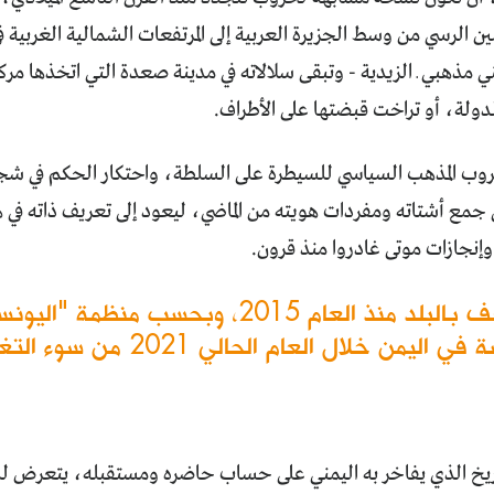
 الرسي من وسط الجزيرة العربية إلى المرتفعات الشمالية الغربية
 مذهبي ـ الزيدية - وتبقى سلالاته في مدينة صعدة التي اتخذها مركزاً
ولة، أو تراخت قبضتها على الأطراف.
وب المذهب السياسي للسيطرة على السلطة، واحتكار الحكم في شج
ى جمع أشتاته ومفردات هويته من الماضي، ليعود إلى تعريف ذاته في ه
إنجازات موتى غادروا منذ قرون.
مليون طفل دون الخامسة في الي
ريخ الذي يفاخر به اليمني على حساب حاضره ومستقبله، يتعرض لل