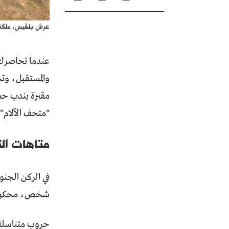
عرش بلقيس، ملكة 
عندما تحاصرك 
والمستقبل، وتج
مقبرة يندب حظه
"متحف الآلام"،
متاهات الت
شخص، محكومين 
حروب متناسلة، 