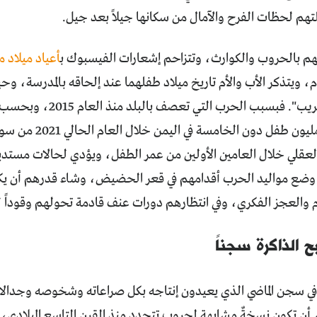
تهم لحظات الفرح والآمال من سكانها جيلاً بعد جيل.
هم بالحروب والكوارث، وتتزاحم إشعارات الفيسبوك ب
أعياد ميلاد م
"على وجه التقريب". فبسبب 
يقرب من 2,3 مليون طفل
العقلي خلال العامين الأولين من عمر الطفل، ويؤدي لحالات مستدي
 وضع مواليد الحرب أقدامهم في قعر الحضيض، وشاء قدرهم أن يكونو
م والعجز الفكري، وفي انتظارهم دورات عنف قادمة تحولهم وقوداً ل
 الذاكرة سجناً
في سجن الماضي الذي يعيدون إنتاجه بكل صراعاته وشخوصه وجدالاته
أن تكون نسخةٌ مشابهة لحروب تتجدد منذ القرن التاسع الميلادي، ال