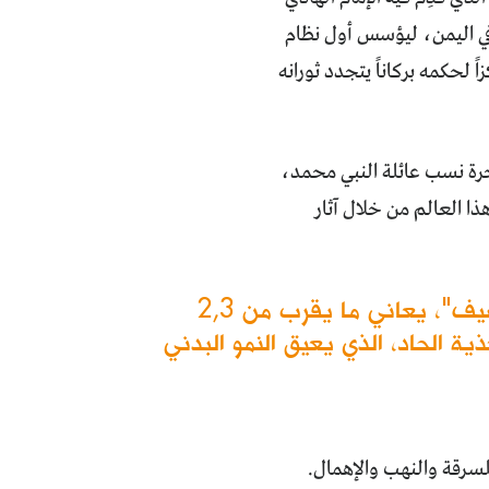
 في اليمن، ليؤسس أول نظام
 لحكمه بركاناً يتجدد ثورانه
رة نسب عائلة النبي محمد،
ذا العالم من خلال آثار
بسبب الحرب التي تعصف بالبلد منذ العام 2015، وبحسب منظمة "اليونسيف"، يعاني ما يقرب من 2,3
من خلال العام الحالي 2021 من سوء التغذية الحاد، الذي يعيق النمو البدني
سرقة والنهب والإهمال.