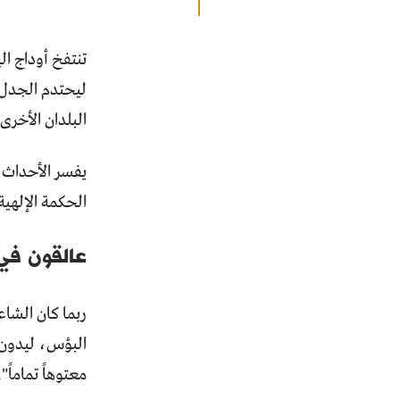
تنتفخ أوداج ال
ليحتدم الجدل 
البلدان الأخرى
يفسر الأحداث و
الحكمة الإلهية
عالقون في
البؤس، ليدون م
معتوهاً تماماً".