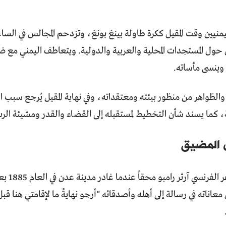
يمنيين وقت المقيل ككرة طاولة بينغ بونغ، وتزدحم المجالس في الساع
حول المستجدات المحلية والعربية والدولية. ويتعاطف اليمني مع ض
 وينسى مأساته.
الظواهر من منظور بيئته ومعتقداته، وفي نهاية المقيل يُرجع سبب ال
، كما يسند شأن التخطيط لمستقبله إلى القضاء والقدر ومشيئة الر
 المضيق
ربما كان 
عاناته في رسالة إلى أهله وأصدقائه "أرجو نهايةً ما لإقامتي هنا ق