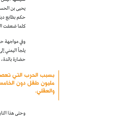
يحيى بن الحسين
حكم بطابع ديني
كلما ضعفت الد
وفي مواجهة حر
يلجأ اليمني إل
حضارة بائدة، و
والعقلي.
وحتى هذا التا