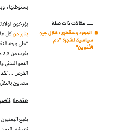
يستوطنها، ويل
مقالات ذات صلة
يؤرخون لولادت
المهرة وسقطرى: ظلال جيو
يناير من
سياسية لشجرة "دم
الأخوين"
النمو البدني و
الفرص ... لقد
مصابين بالتقزّ
عندما تصبح
يقبع اليمنيون 
تعيشها اليمن، 