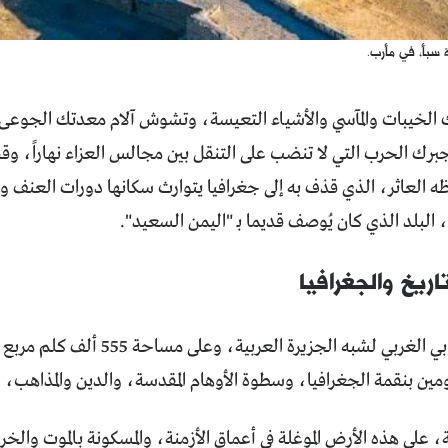
سبأ، في مأرب.
الخيبات والمآسي والأشياء التعيسة، وتشوش آلام معدتك الجوعى عل
برك الحرب التي لا تنضب على التنقل بين مجالس العزاء نهاراً، و
 العاثر، الذي قذف به إلى جغرافيا يتوارث سكانها دورات العنف وال
 البلد الذي كان يُوصف قديما بـ "اليمن السعيد".
اريخ والجغرافيا
بنقمة الجغرافيا، وسطوة الأوهام المقدسة، والدين والمذاهب، ومي
على هذه الأرض الموغلة في أعماق الأزمنة، والمسكونة بالموت والخرائ