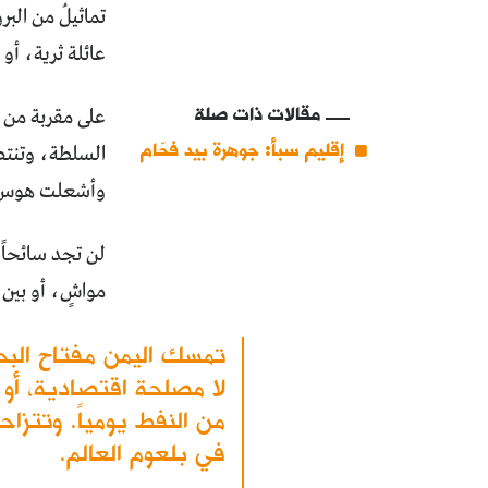
تماثيلُ من البر
عائلة ثرية، أو 
مقالات ذات صلة
على مقربة من ع
إقليم سبأ: جوهرة بيد فحّام
السلطة، وتنتص
وأشعلت هوس ال
لن تجد سائحاً ف
مواشٍ، أو بين ر
تمسك اليمن مفتاح البحر
من النفط يومياً. وتتزا
في بلعوم العالم.