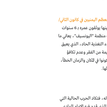
عظم اليمنيين في كانون الثاني/
كل عام، ويتذكر الأب والأم تاريخ ميلاد طفلهما عند إلحاقه بالمدرسة، وحينها يوثقون عمره بـ 6 سنوات
الحرب التي تعصف بالبلد منذ العام 2015، وبحسب منظمة "اليونسيف"، يعاني ما
 دون الخامسة في اليمن خلال العام الحالي 2021 من سوء التغذية الحاد، الذي يعيق
مة من الفقر وعدم تكافؤ
ا في المكان والزمان الخطأ،
ها.
، فتكاد الحرب الحالية التي
ذي قدِم فيه الإمام الهادي