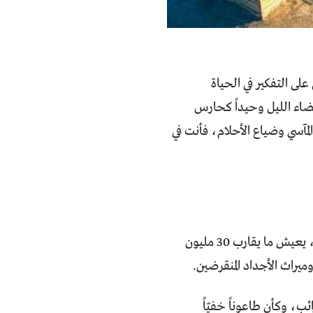
ى التفكير في الحياة
قضاء الليل وحيداً كحارس
مآسي وضياع الأحلام، فأنت في
في الركن الجنوبي الغربي لشبه الجزيرة العربية، وعلى مساحة 555 ألف كلم مربع، يعيش ما يقارب 30 مليون
راث الأجداد المنقرضين.
ب، وكأن طاعوناً خفيّاً