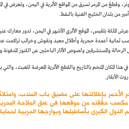
ونز، وقطعٌ من المرمر تسرق من المواقع الأثرية في اليمن، وتعرض في ا
أمير من بلدان الخليج الغنية بالنفط.
رش الملكة بلقيس، الموقع الأثري الأشهر في اليمن، تدور معارك عنيف
ب ثمانية أعمدة حجرية وأطلال معبد ونقوش وخرائب تراكمت عبر أ
رحالة والمستشرقين ولصوص الآثار الباحثين عن الكنوز المدفونة و
ي هذا المكان المتخم بالتاريخ والقطع الأثرية المعرضة للعبث، والتي ي
وث الأبقار.
 الأحمر بإطلالتها على مضيق باب المندب، وامتلاك
حم الدول الكبرى بأساطيلها وبوارجها الحربية لحما