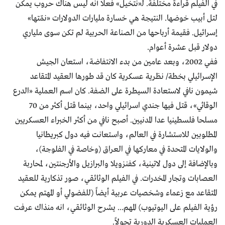
في الفيلم قراءة مختلفة. لـ«نتخيل» فعلا أنه ليس هناك حروب يمكن
لتل أبيب خوضها. النتيجة هي خسارة مليارات الدولارات «نمّتها»
إسرائيل. فقيمة أرباحها من الصناعة الحربية لم تكن سوى ملياري
دولار قبل عشرة أعوام.
ففي 2002، وبعد عامين من بدء الانتفاضة، استعان الجيش
الإسرائيلي بخطة/ نظرية عسكرية كان قد طورها العقيد المتقاعد
شيمون نافي لاستعادة السيطرة على الضفة. كان اسم العملية «الدرع
الوقائي»، قتل فيها جندي اسرائيلي واحد، بينما قتل أكثر من 70
مسلحا فلسطينيا عدا المدنيين. أصبح نافي من أكثر الخبراء العسكريين
المطلوبين للاستشارة في العالم، واستعانت فيه دول كبريطانيا
والولايات المتحدة في معاركها في العراق (وخاصة في الفلوجة)،
وبالإضافة إلى دول لاتينية، كفنزويلا والبرازيل والأرجنتين، لمحاربة
العصابات وتجار المخدرات. في الفيلم الوثائقي، صور تذكارية للعقيد
المتقاعد مع زعماء وشخصيات عربية أيضاً (للفضولي أو المهتم يمكن
رؤية الفيلم على اليوتيوب) المهم... يشرح الوثائقي، انه منذاك عرفت
العمليات العسكرية الدورية تحولاً.