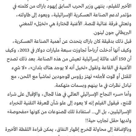
الأخير للفيلم، ينتهي وزير الحرب السابق إيهود باراك من كلمته في
مؤتمر لدعم الصناعة العسكرية الإسرائيلية، ويعود إلى طاولته،
وتعتلي فرقة غنائية المنصة. الأغنية المختارة هي «تخيـّل» للمغني
البريطاني جون لينون.
قبل ذلك بدقيقة كان باراك يتحدث عن أهمية الصناعة العسكرية،
وكيف أنها أدخلت أرباحاً تجاوزت سبعة مليارات دولار في 2013، وكيف
أن 150 ألف عائلة إسرائيلية تعيش من هذه الصناعة. بعد ذلك تصدح
الأغنية في القاعة وتقول «تخيل أنه لا يوجد هناك بلدان»، «لا شيء
للقتل أو الموت لأجله» تهتز رؤوس الموجودين تماشياً مع اللحن، مع
تبادل نظرات في ما بينهم وبسمات متهكمة.
وأما «سر» النجاح الإسرائيلي العالمي في هذا المجال، والإقبال على شراء
المنتج، فيقول الفيلم إنه لا يعود إلى علو شأن المعرفة التقنية للخبراء
الإسرائيليين، بل الى... استفادة تلك المصنوعات من كونها «مفحوصة»
ولديها حقل تجارب حية!!
وبالإضافة إلى محاولة المخرج إظهار النفاق، يمكن قراءة اللقطة الأخيرة