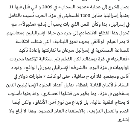
يصل المخرج إلى عملية «عمود السحاب» في 2009 والتي قتل فيها 11
جندياً إسرائيليا مقابل 1200 فلسطيني في غزة. الحرب نُسيت بالكامل
في إسرائيل، بدا وكأن الثمن الذي بات يجب أن يُدفع «مقبولاً»، مع
تحول هذا القطاع الاقتصادي إلى جزء من حياة الإسرائيليين ومعاشهم.
لا يمر الفيلم الوثائقي بحرب تموز اللبنانية، التي شكلت انتكاسة
للصناعة العسكرية في إسرائيل سرعان ما تداركتها بإعادة تأكيد
«فعاليتها» في غزة يومذاك. لكن الفيلم يثير إشكالية تؤكدها مجريات
المواجهات في غزة اليوم. «الشرط» الإسرائيلي يدور في الواقع، وتجاه
أناس ومجتمع. فلا أرباح صافية، حتى لو كانت 7 مليارات دولار في
السنة. فالأثمان المقابلة باهظة، بدليل أعداد الجنود الإسرائيليين الذين
يسقطون في غزة، وما يظهر من فشلها العسكري، وتفاجئها بأسلوب
لا يحتاج لتقنية عالية، بل لإبداع من نوع آخر: الأنفاق، ولكن أيضا
الصبر والعمل الدؤوب، والاستعداد العام للصمود. وهذا لا يُباع ولا
يُشترى.