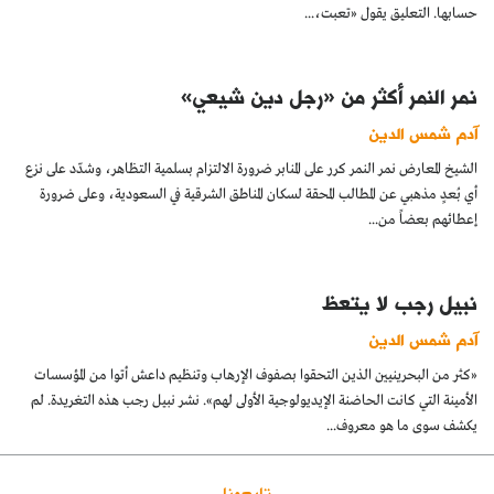
حسابها. التعليق يقول «تعبت،...
نمر النمر أكثر من «رجل دين شيعي»
آدم شمس الدين
الشيخ المعارض نمر النمر كرر على المنابر ضرورة الالتزام بسلمية التظاهر، وشدّد على نزع
أي بُعدٍ مذهبي عن المطالب المحقة لسكان المناطق الشرقية في السعودية، وعلى ضرورة
إعطائهم بعضاً من...
نبيل رجب لا يتعظ
آدم شمس الدين
«كثر من البحرينيين الذين التحقوا بصفوف الإرهاب وتنظيم داعش أتوا من المؤسسات
الأمينة التي كانت الحاضنة الإيديولوجية الأولى لهم». نشر نبيل رجب هذه التغريدة. لم
يكشف سوى ما هو معروف...
تابعونا