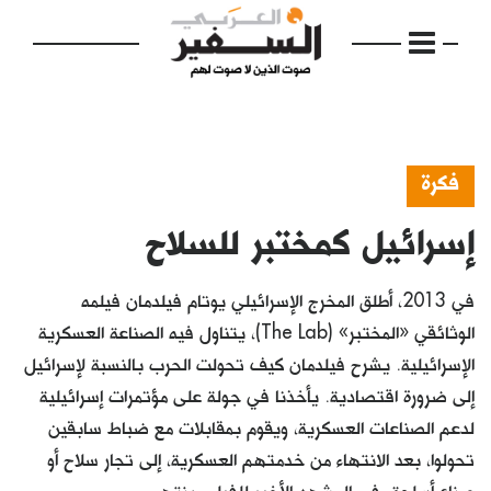
فكرة
إسرائيل كمختبر للسلاح
الرئيسية
مواضيع
في 2013، أطلق المخرج الإسرائيلي يوتام فيلدمان فيلمه
إفتتاحية
الوثائقي «المختبر» (The Lab)، يتناول فيه الصناعة العسكرية
الإسرائيلية. يشرح فيلدمان كيف تحولت الحرب بالنسبة لإسرائيل
فكرة
إلى ضرورة اقتصادية. يأخذنا في جولة على مؤتمرات إسرائيلية
دفاتر
لدعم الصناعات العسكرية، ويقوم بمقابلات مع ضباط سابقين
تحولوا، بعد الانتهاء من خدمتهم العسكرية، إلى تجار سلاح أو
بالصورة
صناع أسلحة. في المشهد الأخير للفيلم، ينتهي