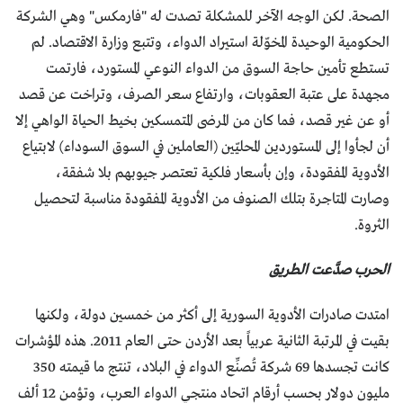
الصحة. لكن الوجه الآخر للمشكلة تصدت له "فارمكس" وهي الشركة
الحكومية الوحيدة المخوّلة استيراد الدواء، وتتبع وزارة الاقتصاد. لم
تستطع تأمين حاجة السوق من الدواء النوعي المستورد، فارتمت
مجهدة على عتبة العقوبات، وارتفاع سعر الصرف، وتراخت عن قصد
أو عن غير قصد، فما كان من المرضى المتمسكين بخيط الحياة الواهي إلا
أن لجأوا إلى المستوردين المحليّين (العاملين في السوق السوداء) لابتياع
الأدوية المفقودة، وإن بأسعار فلكية تعتصر جيوبهم بلا شفقة،
وصارت المتاجرة بتلك الصنوف من الأدوية المفقودة مناسبة لتحصيل
الثروة.
الحرب صدَّعت الطريق
امتدت صادرات الأدوية السورية إلى أكثر من خمسين دولة، ولكنها
بقيت في المرتبة الثانية عربياً بعد الأردن حتى العام 2011. هذه المؤشرات
كانت تجسدها 69 شركة تُصنِّع الدواء في البلاد، تنتج ما قيمته 350
مليون دولار بحسب أرقام اتحاد منتجي الدواء العرب، وتؤمن 12 ألف