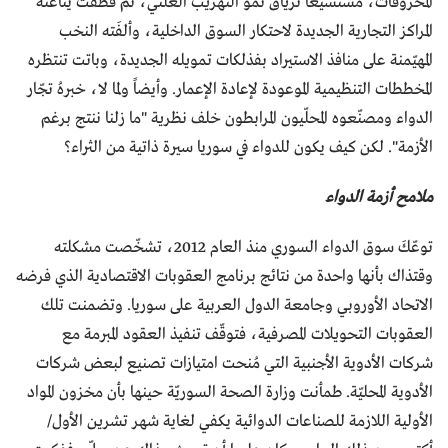
المحروقات، مستسيغاً ترياق نمو التهريب العلني، ثمّ قطفت يناعته
المراكز التجارية الجديدة لاحتكار السوق الداخلية، وألفَته النخب
المهيّمنة على منافذ الاستيراد بفذلكات تمويله الجديدة، وباتت تنتظره
المخططات التنظيمية الموعودة لإعادة الإعمار. وأيضاً ولما لا، خبرهُ تجّار
الدواء ومصنّعوه المحلّيون المرابطون خلف نظرية "ما زلنا ننتج برغم
الأزمة". لكن كيف يكون للدواء في سوريا سيرة ذاتية من الثراء؟
ملامح أزمة الدواء
توعّكَ سوق الدواء السوري منذ العام 2012، تشخّصت مشكلته
وقتذاك بأنها واحدة من نتائج برنامج العقوبات الاقتصادية الذي فرضه
الاتحاد الأوروبي وجامعة الدول العربية على سوريا. وتضمنت تلك
العقوبات التحويلات المصرفية، فتوقّف تنفيذ العقود المبرمة مع
شركات الأدوية الأجنبية التي مُنحت امتيازات تصنيع لبعض شركات
الأدوية المحليّة. طمأنت وزارة الصحة السوريّة حينها بأن مخزون المواد
الأولية اللازمة للصناعات الدوائية يكفي لغاية شهر تشرين الأول/