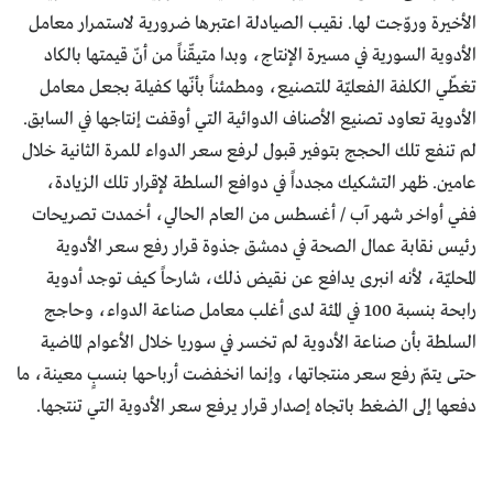
الأخيرة وروّجت لها. نقيب الصيادلة اعتبرها ضرورية لاستمرار معامل
الأدوية السورية في مسيرة الإنتاج، وبدا متيقّناً من أنّ قيمتها بالكاد
تغطّي الكلفة الفعليّة للتصنيع، ومطمئناً بأنّها كفيلة بجعل معامل
الأدوية تعاود تصنيع الأصناف الدوائية التي أوقفت إنتاجها في السابق.
لم تنفع تلك الحجج بتوفير قبول لرفع سعر الدواء للمرة الثانية خلال
عامين. ظهر التشكيك مجدداً في دوافع السلطة لإقرار تلك الزيادة،
ففي أواخر شهر آب / أغسطس من العام الحالي، أخمدت تصريحات
رئيس نقابة عمال الصحة في دمشق جذوة قرار رفع سعر الأدوية
المحليّة، لأنه انبرى يدافع عن نقيض ذلك، شارحاً كيف توجد أدوية
رابحة بنسبة 100 في المئة لدى أغلب معامل صناعة الدواء، وحاجج
السلطة بأن صناعة الأدوية لم تخسر في سوريا خلال الأعوام الماضية
حتى يتمّ رفع سعر منتجاتها، وإنما انخفضت أرباحها بنسبٍ معينة، ما
دفعها إلى الضغط باتجاه إصدار قرار يرفع سعر الأدوية التي تنتجها.