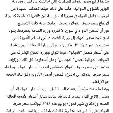
جديداً لرفع سعر الدواء. المعطيات التي انزلقت عن لسان معاونة
الوزير للشؤون الدوائية، دلّت على ذلك حينما تحدثت السيدة عن
تجميد معامل الدواء في سوريا لـ20 في المئة من طاقتها الإنتاجية كنتيجة
لارتفاع سعر صرف الدولار، بحيث ازدادت معه كلفة التصنيع.
غير أن تسعير الدواء في سوريا لا تقرره وزارة الصحة بمفردها. يقود
تتبع خيط سعر الدواء إلى وزارة الاقتصاد التي تسعِّر الأدوية التي
تستوردها عبر شركة "فارمكس"، ثم إلى وزارة الصناعة وهي تشرف
على أسعار معمل "تاميكو"، فيما تتولى ووزارة الدفاع الإشراف على
المنتجات الدوائية لمعمل "الديماس" وعلى أسعارها. كل تلك الوزارات
تعتمد على سعر صرف الدولار كمقياس لتحديد أسعار الدواء، وما دام
سعر صرف الدولار إلى ارتفاع، فمصير أسعار الأدوية وفق تلك الحجة
هو الارتفاع.
وهذا ما حدث مؤخراً. رفعت السلطة في سوريا أسعار الدواء المحلّي
بمقدار 50 في المئة، بعدما كانت قد عدّلت هيكل أسعار الأدوية المحليّة
الصنع وزادتهُ في شهر تموز / يوليو عام 2013 ليواكب سعر صرف
الدولار على أساس 61.69 ليرة. نقابة صيادلة سوريا استساغت الزيادة