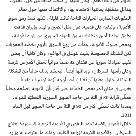
أكتوبر من ذلك العام، وكان عليها أن تبحث مذاك عن حلّ، ففكرت
ببدائلٍ منطقيّة يمكنها الاحتماء بها، والالتفاف معها حول نظام
العقوبات الصارم. الخيارات المتاحة كانت قليلة، لكنّها تسدّ رمق سوق
الأدوية، وتبقيه على قدميه. دول مثل الصين والهند وإيران قذفت
بطوق نجاة لتأمين متطلبات سوق الدواء السوري من المواد الأولية،
وبعض صنوف الأدوية، هدّأت من روع السوق المأزوم بخضّة العقوبات.
لكنّ المشكلة المحسوسة بقيت تتوغّل في الواقع، وكان كافياً أن يعلن
نقيب صيادلة سوريا عن فقدان 32 صنفاً دوائياً تخصّ الأمراض المزمنة
وعلى رأسها السرطان، وبدائلها أيضاً، ليجسّد بذلك جانباً من المشكلة
الشائكة. حاول وقتها أن يُغالبَ أحد أوجه أزمة توفير الدواء بأن
يغرس في مكانٍ آخر بعض الطمأنة حين قدّر بأنّ الأدوية المصنّعة محلياً
تغطّي قرابة 80 في المئة من حاجة السوق السوريّة الفعليّة للدواء،
بعدما كانت تغطّي أكثر من 90 في المئة من حاجة السوق قبل العام
2011.
خلال الأعوام الماضية تمدد النقص في الأدوية النوعية المستوردة لعلاج
السرطان، والأدوية الملازمة لزراعة الكلية، وذلك ما اعترفت به وزارة