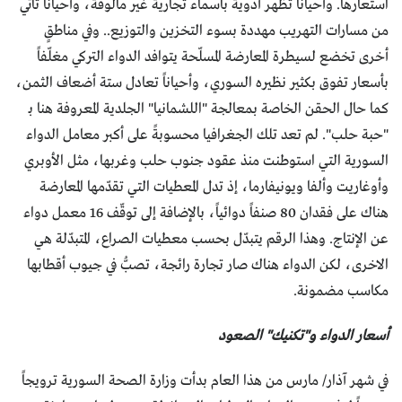
استعارها. وأحياناً تظهر أدوية بأسماء تجارية غير مألوفة، وأحياناً تأتي
من مسارات التهريب مهددة بسوء التخزين والتوزيع.. وفي مناطقٍ
أخرى تخضع لسيطرة المعارضة المسلّحة يتوافد الدواء التركي مغلّفاً
بأسعار تفوق بكثير نظيره السوري، وأحياناً تعادل ستة أضعاف الثمن،
كما حال الحقن الخاصة بمعالجة "اللشمانيا" الجلدية المعروفة هنا بـ
"حبة حلب". لم تعد تلك الجغرافيا محسوبةً على أكبر معامل الدواء
السورية التي استوطنت منذ عقود جنوب حلب وغربها، مثل الأوبري
وأوغاريت وألفا ويونيفارما، إذ تدل المعطيات التي تقدّمها المعارضة
هناك على فقدان 80 صنفاً دوائياً، بالإضافة إلى توقّف 16 معمل دواء
عن الإنتاج. وهذا الرقم يتبدّل بحسب معطيات الصراع، المتبدّلة هي
الاخرى، لكن الدواء هناك صار تجارة رائجة، تصبُّ في جيوب أقطابها
مكاسب مضمونة.
أسعار الدواء و"تكنيك" الصعود
في شهر آذار/ مارس من هذا العام بدأت وزارة الصحة السورية ترويجاً