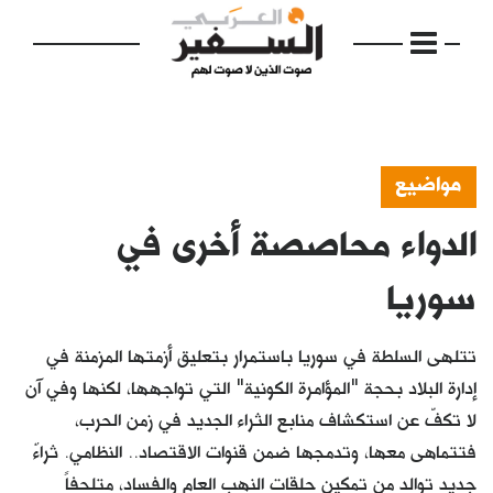
مواضيع
الدواء محاصصة أخرى في
الرئيسية
مواضيع
سوريا
إفتتاحية
تتلهى السلطة في سوريا باستمرار بتعليق أزمتها المزمنة في
فكرة
إدارة البلاد بحجة "المؤامرة الكونية" التي تواجهها، لكنها وفي آن
لا تكفّ عن استكشاف منابع الثراء الجديد في زمن الحرب،
دفاتر
فتتماهى معها، وتدمجها ضمن قنوات الاقتصاد.. النظامي. ثراءٌ
بالصورة
جديد توالد من تمكين حلقات النهب العام والفساد، متلحفاً