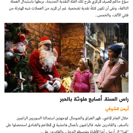
سوّغ حاكم المصرف المركزي طرح تلك الفئة النقدية الجديدة، بربطها باستبدال العملة
التالفة، ونفى أن تكون كتلةً نقدية تضخمية. غير أن المزيد من العملات شبه المهترئة من
فئتي الألف، والخمس...
راس السنة، أصابع ملوثة بالحبر
أيمن الشوفي
خلال العام الماضي، ظهر العراق والصومال كوجهتين استمالتا السوريين الراغبين
بالسفر، والقادرين عليه. فالراغبون بأعمال هامشية في المطاعم والفنادق استحصلوا على
"فيزٍا" إلى أربيل، أما الأطباءُ متوسطو الدخل، والقادرون على...