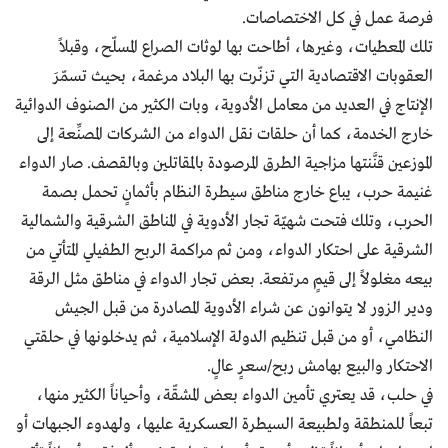
فرصة عمل في كل الاختصاصات.
تلك المعطيات، وغيرها، أطاحت بها لوثات الصراع المسلّح، وقبلاً
العقوبات الاقتصادية التي تزنّرت بها البلاد مرغمة، بحيث تسمّرَ
الإنتاج في العديد من معامل الأدوية، وبات الكثير من الصنوف الدوائية
خارج الخدمة، كما أن حلقات نقل الدواء من الشركات المصنِّعة إلى
الموزعين قنَّنتها مزاجية الطرق المرصودة بالمقاتلين وبالقصف. صار الدواء
غنيمة حرب، يباع خارج مناطق سيطرة النظام بأثمانٍ تحمل بصمة
الحرب، وتلك فتحت شهيّة تجار الأدوية في المناطق الشرقية والشمالية
الشرقية على احتكار الدواء، ومن ثم مراكمة الربح الطفيلي المتأتي من
بيعه مغلولاً إلى قيمٍ مرتفعة. بعض تجار الدواء في مناطق مثل الرقة
ودير الزور لا يتوانون عن شراء الأدوية المصادرة من قبل الجيش
النظامي، أو من قبل تنظيم الدولة الإسلامية، ثم يدخلونها في حلقتي
الاحتكار والبيع بهامش ربح/سعرٍ عالٍ.
في حلب، قد يعتري تأمين الدواء بعض المشقّة، وأحياناً الكثير منها،
تبعاً للمنطقة ولطبيعة السيطرة العسكرية عليها، ولهدوء الجبهات أو