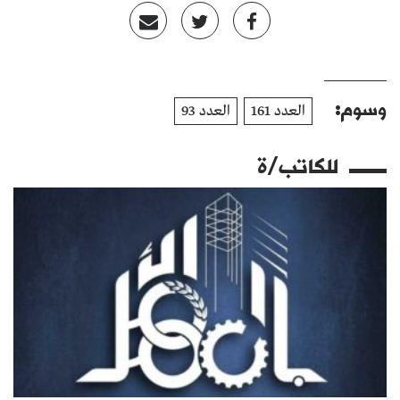
وسوم:
العدد 161
العدد 93
للكاتب/ة