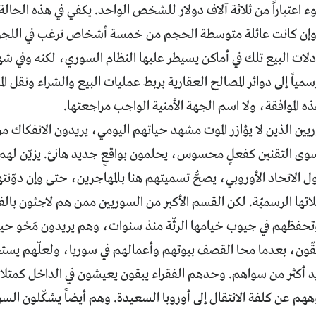
وء اعتباراً من ثلاثة آلاف دولار للشخص الواحد. يكفي في هذه الحالة
ب. وإن كانت عائلة متوسطة الحجم من خمسة أشخاص ترغب في اللجوء
ادلات البيع تلك في أماكن يسيطر عليها النظام السوري، لكنه وفي
مياً إلى دوائر المصالح العقارية بربط عمليات البيع والشراء ونقل ال
 الموافقة، ولا اسم الجهة الأمنية الواجب مراجعتها.
ين الذين لا يؤازر الموت مشهد حياتهم اليومي، يريدون الانفكاك من
 سوى التقنين كفعلٍ محسوس، يحلمون بواقعٍ جديد هانئ. يزيّن لهم
ل الاتحاد الأوروبي، يصحُّ تسميتهم هنا بالمهاجرين، حتى وإن دوّنته
اتها الرسميّة. لكن القسم الأكبر من السوريين ممن هم لاجئون با
حفظهم في جيوب خيامها الرثّة منذ سنوات، وهم يريدون مَحْو حياة
ون، بعدما محا القصف بيوتهم وأعمالهم في سوريا، ولعلّهم يستح
يد أكثر من سواهم. وحدهم الفقراء يبقون يعيشون في الداخل كمتلا
م عن كلفة الانتقال إلى أوروبا السعيدة. وهم أيضاً يشكّلون ال