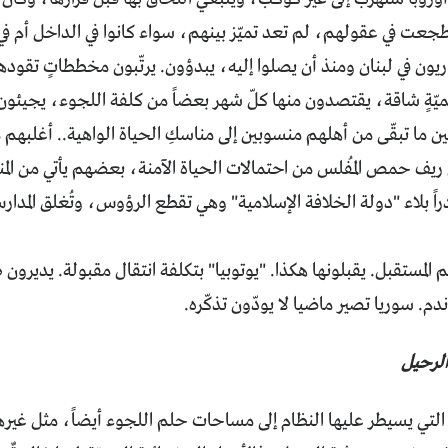
ت في عقولهم، لم تعد تميّز بينهم، سواء كانوا في الداخل أم في 
يون في لبنان ومنذ أن يصلوا إليه، يبدؤون. يرتّبون مخططاتٍ تقود
يّةٍ شاقة، يقتصدون منها كلّ شهر بعضاً من كلفة اللجوء، يجيئون إ
كين ما تبقّى من أهلهم منسوبين إلى مناسكِ الحياة الواهية.. أغلبهم
 ريف حمص المُفلس من احتمالات الحياة الآمنة، بعضهم يأتي من المن
اً بلاء "دولة الخلافة الإسلامية" وهي تقطع الرؤوس، وتُغلق المدا
م المستقبل. يقبلونها هكذا. "يوتوبيا" بتكلفة انتقال مقبولة. يديرون
ندم. سوريا تصير ماضيا لا يودّون تذكّره.
الرحيل
التي يسيطر عليها النظام إلى مساحات حلم اللجوء أيضاً، مثل غيرها من