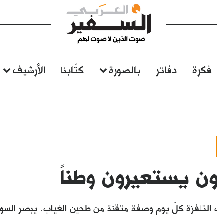
فكرة
دفاتر
بالصورة
كتّابنا
الأرشيف
ن يستعيرون وطناً
لتلفزة كلّ يوم وصفة متقنة من طحين الغياب. يبصر السور