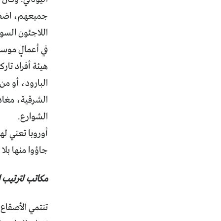
جميعهم، اضطجع
اللاجئون السور
في أعمالٍ موسم
هيئة أفراد تار
البارود، أو من
الشرقية، مغادر
الشوارع.
أوروبا تعني له
جاؤوا منها بلا 
مكاتب لترتيب 
تنتمي الأصقاع 