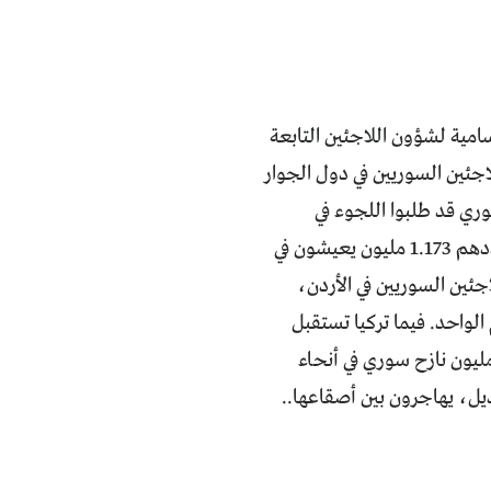
امية لشؤون اللاجئين التابعة
لاجئين السوريين في دول الجوار
يون لاجئ مع نهاية العام الحالي، وتفصح عن 270 ألف سوري قد طلبوا اللجوء في
أوروبا. أرقام المفوضيّة توضح كيف أن نصف اللاجئين السوريين في لبنان والبالغ عددهم 1.173 مليون يعيشون في
لبات العيش، وأن أكثر من 85 في المئة من اللاجئين السوريين في الأردن،
 تحت خط الفقر البالغ 3.2 دولار في اليوم الواحد. فيما تركيا تستقبل
 الأكبر من اللاجئين، ويبلغ تعدادهم فيها نحو 1.8 مليون لاجئ. ويتوزّع 7.6 مليون نازح سوري في أنحاء
يل، يهاجرون بين أصقاعها..