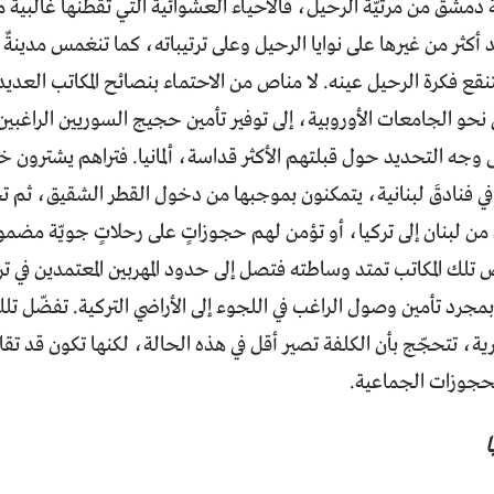
مشق من مرثيّة الرحيل، فالأحياء العشوائية التي تقطنها غالبيةٌ 
 أكثر من غيرها على نوايا الرحيل وعلى ترتيباته، كما تنغمس مدينةٌ 
نقع فكرة الرحيل عينه. لا مناص من الاحتماء بنصائح المكاتب العدي
ي نحو الجامعات الأوروبية، إلى توفير تأمين حجيج السوريين الراغ
 وجه التحديد حول قبلتهم الأكثر قداسة، ألمانيا. فتراهم يشترون خد
في فنادقَ لبنانية، يتمكنون بموجبها من دخول القطر الشقيق، ثم 
من لبنان إلى تركيا، أو تؤمن لهم حجوزاتٍ على رحلاتٍ جويّة مض
لك المكاتب تمتد وساطته فتصل إلى حدود المهربين المعتمدين في ت
مجرد تأمين وصول الراغب في اللجوء إلى الأراضي التركية. تفضّل تلك 
، تتحجّج بأن الكلفة تصير أقل في هذه الحالة، لكنها تكون قد تقا
لحجوزات الجماعية.
ا