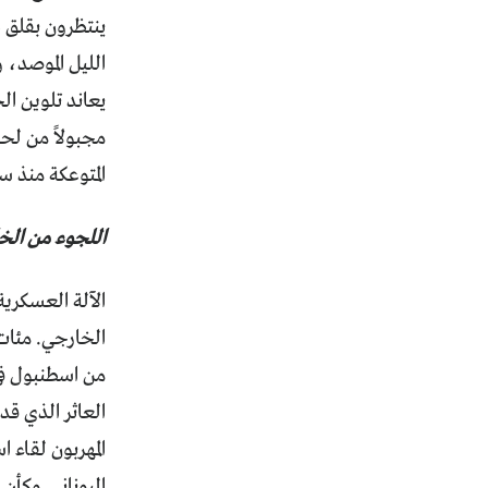
ينتظرون بقلق عل
الليل الموصد،
يعاند تلوين ال
مجبولاً من لحم
المتوعكة منذ س
اللجوء من الخ
الآلة العسكرية
الخارجي. مئات
من اسطنبول في
المهربون لقاء 
اليوناني. وكأن