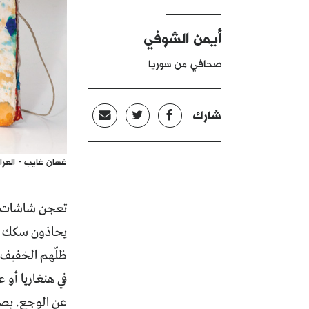
أيمن الشوفي
صحافي من سوريا
شارك
غسان غايب - العرا
تعجن شاشات ال
يحاذون سكك ال
ظلّهم الخفيف، 
في هنغاريا أو ع
عن الوجع. يصل