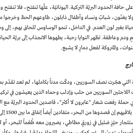
ى حافة الحدود البريّة التركية ــ اليونانيّة، علّها تنفتح، فلا تنفتح و
 ولا يغنّون، شبابٌ ونساء وأطفال ذابلون، طاوعهم الحظ وخرجوا م
حياة بغير لون العدم. في الداخل، تنمو الوساوس للحاق بهم، إلى و
ٍ ودم وعاطفة. تظهر النوايا رحبة، يطهوها الانجذاب إلى بريّة الحياة
نوات، والمتروكة لفعل دمارٍ لا يشبع.
ارج
 التي هجّرت نصف السوريين، ودكّت مدناً بكاملها، لم تعد تقدّم 
 اللاجئين السوريين من حلب وإدلب وحماه الذين يعيشون في تركيا 
 حملة رفعت شعار "عابرون لا أكثر"، قاصدين الحدود البريّة مع ا
استئجار حيّزٍ ضئيل في زورقٍ مطاطي، يصيرون معه طُعْماً للبحر، 
 أوروبا ستهربُ إلى غير كوكب، وينبغي اللحاق بها قبل فرارها، وكأ