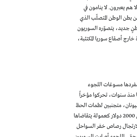
لا هم يعبرون. لا ينامون في
ن بطن الوطن المتصلّب الذي
طنٍ جديد، يتصوّره السوريون
 خارج أصقاع سوريا المكتئبة،
بمفردها مسوغات اللجوء
منذ سنوات، تحركوا مؤخراً
ليونان، متجنبين لطمات الحظ
العاثر الذي قد يلاقيهم إن قصدوها من البحر، متفادين أيضاً إنفاق ما بين 1500 إلى 2000 دولار كعمولة يتقاضاها
أو لارتجال رصاص خفر السواحل
ن حمّى اللجوء أصابت السوريين