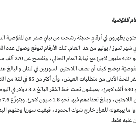
ام المفوّضية
ئون يظهرون في أرقامٍ حديثة رشحت من بيانٍ صدر عن المفوّضية الس
في شهر تموز / يوليو من هذا العام. تلك الأرقام تتوقع وصول عدد ال
السوري إلى نحو 4.27 مل
أماكن إيواء تفتقر للحدّ الأدنى من متط
والبالغ عددهم 630 ألف لاجئ، يعيشون
العدد
وا ما يبيعونه للفرار خارج شوك الحدود، فبقيت سوريا وطنهم البد
ن عليه فقط.