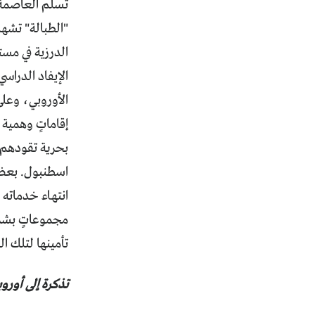
تسلم العاصمة د
"الطبالة" تشهد
الدرزية في مست
الإيفاد الدراس
الأوروبي، وعلى
إقاماتٍ وهمية 
بحرية تقودهم 
اسطنبول. بعض ت
انتهاء خدماته ب
مجموعاتٍ بشرية
تأمينها لتلك ا
تذكرة إلى أوروب