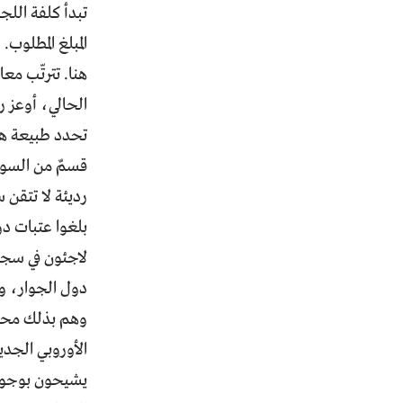
تبدأ كلفة اللج
المبلغ المطلو
هنا. تترتّب مع
الحالي، أوعز رس
تحدد طبيعة هذه
قسمٌ من السوري
رديئة لا تتقن
بلغوا عتبات دو
لاجئون في سجل
دول الجوار، وت
وهم بذلك محقّ
الأوروبي الجد
يشيحون بوجوهه