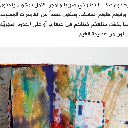
اذون سكك القطار في صربيا والمجر. كنملٍ يمشون، يلحقون 
ن وراءهم ظلّهم الخفيف، ويبكون بعيداً عن الكاميرات المصوّبة
ا بخفة، تتلعثم خطاهم في هنغاريا أو على الحدود المجريّة 
 يتبللون من عصيدة الغيم