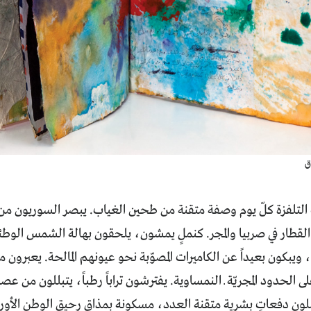
ق
تلفزة كلّ يوم وصفة متقنة من طحين الغياب. يبصر السوريون من
قطار في صربيا والمجر. كنملٍ يمشون، يلحقون بهالة الشمس الوطئة
ويبكون بعيداً عن الكاميرات المصوّبة نحو عيونهم المالحة. يعبرون
لى الحدود المجريّة ــ النمساوية. يفترشون تراباً رطباً، يتبللون من 
ون دفعاتٍ بشرية متقنة العدد، مسكونة بمذاق رحيق الوطن الأور