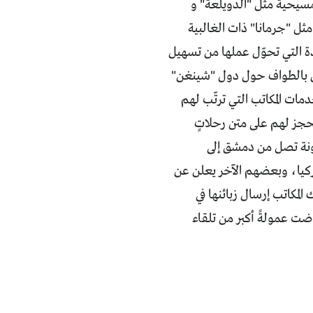
مسيحية مثل "الدويلعة" و
مثل "جرمانا" ذات الغالبية
دة التي تحوّل عملها من تسهيل
بين بالطواف حول دول "شينغن"
مات المكاتب التي ترتّب لهم
تحجز لهم على متن رحلاتٍ
مونة تصل من دمشق إلى
ركيا، وبعضهم الآخر يعلن عن
المكاتب إرسال زبائنها في
ضت عمولةً أكبر من تلقاء