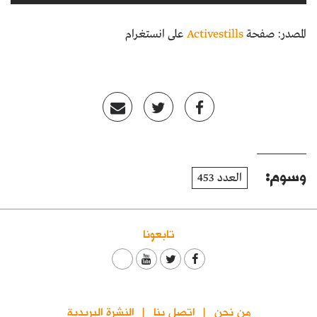
المصدر: صفحة
Activestills
على انستغرام
وسوم:
العدد 453
تابعونا
من نحن
اتصل بنا
النشرة البريدية