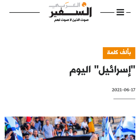
بألف كلمة
"إسرائيل" اليوم
الرئيسية
مواضيع
2021-06-17
إفتتاحية
فكرة
دفاتر
بالصورة