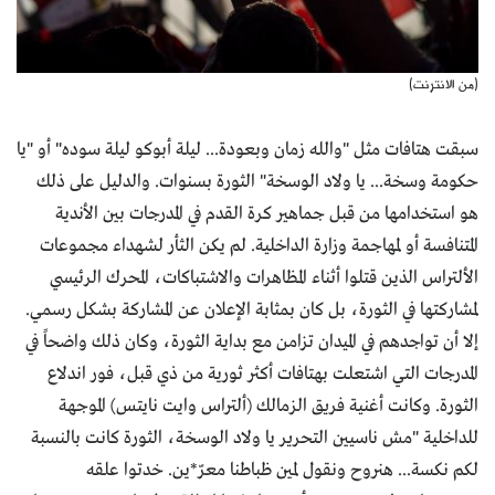
(من الانترنت)
سبقت هتافات مثل "والله زمان وبعودة... ليلة أبوكو ليلة سوده" أو "يا
حكومة وسخة... يا ولاد الوسخة" الثورة بسنوات. والدليل على ذلك
هو استخدامها من قبل جماهير كرة القدم في المدرجات بين الأندية
المتنافسة أو لمهاجمة وزارة الداخلية. لم يكن الثأر لشهداء مجموعات
الألتراس الذين قتلوا أثناء المظاهرات والاشتباكات، المحرك الرئيسي
لمشاركتها في الثورة، بل كان بمثابة الإعلان عن المشاركة بشكل رسمي.
إلا أن تواجدهم في الميدان تزامن مع بداية الثورة، وكان ذلك واضحاً في
المدرجات التي اشتعلت بهتافات أكثر ثورية من ذي قبل، فور اندلاع
الثورة. وكانت أغنية فريق الزمالك (ألتراس وايت نايتس) الموجهة
للداخلية "مش ناسيين التحرير يا ولاد الوسخة، الثورة كانت بالنسبة
لكم نكسة... هنروح ونقول لمين ظباطنا معرّ*ين. خدتوا علقه