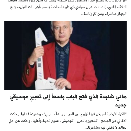
أقرّ قانون إعادة تنظيم جهاز مستقبل مصر للتنمية المستدامة الذي مرره مجلس النواب
الثلاثاء الماضي، إنشاء صندوق سيادي ذي طبيعة خاصة باسم «أهرامات النيل»، يتبع
الجهاز مباشرة، ومن ثمّ رئاسة...
هاني شنودة الذي فتح الباب واسعاً إلى تعبيرٍ موسيقي
جديد
"الكرة الأرضية لم يكن فيها تزاوج بين الدرامز والدفّ النوبي"، وشنودة فعلها. وحكت
الأغاني عن المجتمع، الشعور بالحزن، التهميش، هموم المدينة وأهلها، وحكت عن أملٍ
بعالم لا نخفي فيه مشاعرنا...