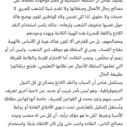
يضيف عباس أن السلطة السياسية في مصر موجودة للحفاظ على
مصالح رجال الأعمال وصفقاتها ولا تقدم شيئا للشعب المصري. لا
خدمات ولا حقوق. لذا لكي تضمن ولاء المواطنين تقوم بوضع هالة
حول نفسها بتخويف الشعب وإرهابه، بذلك يكسر استخدام النقد
اللاذع واللغة المتحررة هذه الهيبة الكاذبة ويهدد وجودهم
ومصالحهم، بل من المفترض ألا تكون هناك هيبة في الأساس. فالهيبة
مفتاح الفساد، ومن في السلطة هو موظف لدى الشعب، وليس أب أو
زعيم أو مخلّص، ويجب انتقاده. أما الاحترام المفرط والطاعة المفرطة
التي تعلمها السلطة للأجيال عبر نظامها التعليمي، فتنتج ديكتاتورا
بطبيعة الحال.
يستكمل عباس أن السباب والنقد اللاذع يحدثان في كل الدول
الديموقراطية، وهو ليس بأمر غريب أو جديد. من ناحية أخرى تعريف
السب مبهم وغير محدد في القوانين المصرية، خاصة أنها قوانين مطاطة
وتُستغل للتنكيل بالمعارضين تحت دعوى الأخلاق العامة أو روابط
الأسرة وغيرها. لكن ما هو مؤكد برأيه، أن كل من له منصب وبيده
مصالح الناس، انتقاده واجب حتى وإن كان الانتقاد بذيئا. واستخدام