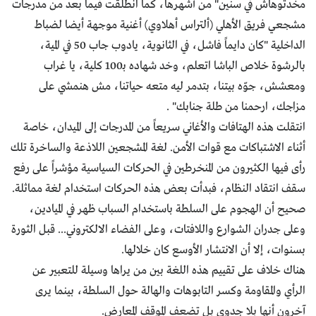
مخدتوهاش في سنين" من أشهرها، كما انطلقت فيما بعد من مدرجات
مشجعي فريق الأهلي (ألتراس أهلاوي) أغنية موجهة أيضا لضباط
الداخلية "كان دايماً فاشل، في الثانوية، يادوب جاب 50 في المية،
بالرشوة خلاص الباشا اتعلم، وخد شهاده بـ100 كلية، يا غراب
ومعشش، جوّه بيتنا، بتدمر ليه متعه حياتنا، مش هنمشي على
مزاجك، ارحمنا من طلة جنابك" .
انتقلت هذه الهتافات والأغاني سريعاً من المدرجات إلى الميدان، خاصة
أثناء الاشتباكات مع قوات الأمن. لغة المشجعين اللاذعة والساخرة تلك
رأى فيها الكثيرون من المنخرطين في الحركات السياسية مؤشراً على رفع
سقف انتقاد النظام، فبدأت بعض هذه الحركات استخدام لغة مماثلة.
صحيح أن الهجوم على السلطة باستخدام السباب ظهر في الميادين،
وعلى جدران الشوارع واللافتات، وعلى الفضاء الالكتروني... قبل الثورة
بسنوات، إلا أن الانتشار الأوسع كان خلالها.
هناك خلاف على تقييم هذه اللغة بين من يراها وسيلة للتعبير عن
الرأي والمقاومة وكسر التابوهات والهالة حول السلطة، بينما يرى
آخرون أنها بلا جدوى بل تضعف الموقف المعارض.