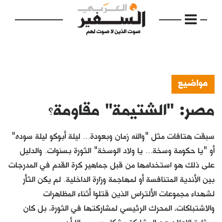
مواضيع
مصر: "الشتيمة" مقاومة؟
الرئيسية
مواضيع
سبقت هتافات مثل "والله زمان وبعودة... ليلة أبوكو ليلة سوده"
إفتتاحية
أو "يا حكومة وسخة... يا ولاد الوسخة" الثورة بسنوات. والدليل
على ذلك هو استخدامها من قبل جماهير كرة القدم في المدرجات
فكرة
بين الأندية المتنافسة أو لمهاجمة وزارة الداخلية. لم يكن الثأر
دفاتر
لشهداء مجموعات الألتراس الذين قتلوا أثناء المظاهرات
والاشتباكات، المحرك الرئيسي لمشاركتها في الثورة، بل كان
بالصورة
بمثابة الإعلان عن المشاركة بشكل رسمي. إلا أن