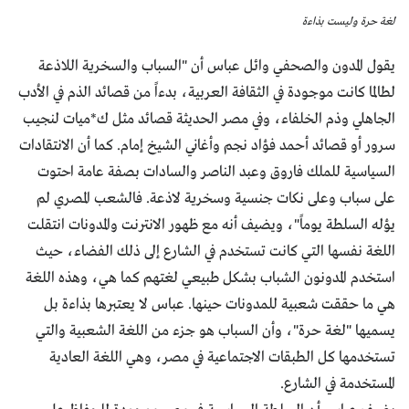
لغة حرة وليست بذاءة
يقول المدون والصحفي وائل عباس أن "السباب والسخرية اللاذعة
لطالما كانت موجودة في الثقافة العربية، بدءاً من قصائد الذم في الأدب
الجاهلي وذم الخلفاء، وفي مصر الحديثة قصائد مثل ك*ميات لنجيب
سرور أو قصائد أحمد فؤاد نجم وأغاني الشيخ إمام. كما أن الانتقادات
السياسية للملك فاروق وعبد الناصر والسادات بصفة عامة احتوت
على سباب وعلى نكات جنسية وسخرية لاذعة. فالشعب المصري لم
يؤله السلطة يوماً"، ويضيف أنه مع ظهور الانترنت والمدونات انتقلت
اللغة نفسها التي كانت تستخدم في الشارع إلى ذلك الفضاء، حيث
استخدم المدونون الشباب بشكل طبيعي لغتهم كما هي، وهذه اللغة
هي ما حققت شعبية للمدونات حينها. عباس لا يعتبرها بذاءة بل
يسميها "لغة حرة"، وأن السباب هو جزء من اللغة الشعبية والتي
تستخدمها كل الطبقات الاجتماعية في مصر، وهي اللغة العادية
المستخدمة في الشارع.