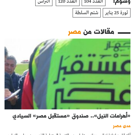
وسوم:
العدد 104
العدد 120
ألتراس
ثورة 25 يناير
شتم السلطة
مقالات من
مصر
«أهرامات النيل».. صندوق «مستقبل مصر» السيادي
مدى مصر