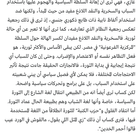
غازي، فهي ترى أن إهانة السلطة السياسية والهجوم عليها باستخدام
السباب والسخرية والنقد اللاذع مفيد من حيث المبدأ، ولكنها ضد
استخدام ألفاظ نابية ذات طابع ذكوري جنسي، إذ ترى في ذلك رجعية
تعكس رجعية النظام الذي تعارضه، كما ترى أنها لا تعبر عن أي حالة
ثورية. فالسخرية والنقد اللاذع مفيدان لكسر الهالة حول السلطة
"المركزية الفرعونية" في مصر. لكن يبقى الأساس والأكثر ثورية، هو
فعل التظاهر نفسه أو الاعتصام والإضراب. وحتى إن كان للسباب أي
نتيجة إيجابية في بداية الثورة، فالانجازات الحقيقة جاءت نتيجة تأثير
الاحتجاجات المختلفة، فلا يمكن لأي فصيل سياسي أن يبني شعبيته
على استخدام السباب، بل على برامج وتحركات سياسية واضحة.
لكن كساب ترى أيضاً انه من الطبيعي انتقال لغة الشارع إلى الثورة
والسياسة، خاصة وأنها لغة الشباب وهم بطبيعة الحال عماد الثورة.
أما انتقاد الفلول و"حزب الكنبة" للثورة انطلاقاً من اللغة المستخدمة
فيها، فترى كساب أن ذلك "زي المثل اللي بقول، مالقوش في الورد عيب
قالوا أحمر الخدين".