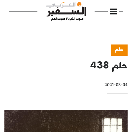
حلم
حلم 438
الرئيسية
مواضيع
2021-03-04
إفتتاحية
فكرة
دفاتر
بالصورة