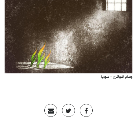
كتّابنا
الأرشيف
وسام الجزائري - سوريا