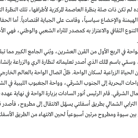
ه لم تكن ذات صلة بنظرة العاصمة المركزية لأطرافها، تلك النظرة التي
هيمنة والإخضاع سياسياً، وقامت على الجباية اقتصادياً. أما الحفاظ 
التنوع الثقافي والاعتزاز به كمصدر للثراء الشعبي والوطني، فهي الأ
الواحة في الربع الأول من القرن العشرين، وبُني الجامع الكبير مما تب
سمّي باسم الملك الذي أصدر تعليماته لنظارة الري والزراعة بإنش
الحياة الزراعية لسكان الواحة. ظلّ اتصال الواحة بالعالم الخارج
واحات البحرية إلى الجنوب الشرقي، وواحة الجغبوب الليبية في ال
ل الشرقي. قام الرئيس أنور السادات بزيارة الواحة في نهاية عهده
 الترابي الشمالي بطريق أسفلتي يسهّل الانتقال إلى مطروح، فأصدر ق