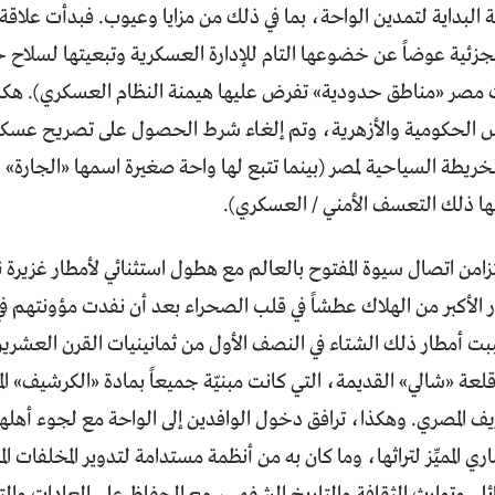
البداية لتمدين الواحة، بما في ذلك من مزايا وعيوب. فبدأت علاقة س
ة الجزئية عوضاً عن خضوعها التام للإدارة العسكرية وتبعيتها لسلاح
مصر «مناطق حدودية» تفرض عليها هيمنة النظام العسكري). هكذ
س الحكومية والأزهرية، وتم إلغاء شرط الحصول على تصريح عسكري ل
خريطة السياحية لمصر (بينما تتبع لها واحة صغيرة اسمها «الجارة»
ها ذلك التعسف الأمني / العسكري).
يتزامن اتصال سيوة المفتوح بالعالم مع هطول استثنائي لأمطار غزيرة 
الأكبر من الهلاك عطشاً في قلب الصحراء بعد أن نفدت مؤونتهم في
ت أمطار ذلك الشتاء في النصف الأول من ثمانينيات القرن العشرين
لعة «شالي» القديمة، التي كانت مبنيّة جميعاً بمادة «الكرشيف» المح
ريف المصري. وهكذا، ترافق دخول الوافدين إلى الواحة مع لجوء أهلها
اري المميِّز لتراثها، وما كان به من أنظمة مستدامة لتدوير المخلفات ا