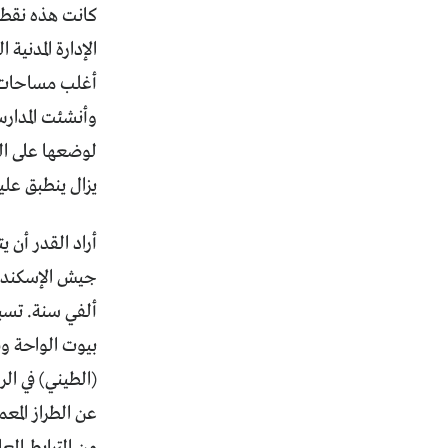
كانت هذه نقطة 
الإدارة المدني
أغلب مساحات 
وأنشئت المدار
لوضعها على ال
يزال ينطبق علي
أراد القدر أن 
جيش الإسكندر 
ألفي سنة. تسبب
بيوت الواحة وق
(الطيني) في ال
عن الطراز المعم