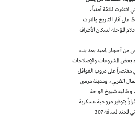
 افتقرت للثقة أمنياً،
على آثار التاريخ والتراث
حلام المؤجلة لسكان الأطراف
قى من أحجار المعبد بعد بناء
اء بعض المشروعات والإصلاحات
ي مقتصراً على دروب القوافل
شمال الغربي، ومدينة مرسى
، وطالبه شيوخ الواحة
راراً بتوفير مروحية عسكرية
تنقل المسافرين بين سيوة ومطروح مرتين أسبوعياً لحين الانتهاء من الطريق الأسفلتي الممتد لمسافة 307