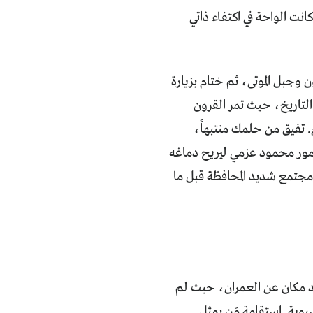
نت الواحة في اكتفاء ذاتي
 وجبل الموتى، ثم ختام بزيارة
لتاريخ، حيث تمر القرون
 تفيق من حلمك منتبهاً،
مأمور محمود عزمي ليريح دماغه
 مجتمع شديد المحافظة قبل ما
بعد مكان عن العمران، حيث لم
سيوية. استقامة مَن يمثل