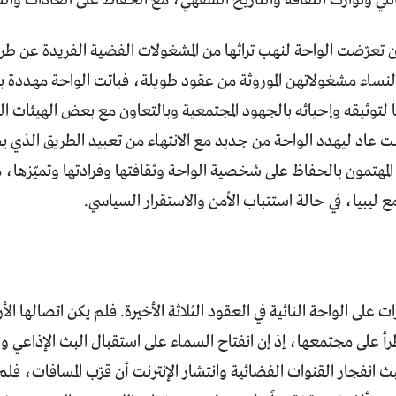
ائلي وتوارث الثقافة والتاريخ الشفهي، مع الحفاظ على العادات والتق
أن تعرّضت الواحة لنهب تراثها من المشغولات الفضية الفريدة عن طري
نساء مشغولاتهن الموروثة من عقود طويلة، فباتت الواحة مهددة بضيا
 لتوثيقه وإحيائه بالجهود المجتمعية وبالتعاون مع بعض الهيئات الثقا
 عاد ليهدد الواحة من جديد مع الانتهاء من تعبيد الطريق الذي يص
لمهتمون بالحفاظ على شخصية الواحة وثقافتها وفرادتها وتميّزها، 
ع ليبيا، في حالة استتباب الأمن والاستقرار السياسي.
ت على الواحة النائية في العقود الثلاثة الأخيرة. فلم يكن اتصالها 
أ على مجتمعها، إذ إن انفتاح السماء على استقبال البث الإذاعي وال
بث انفجار القنوات الفضائية وانتشار الإنترنت أن قرّب المسافات، فل