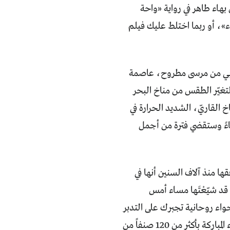
بهاء طاهر في رواية «واحة
، أو ربما اختلط عليك فيلم
 لـ300 كيلومتر إلى الجنوب الغربي من مرسى مطروح، عاصمة
لتغيّر الطقس من مناخ البحر
خ القاريّ، الشديد الحرارة في
اءً وستقضي فترة من أجمل
ا منذ آلاف السنين أنها في
د شيّعْتَها مساء أمس
واء روحانية تجبرك على التدبر
في صنعة الخالق، الذي وهب موات الصحراء الأصفر حياة البساتين الغنّاء الخضراء المباركة بأكثر من 120 صنفاً من