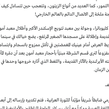
لتمور، كما العديد من أنواع الزيتون، وتتعجب حين تتساءل كيف كا
ة ملحّة إلى الاتصال الدائم بالعالم الخارجي!
ليوباترا، وجولة بين معبد تتويج الإسكندر الأكبر وأطلال معبد آمون
ديمة وإطلالة على مسجدها الصغير المرتفع، يضع خيالك في سينما ا
ط العرض أمام عينيك المغمضتين في تأمّل ممزوج بانسجام وابتسام.
زوعاً لترى قسم الشرطة مبنيّاً بأحجار معبد آمون بعد أن دمّره ال
لأيرلندية بالآثار القديمة، واللغط الذي أثاره خروجها وحدها في
 الزمان.
..
 ضابطاً شريفاً مؤيّداً للثورة العرابية، فتم تكديره بإرساله إلى أ
للغة العربية ممكناً مع أغلب سكان الواحة الناطقين بالأمازيغية ال