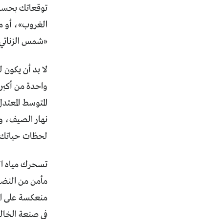
توقعاتك بحسب ا
الغروب»، أو م
«شمس الزناتي» 
واحدة من أكبر 
المتوسط المعتدل
نهار الصيف، و
لحظات حياتك مح
تسحرك مياه الي
مأمن من النضو
منعكسة على الم