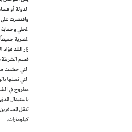
الدولة أو فساد
واقتصرت على ال
المحلي وحماية 
المصرية جميعاً.
زار الملك فؤاد 
قسم الشرطة، و
التي حسّنت من 
التي تصلها بال
مطروح في الشما
باستبدال المدق
كيلومترات.