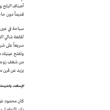
أصناف البلح وا
قديماً دون حاج
سباحة في عين ك
لقلعة شالي الق
سريعاً على شري
وتفتح عينيك مف
من شغف زوجته ا
يزيد عن قرن من
الإسفلت والخرسانة
كان محمود عزمي
يكن التواصل با