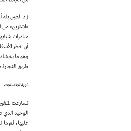
من الترابط الع
زاد الطين بلة 
«اشترين» من ال
مبادرات شبابها
أن خطر الأسفلت
وهو ما يخشاه ا
طريق التجارة م
ثورة الاتصالات
تسارعت المتغيرا
الوحيد الذي طر
عليها، ثم ما ل