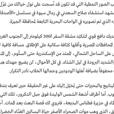
لصور النمطية التي قد تكون قد نُسجت على نول خيالك من غـــــزْل 
شهد استشفاء صلاح السعدني في رمال سيوة في مسلسل «الأصدقاء»
الذي تم تصويره في الواحات البحرية التابعة لمحافظة الجيزة.
لا بد أن يكون لديك دافع قوي لتتكبّد مشقة السفر
المحافظات المصرية وأقلها كثافة سكانية على الإطلاق. مسافة كافية 
 على الساحل الشمالي، الممتد من الإسكندرية حتى السلّوم، إلى المنا
الشديد البرودة في ليل الشتاء. في كل الأحوال، لن يضيع جهدك هب
فوفاً بضيافة أهلها الودودين وجمالها الخلاب نادر التكرار.
نابيع والبحيرات حتى يُخيّل إليك على غير الحقيقة حين تعرف بتدفقه
ب. أما أطراف أشعة الشمس الوليدة فوق جبل الدكرور، تلك التي ق
اء في جزيرة فطناس البديعة، فتروي لك قصة البعث بعد الممات. أج