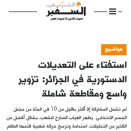
مواضيع
استفتاء على التعديلات
الرئيسية
مواضيع
الدستورية في الجزائر: تزوير
إفتتاحية
واسع ومقاطعة شاملة
فكرة
لم تشمل المشاركة إلا أكثر بقليل من 10 في المئة من مجمل
دفاتر
الجسم الانتخابي. يُظهر الغياب الصارخ للشعب، بشكل أفضل من
بالصورة
الكثير من التحليلات، استدامةَ وترسخ حركة شعبية قدّمها النظام