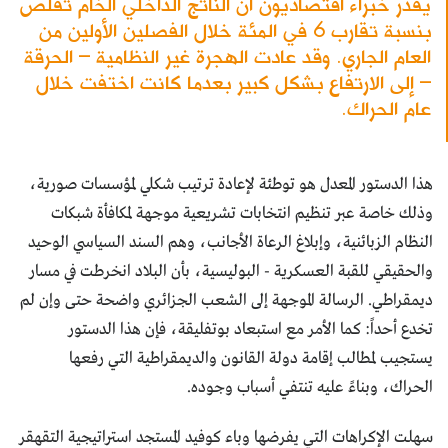
يقدر خبراء اقتصاديون أن الناتج الداخلي الخام تقلص
بنسبة تقارب 6 في المئة خلال الفصلين الأولين من
العام الجاري. وقد عادت الهجرة غير النظامية – الحرقة
– إلى الارتفاع بشكل كبير بعدما كانت اختفت خلال
عام الحراك.
هذا الدستور المعدل هو توطئة لإعادة ترتيب شكلي لمؤسسات صورية،
وذلك خاصة عبر تنظيم انتخابات تشريعية موجهة لمكافأة شبكات
النظام الزبائنية، وإبلاغ الرعاة الأجانب، وهم السند السياسي الوحيد
والحقيقي للقبة العسكرية - البوليسية، بأن البلاد انخرطت في مسار
ديمقراطي. الرسالة الموجهة إلى الشعب الجزائري واضحة حتى وإن لم
تخدع أحداً: كما الأمر مع استبعاد بوتفليقة، فإن هذا الدستور
يستجيب لمطالب إقامة دولة القانون والديمقراطية التي رفعها
الحراك، وبناءً عليه تنتفي أسباب وجوده.
سهلت الإكراهات التي يفرضها وباء كوفيد المستجد استراتيجية التقهقر