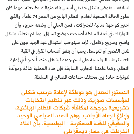
لسابقه - يقوض بشكل حقيقي أسس بناء متهالك بطبيعته. مهما كان
تطور الحالة الصحية لخادم النظام البالغ من العمر 74 عاماً، والذي
اختير كواجهة مدنية للجنرالات، فمن الجلي أن وضعه حرج، وأن
التوازنات في قمة السلطة أصبحت موضع تساؤل. وما لم يتعافَ بشكل
واضح وسريع وكامل، فإنه سيتوجب استبدال عبد المجيد تبون على
المدى القصير أو المتوسط. يجب أن يتفق أصحاب القرار في القبة
العسكرية - البوليسية على اسم جديد ليشغل منصباً حيوياً في إدارة
النظام. وكما علمتنا التجارب السابقة فإن هذه العملية شاقة ومولّدة
لتوترات حادة بين مختلف جماعات المصالح في السلطة.
الدستور المعدل هو توطئة لإعادة ترتيب شكلي
لمؤسسات صورية، وذلك عبر تنظيم انتخابات
تشريعية موجهة لمكافأة شبكات النظام الزبائنية،
وإبلاغ الرعاة الأجانب، وهم السند السياسي الوحيد
والحقيقي للقبة العسكرية - البوليسية، بأن البلاد
انخرطت في مسار ديمقراطي.