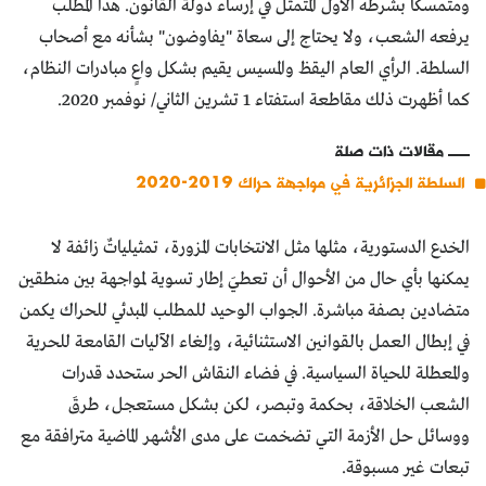
ومتمسكاً بشرطه الأول المتمثل في إرساء دولة القانون. هذا المطلب
يرفعه الشعب، ولا يحتاج إلى سعاة "يفاوضون" بشأنه مع أصحاب
السلطة. الرأي العام اليقظ والمسيس يقيم بشكل واعٍ مبادرات النظام،
كما أظهرت ذلك مقاطعة استفتاء 1 تشرين الثاني/ نوفمبر 2020.
مقالات ذات صلة
السلطة الجزائرية في مواجهة حراك 2019-2020
الخدع الدستورية، مثلها مثل الانتخابات المزورة، تمثيلياتٌ زائفة لا
يمكنها بأي حال من الأحوال أن تعطيَ إطار تسوية لمواجهة بين منطقين
متضادين بصفة مباشرة. الجواب الوحيد للمطلب المبدئي للحراك يكمن
في إبطال العمل بالقوانين الاستثنائية، وإلغاء الآليات القامعة للحرية
والمعطلة للحياة السياسية. في فضاء النقاش الحر ستحدد قدرات
الشعب الخلاقة، بحكمة وتبصر، لكن بشكل مستعجل، طرقَ
ووسائل حل الأزمة التي تضخمت على مدى الأشهر الماضية مترافقة مع
تبعات غير مسبوقة.