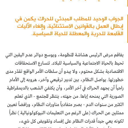
الجواب الوحيد للمطلب المبدئي للحراك يكمن في
إبطال العمل بالقوانين الاستثنائية، وإلغاء الآليات
القامعة للحرية والمعطلة للحياة السياسية.
يفاقم مرض الرئيس هشاشة المنظومة، ويوسع دوائر عدم اليقين التي
تحيط بالحياة الاجتماعية والسياسية للبلاد. تتسارع الاستحقاقات
الاقتصادية بشكل محتوم، ولا يبدو أن سلطات الأمر الواقع تقدّر مدى
خطورتها. يواصل النظام، بين تدبير ترقيعي وآخر، هروبه إلى الأمام
راجياً أن يجهد الحراك في آخر الأمر، وأن يكتفيَ الشعب بالديمقراطية
الصورية التي يمنحه إياها. من جهته، ينتظر المجتمع - الذي تعلم
الكثير من سنوات الدم - بصبر متفادياً مناورات النظام، ورافضاً تعيين
ممثلين عن الحراك (على الرغم من التعليمات النيوكولونيالية ) نظراً
لكونه يعي جيداً قدرات النظام على إفساد وتقويض كل شيء،