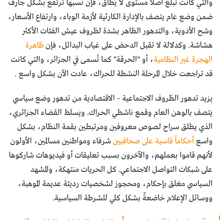
والتي كانت تبلغ أصلاً مستوى لا يطاق، فإن نسبها ترتفع بشكل جارف
ضمن وضع عام يتصف بالإدارة الكارثية لأزمة الوباء، وارتفاع الأسعار،
وشح الأدوية، والتدهور الظاهر بشدة لظروف عيش الفئات الأكثر
هشاشة. وكدلالة لا تقبل الدحض على غياب البدائل، فإن
ظاهرة
الهجرة غير النظامية
، أو "الحرقة" كما تُسمى في الجزائر، والتي كانت
قد تراجعت خلال المرحلة النشطة للحراك، عادت الآن بشكل واسع .
يزيد تدهور الظروف الاجتماعية – الاقتصادية من تدهور وضع سياسي
يتصف بالوهن العام وقمع ناشطي الحراك. ويسلط القضاء الجزائري،
الذي يطلق سراح لصوص معروفين ومرتبطين بقمة النظام، بشكل
واسع
أحكاماً قاسية على صحافيين
شرفاء ومواطنين مسالمين، الأولون
لأنهم قاموا بعملهم، والآخرون بسبب تعليقات أو فيديوهات شاركوها
على شبكات التواصل الاجتماعي. كل الحريات منتهكة، والمشهد
السياسي مغلق بإحكام، ومحجوز لشخصيات رديئة عديمة الموهبة،
ووسائل الإعلام خاضعةٌ بشكل كلي للشرطة السياسية.