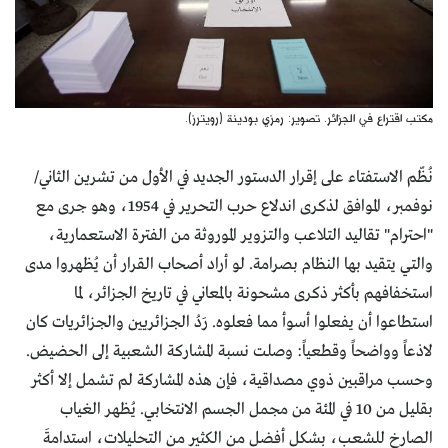
مكتب اقتراع في الجزائر. تصوير: رمزي بودينة (رويترز).
نُظّم الاستفتاء على إقرار الدستور الجديد في الأول من تشرين الثاني/
نوفمبر، الموافق لذكرى اندلاع حرب التحرير في 1954، وهو جرى مع
"احترام" تقاليد التلاعب والتزوير الموروثة من الفترة الاستعمارية،
والتي يتقيد بها النظام بصرامة. لو أراد أصحاب القرار أن يُظهروا مدى
استخفافهم بأكثر ذكرى مشحونة بالمعاني في تاريخ الجزائر، لما
استطاعوا أن يفعلوا أسوأ مما فعلوه. رَدُ الجزائريين والجزائريات كان
لاذعاً وواضحاً وقطعياً: وصلت نسبة المشاركة الشعبية إلى الحضيض.
وحسب مراقبين ذوي مصداقية، فإن هذه المشاركة لم تشمل إلا أكثر
بقليل من 10 في المئة من مجمل الجسم الانتخابي. يُظهر الغياب
الصارخ للشعب، بشكل أفضل من الكثير من التحليلات، استدامةَ