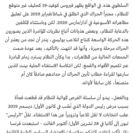
السلطوي هذه. في الواقع يظهر فيروس كوفيد-19 كحليف غير متوقع
للنظام، مجبراً الحراك الذي انطلق في شباط/فبراير 2019 على تعليق
مظاهراته الأسبوعية في آذار/مارس 2020. لكن وباستثناء المكلفين
بالدعاية للنظام، وبعض هذيانات أتباع نظريات المؤامرة الذين يصورون
هذه الحركة الواسعة كنتاج لتلاعب بوليسي، يندر أن نجد من يعتبر أن
الحراك مرحلة وجيزة، وأنها قد انتهت. بالتأكيد، بعد عودة صمت
الجمعات الخالية من المظاهرات، بدا وكأن النظام يسترد زمام المبادرة
عبر تكميم الأفواه والقمع. لكن انتكاسة الاستفتاء الجلية بينت للذين
سارعوا لقراءة خطاب تأبين الحراك أن حدادهم صادقاً كان أم
متصنعاً، كان سابقاً لأوانه.
وبالفعل، يبدو أن سلسلة الفرص المواتية للنظام قد قطعت فجأة
بسبب مرض رئيس الدولة الذي نُصّب في كانون الأول/ ديسمبر 2019
عقب انتخابات لا تقل تلاعباً وتزويراً عن هذا الاستفتاء. نقلُ "الرئيس"
تبون إلى ألمانيا في 28 تشرين الأول/ أكتوبر الفائت – استبعدت فرنسا
بكل تأكيد لتفادي التذكير بملابسات الاحتضار السياسي الطبية القاتمة