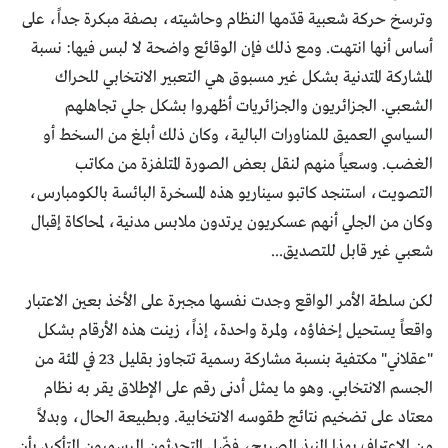
وترسخ حركة شعبية قدّمها النظام وحاشيته، بصفة مبكرة جداً، على
أساس أنها انتهت. ومع ذلك فإن الوقائع واضحة لا لبس فيها: نسبة
المشاركة المتدنية بشكل غير مسبوق هي التعبير الانتخابي للحراك
الشعبي. الجزائريون والجزائريات أظهروا بشكل جلي تجاهلهم
السياسي العميق للمناورات البالية، وكان ذلك أبلغ من السخط أو
الغضب. وسعياً منهم لنقل بعض الصورة المتلفزة من مكاتب
التصويت، استنجد كاتبو سيناريو هذه المسخرة البائسة بالكومبارس،
وكان من الجلي أنهم عسكريون يرتدون ملابس مدنية، لمحاكاة إقبال
شعبي غير قابل للتصديق...
لكن سلطة الأمر الواقع وجدت نفسها مجبرة على الأخذ بعين الاعتبار
واقعاً يستحيل إخفاؤه، ولمرة واحدة، إذاً، زينت هذه الأرقام بشكل
"عقلاني" مكتفية بنسبة مشاركة رسمية تتجاوز بقليل 23 في المئة من
الجسم الانتخابي. وهو ما يمثل أدنى رقم على الإطلاق يقر به نظام
معتاد على تضخيم نتائج طقوسه الانتخابية. وبطبيعة الحال، وبدلاً
من الاعتراف بهذا النبذ الصريح، فضّل المتحدثون الرسميون التأكيد بأن