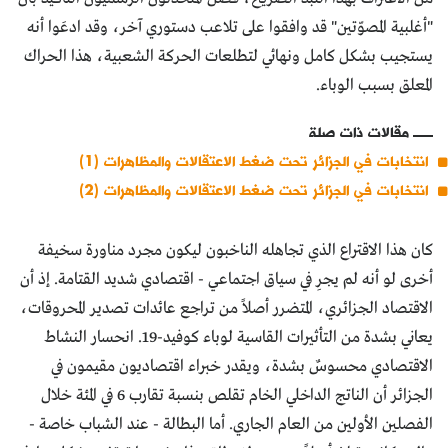
"أغلبية المصوّتين" قد وافقوا على تلاعب دستوري آخر، وقد ادعَوا أنه
يستجيب بشكل كامل ونهائي لتطلعات الحركة الشعبية، هذا الحراك
المعلق بسبب الوباء.
مقالات ذات صلة
انتخابات في الجزائر تحت ضغط الاعتقالات والمظاهرات (1)
انتخابات في الجزائر تحت ضغط الاعتقالات والمظاهرات (2)
كان هذا الاقتراع الذي تجاهله الناخبون ليكون مجرد مناورة سخيفة
أخرى لو أنه لم يجرِ في سياق اجتماعي - اقتصادي شديد القتامة. إذ أن
الاقتصاد الجزائري، المتضرر أصلاً من تراجع عائدات تصدير المحروقات،
يعاني بشدة من التأثيرات القاسية لوباء كوفيد-19. انحسار النشاط
الاقتصادي محسوسٌ بشدة، ويقدر خبراء اقتصاديون مقيمون في
الجزائر أن الناتج الداخلي الخام تقلص بنسبة تقارب 6 في المئة خلال
الفصلين الأولين من العام الجاري. أما البطالة - عند الشباب خاصة -