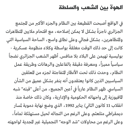
الهوة بين الشعب والسلطة
في الواقع أصبحت القطيعة بين النظام والجزء الأكبر من المجتمع
الجزائري ناجزةً بشكل لا يمكن إصلاحه، مع اقتحام ملايين المتظاهرات
والمتظاهرين، بشكل فجائي وعلى نطاق واسع، الساحة السياسية التي
كانت إلى حد ذلك الوقت مغلقةً بواسطة وكلاء منظومة عسكرية -
بوليسية تهيمن على البلاد بلا منافس. أظهر الشعب الجزائري نضجاً
سياسياً مميزاً، ومعرفة دقيقة بالفاعلين والرهانات وطريقة عمل
النظام، وحدث ذلك تحت الأنظار المتفاجئة لجزء من المعلقين
السياسيين الذين كانوا يعتقدون أنه ينفر بشكل عميق من الشأن
السياسي. ظهر النظام عارياً في أعين الجميع، من أعلى "قبته" شبه
المافيوزية إلى واجهاته الحكومية والإدارية، وكان ذلك خاصة منذ
انقلاب 11 كانون الثاني/ يناير 1992، الذي وضع نهاية دموية لمسار
ديمقراطي متلعثم. وعلى الرغم من التجائه لحيل مستهلكة تماماً،
وعلى الرغم من محاولات "شد الوجه" التجميلية غير المجدية لواجهته