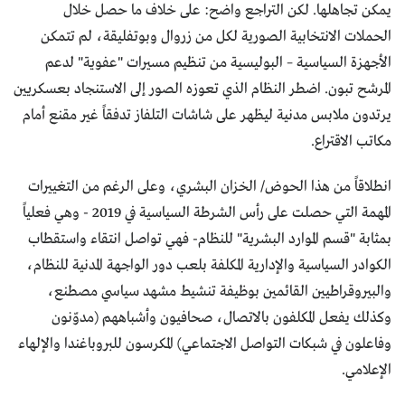
يمكن تجاهلها. لكن التراجع واضح: على خلاف ما حصل خلال
الحملات الانتخابية الصورية لكل من زروال وبوتفليقة، لم تتمكن
الأجهزة السياسية – البوليسية من تنظيم مسيرات "عفوية" لدعم
المرشح تبون. اضطر النظام الذي تعوزه الصور إلى الاستنجاد بعسكريين
يرتدون ملابس مدنية ليظهر على شاشات التلفاز تدفقاً غير مقنع أمام
مكاتب الاقتراع.
انطلاقاً من هذا الحوض/ الخزان البشري، وعلى الرغم من التغييرات
المهمة التي حصلت على رأس الشرطة السياسية في 2019 - وهي فعلياً
بمثابة "قسم الموارد البشرية" للنظام- فهي تواصل انتقاء واستقطاب
الكوادر السياسية والإدارية المكلفة بلعب دور الواجهة المدنية للنظام،
والبيروقراطيين القائمين بوظيفة تنشيط مشهد سياسي مصطنع،
وكذلك يفعل المكلفون بالاتصال، صحافيون وأشباههم (مدوّنون
وفاعلون في شبكات التواصل الاجتماعي) المكرسون للبروباغندا والإلهاء
الإعلامي.