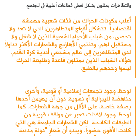
والمتظاهرات يمثلون بشكل فعلي قطاعات أغلبية في المجتمع.
أغلب مكونات الحراك من فئات شعبية مهمشة
اقتصادياً. تتشكل أفواج المتظاهرين، التي لا تعد ولا
تحصى، من شباب الأحياء الشعبية الذين لا شغل ولا
مستقبل لهم. وتنتمي الأهازيج والشعارات الأكثر تداولاً
لدى المتظاهرين إلى عالم مشجعي أندية كرة القدم.
هؤلاء الشباب الذين يمثلون قاعدة وطليعة الحرك
ليسوا وحدهم بالطبع.
لوحظ وجود تجمعات إسلامية أو قومية، وأخرى
مناهضة لليبرالية أو نسوية، دون أن يهيمن أحدها
بصفة خاصة، على الأقل من جهة الشعارات. كما
لوحظ وجود لافتات تعبر عن مواقف قريبة من
الطبقات الكادحة. لكن الشعارات الجامعة هي التي
كانت الأقوى حضوراً. ويبدو أن شعار "دولة مدنية