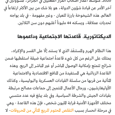
2020. متوسط أعمار أصحاب القرار الفعليين في الجزائر، المسؤولين في
آخر الأمر عن قيادة شؤون الدولة، هو بلا شك من بين الأكثر ارتفاعاً في
العالم. هذه الشيخوخة بارزة للعيان - وغير مفهومة - في بلد يواجه
تحديات عملاقة، ويسكنه 44 مليوناً أغلبهم دون سن الثلاثين.
الديكتاتورية، قاعدتها الاجتماعية وداعموها
هذا النظام الهرم والمستنفَذ الذي لا يستند إلّا على القسر والإكراه،
يمتلك على الرغم من كل شيء قاعدةً اجتماعية ضيقة استقطبها ضمن
شرائح تتمتع بإمكانية الوصول المباشر أو غير المباشر إلى الريع. وهذه
القاعدة الزبائنية هي المستفيدة من المنافع الاقتصادية والاجتماعية
المتأتية من قربها من سلسلة القيادات العسكرية والبوليسية، وكذلك
الأوليغارشيون، ورجال الأعمال المنتمين إلى جماعات مصالح مرتبطة
بقيادات الجيش والشرطة السياسية. وفي بلد يبلغ فيه عدد منتسبي
مختلف الأجهزة الأمنية قرابة المليون شخص، فإنّ هذه القاعدة - وهي
في مرحلة انحسار بسبب
التقلص المحتوم للريع المتأتي من المحروقات
- لا