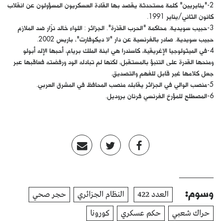
2-"ينايريين" كلمة مستحدثة يقصد بها القادة العسكريون المسؤولون عن انقلاب
كانون الثاني/يناير 1991.
3-حبيب سويدية. محاكمة "الحرب القذرة". الجزائر : اللواء خالد نزّار ضد الملازم
حبيب سويدية. صادر بالفرنسية عن دار "لا ديكوفارت"، باريس 2002.
4-في الميثولوجيا الإغريقية، كاسندرا هي ابنة الملك بريام، أحبها الإله أبولو
ومنحها القدرة على التنبؤ بالمستقبل، لكنها لم تبادله الود ورفضته فعاقبها عبر
جعل كلامها غير قابل للفهم والتصديق.
5-منصب الوالي في الجزائر يقابله منصب المحافظ في المشرق العربي.
6-المصطلح للمؤرخ الفرنسي فرنان بروديل.
وسوم:
العدد 422
النظام الجزائري
حجر صحي
حراك شعبي
حكم عسكري
كورونا