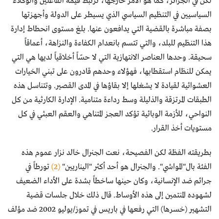
لكن في الجزائر، كما هو الأمر خارجها، ترتبط قيمة الفاعلين والوكلاء
السياسيين في التنظيم السياسي الذي يسيطر على الدولة وأجهزتها
بصفة مباشرة بالقضية التي يدافعون عنها. بلغ مستوى انحطاط إدارة
هذا التنظيم للبلد، والتي تتسم بانعدام الكفاءة والنزاهة، أعماقاً
سحيقة. وحدها العناصر الانتهازية التي لا حسّاً أخلاقياً لديها هي التي
يمكن للنظام استقطابها، فهؤلاء وحدهم قادرون على تبني الخيارات
العشوائية لقيادة لا يشغلها إلا بقاؤها في المدى القصير. وتتناسل هذه
الطبقات المرتزقة والذليلة وسط رداءة متنامية. الإدارة الكارثية من كل
النواحي، للأزمة الوبائية تؤكد العجز المتناهي والعقم العبثي في كل
مستويات أخذ القرار.
بطريقته الفظة لكن الفصيحة، نعت الجنرال خالد نزار عموم هذه
الفئة بال"المواشي". والجنرال هو أحد أكثر "اليناريين"
(2)
تورطاً في
جرائم ضد الإنسانية، وكان حينها ساخطاً بشدة على الأداء الضعيف
لشهوده المنتمين إلى هذه الأوساط. قال ذلك خلال جلسات قضية
التشهير (خسرها) التي رفعها في باريس في تموز/يوليو 2002 ضد مؤلف