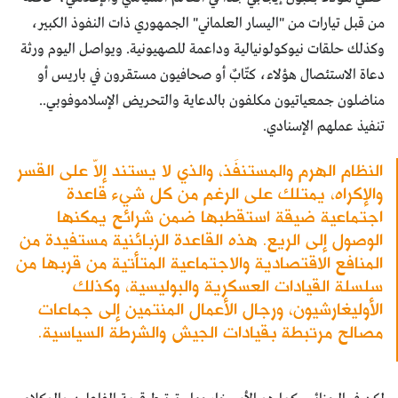
من قبل تيارات من "اليسار العلماني" الجمهوري ذات النفوذ الكبير،
وكذلك حلقات نيوكولونيالية وداعمة للصهيونية. ويواصل اليوم ورثة
دعاة الاستئصال هؤلاء، كتّابٌ أو صحافيون مستقرون في باريس أو
مناضلون جمعياتيون مكلفون بالدعاية والتحريض الإسلاموفوبي..
تنفيذ عملهم الإسنادي.
النظام الهرم والمستنفَذ، والذي لا يستند إلاّ على القسر
والإكراه، يمتلك على الرغم من كل شيء قاعدة
اجتماعية ضيقة استقطبها ضمن شرائح يمكنها
الوصول إلى الريع. هذه القاعدة الزبائنية مستفيدة من
المنافع الاقتصادية والاجتماعية المتأتية من قربها من
سلسلة القيادات العسكرية والبوليسية، وكذلك
الأوليغارشيون، ورجال الأعمال المنتمين إلى جماعات
مصالح مرتبطة بقيادات الجيش والشرطة السياسية.