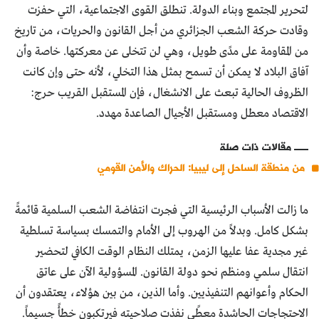
لتحرير المجتمع وبناء الدولة. تنطلق القوى الاجتماعية، التي حفزت
وقادت حركة الشعب الجزائري من أجل القانون والحريات، من تاريخ
من المقاومة على مدًى طويل، وهي لن تتخلى عن معركتها. خاصة وأن
آفاق البلاد لا يمكن أن تسمح بمثل هذا التخلي، لأنه حتى وإن كانت
الظروف الحالية تبعث على الانشغال، فإن المستقبل القريب حرج:
الاقتصاد معطل ومستقبل الأجيال الصاعدة مهدد.
مقالات ذات صلة
من منطقة الساحل إلى ليبيا: الحراك والأمن القومي
ما زالت الأسباب الرئيسية التي فجرت انتفاضة الشعب السلمية قائمةً
بشكل كامل. وبدلاً من الهروب إلى الأمام والتمسك بسياسة تسلطية
غير مجدية عفا عليها الزمن، يمتلك النظام الوقت الكافي لتحضير
انتقال سلمي ومنظم نحو دولة القانون. المسؤولية الآن على عاتق
الحكام وأعوانهم التنفيذيين. وأما الذين، من بين هؤلاء، يعتقدون أن
الاحتجاجات الحاشدة معطًى نفذت صلاحيته فيرتكبون خطأً جسيماً.