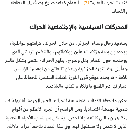
كتاب "الحرب القذرة"
(3)
.. انعدام كفاءة صارخ يضاف إلى الفظاظة
والفساد.
المحركات السياسية والإجتماعية للحراك
يستعيد رجال ونساء الجزائر، من خلال الحراك، كرامتهم المواطنية،
ويحددون بدقة هؤلاء الفاعلين وولاءاتهم، والتنظيم الزبائني الذي
يوحدهم حول النظام. بكل وضوح، يظهر الحراك- المنتمي بشكل ظاهر
جداً إلى إرث الثورة الجزائرية وإعلان "الفاتح من نوفمبر" المؤسس
للأمة -أنه يحدد موقع قوى الثورة المضادة المستنفرة للحفاظ على
امتيازاتها عبر القمع والإنكار والكذب والتلاعب.
يمكن ملاحظة المكونات الاجتماعية للحراك بالعين المجردة: أغلبها فئات
شعبية مهمشةٌ اقتصادياً. ومن الواضح أن الجزء الأعظم من أفواج
المتظاهرين، التي لا تعد ولا تحصى، يتشكل من شباب الأحياء الشعبية
الذين لا شغل ولا مستقبل لهم. وفي هذا الصدد نلاحظ أمراً ذا دلالة،