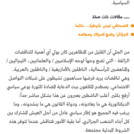
السياسية.
مقالات ذات صلة
الصحافي ليسَ شرطيّاً… دائماً
الجزائر: وضع الحراك ومهامه
من الجلي أن القليل من المتظاهرين كان يولي أي أهمية للتناقضات
الزائفة - التي تضع وجهاً لوجه الإسلاميين / والعلمانيين، الليبراليين /
والمناهضين للرأسمالية، الناطقين بالأمازيغية / والناطقين بالعربية..
وهي تناقضات يريد فرضها مساهمون نشيطون على شبكات التواصل
الاجتماعي. يصطدم المكلفون ببث الدعاية المضادة للثورة بوعي سياسي
أرفع بكثير. أغلب الناشطين يعبرون عن هذا بشكل مباشر جداً:
الديكتاتورية هي ما يعادونه، ودولة القانون هي ما ينشدونه، وما
يرغب فيه الجميع هو إطار سياسي عادل من أجل العيش المشترك بين
كل أبناء الشعب الجزائري. أما بقية الأمور فتناقش عندما تتوفر هذه
الشروط المبدئية مجتمعة.