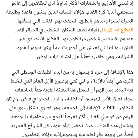
إذ تنتمي الأهازيج والشعارات الأكثر تداولاً لدى المتظاهرين إلى عالم
مشجعي أندية كرة القدم. هؤلاء الشباب الذين يمثلون قاعدة وطليعة
الحرك ليسوا وحدهم بالطبع. التحقت بهم الفئات التي يشغّلها
القطاع غير المهيكل
(قرابة نصف السكان النشطين في الجزائر المقدر
عددهم بـ8 ملايين شخص مرتبطون بهذا القطاع الاقتصادي غير
المقنن)، وتلك التي تعيش على أجور متدنية أنهكها تدهور القدرة
الشرائية، وهي حاضرة فعلياً على امتداد تراب الوطن.
هذا بالإضافة إلى جزء لا يستهان به من أبناء الطبقات الوسطى التي
تأثرت هي أيضاً بالأزمة، والتي تعي بوضوح المأزق العام الذي تتخبط
فيه البلاد. ومن المهم أن نسجل هنا التعبئة القوية جداً للجامعات
سواء تعلق الأمر بالمدرسين أو الطلبة، والذين نجحوا في فرض يوم ثان
للتظاهر، الثلاثاء بالإضافة إلى الجمعة، وهو تعبوي بشكل قوي على
الرغم من كونه في الغالب أكثر تعرضاً للقمع من مظاهرات الجمعة.
وتشمل هذه الفئات، حيث تحضر المرأة بقوة، كل الشرائح العمرية
أيضاً. من وجهة نظر اجتماعية وديموغرافية هؤلاء المتظاهرون