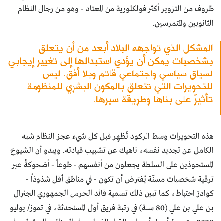
ظروف من التزوير أكثر فولكلورية من المعتاد - وهو من رجال النظام
الثانويين والمتمرسين.
المشكل الذي تواجهه البلاد أبعد من أن يتعلق
بشخصيات يمكن أن يؤدي استبدالها إلى تغيير إيجابي
لسياق سياسي واجتماعي قاتم وبلا أفق. ليس
للتحويرات التي تتعلق بالمكون البشري للمنظومة
تأثيرٌ على بناها وطريقة سيرها.
هذه التحويرات وسط الركود تُظهِر قبل كل شيء عجز النظام شبه
الكامل عن تجديد نفسه، ناهيك عن تشبيب قيادته. ويبدو أن الشيوخ
المستحوذين على السلطة يجعلون من أنفسهم - طوعاً - أضحوكةً عبر
ترقية شخصيات مسنّة يُفترض أن تكون - في مناطق أقل شذوذاً -
كوادرَ احتياط، كما تبين ذلك تسمية قائد الحرس الجمهوري الجنرال
بن علي بن علي (80 سنة) في رتبة فريق أول المستحدثة، في تموز/ يوليو