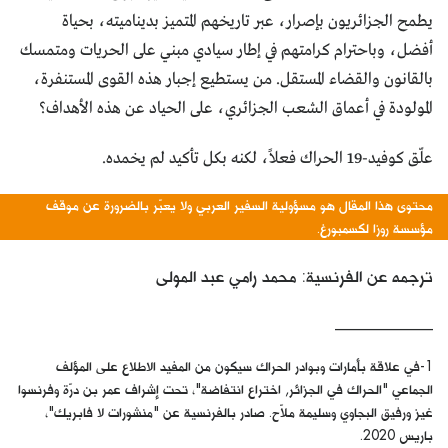
يطمح الجزائريون بإصرار، عبر تاريخهم المتميز بديناميته، بحياة
أفضل، وباحترام كرامتهم في إطار سيادي مبني على الحريات ومتمسك
بالقانون والقضاء المستقل. من يستطيع إجبار هذه القوى المستنفرة،
المولودة في أعماق الشعب الجزائري، على الحياد عن هذه الأهداف؟
علّق كوفيد-19 الحراك فعلاً، لكنه بكل تأكيد لم يخمده.
محتوى هذا المقال هو مسؤولية السفير العربي ولا يعبّر بالضرورة عن موقف
مؤسسة روزا لكسمبورغ.
ترجمه عن الفرنسية: محمد رامي عبد المولى
______________
1-في علاقة بأمارات وبوادر الحراك سيكون من المفيد الاطلاع على المؤلف
الجماعي "الحراك في الجزائر, اختراع انتفاضة"، تحت إشراف عمر بن درّة وفرنسوا
غيز ورفيق البجاوي وسليمة ملاّح. صادر بالفرنسية عن "منشورات لا فابريك"،
باريس 2020.