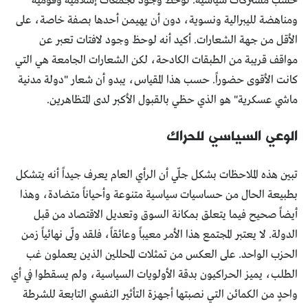
حسب مشتركات سياسية. لوحظ وجود تجمعات إسلامية وقومية
ومناهضة لليبرالية ونسوية، دون أن يهيمن أحدها بصفة خاصة، على
الأقل من جهة الشعارات. أكيد أنه لوحظ وجود لافتات تعبر عن
مواقف قريبة من الطبقات الكادحة، لكن الشعارات الجامعة هي التي
كانت الأقوى حضوراً. حسب هذا المقياس، يبدو أن شعار "دولة مدنية
ماشي عسكرية" هو الذي حظي بالقبول الأكبر لدى المتظاهرين.
الوعي السياسي للحراك
تبين هذه الملاحظات بشكل جلّي أن الرأي العام يعرف جيداً أنه يتشكل
بطبيعة الحال من حساسيات سياسية متنوعة وأحياناً متضادة، وهذا
أيضاً صحيح فيما يتعلق بمكانة السوق وتعديل الاقتصاد من قبل
الدولة. لا يعتبر المجتمع هذا الأمر معيباً وعائقاً، فلقد ولّى نهائياً زمن
الحزب الواحد. على العكس من تمثلات المحللين الذين يعملون غب
الطلب، يميز الحراكيون بدقة الأولويات السياسية، ولم يسقطوا في أي
واحدٍ من الكمائن التي نصبتها أجهزة التأثير النفسي التابعة للشرطة