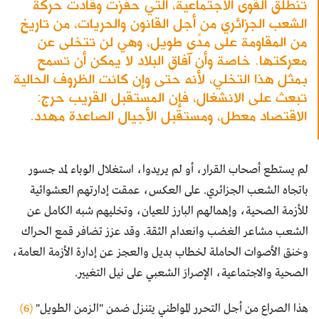
تنطلق القوى الاجتماعية، التي حفّزت وقادت حركة
الشعب الجزائري من أجل القانون والحريات، من تاريخ
من المقاومة على مدًى طويل، وهي لن تتخلى عن
معركتها. خاصة وأن آفاق البلاد لا يمكن أن تسمح
بمثل هذا التخلي، لأنه حتى وإن كانت الظروف الحالية
تبعث على الانشغال، فإن المستقبل القريب حرج:
الاقتصاد معطل، ومستقبل الأجيال الصاعدة مهدد.
لم يستطع أصحاب القرار، أو لم يريدوا، استغلال الوباء لمد جسور
باتجاه الشعب الجزائري. على العكس، عمقت إدارتهم العشوائية
للأزمة الصحية، وإهمالهم البارز للعيان، وتخليهم شبه الكامل عن
الشعب مشاعر الغضب وانعدام الثقة. وقد عزز تضافر قمع الحراك
وخنق الأصوات الحاملة لخطاب بديل والعجز عن إدارة الأزمة العامة،
الصحية والاجتماعية، الإصرارَ الشعبي على نيل التغيير.
هذا الصراع من أجل التحرر المواطني يتنزل ضمن "الزمن الطويل"
(6)