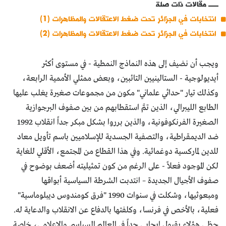
مقالات ذات صلة
انتخابات في الجزائر تحت ضغط الاعتقالات والمظاهرات (1)
انتخابات في الجزائر تحت ضغط الاعتقالات والمظاهرات (2)
ويجب أن نضيف إلى هذه النماذج النمطية - في مستوى أكثر
أيديولوجية - الستالينيين التائبين، وبعض ممثلي الأممية الرابعة،
وكذلك تيار "حداثي علماني" مكون من مجموعات صغيرة يغلب عليها
الطابع الليبرالي، الذين تمَّ استقطابهم من بين صفوف البرجوازية
الصغيرة الفرنكوفونية، والذين برروا بشكل مبكر جداً انقلاب 1992
ضد الديمقراطية، والتصفية الجسدية للإسلاميين باسم تأويل معاد
للدين لماركسية دوغمائية. وفي هذا القطاع من المجتمع، الأقلي للغاية
لكن الموجود فعلاً - على الرغم من كون تمثيليته أضعف بوضوح في
صفوف الأجيال الجديدة – انتدبت الشرطة السياسية أبواقها
ومبعوثيها، وشكلت في سنوات 1990 "فرق كومندوس ديبلوماسية"
فعلية، بالأخص في فرنسا، وكلفتها بالدفاع عن الانقلاب والدعاية له.
حظي هؤلاء بقبول إيجابي جداً في العالم السياسي والإعلامي، خاصة