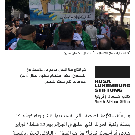
"لا انتخابات مع العصابات". تصوير: حسان مزين
تم انتاج هذا المقال بدعم من مؤسسة روزا
لكسمبورغ. يمكن استخدام محتوى المقال أو جزء
منه طالما تتم نسبته للمصدر.
هل علّقت الأزمة الصحية - التي تسبب بها انتشار وباء كوفيد 19 -
بصفة وقتية الحراكَ الذي انطلق في الجزائر يوم 22 شباط / فبراير
2019، أم أخمدته نهائياً؟ هذا هو السؤال - البلاغي المحض بالنسبة