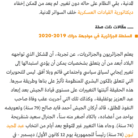
المدنية، بقي النظام على حاله دون تغيير. لم يعد من الممكن إخفاء
ديكتاتورية القيادات العسكرية
خلف السواتر المدنية.
مقالات ذات صلة
السلطة الجزائرية في مواجهة حراك 2019-2020
يعلم الجزائريون والجزائريات، عن تجربة، أن المشكل الذي تواجهه
البلاد أبعد من أن يتعلق بشخصيات يمكن أن يؤدي استبدالها إلى
تغيير إيجابي لسياق سياسي واجتماعي قاتم وبلا أفق. ليس للتحويرات
التي تتعلق بالمكون البشري للمنظومة تأثيرٌ على بناها وطريقة سيرها.
هذه الحقيقة أثبتتها التغييرات على مستوى قيادة الجيش بعد إبعاد
عبد العزيز بوتفليقة، وكذلك تلك التي أجريت عقب وفاة صاحب
النفوذ المطلق، قائد أركان الجيش أحمد قايد صالح (79 سنة) وتعويضه
بواحد من أعضاده، بالكاد أصغر منه سناً، الجنرال سعيد شنقريحة
(74 سنة). وجاء هذا التغيير غير المتوقع بعد أيام من انتخاب
عبد المجيد
تبون
(74 سنة) رئيساً للجمهورية يوم 12 كانون الأول/ ديسمبر - في