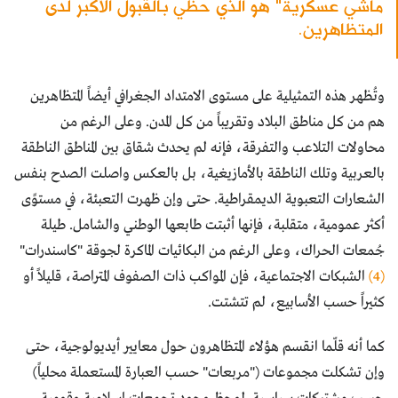
ماشي عسكرية" هو الذي حظي بالقبول الأكبر لدى
المتظاهرين.
وتُظهر هذه التمثيلية على مستوى الامتداد الجغرافي أيضاً المتظاهرين
هم من كل مناطق البلاد وتقريباً من كل المدن. وعلى الرغم من
محاولات التلاعب والتفرقة، فإنه لم يحدث شقاق بين المناطق الناطقة
بالعربية وتلك الناطقة بالأمازيغية، بل بالعكس واصلت الصدح بنفس
الشعارات التعبوية الديمقراطية. حتى وإن ظهرت التعبئة، في مستوًى
أكثر عمومية، متقلبة، فإنها أثبتت طابعها الوطني والشامل. طيلة
جُمعات الحراك، وعلى الرغم من البكائيات الماكرة لجوقة "كاسندرات"
(4)
الشبكات الاجتماعية، فإن المواكب ذات الصفوف المتراصة، قليلاً أو
كثيراً حسب الأسابيع، لم تتشتت.
كما أنه قلّما انقسم هؤلاء المتظاهرون حول معايير أيديولوجية، حتى
وإن تشكلت مجموعات ("مربعات" حسب العبارة المستعملة محلياً)