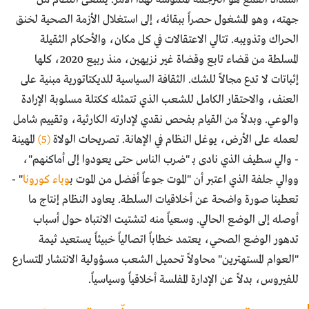
جهته، وهو المشغول حصراً ببقائه، إلى استغلال الأزمة الصحية لخنق
الحراك وتذويبه. تتالي الاعتقالات في كل مكان، والأحكام الثقيلة
المسلطة من قضاء تابع وقضاة غير نزيهين، منذ ربيع 2020، كلها
إثباتات لا تدع مجالاً للشك. الثقافة السياسية للديكتاتورية مبنية على
العنف، والاحتقار الكامل للشعب الذي تتمثله ككتلة مسلوبة الإرادة
والوعي. وبدلاً من القيام بفحص نقدي لإدارته الكارثية، وتقييم شامل
لعمله على الأرض، يوغل النظام في الإهانة. تصريحات الولاة
(5)
المهينة
- والي سطيف الذي نادى بـ "ضرب الناس حتى يعودوا إلى أماكنهم"،
ووالي جلفة الذي اعتبر أن "الموت جوعاً أفضل من الموت ب
وباء كورونا
" -
تعطينا صورة واضحة عن أخلاقيات السلطة. يعاود النظام إنتاج ما
أوصله إلى الوضع الحالي. وسعياً منه لتشتيت الانتباه حول أسباب
تدهور الوضع الصحي، يعتمد خطاباً اتصالياً خبيثاً يستعيد ثيمة
"العوام المستهترين" محاولاً تحميل الشعب مسؤولية الانتشار المتسارع
للفيروس، بدلاً عن الإدارة المفلسة أخلاقياً وسياسياً.