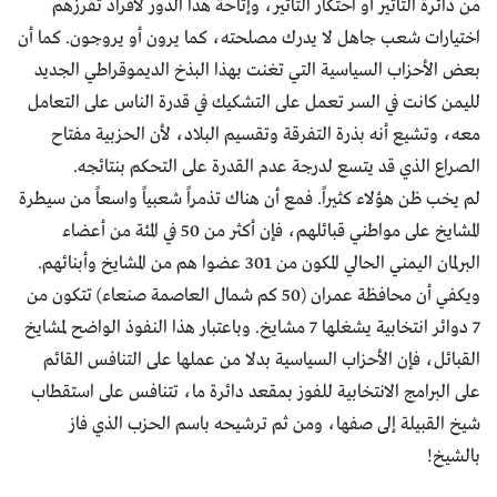
من دائرة التأثير أو احتكار التأثير، وإتاحة هذا الدور لأفراد تفرزهم
اختيارات شعب جاهل لا يدرك مصلحته، كما يرون أو يروجون. كما أن
بعض الأحزاب السياسية التي تغنت بهذا البذخ الديموقراطي الجديد
لليمن كانت في السر تعمل على التشكيك في قدرة الناس على التعامل
معه، وتشيع أنه بذرة التفرقة وتقسيم البلاد، لأن الحزبية مفتاح
الصراع الذي قد يتسع لدرجة عدم القدرة على التحكم بنتائجه.
لم يخب ظن هؤلاء كثيراً. فمع أن هناك تذمراً شعبياً واسعاً من سيطرة
المشايخ على مواطني قبائلهم، فإن أكثر من 50 في المئة من أعضاء
البرلمان اليمني الحالي المكون من 301 عضوا هم من المشايخ وأبنائهم.
ويكفي أن محافظة عمران (50 كم شمال العاصمة صنعاء) تتكون من
7 دوائر انتخابية يشغلها 7 مشايخ. وباعتبار هذا النفوذ الواضح لمشايخ
القبائل، فإن الأحزاب السياسية بدلا من عملها على التنافس القائم
على البرامج الانتخابية للفوز بمقعد دائرة ما، تتنافس على استقطاب
شيخ القبيلة إلى صفها، ومن ثم ترشيحه باسم الحزب الذي فاز
بالشيخ!