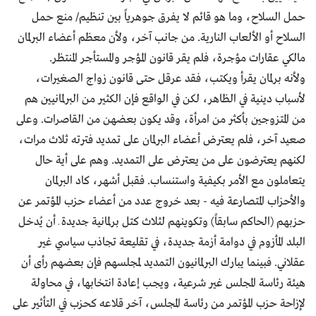
حمل السلاح، وما هو قائم لا يفرق جوهرياً بين تنظيم/ منع حمل
السلاح أو الألعاب النارية. من جانب آخر، ولأن معظم أعضاء البرلمان
مالكي عقارات مؤجرة، فلم يقر قانون المؤجر والمستأجر المنتظر.
ولأنه برلمان يقرأ ويكتب، فقد عرقل حتى قانون زواج الصغيرات،
لأسباب دينية في الظاهر، لكن في الواقع فإن الكثير من البرلمانيين هم
من المتزوجين بأكثر من امرأة، وقد يكون بعضهن من القاصرات. وعلى
صعيد آخر، فلم يعترض أعضاء البرلمان على تمديد فترته ثلاث مرات،
لكنهم يعترضون على من يعترض على التمديد. وهم على أية حال
يتعاملون مع الأمر بكيفية واستنساب. فقبل أشهر، كاد البرلمان
والأحزاب المتصارعة فيه - بعد خروج عدد من أعضاء حزب المؤتمر عن
حزبهم (الحاكم سابقاً) وتكوينهم لثلاث كتل برلمانية جديدة ـ أن يُدخل
البلد المأزوم في دوامة أزمة جديدة، في تقليعة تجاذب سياسي غير
عقلاني. فبينما يبارك البرلمانيون التمديد لمجلسهم فإن بعضهم رأى أن
هيئة رئاسة المجلس غير شرعية، ويجب إعادة انتخابها، في محاولة
لإزاحة حزب المؤتمر من رئاسة المجلس، آخر قلاعه كحزب في التأثير على