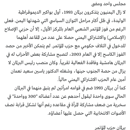
مجلس واحد ومضى
لا زال اليمنيون يتذكرون برلمان 1993، أول بواكير الديموقراطية
الوليدة، في ظل أكثر مراحل التوازن السياسي التي شهدتها اليمن. فعلى
الرغم من فوز المؤتمر الشعبي العام بالمركز الأول، إلا أن حزبي الإصلاح
(الإسلامي) والاشتراكي اليمني حصلا على عدد من المقاعد أهلهما
للدخول في ائتلاف حكومي مع حزب المؤتمر. لم يتمكن الأخير من حصد
الفوز الكاسح إلا في العام 2003، لتصبح مشاركة بعض الأحزاب له في
البرلمان هامشية وفاقدة الفعالية تقريباً. وكان منصب رئيس البرلمان لا
يزال من حصة الجنوب حينها، وشغله الدكتور ياسين سعيد نعمان
أمين عام الحزب الاشتراكي اليمني حالياً.
كما أن برلمان 1993 ضم في قوامه امرأتين لم يتبق منهما في البرلمان
الحالي سوى واحدة ليقول أحدهم عن عدد أعضائه "300 وواحدة" في
سخرية من ضعف مشاركة المرأة في مقاعده رغم أنها تشكل قرابة نصف
الأصوات الانتخابية التي حصل عليها أعضاؤه.
برلمان حزب المؤتمر