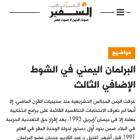
مواضيع
البرلمان اليمني في الشوط
الرئيسية
مواضيع
الإضافي الثالث
إفتتاحية
عرفت اليمن المجالس التشريعية منذ ستينيات القرن الماضي، إلا
فكرة
أنها لم تعرف الانتخابات التنافسية القائمة على برامج انتخابية
معلنة إلا في نيسان/إبريل 1993، بعد إقرار حق التعددية الحزبية
دفاتر
في البلاد ضمن بنود أول دستور لدولة الوحدة المقر في العام
بالصورة
1991.قبل أشهر، اغتيل د.عبد الكريم جدبان عضو البرلمان