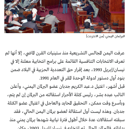
البرلمان اليمني (من الانترنت)
عرفت اليمن المجالس التشريعية منذ ستينيات القرن الماضي، إلا أنها لم
تعرف الانتخابات التنافسية القائمة على برامج انتخابية معلنة إلا في
نيسان/إبريل 1993، بعد إقرار حق التعددية الحزبية في البلاد ضمن
بنود أول دستور لدولة الوحدة المقر في العام 1991.
قبل أشهر، اغتيل د.عبد الكريم جدبان عضو البرلمان اليمني، وأعلن
النائب عبده بشر، رئيس كتلة الأحرار استقالته من البرلمان إن لم يتم،
وبأسرع وقت ممكن، التحقيق المحايد والعاجل في اغتيال عضو الكتلة
جدبان. وهذه ليست أول استقالة لعضو برلمان اليمن الحالي، فقد
سبقته استقالات عدة خلال أطول فترة نيابية شهدها برلمان يمني منذ
بداياته. فالبرلمان الحالي تم انتخابه في نيسان/إبريل 2003، وكان