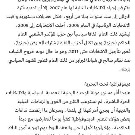
يفترض إجراء الانتخابات التالية لها عام 2007. إلا أن تمديد فترة
البرلمان إلى ست سنوات بدلا من أربع، خلال تعديلات دستورية واكبت
الانتخابات الرئاسية في العام 2006، أجلت الانتخابات إلى 2009،
ليشهد ذلك العام اتفاقا سياسياً بين حزب المؤتمر الشعبي العام
الحاكم (حينها) وبين تكتل أحزاب اللقاء المشترك المعارض (حينها)،
قضى بتأجيل الانتخابات حتى 2011. وهو ما حال دونه خروج الشباب
ضد نظام صالح في شباط/فبراير من ذلك العام فتغير المشهد السياسي
برمته.
ديموقراطية تحت التجربة
عندما أَقر دستور دولة الوحدة اليمنية التعددية السياسية والانتخابات
الحرة المباشرة، لم تستوعب الكثير من القوى والزعامات القبلية
والدينية أن يجري أمر كهذا في بلدها، وسرعان ما ارتفعت نداءات
بعض هؤلاء لتعتبر الديموقراطية كفراً بواحاً لتَعارضها مع مبدأ
الحاكمية، وإخراجها لأهل الحل والعقد المنوط بهم توجيه أمور البلاد