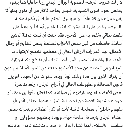
لا زالت شروط الترشح لعضوية البرلمان اليمني إرثاً جاهلياً كما يبدو،
يعكس نفوذ القوى التقليدية. فليس بحاجة لأكثر من أن تكون يمنياً لا
يقل عمرك عن 25 عاماً، ولم يسبق الحكم عليك في قضية مخلة
بالشرف، وقادر على القراءة والكتابة، لتنافس أستاذاً جامعياً على
مقعد برلماني وتفوز به على الأرجح. فقد حدث أن تمت عرقلة ترشح
أساتذة جامعات من قبل بعض الأحزاب لمصلحة بعض المشايخ أو رجال
الأعمال. لهذا فقرارات البرلمان الحالي في معظمها تخضع لاجتهادات
الأعضاء المتواضعة، ليصل الأمر بأحد النواب أن يقاطع وكيلة وزارة
التربية وهي تتحدث عن محو الأمية ويتحدث عن "نحو الأمية" من دون
أن يدرك الفرق بين هذه وتلك. لهذا وبعد سنوات من الجهد، لم يزل
قانون الصحافة والمطبوعات الحالي في أدراج البرلمان، رغم مناصرة
بعض الأعضاء له ومشاركتهم في صياغته. كما تعثرت قوانين عدة، أو
خرجت مشوهة ناقصة من تحت قبة البرلمان عندما يتعلق الأمر بأي
مفهوم خاطئ أو مصلحة غائمة لأحد أو لكل أعضائه. ويتحرك بعض
أعضاء البرلمان بترسانة أسلحة حية، ويهدد بعضهم مسؤولين أو
سياسيين بالسلاح. لهذا فشل البرلمان في مجرد مناقشة قانون جاد لمنع