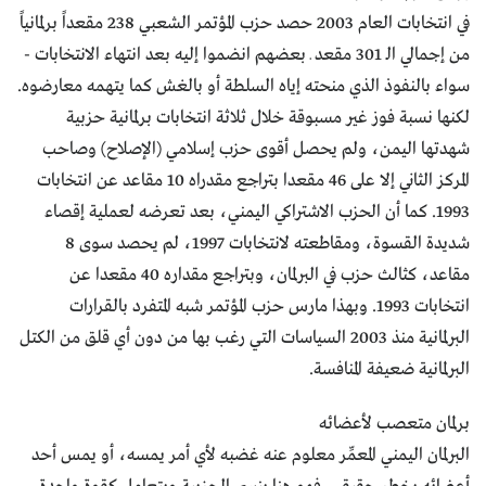
في انتخابات العام 2003 حصد حزب المؤتمر الشعبي 238 مقعداً برلمانياً
من إجمالي الـ 301 مقعد ـ بعضهم انضموا إليه بعد انتهاء الانتخابات -
سواء بالنفوذ الذي منحته إياه السلطة أو بالغش كما يتهمه معارضوه.
لكنها نسبة فوز غير مسبوقة خلال ثلاثة انتخابات برلمانية حزبية
شهدتها اليمن، ولم يحصل أقوى حزب إسلامي (الإصلاح) وصاحب
المركز الثاني إلا على 46 مقعدا بتراجع مقدراه 10 مقاعد عن انتخابات
1993. كما أن الحزب الاشتراكي اليمني، بعد تعرضه لعملية إقصاء
شديدة القسوة، ومقاطعته لانتخابات 1997، لم يحصد سوى 8
مقاعد، كثالث حزب في البرلمان، وبتراجع مقداره 40 مقعدا عن
انتخابات 1993. وبهذا مارس حزب المؤتمر شبه المتفرد بالقرارات
البرلمانية منذ 2003 السياسات التي رغب بها من دون أي قلق من الكتل
البرلمانية ضعيفة المنافسة.
برلمان متعصب لأعضائه
البرلمان اليمني المعمِّر معلوم عنه غضبه لأي أمر يمسه، أو يمس أحد